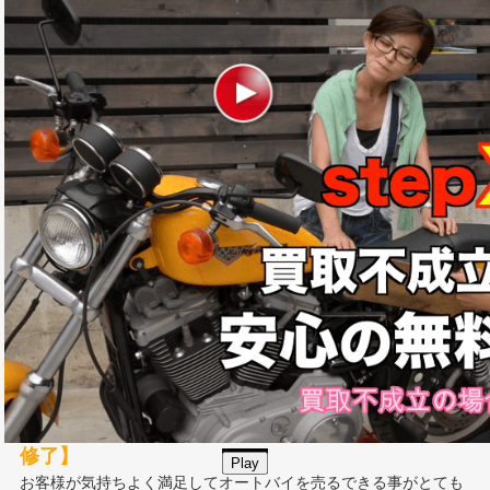
【リピーターやご紹介のお客様が非常に多い】
の
は、お客様の立場に立った誠実な査定と相場以上での高額査定が
評価されてのことだと自負しております。
事実、パッションのバイク買取査定はお客様満足度95％超！
弊社パッションは最高の接客と特別な買取価格で常にお客様満足
度No1を追求しています。
【当社の査定員はみんな査定資格とマナー講習を
修了】
Play
お客様が気持ちよく満足してオートバイを売るできる事がとても