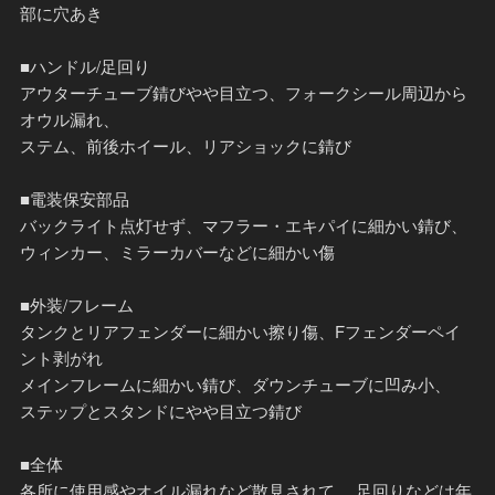
部に穴あき
■ハンドル/足回り
アウターチューブ錆びやや目立つ、フォークシール周辺から
オウル漏れ、
ステム、前後ホイール、リアショックに錆び
■電装保安部品
バックライト点灯せず、マフラー・エキパイに細かい錆び、
ウィンカー、ミラーカバーなどに細かい傷
■外装/フレーム
タンクとリアフェンダーに細かい擦り傷、Fフェンダーペイ
ント剥がれ
メインフレームに細かい錆び、ダウンチューブに凹み小、
ステップとスタンドにやや目立つ錆び
■全体
各所に使用感やオイル漏れなど散見されて、 足回りなどは年