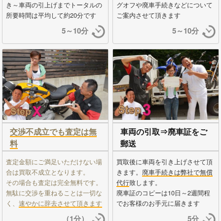
き～車両の引上げまでトータルの
グオフや廃車手続きなどについて
所要時間は平均して約20分です
ご案内させて頂きます
5～10分
5～10分
交渉不成立でも査定は無
車両の引取⇒廃車証をご
料
郵送
査定金額にご満足いただけない場
買取後に車両を引き上げさせて頂
合は買取不成立となります。
きます。
廃車手続きは弊社で無償
その場合も査定は完全無料です。
代行
致します。
無駄に交渉を重ねることは一切な
廃車証のコピーは10日～2週間程
く、
速やかに辞去させて頂きます
でお客様のお手元に届きます
（1分）
5分