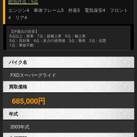
総合評点：5点
エンジン4 車体フレーム5 外装5 電気保安4 フロント
4 リア4
【評価点の目安】
8点以上：新車 7点：超極上車 6点：極上車
5点：良好車 4点：多少の使用感 3点：難有 2点：劣悪
1点：事故不動
バイク名
FXDスーパーグライド
買取価格
685,000円
年式
2003年式