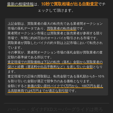
10秒で買取相場が出る自動査定
最新の相場情報
は、
でチ
ェックして頂けます。
上記金額は、買取業者の最大の転売先である業者間オークション
市場の落札データであり、
買取業者の転売金額
です。
業者間オークション市場とは買取業者と販売業者が参画する競り
市場で、年間に約20万台のオートバイが取引される市場です。
買取業者が買取したバイクの約９割は上記市場において転売され
ています。
その事実が、業者間オークション市場の落札金額が買取業者の査
定額の基準値である所以です。
査定現場での買取価格は下記の転売（落札）金額から買取業者の
儲けと経費（運送料や出品手数料など）を差し引いた金額
となり
ます。
査定現場での正味の買取額は、転売金額である落札額から5～10％
を割り引いた金額が適正で競争力のある価格となります。
金額にすると
単価の安い原付バイクで1万円から、100万円を超え
る高額車両では6万円までが適正な割引額
です。
ハーレー・ダイナFXDスーパーグライドは売ろ