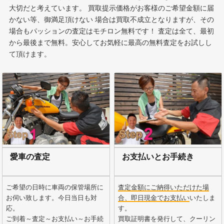
大切だと考えています。 買取提示価格がお客様のご希望金額に届
かない等、御満足頂けない 場合は買取不成立となりますが、その
場合もパッションの査定はモチロン無料です！ 査定は全て、最初
から最後まで無料。安心してお気軽に最高の無料査定をお試しし
て頂けます。
愛車の査定
お支払いとお手続き
ご希望の日時に車両の保管場所に
査定金額にご納得いただけた場
お伺い致します。今日当日も対
合、即日現金でお支払い
いたしま
応。
す。
ご到着～査定～お支払い～お手続
買取証明書を発行して、クーリン