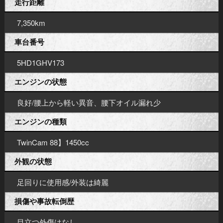
走行距離
7,350km
車台番号
5HD1GHV173
エンジンの状態
良好/腰上から軽い異音、腰下オイル漏れ少
エンジンの種類
TwinCam 88】1450cc
外観の状態
足回りに使用感/外装は綺麗
損傷や事故転倒歴
目立つ外傷はなし