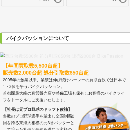
バイクパッションについて
【年間買取数5,500台超】
販売数2,000台超 処分引取数650台超
2005年の創業以来、業績は伸び続けハーレーの買取台数では日本で
1・2位を争うバイクパッション。
首都圏最大級の直営販売店や整備工場も保有しお客様のバイクライ
フをトータルにご支援いたします。
【社長は元プロ野球のドラフト候補】
多数のプロ野球選手を輩出し全国制覇2
回を誇る東海大相模の元3番バッターと
して培った礼儀と鍛錬を礎にお客様の