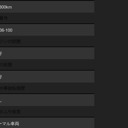
,800km
番号
36-100
ジンの状態
好
の状態
好
や事故転倒歴
し
タムや改造
ーマル車両