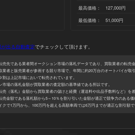
最高価格： 127,000円
最低価格： 51,000円
場が出る自動査定
でチェックして頂けます。
転売先である業者間オークション市場の落札データであり、
買取業者の転売
取業者と販売業者が参画する競り市場で、年間に約20万台のオートバイが取
９割は上記市場において転売されています。
ン市場の落札金額が買取業者の査定額の基準値である所以です。
転売（落札）金額から買取業者の儲けと経費（運送料や出品手数料など）を
転売金額である落札額から5～10％を割り引いた金額が適正で競争力のある価
イクで1万円から、100万円を超える高額車両では6万円までが適正な割引額
で