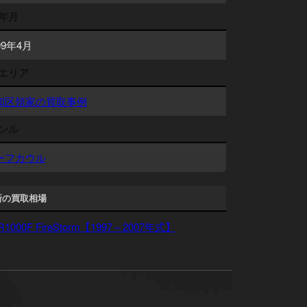
年月
09年4月
エリア
和区領家の買取事例
ンル
ーフカウル
新の買取相場
R1000F FireStorm【1997～2007年式】