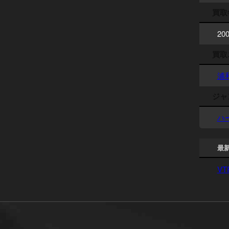
買取
20
買取
浦
ジャ
ハ
最
VT