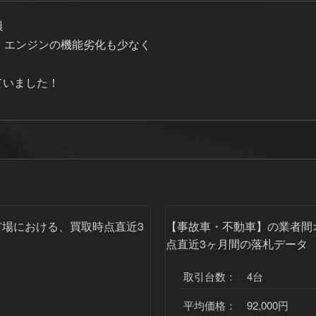
損
、エンジンの機能劣化も少なく
ていました！
場における、買取時点直近3
【事故車・不動車】
の業者間
点直近3ヶ月間の落札データ
取引台数： 4台
平均価格： 92,000円