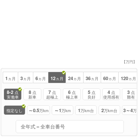
【万円】
1
3
6
12
24
36
60
120
ヵ月
ヵ月
ヵ月
ヵ月
ヵ月
ヵ月
ヵ月
ヵ月
8-2
8
7
6
5
4
3
点
点
点
点
点
点
点
実働車
新車
超極上
極上車
良好
使用感有
難有
～0.5
～1
1
2
3～4
指定なし
万km
万km
万km台
万km台
万