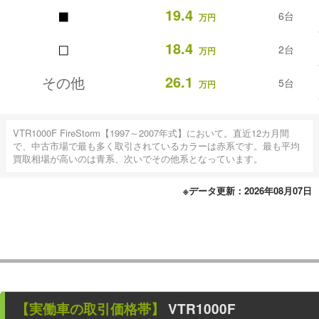
■
19.4
6台
万円
■
18.4
2台
万円
26.1
その他
5台
万円
VTR1000F FireStorm【1997～2007年式】において。直近12カ月間
で、中古市場で最も多く取引されているカラーは赤系です。最も平均
買取相場が高いのは青系、次いでその他系となっています。
※データ更新：2026年08月07日
【
実働車
の取引価格帯】
VTR1000F