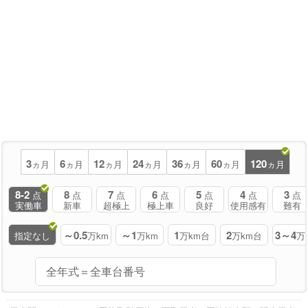
3
6
12
24
36
60
120
ヵ月
ヵ月
ヵ月
ヵ月
ヵ月
ヵ月
ヵ月
8-2
8
7
6
5
4
3
点
点
点
点
点
点
点
実働車
新車
超極上
極上車
良好
使用感有
難有
～0.5
～1
1
2
3～4
指定なし
万km
万km
万km台
万km台
万