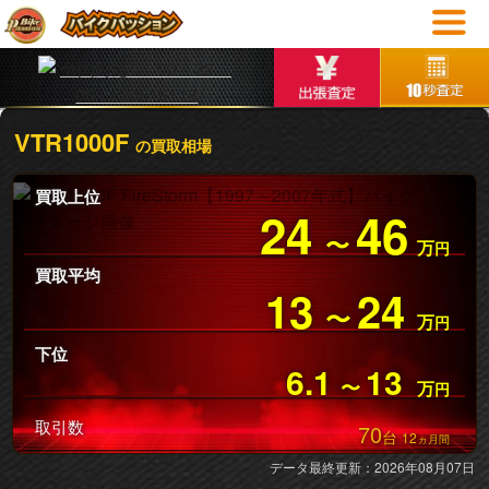
VTR1000F
の買取相場
買取上位
24
46
〜
万
円
買取平均
13
24
〜
万
円
下位
6.1
13
〜
万
円
取引数
70
台
12
ヵ月間
データ最終更新：2026年08月07日