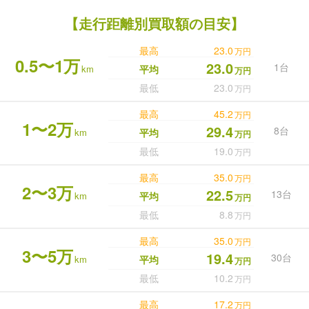
【走行距離別買取額の目安】
最高
23.0
万円
0.5〜1万
23.0
1台
km
平均
万円
最低
23.0
万円
最高
45.2
万円
1〜2万
29.4
8台
km
平均
万円
最低
19.0
万円
最高
35.0
万円
2〜3万
22.5
13台
km
平均
万円
最低
8.8
万円
最高
35.0
万円
3〜5万
19.4
30台
km
平均
万円
最低
10.2
万円
最高
17.2
万円