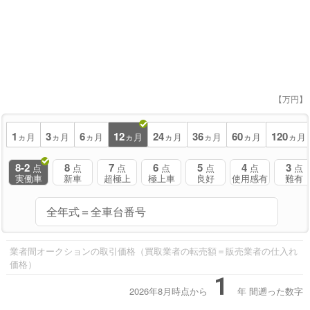
【万円】
1
3
6
12
24
36
60
120
ヵ月
ヵ月
ヵ月
ヵ月
ヵ月
ヵ月
ヵ月
ヵ月
8-2
8
7
6
5
4
3
点
点
点
点
点
点
点
実働車
新車
超極上
極上車
良好
使用感有
難有
業者間オークションの取引価格（買取業者の転売額＝販売業者の仕入れ
価格）
1
2026年8月時点から
年
間遡った数字