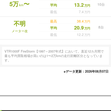
5万
〜
13.2
10台
km
平均
万円
最低
7.4
万円
最高
38.4
不明
万円
20.9
8台
平均
万円
メーター改
最低
12.2
万円
VTR1000F FireStorm【1997～2007年式】において。直近12カ月間で
最も平均買取相場が高いのは1〜2万kmの走行距離区分となっていま
す。
※データ更新：2026年08月07日