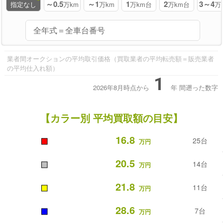
～0.5
～1
1
2
3～4
指定なし
万km
万km
万km台
万km台
万
業者間オークションの平均取引価格（買取業者の平均転売額＝販売業者
の平均仕入れ額）
1
2026年8月時点から
年
間遡った数字
【カラー別 平均買取額の目安】
■
16.8
25台
万円
■
20.5
14台
万円
■
21.8
11台
万円
■
28.6
7台
万円