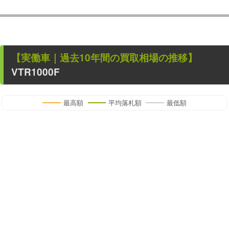
【
実働車
｜過去
10
年
間の買取相場の推移】
VTR1000F
最高額
平均落札額
最低額