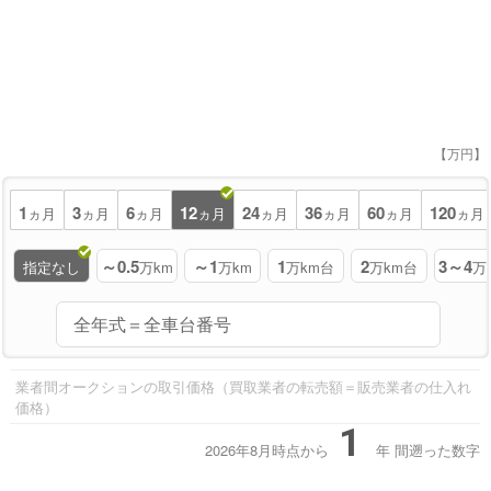
【万円】
1
3
6
12
24
36
60
120
ヵ月
ヵ月
ヵ月
ヵ月
ヵ月
ヵ月
ヵ月
ヵ月
～0.5
～1
1
2
3～4
指定なし
万km
万km
万km台
万km台
万
業者間オークションの取引価格（買取業者の転売額＝販売業者の仕入れ
価格）
1
2026年8月時点から
年
間遡った数字