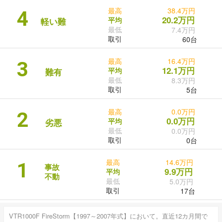
最高
38.4万円
4
20.2万円
平均
軽い難
最低
7.4万円
取引
60台
最高
16.4万円
3
12.1万円
平均
難有
最低
8.3万円
取引
5台
最高
0.0万円
2
0.0万円
平均
劣悪
最低
0.0万円
取引
0台
最高
14.6万円
1
事故
9.9万円
平均
不動
最低
5.0万円
取引
17台
VTR1000F FireStorm【1997～2007年式】において。直近12カ月間で