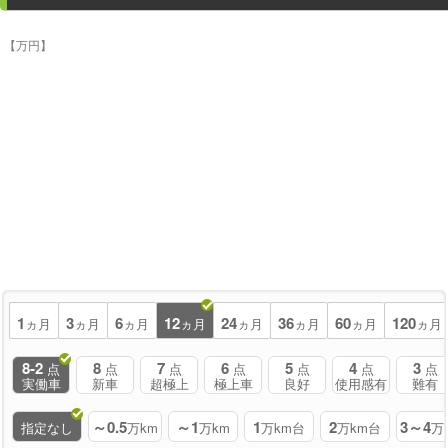
【万円】
1
3
6
12
24
36
60
120
ヵ月
ヵ月
ヵ月
ヵ月
ヵ月
ヵ月
ヵ月
ヵ月
8-2
8
7
6
5
4
3
点
点
点
点
点
点
点
実働車
新車
超極上
極上車
良好
使用感有
難有
～0.5
～1
1
2
3～4
指定なし
万km
万km
万km台
万km台
万