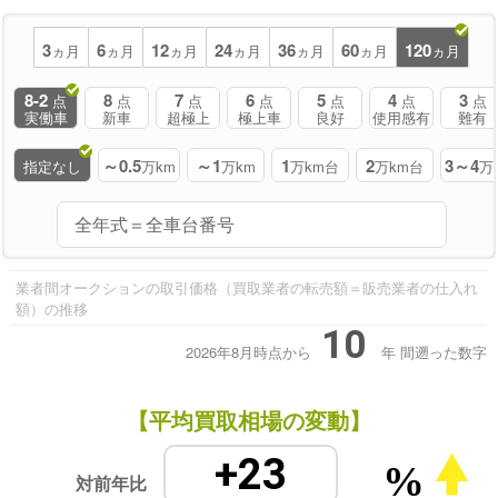
3
6
12
24
36
60
120
ヵ月
ヵ月
ヵ月
ヵ月
ヵ月
ヵ月
ヵ月
8-2
8
7
6
5
4
3
点
点
点
点
点
点
点
実働車
新車
超極上
極上車
良好
使用感有
難有
～0.5
～1
1
2
3～4
指定なし
万km
万km
万km台
万km台
万
業者間オークションの取引価格（買取業者の転売額＝販売業者の仕入れ
額）の推移
10
2026年8月時点から
年
間遡った数字
【平均買取相場の変動】
+23
%
対前年比