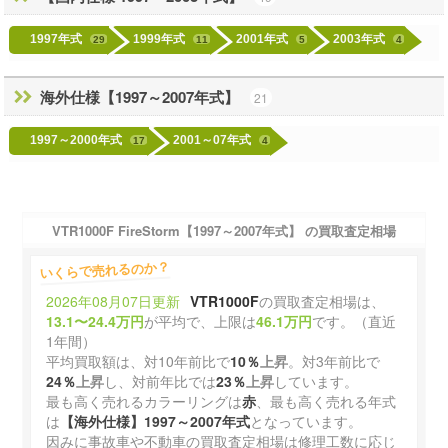
1997年式
1999年式
2001年式
2003年式
29
11
5
4
海外仕様【1997～2007年式】
21
1997～2000年式
2001～07年式
17
4
VTR1000F FireStorm【1997～2007年式】 の買取査定相場
いくらで売れるのか？
2026年08月07日更新
VTR1000F
の買取査定相場は、
13.1〜24.4万円
が平均で、上限は
46.1万円
です。（直近
1年間）
平均買取額は、対10年前比で
10％
上昇
。対3年前比で
24％
上昇
し、対前年比では
23％
上昇
しています。
最も高く売れるカラーリングは
赤
、最も高く売れる年式
は
【海外仕様】1997～2007年式
となっています。
因みに事故車や不動車の買取査定相場は修理工数に応じ