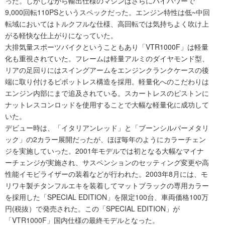
った。しかしながら輸出仕様のマシンはさらにハイパワーで
9,000回転110PSというスペックだった。エンジン特性は低~中回
転域においてはトルクフルな仕様、高回転では気持ちよく吹け上
がる軽快な仕上がりになっていた。
大排気量スポーツバイクということもあり「VTR1000F」は軽量
化も重視されていた。フレームは軽量アルミのダイヤモンド型、
リアの足回りにはスイングアームをエンジンクランクケースの後
端に取り付けるピボットレス構造を採用。軽量化へのこだわりは
エンジン内部にまで追及されている。スカートレスのピストンに
ナットレスコンロッドを使用することで大幅な軽量化に成功して
いた。
デビュー時は、「イタリアンレッド」と「ブーンシルバーメタリ
ック」の2カラー展開だったが、ほぼ毎年のようにカラーチェン
ジを実施していった。2001年モデルでは初となる大幅なマイナ
ーチェンジが実施され、サスペンションのセッティング変更や高
性能イモビライザーの装着などが行われた。2003年8月には、モ
リワキ製チタンフルエキを装着してマットブラックの専用カラー
を採用した「SPECIAL EDITION」を限定100台、車両価格100万
円(税抜）で発売された。この「SPECIAL EDITION」が
「VTR1000F」国内仕様の最終モデルとなった。