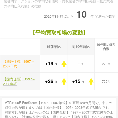
業者間オークションの平均取引価格（買取業者の平均転売額＝販売業者
の平均仕入れ額）の推移
10
2026年8月時点から
年
間遡った数字
【平均買取相場の変動】
10年間の取引
対前年比
対10年前比
台数
【海外仕様】1997～
+19
-
％
279台
％
2007年式
【国内仕様】 1997～
+26
+15
725台
％
％
2003年式
VTR1000F FireStorm【1997～2007年式】の直近120カ月間で、中古の
取引台数が最も多いのは【国内仕様】 1997～2003年式で725台です。
対前年比が最も上がったのは【国内仕様】 1997～2003年式で26％の上
昇を記録。対10年前比で最も上昇したのは【国内仕様】 1997～2003年