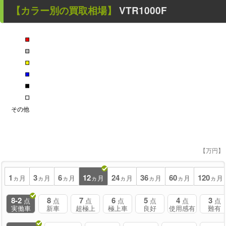
【カラー別の買取相場】
VTR1000F
■
■
■
■
■
■
その他
【万円】
1
3
6
12
24
36
60
120
ヵ月
ヵ月
ヵ月
ヵ月
ヵ月
ヵ月
ヵ月
ヵ月
8-2
8
7
6
5
4
3
点
点
点
点
点
点
点
実働車
新車
超極上
極上車
良好
使用感有
難有