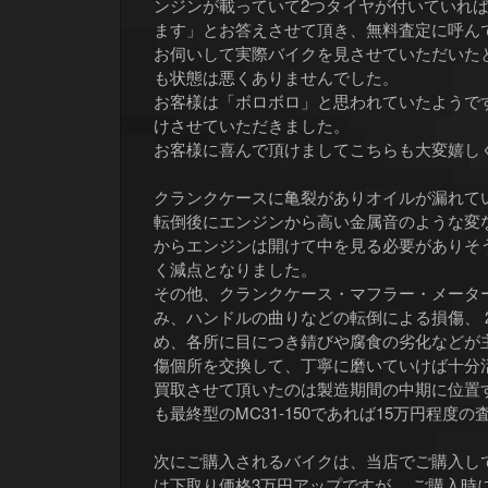
ンジンが載っていて2つタイヤが付いていれ
ます」とお答えさせて頂き、無料査定に呼ん
お伺いして実際バイクを見させていただいた
も状態は悪くありませんでした。
お客様は「ボロボロ」と思われていたようで
けさせていただきました。
お客様に喜んで頂けましてこちらも大変嬉し
クランクケースに亀裂がありオイルが漏れて
転倒後にエンジンから高い金属音のような変
からエンジンは開けて中を見る必要がありそ
く減点となりました。
その他、クランクケース・マフラー・メータ
み、ハンドルの曲りなどの転倒による損傷、 
め、各所に目につき錆びや腐食の劣化などが
傷個所を交換して、丁寧に磨いていけば十分
買取させて頂いたのは製造期間の中期に位置する
も最終型のMC31-150であれば15万円程度
次にご購入されるバイクは、当店でご購入し
は下取り価格3万円アップですが、 ご購入時