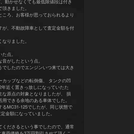
ば、動かせなくても最低限値段は付き
で頂きました。
ところ、お客様が思っておられるより
すが、不動故障車として査定金額を付
くなりました。
いた点。
な音がしたという点。
うでしたのでエンジンいつ来ては大き
ーカップなどの転倒傷、 タンクの凹
2年近く置きっ放しになっていたた
主な原点の対象となりましたが、 損
活用できる余地のある車体でした。
MC31-125でしたが、同じ状態で
の査定金額になっていました。
てくださるという事でしたので、通常
に車両価格を3万円割引させて頂くこ