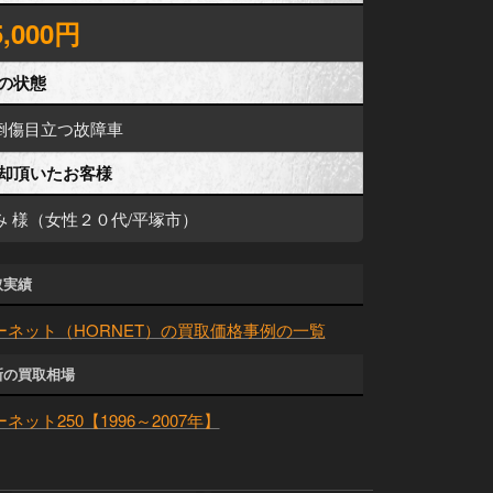
5,000円
の状態
倒傷目立つ故障車
却頂いたお客様
み 様（女性２０代/平塚市）
取実績
ーネット（HORNET）の買取価格事例の一覧
新の買取相場
ネット250【1996～2007年】