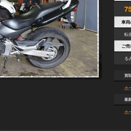
7
車両
転
ご売
る
買
ホ
最
ホー