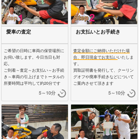
愛車の査定
お支払いとお手続き
ご希望の日時に車両の保管場所に
査定金額にご納得いただけた場
お伺い致します。今日当日も対
合、即日現金でお支払い
いたしま
応。
す。
ご到着～査定～お支払い～お手続
買取証明書を発行して、クーリン
き～車両の引上げまでトータルの
グオフや廃車手続きなどについて
所要時間は平均して約20分です
ご案内させて頂きます
5～10分
5～10分