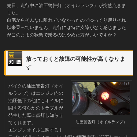
先日、走行中に油圧警告灯（オイルランプ）が突然点きま
した。
自宅からそんなに離れていなかったのでゆっくり戻りそれ
以来乗っていません。走行には特に支障がなく感じました
がこのままの状態で乗るのはやめた方がいいですか？
放っておくと故障の可能性が高くなりま
す
バイクの油圧警告灯（オイ
ルランプ）はエンジン内の
油圧低下の他にもオイルに
関する何らかのトラブルが
発生した際に点灯し知らせ
油圧警告灯（オイルランプ）
てくれます。
エンジンオイルに関するト
ラブルが起こるとエンジン内部の潤滑機能が低下しエンジ