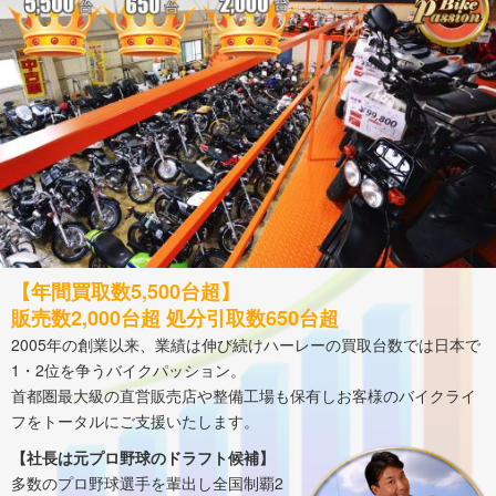
【年間買取数5,500台超】
販売数2,000台超 処分引取数650台超
2005年の創業以来、業績は伸び続けハーレーの買取台数では日本で
1・2位を争うバイクパッション。
首都圏最大級の直営販売店や整備工場も保有しお客様のバイクライ
フをトータルにご支援いたします。
【社長は元プロ野球のドラフト候補】
多数のプロ野球選手を輩出し全国制覇2