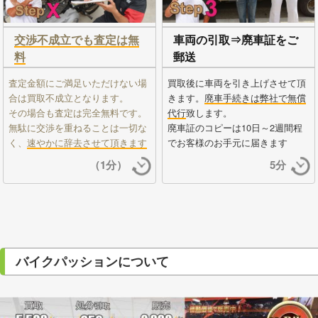
交渉不成立でも査定は無
車両の引取⇒廃車証をご
料
郵送
査定金額にご満足いただけない場
買取後に車両を引き上げさせて頂
合は買取不成立となります。
きます。
廃車手続きは弊社で無償
その場合も査定は完全無料です。
代行
致します。
無駄に交渉を重ねることは一切な
廃車証のコピーは10日～2週間程
く、
速やかに辞去させて頂きます
でお客様のお手元に届きます
（1分）
5分
バイクパッションについて