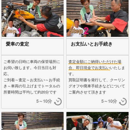
愛車の査定
お支払いとお手続き
ご希望の日時に車両の保管場所に
査定金額にご納得いただけた場
お伺い致します。今日当日も対
合、即日現金でお支払い
いたしま
応。
す。
ご到着～査定～お支払い～お手続
買取証明書を発行して、クーリン
き～車両の引上げまでトータルの
グオフや廃車手続きなどについて
所要時間は平均して約20分です
ご案内させて頂きます
5～10分
5～10分