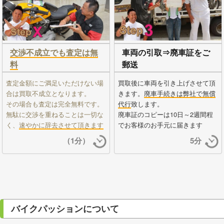
交渉不成立でも査定は無
車両の引取⇒廃車証をご
料
郵送
査定金額にご満足いただけない場
買取後に車両を引き上げさせて頂
合は買取不成立となります。
きます。
廃車手続きは弊社で無償
その場合も査定は完全無料です。
代行
致します。
無駄に交渉を重ねることは一切な
廃車証のコピーは10日～2週間程
く、
速やかに辞去させて頂きます
でお客様のお手元に届きます
（1分）
5分
バイクパッションについて