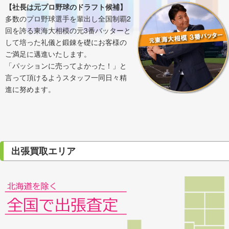
【社長は元プロ野球のドラフト候補】
多数のプロ野球選手を輩出し全国制覇2
回を誇る東海大相模の元3番バッターと
して培った礼儀と鍛錬を礎にお客様の
ご満足に邁進いたします。
「パッションに売ってよかった！」と
言って頂けるようスタッフ一同日々精
進に努めます。
出張買取エリア