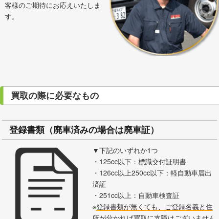
客様のご期待にお応えいたしま
す。
買取の際に必要なもの
登録書類（廃車済みの場合は廃車証）
▼下記のいずれか1つ
・125cc以下：標識交付証明書
・126cc以上250cc以下：軽自動車届出
済証
・251cc以上：自動車検査証
※
登録書類が無くても、ご登録名義と住
所が分かれば買取に支障はございません