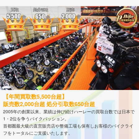
【年間買取数5,500台超】
販売数2,000台超 処分引取数650台超
2005年の創業以来、業績は伸び続けハーレーの買取台数では日本で
1・2位を争うバイクパッション。
首都圏最大級の直営販売店や整備工場も保有しお客様のバイクライ
フをトータルにご支援いたします。