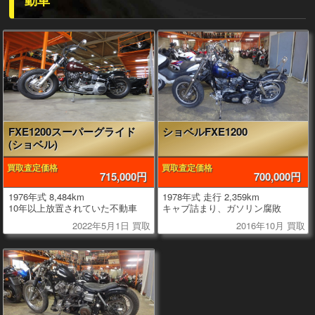
FXE1200スーパーグライド
ショベルFXE1200
(ショベル)
買取査定価格
買取査定価格
715,000円
700,000円
1976年式 8,484km
1978年式 走行 2,359km
10年以上放置されていた不動車
キャブ詰まり、ガソリン腐敗
2022年5月1日 買取
2016年10月 買取