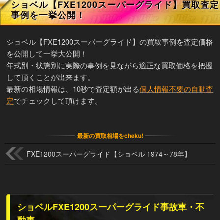
ショベル【FXE1200スーパーグライド】買取査定
事例を一挙公開！
ショベル【FXE1200スーパーグライド】の買取事例を査定価格
を公開して一挙大公開！
年式別・状態別に実際の事例を見ながら適正な買取価格を把握
して頂くことが出来ます。
最新の相場情報は、10秒で査定額が出る
個人情報不要の自動査
定
でチェックして頂けます。
最新の買取相場をcheku!
FXE1200スーパーグライド【ショベル 1974～78年】
ショベルFXE1200スーパーグライド事故車・不
動車