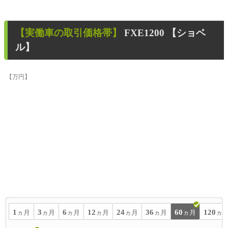
【
実働車
の取引価格帯】
FXE1200 【ショベ
ル】
【万円】
1
3
6
12
24
36
60
120
ヵ月
ヵ月
ヵ月
ヵ月
ヵ月
ヵ月
ヵ月
ヵ