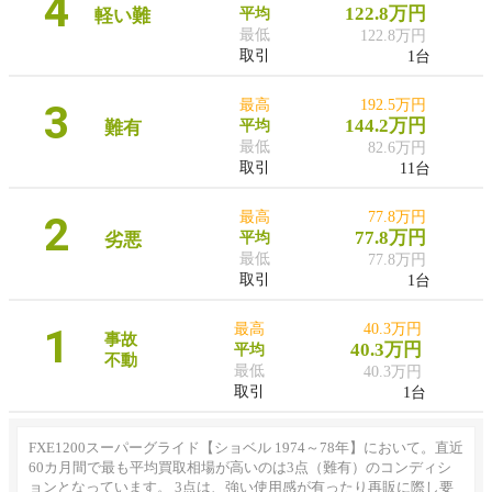
4
122.8万円
軽い難
平均
最低
122.8万円
取引
1台
3
最高
192.5万円
144.2万円
難有
平均
最低
82.6万円
取引
11台
2
最高
77.8万円
77.8万円
劣悪
平均
最低
77.8万円
取引
1台
1
最高
40.3万円
事故
40.3万円
平均
不動
最低
40.3万円
取引
1台
FXE1200スーパーグライド【ショベル 1974～78年】において。直近
60カ月間で最も平均買取相場が高いのは3点（難有）のコンディシ
ョンとなっています。 3点は、強い使用感が有ったり再販に際し要