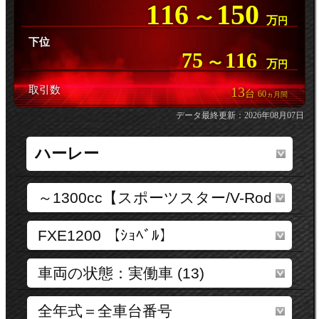
116
150
〜
万
円
下位
75
116
〜
万
円
取引数
13
台
60
ヵ月間
データ最終更新：2026年08月07日