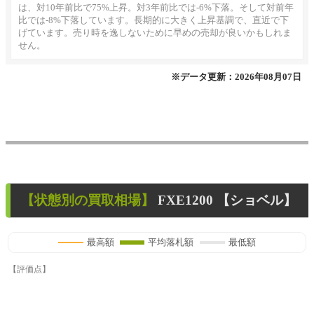
は、対10年前比で75%上昇。対3年前比では-6%下落。そして対前年
比では-8%下落しています。長期的に大きく上昇基調で、直近で下
げています。売り時を逸しないために早めの売却が良いかもしれま
せん。
※データ更新：2026年08月07日
【状態別の買取相場】
FXE1200 【ショベル】
最高額
平均落札額
最低額
【評価点】