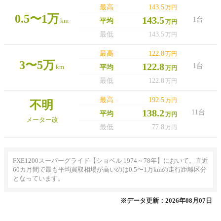
最高
143.5
万円
0.5〜1万
143.5
1台
km
平均
万円
最低
143.5
万円
最高
122.8
万円
3〜5万
122.8
1台
km
平均
万円
最低
122.8
万円
最高
192.5
万円
不明
138.2
11台
平均
万円
メーター改
最低
77.8
万円
FXE1200スーパーグライド【ショベル 1974～78年】において。直近
60カ月間で最も平均買取相場が高いのは0.5〜1万kmの走行距離区分
となっています。
※データ更新：2026年08月07日