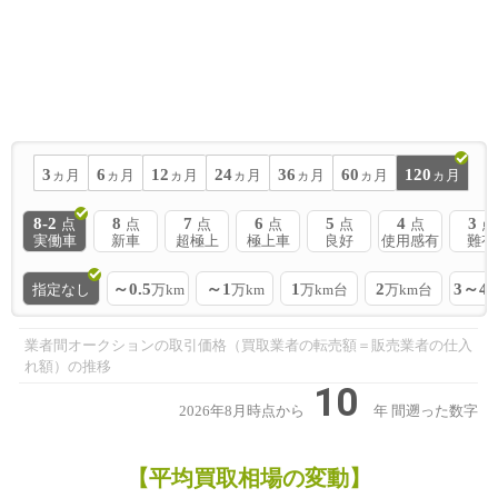
3
6
12
24
36
60
120
ヵ月
ヵ月
ヵ月
ヵ月
ヵ月
ヵ月
ヵ月
8-2
8
7
6
5
4
3
点
点
点
点
点
点
点
実働車
新車
超極上
極上車
良好
使用感有
難有
～0.5
～1
1
2
3～4
指定なし
万km
万km
万km台
万km台
業者間オークションの取引価格（買取業者の転売額＝販売業者の仕入
れ額）の推移
10
2026年8月時点から
年
間遡った数字
【平均買取相場の変動】