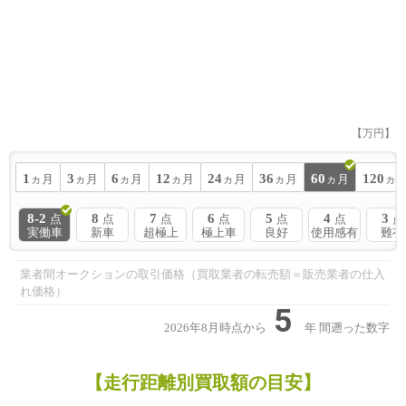
【万円】
1
3
6
12
24
36
60
120
ヵ月
ヵ月
ヵ月
ヵ月
ヵ月
ヵ月
ヵ月
ヵ
8-2
8
7
6
5
4
3
点
点
点
点
点
点
点
実働車
新車
超極上
極上車
良好
使用感有
難有
業者間オークションの取引価格（買取業者の転売額＝販売業者の仕入
れ価格）
5
2026年8月時点から
年
間遡った数字
【走行距離別買取額の目安】