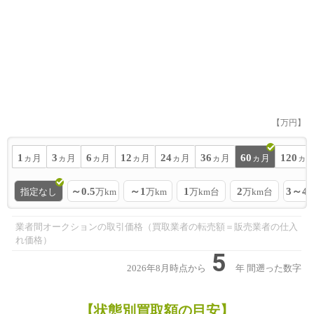
【万円】
1
3
6
12
24
36
60
120
ヵ月
ヵ月
ヵ月
ヵ月
ヵ月
ヵ月
ヵ月
ヵ
～0.5
～1
1
2
3～4
指定なし
万km
万km
万km台
万km台
業者間オークションの取引価格（買取業者の転売額＝販売業者の仕入
れ価格）
5
2026年8月時点から
年
間遡った数字
【状態別買取額の目安】