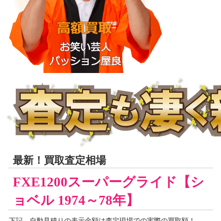
最新！買取査定相場
FXE1200スーパーグライド【シ
ョベル 1974～78年】
下記、自動見積りの
表示金額は
査定現場での実際の買取額！