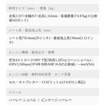
車両サイズ（mm）・重量（kg）
全長2,337×全幅857×全高1,162mm・装備重量274.87kg(※公称
値543ポンド)
シート高・最低地上高（mm）
シート高736.6mm(29インチ)・最低地上高130mm(5.12イン
チ)
エンジン機構・最高出力・燃費
空冷4ストロークOHV V型2気筒1,207cc(コーンショベル)・
65PS/5,500rpm(1974年当時AMF H-Dの公称値)・--km/l(NA)
エンジン始動・燃料供給装置・タンク容量
セル・キャブレター・13.62リットル(3.6ガロン表記)
ジャンル
ハーレー ショベル
｜
ビンテージ ハーレー