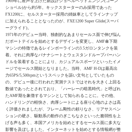
1969年に産声を上げた新設計ショベルヘッドエンジン(コーン
ショベル)から約5年。キックスターターのみ採用であった
FX1200に、セルスターター採用の姉妹車としてラインナップ
に加えられることとなったのが、FXE1200 Super Glide(スーパ
ーグライド)。
1971年のデビュー当時、独創的なあまりセールス面で伸び悩ん
だボートテイルを始めとするデザインを変更し、AMF傘下期
マシンの特徴であるレインボーラインの3.5ガロンタンクを装
着。それに肉厚なバナナシートとウェスタンドループバーハン
ドルを装着することにより、カジュアルスポーツといったイメ
ージでセールス開始となりました。当時、AMF H-Dは最高出
力65PS/5,500rpmというスペックを謳い文句としていたもの
の、デビュー後に行われた実測テストではそれを大きく上回る
数値であったとされており、「ハーレーの暗黒時代」と呼ばれ
たAMF期を象徴するマシンとして知られることに。その他、
ハンドリングの軽快さ、肉厚シートによる座り心地のよさは高
く評価されましたが、フレーム剛性の頼りなさ、リアサスペン
ションの硬さ、駆動系の動作のぎこちなさといった脆弱性を上
げる声も多く、本国アメリカを始めとするセールス面に多大な
影響を及ぼしました。インターネットを始めとする情報網が整