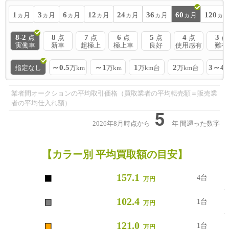
1
3
6
12
24
36
60
120
ヵ月
ヵ月
ヵ月
ヵ月
ヵ月
ヵ月
ヵ月
ヵ
8-2
8
7
6
5
4
3
点
点
点
点
点
点
点
実働車
新車
超極上
極上車
良好
使用感有
難有
～0.5
～1
1
2
3～4
指定なし
万km
万km
万km台
万km台
業者間オークションの平均取引価格（買取業者の平均転売額＝販売業
者の平均仕入れ額）
5
2026年8月時点から
年
間遡った数字
【カラー別 平均買取額の目安】
■
157.1
4台
万円
■
102.4
1台
万円
■
121.0
1台
万円