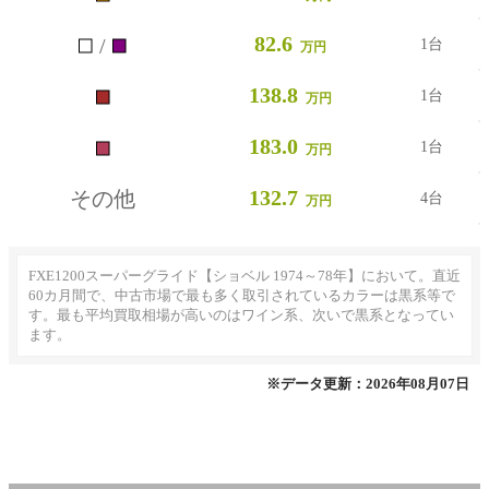
■
■
82.6
/
1台
万円
■
138.8
1台
万円
■
183.0
1台
万円
132.7
その他
4台
万円
FXE1200スーパーグライド【ショベル 1974～78年】において。直近
60カ月間で、中古市場で最も多く取引されているカラーは黒系等で
す。最も平均買取相場が高いのはワイン系、次いで黒系となってい
ます。
※データ更新：2026年08月07日