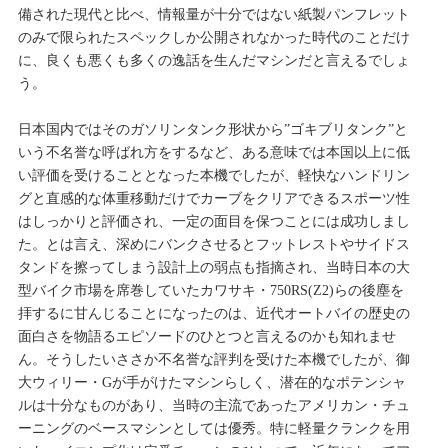
備された現代と比べ、情報量が十分ではない紙製パンフレット
のみで限られたスペックしか公開されなかった時代のことだけ
に、良くも悪くも多くの逸話を生んだマシンだと言えるでしょ
う。
日本国内ではそのガソリンタンク形状から”ゴキブリタンク”と
いう不名誉な呼ばれ方をするなど、ある意味では本国以上に低
い評価を受けることとなった本機でしたが、軽快なハンドリン
グと直感的な体重移動だけでカーブをクリアできるスポーツ性
はしっかりと評価され、一定の面目を保つことには成功しまし
た。とは言え、深めにバンクさせるとフットレストやサイドス
タンドを擦ってしまう設計上の弱点も指摘され、当時日本の大
型バイク市場を席巻していたカワサキ・750RS(Z2)らの後塵を
拝するに甘んじることになったのは、近代オートバイの歴史の
面白さを物語るエピソードのひとつと言えるのかも知れませ
ん。そうしたいささか不名誉な評判を受けた本機でしたが、御
大ウィリー・Gが手がけたマシンらしく、潜在的なポテンシャ
ルは十分なものがあり、当時の主流であったアメリカン・チュ
ーニングのベースマシンとしては優秀。特に軽量クランクを用