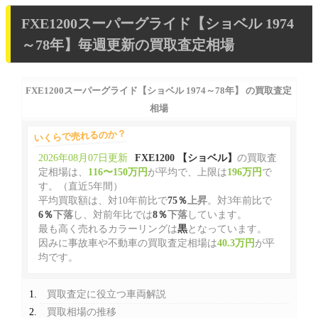
FXE1200スーパーグライド【ショベル 1974
～78年】毎週更新の買取査定相場
FXE1200スーパーグライド【ショベル 1974～78年】 の買取査定
相場
いくらで売れるのか？
2026年08月07日更新
FXE1200 【ショベル】
の買取査
定相場は、
116〜150万円
が平均で、上限は
196万円
で
す。（直近5年間）
平均買取額は、対10年前比で
75％
上昇
。対3年前比で
6％
下落
し、対前年比では
8％
下落
しています。
最も高く売れるカラーリングは
黒
となっています。
因みに事故車や不動車の買取査定相場は
40.3万円
が平
均です。
買取査定に役立つ車両解説
買取相場の推移