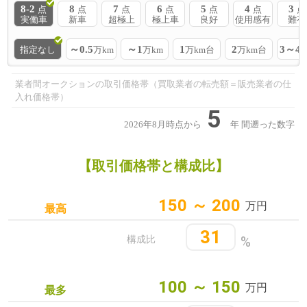
8-2
8
7
6
5
4
3
点
点
点
点
点
点
点
実働車
新車
超極上
極上車
良好
使用感有
難有
～0.5
～1
1
2
3～4
指定なし
万km
万km
万km台
万km台
業者間オークションの取引価格帯（買取業者の転売額＝販売業者の仕
入れ価格帯）
5
2026年8月時点から
年
間遡った数字
【取引価格帯と構成比】
150 ～ 200
万円
最高
31
%
構成比
100 ～ 150
万円
最多