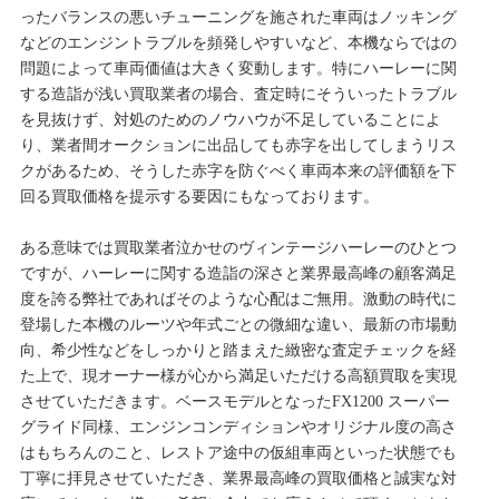
ったバランスの悪いチューニングを施された車両はノッキング
などのエンジントラブルを頻発しやすいなど、本機ならではの
問題によって車両価値は大きく変動します。特にハーレーに関
する造詣が浅い買取業者の場合、査定時にそういったトラブル
を見抜けず、対処のためのノウハウが不足していることによ
り、業者間オークションに出品しても赤字を出してしまうリス
クがあるため、そうした赤字を防ぐべく車両本来の評価額を下
回る買取価格を提示する要因にもなっております。
ある意味では買取業者泣かせのヴィンテージハーレーのひとつ
ですが、ハーレーに関する造詣の深さと業界最高峰の顧客満足
度を誇る弊社であればそのような心配はご無用。激動の時代に
登場した本機のルーツや年式ごとの微細な違い、最新の市場動
向、希少性などをしっかりと踏まえた緻密な査定チェックを経
た上で、現オーナー様が心から満足いただける高額買取を実現
させていただきます。ベースモデルとなったFX1200 スーパー
グライド同様、エンジンコンディションやオリジナル度の高さ
はもちろんのこと、レストア途中の仮組車両といった状態でも
丁寧に拝見させていただき、業界最高峰の買取価格と誠実な対