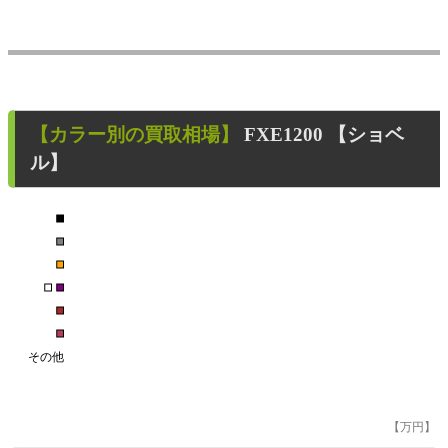
【カラー別の買取相場】
FXE1200 【ショベ
ル】
■
■
■
■
■
■
■
その他
【万円】