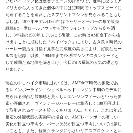
いたハイコンプ化は定番チューンのひとつで、近年になってア
メリカから入ってきた個体の中には短時間でトップスピードに
到達することを追及したスプリントマシンが見られることもし
ばしば。1977年モデル(1978年はキャリーオーバーの形で販売
継続)に一度ロールアウトする形でラインナップから姿を消
し、3年後の1980年モデルにて復活。この時はAMF傘下から抜
け出すことに成功した「ペイバック」により、古き良き時代の
ハーレー復活を目指す見事な完成度の高さにより、好調なセー
ルスを記録。以後、1984年までFX系マシンのスタンダードと
して確固たる地位を築き上げ、今日のFX系統の人気の礎とな
りました。
現在の中古バイク市場においては、AMF傘下時代の象徴であ
るレインボーライン、ショベルヘッドエンジン中期のモデルに
見られる強烈な鼓動感と荒々しいエンジンフィールといった要
素が評価され、ヴィンテージハーレーに相応しく100万円以上
で取引されるケースも珍しくありません。ただし、これは年式
相応の外観状態の実動車の場合で、AMFレインボーの著しい
劣化が目立つ車両や、パーツ欠品が目立つ車両については厳し
いことも。また、軽量クランクに小さいリアスプロケットとい