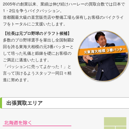
2005年の創業以来、業績は伸び続けハーレーの買取台数では日本で
1・2位を争うバイクパッション。
首都圏最大級の直営販売店や整備工場も保有しお客様のバイクライ
フをトータルにご支援いたします。
【社長は元プロ野球のドラフト候補】
多数のプロ野球選手を輩出し全国制覇2
回を誇る東海大相模の元3番バッターと
して培った礼儀と鍛錬を礎にお客様の
ご満足に邁進いたします。
「パッションに売ってよかった！」と
言って頂けるようスタッフ一同日々精
進に努めます。
出張買取エリア