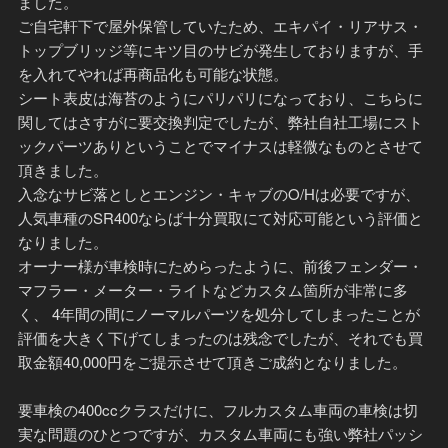
ました。
ご自宅軒下で屋外保管していたため、エキパイ・リアサス・
トップブリッジ等にキツ目のサビが発生しておりますが、手
を入れてやれば再商品化も可能な状態。
シート表皮は海苔のようにパリパリになっており、こちらに
関してはさすがに要交換判定でしたが、弊社自社工場にスト
ックパーツありということでマイナスは軽微なものとさせて
頂きました。
入念なサビ落としとエンジン・キャブのO/Hは必要ですが、
人気車種のSR400ならば十分買取にて対応可能という評価と
なりました。
オーナー様が車検時にためらったように、前後フェンダー・
マフラー・メーター・ライトなどカスタム箇所が非常に多
く、 4年間の間にノーマルパーツを処分してしまったことが
評価を大きく下げてしまったのは残念でしたが、それでも買
取金額40,000円をご提示させて頂きご成約となりました。
要車検の400ccクラスだけに、フルカスタム車両の車検は切
実な問題のひとつですが、カスタム車両にも強い弊社パッシ