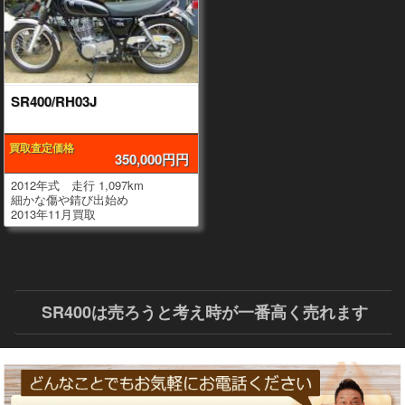
SR400/RH03J
買取査定価格
350,000円円
2012年式 走行 1,097km
細かな傷や錆び出始め
2013年11月買取
SR400は売ろうと考え時が一番高く売れます