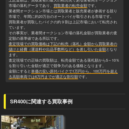
市場の落札データであり、
買取業者の転売金額
です。
業者間オークション市場とは買取業者と販売業者が参画する競り
市場で、年間に約20万台のオートバイが取引される市場です。
買取業者が買取したバイクの約９割は上記市場において転売され
ています。
その事実が、業者間オークション市場の落札金額が買取業者の査
定額の基準値である所以です。
査定現場での買取価格は下記の転売（落札）金額から買取業者の
儲けと経費（運送料や出品手数料など）を差し引いた金額
となり
ます。
査定現場での正味の買取額は、転売金額である落札額から5～10％
を割り引いた金額が適正で競争力のある価格となります。
金額にすると
単価の安い原付バイクで1万円から、100万円を超え
る高額車両では6万円までが適正な割引額
です。
SR400に関連する買取事例