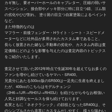
カギ無し、要オーバーホールのキャブレター、圧縮の弱いサ
スペンション、接合部やメッキ部分に特に目立つ錆、ゴム類
の劣化やひび割れ、 塗り斑の目立つ自家塗装によるペイント
など。
また特徴的なのは
マフラー・前後フェンダー・Hライト・シート・スピードメ
ーターなどに社外品が多用されたカスタム車であること。
長らく放置された鍵なし不動車の劣化や、カスタム内容は査
定価格にどのような影響を与えたのは査定内容のトピックス
をご紹介いたします。
査定させて頂いた2012年時点で生誕30年を超えてなお多くの
ファンを増やし続けているヤマハ・SR400。
兄貴分にあたる500cc版のSR500は一足先に生産を終えまし
たが、400ccのこちらはモデルチェンジ
（2H6→1JR→RH01J→RH03J）を続けながら今なお根強い
人気と好調なセールスを保ち続けております。
名実ともに「ネオクラシック」の顔役となったSR400は、そ
のシンプルさから非常にカスタムがしやすく、様々な味わい