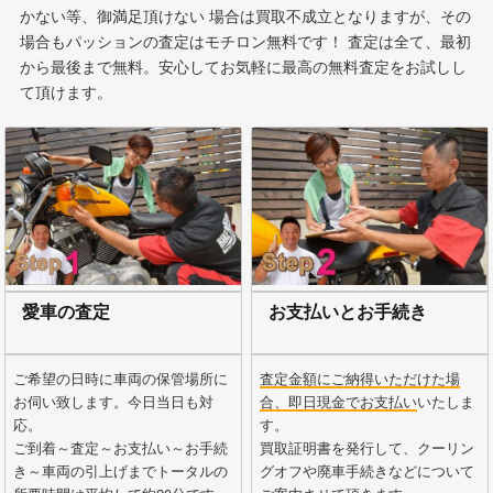
かない等、御満足頂けない 場合は買取不成立となりますが、その
場合もパッションの査定はモチロン無料です！ 査定は全て、最初
から最後まで無料。安心してお気軽に最高の無料査定をお試しし
て頂けます。
愛車の査定
お支払いとお手続き
ご希望の日時に車両の保管場所に
査定金額にご納得いただけた場
お伺い致します。今日当日も対
合、即日現金でお支払い
いたしま
応。
す。
ご到着～査定～お支払い～お手続
買取証明書を発行して、クーリン
き～車両の引上げまでトータルの
グオフや廃車手続きなどについて