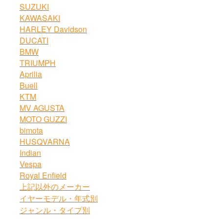
SUZUKI
KAWASAKI
HARLEY Davidson
DUCATI
BMW
TRIUMPH
Aprilia
Buell
KTM
MV AGUSTA
MOTO GUZZI
bimota
HUSQVARNA
Indian
Vespa
Royal Enfield
上記以外のメーカー
イヤーモデル・年式別
ジャンル・タイプ別