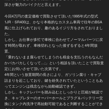
深さが魅力のバイクだと言えます。
今回4万円の査定価格で買取させて頂いた1995年式の型式
1JR・SR400は、かなり本格的なカスタム車両で往年のBSA
風に仕上げられており、趣のあるイジリ方をされておりまし
た。
しかし、お仕事が多忙で車検に合わせてノーマルパーツに戻
す時間が取れず、車検切れとなった後ずるずると4年間放
置。
「乗れないまま腐らせてしまうのも税金を支払うのもなんだ
かバカバカしくなって…;」という相談を頂いたことで買取査
定にお伺いさせて頂いた次第です。
4年間という放置期間の長さにより、ガソリン腐り・キャブ
詰まりを起こしており、鍵を紛失されていたということもあ
ってエンジンは残念ながら始動確認できず。
しかし、キックレバーを踏み込むとしっかりと圧縮が確認で
き、キャブレターのオーバーホールとプラグ＆バッテリー交
換にタンク内洗浄で再始動可能であると判断することができ