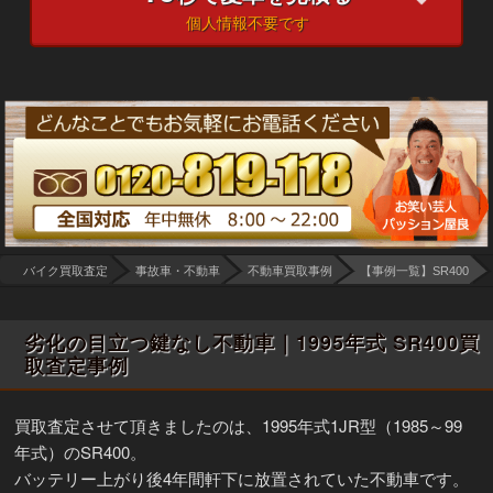
個人情報不要です
バイク買取査定
事故車・不動車
不動車買取事例
【事例一覧】SR400
劣化の目立つ鍵なし不動車｜1995年式 SR400買
取査定事例
買取査定させて頂きましたのは、1995年式1JR型（1985～99
年式）のSR400。
バッテリー上がり後4年間軒下に放置されていた不動車です。