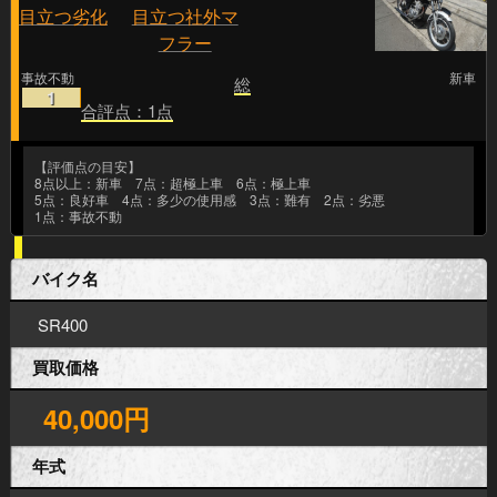
事故不動
新車
総
1
合評点：1点
【評価点の目安】
8点以上：新車 7点：超極上車 6点：極上車
5点：良好車 4点：多少の使用感 3点：難有 2点：劣悪
1点：事故不動
バイク名
SR400
買取価格
40,000円
年式