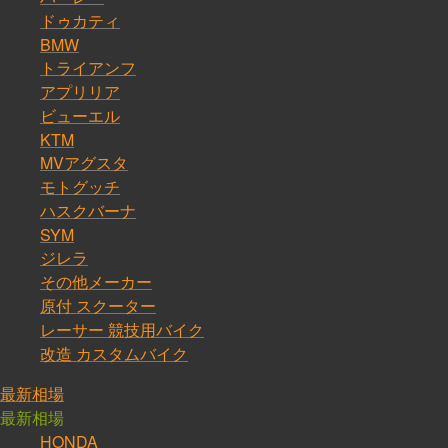
ドゥカティ
BMW
トライアンフ
アプリリア
ビューエル
KTM
MVアグスタ
モトグッチ
ハスクバーナ
SYM
ジレラ
その他メーカー
原付 スクーター
レーサー 競技用バイク
改造 カスタムバイク
最新相場
最新相場
HONDA