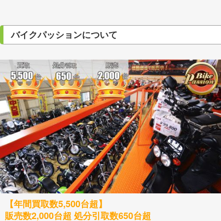
バイクパッションについて
【年間買取数5,500台超】
販売数2,000台超 処分引取数650台超