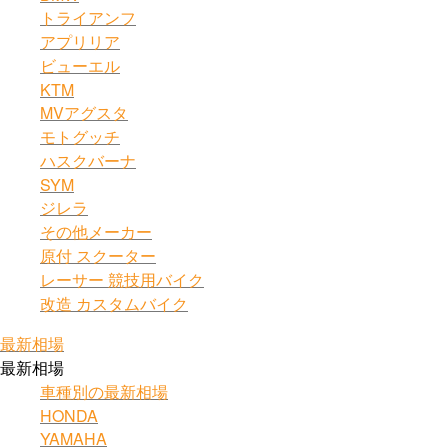
トライアンフ
アプリリア
ビューエル
KTM
MVアグスタ
モトグッチ
ハスクバーナ
SYM
ジレラ
その他メーカー
原付 スクーター
レーサー 競技用バイク
改造 カスタムバイク
最新相場
最新相場
車種別の最新相場
HONDA
YAMAHA