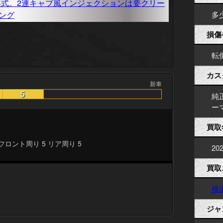
多
損傷
転
カス
新車
5
純
ー
買取
 フロント周り 5 リア周り 5
20
買取
横
ジャ