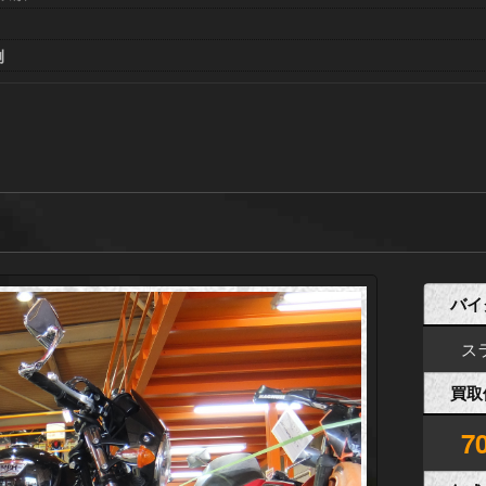
例
バイ
ス
買取
7