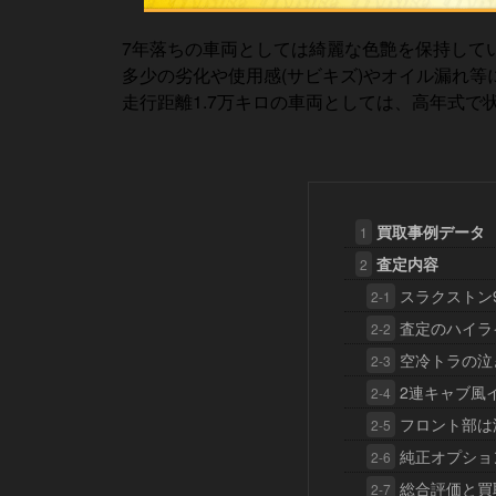
7年落ちの車両としては綺麗な色艶を保持していた
多少の劣化や使用感(サビキズ)やオイル漏れ等
走行距離1.7万キロの車両としては、高年式
買取事例データ
1
査定内容
2
スラクストン
2-1
査定のハイラ
2-2
空冷トラの泣
2-3
2連キャブ風
2-4
フロント部は
2-5
純正オプショ
2-6
総合評価と買
2-7