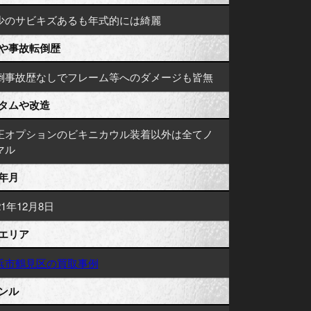
少のサビキズあるも年式的には綺麗
や事故転倒歴
倒事故歴なしでフレーム等へのダメージも皆無
タムや改造
正オプションのビキニカウル装着以外は全てノ
マル
年月
21年12月8日
エリア
浜市鶴見区の買取事例
ンル