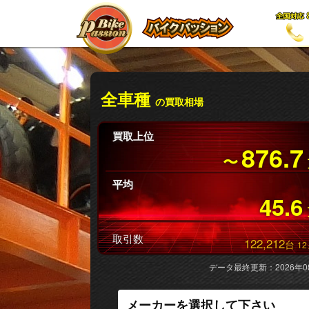
全車種
の買取相場
買取上位
876.7
〜
平均
45.6
取引数
122,212
台
12
データ最終更新：2026年0