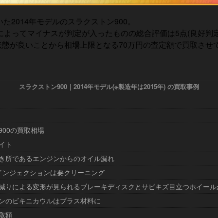
2014年モデルのスラクストン900。
によってマイナスが判定が入ったものの総合評価は5点(良好判定
で状態が良いことから相場上限となる70万円の査定額で買取させ
スラクストン900｜2014年モデル(※製造年は2015年) の買取事例
900の買取相場
イト
き所であるエンジンからのオイル漏れ
インジェクションは要クリーニング
減りによる変形が見られるブレーキディスクとサビキズ目立つホイール
ンのビキニカウルはプラス材料に
取額