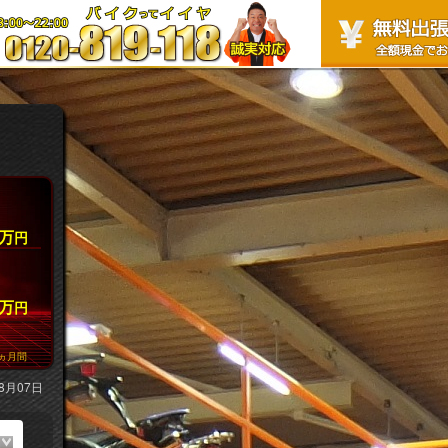
万
円
万
円
ヵ月間
8月07日