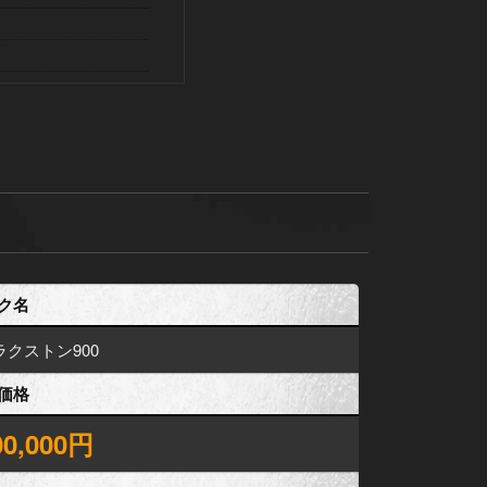
ク名
ラクストン900
価格
00,000円