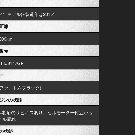
14年モデル(※製造年は2015年)
距離
,093km
番号
TTJ9147GF
ー
(ファントムブラック)
ジンの状態
年相応のサビキズあり。セルモーター付近から
イル漏れ
の状態