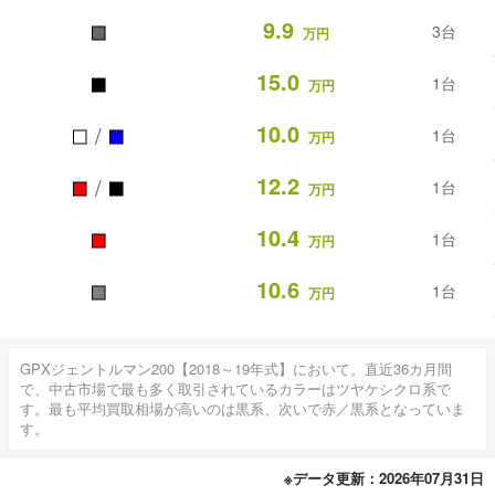
■
9.9
3台
万円
■
15.0
1台
万円
■
■
10.0
/
1台
万円
■
■
12.2
/
1台
万円
■
10.4
1台
万円
■
10.6
1台
万円
GPXジェントルマン200【2018～19年式】において。直近36カ月間
で、中古市場で最も多く取引されているカラーはツヤケシクロ系で
す。最も平均買取相場が高いのは黒系、次いで赤／黒系となっていま
す。
※データ更新：2026年07月31日