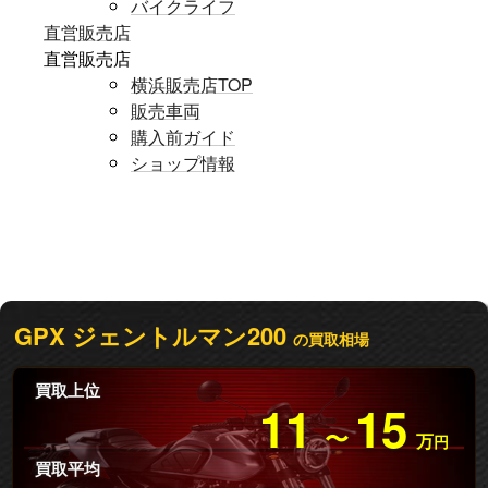
バイクライフ
直営販売店
直営販売店
横浜販売店TOP
販売車両
購入前ガイド
ショップ情報
GPX ジェントルマン200
の買取相場
買取上位
11
15
〜
万
円
買取平均