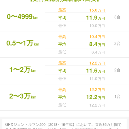
最高
15.0
万円
0〜4999
11.9
3台
km
平均
万円
最低
10.0
万円
最高
10.4
万円
0.5〜1万
8.4
2台
km
平均
万円
最低
6.4
万円
最高
12.2
万円
1〜2万
11.6
2台
km
平均
万円
最低
11.0
万円
最高
12.2
万円
2〜3万
12.2
1台
km
平均
万円
最低
12.2
万円
GPXジェントルマン200【2018～19年式】において。直近36カ月間で