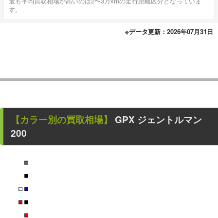
最も平均買取相場が高いのは2〜3万kmの走行距離区分となっていま
す。
※データ更新：2026年07月31日
【カラー別の買取相場】
GPX ジェントルマン
200
■
■
■
■
■
■
■