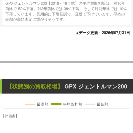
GPXジェントルマン200【2018～19年式】の平均買取相場は、対10年
前比で-52%下落。対3年前比では-38%下落。そして対前年比では-10%
下落しています。長期的に下落基調で、直近で下げています。早めの
売却が高額査定に繋がりそうです。
※データ更新：2026年07月31日
【状態別の買取相場】
GPX ジェントルマン200
最高額
平均落札額
最低額
【評価点】