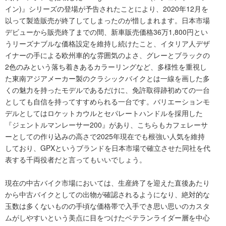
イン)』シリーズの登場が予告されたことにより、2020年12月を
以って製造販売が終了してしまったのが惜しまれます。日本市場
デビューから販売終了までの間、新車販売価格36万1,800円とい
うリーズナブルな価格設定を維持し続けたこと、イタリア人デザ
イナーの手による欧州車的な雰囲気のよさ、グレーとブラックの
2色のみという落ち着きあるカラーリングなど、多様性を重視し
た東南アジアメーカー製のクラシックバイクとは一線を画した多
くの魅力を持ったモデルであるだけに、免許取得跡初めての一台
としても自信を持ってすすめられる一台です。バリエーションモ
デルとしてはロケットカウルとセパレートハンドルを採用した
『ジェントルマンレーサー200』があり、こちらもカフェレーサ
ーとしての作り込みの高さで2025年現在でも根強い人気を維持
しており、GPXというブランドを日本市場で確立させた同社を代
表する千両役者だと言ってもいいでしょう。
現在の中古バイク市場においては、生産終了を迎えた直後あたり
から中古バイクとしての出物が確認されるようになり、絶対的な
玉数は多くないものの手頃な価格帯で入手でき思い思いのカスタ
ムがしやすいという美点に目をつけたベテランライダー層を中心