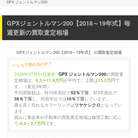
GPX ジェントルマン200
GPXジェントルマン200【2018～19年式】毎
週更新の買取査定相場
GPXジェントルマン200【2018～19年式】 の買取査定相場
いくらで売れるのか？
2026年07月31日更新
GPX ジェントルマン200
の買取査
定相場は、
9.3〜11.9万円
が平均で、上限は
15.3万円
で
す。（直近3年間）
平均買取額は、対10年前比で
52％
下落
。対3年前比で
38％
下落
し、対前年比では
10％
下落
しています。
最も高く売れるカラーリングは
ツヤケシクロ
となってい
ます。
因みに事故車や不動車の買取査定相場は修理工数に応じ
て
-0.6～3.7万円
です。