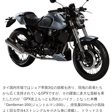
タイ国内市場ではシェア率第3位の規模を誇り、現地の若者たち
から広く支持されているGPXですが、その躍進に多大な貢献を果
たしたのが「GPX史上もっとも売れたバイク」となった本機
『Gentleman 200(ジェントルマン200)』。排気量200ccの小気味
よく回る空冷4ストシングルを小さな身に搭載し、トラッドスタ