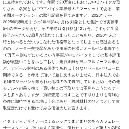
に支持されております。年間で20万台にもおよぶ中古バイクが取
引され、名実ともに中古バイク業界最大のマーケットである「業
者間オークション」の取引記録を見てみますと、2023年から
2025年現時点までの2年間(24ヶ月)を対象とした集計では実動車
5件のデータがあり、その平均取引価格は13万円。さすがに生産
終了からだいぶ歳月が流れてしまったこともあり、2020年末当
時と比べるとだいぶこなれた価格帯となってしまった感はあるも
のの、メーター交換歴があり使用感の色濃いオールペン車両でも
10万円を割らずにいるという事実が中古バイクとしての基本評価
額が底堅いことを示しており、走行距離が浅いフルノーマル車な
ど、アピール材料のある個体であれば十分なリセールバリューに
期待できる、と考えて頂いて差し支えありません。日本法人であ
るGPXジャパンが限られた地域のみで展開しているため、その他
モデルへの乗り換え・買い替えの下取りでは不利をこうむるケー
スも多々ありますが、買取査定に出すことで下取りよりも有利な
条件に期待できる余地は十分にあり、検討材料のひとつとして買
取査定だけでも受けてみる価値大だと言えます。
イタリア人デザイナーによるシックでまとまりのあるカフェレー
サースタイルに扱いやすく実用性に優れたエンジンが魅力のGPX