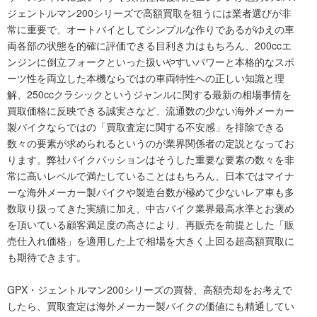
ジェントルマン200シリーズで高額買取を狙うには業者選びが非
常に重要で、オートバイとしてシンプルな作りであるがゆえの車
両各部の状態を的確に評価できる目利き力はもちろん、200ccエ
ンジンに倒立フォークといった扱いやすいパワーと本格的なスポ
ーツ性を両立した本機ならではの車両特性への正しい知識と理
解、250ccクラシックというジャンルに関する最新の相場事情を
買取価格に反映できる誠実さなど、流通数の少ない海外メーカー
製バイクならではの「買取査定に関する不安感」を排除できる
数々の要素が求められるというのが業界関係者の定説となってお
ります。弊社バイクパッションはそうした重要な要素の数々を非
常に高いレベルで満たしていることはもちろん、日本ではマイナ
ーな海外メーカー製バイクや製造台数が極めて少ないレア車も多
数取り扱ってきた実績に加え、中古バイク業界最高水準とお褒め
を頂いている顧客満足度の高さにより、再販売を前提とした「販
売仕入れ価格」を適用した上で相場を大きく上回る超高額買取に
も期待できます。
GPX・ジェントルマン200シリーズの買替、高額売却をお考えで
したら、買取査定は海外メーカー製バイクの価値にも精通してい