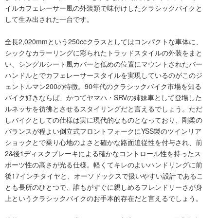
イルカフェレーサー風の外装類で味付けしたクラシックバイクと
して生み出された一台です。
全長2,020mmという250ccクラスとしてはコンパクトな車体に、
シックなカラーリングに彩られたトラッドスタイルの外装をまと
い、シングルシート風カバーと低めの位置にマウントされたバー
ハンドルとでカフェレーサースタイルを実現しているのがこのジ
ェントルマン200の特徴。90年代のクラシックバイク市場を知る
バイク好きならば、かつてヤマハ・SRVの姉妹車として登場した
ルネッサを彷彿とさせるスタイリングだと言えるでしょう。ただ
しバイクとしての仕様は実に現代的なものとなっており、剛柔の
バランスが程よい倒立式フロントフォークにYSS製のツインリア
ショックとで乗り心地のよさと確かな路面追従性を付与され、前
2&後1ディスクブレーキによる確かなコントロール性を持ったス
ポーツ性の高さが光る仕様。軽くてキレのよいハンドリングに前
後17インチタイヤと、オーソドックスで扱いやすい設計であるこ
とも長所のひとつで、誰もがすぐに親しめるフレンドリーさが身
上というクラシックバイクのお手本的存在だと言えるでしょう。