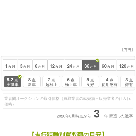
【万円】
1
3
6
12
24
36
60
120
ヵ月
ヵ月
ヵ月
ヵ月
ヵ月
ヵ月
ヵ月
ヵ月
8-2
8
7
6
5
4
3
点
点
点
点
点
点
点
実働車
新車
超極上
極上車
良好
使用感有
難有
業者間オークションの取引価格（買取業者の転売額＝販売業者の仕入れ
価格）
3
2026年8月時点から
年
間遡った数字
【走行距離別買取額の目安】