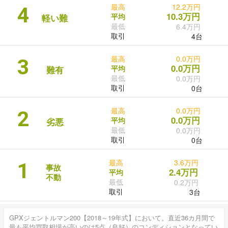
最高
12.2万円
4
10.3万円
平均
軽い難
最低
6.4万円
取引
4台
最高
0.0万円
3
0.0万円
平均
難有
最低
0.0万円
取引
0台
最高
0.0万円
2
0.0万円
平均
劣悪
最低
0.0万円
取引
0台
最高
3.6万円
1
事故
2.4万円
平均
不動
最低
0.2万円
取引
3台
GPXジェントルマン200【2018～19年式】において。直近36カ月間で
最も平均買取相場が高いのは5点（良好）のコンディションとなってい