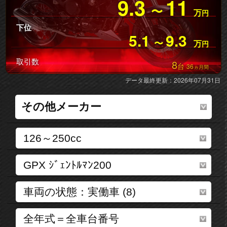
9.3
11
〜
万
円
下位
5.1
9.3
〜
万
円
取引数
8
台
36
ヵ月間
データ最終更新：2026年07月31日