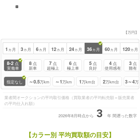
■
【万円】
1
3
6
12
24
36
60
120
ヵ月
ヵ月
ヵ月
ヵ月
ヵ月
ヵ月
ヵ月
ヵ月
8-2
8
7
6
5
4
3
点
点
点
点
点
点
点
実働車
新車
超極上
極上車
良好
使用感有
難有
～0.5
～1
1
2
3～4
指定なし
万km
万km
万km台
万km台
万
業者間オークションの平均取引価格（買取業者の平均転売額＝販売業者
の平均仕入れ額）
3
2026年8月時点から
年
間遡った数字
【カラー別 平均買取額の目安】