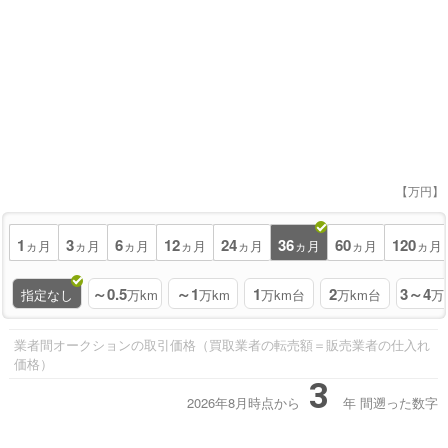
【万円】
1
3
6
12
24
36
60
120
ヵ月
ヵ月
ヵ月
ヵ月
ヵ月
ヵ月
ヵ月
ヵ月
～0.5
～1
1
2
3～4
指定なし
万km
万km
万km台
万km台
万
業者間オークションの取引価格（買取業者の転売額＝販売業者の仕入れ
価格）
3
2026年8月時点から
年
間遡った数字