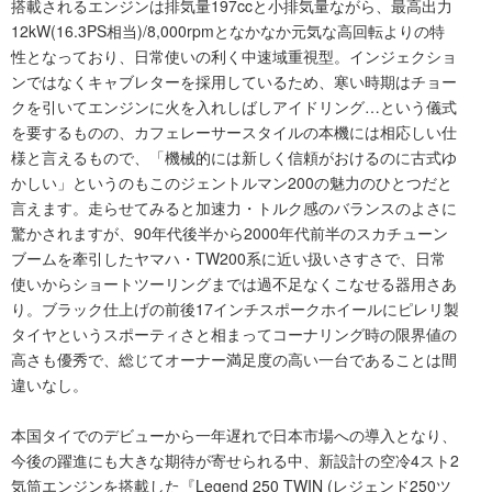
搭載されるエンジンは排気量197ccと小排気量ながら、最高出力
12kW(16.3PS相当)/8,000rpmとなかなか元気な高回転よりの特
性となっており、日常使いの利く中速域重視型。インジェクショ
ンではなくキャブレターを採用しているため、寒い時期はチョー
クを引いてエンジンに火を入れしばしアイドリング…という儀式
を要するものの、カフェレーサースタイルの本機には相応しい仕
様と言えるもので、「機械的には新しく信頼がおけるのに古式ゆ
かしい」というのもこのジェントルマン200の魅力のひとつだと
言えます。走らせてみると加速力・トルク感のバランスのよさに
驚かされますが、90年代後半から2000年代前半のスカチューン
ブームを牽引したヤマハ・TW200系に近い扱いさすさで、日常
使いからショートツーリングまでは過不足なくこなせる器用さあ
り。ブラック仕上げの前後17インチスポークホイールにピレリ製
タイヤというスポーティさと相まってコーナリング時の限界値の
高さも優秀で、総じてオーナー満足度の高い一台であることは間
違いなし。
本国タイでのデビューから一年遅れで日本市場への導入となり、
今後の躍進にも大きな期待が寄せられる中、新設計の空冷4スト2
気筒エンジンを搭載した『Legend 250 TWIN (レジェンド250ツ