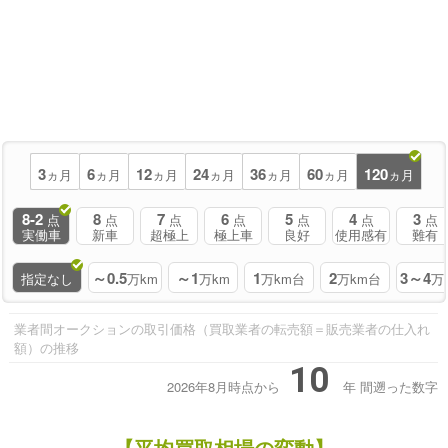
3
6
12
24
36
60
120
ヵ月
ヵ月
ヵ月
ヵ月
ヵ月
ヵ月
ヵ月
8-2
8
7
6
5
4
3
点
点
点
点
点
点
点
実働車
新車
超極上
極上車
良好
使用感有
難有
～0.5
～1
1
2
3～4
指定なし
万km
万km
万km台
万km台
万
業者間オークションの取引価格（買取業者の転売額＝販売業者の仕入れ
額）の推移
10
2026年8月時点から
年
間遡った数字
【平均買取相場の変動】