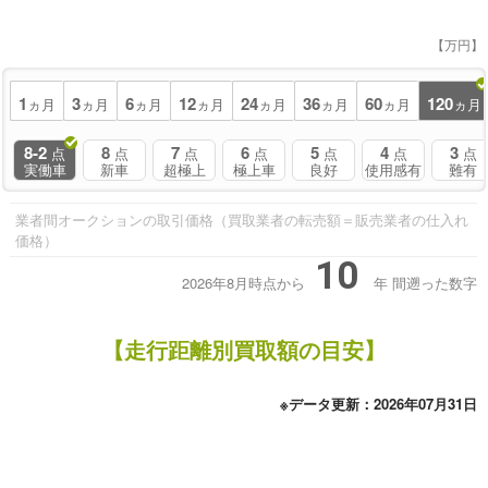
【万円】
1
3
6
12
24
36
60
120
ヵ月
ヵ月
ヵ月
ヵ月
ヵ月
ヵ月
ヵ月
ヵ月
8-2
8
7
6
5
4
3
点
点
点
点
点
点
点
実働車
新車
超極上
極上車
良好
使用感有
難有
業者間オークションの取引価格（買取業者の転売額＝販売業者の仕入れ
価格）
10
2026年8月時点から
年
間遡った数字
【走行距離別買取額の目安】
※データ更新：2026年07月31日