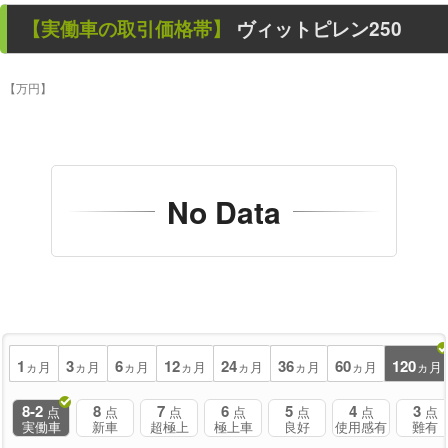
【
実働車
の取引価格帯】
ヴィットピレン250
【万円】
No Data
1
3
6
12
24
36
60
120
ヵ月
ヵ月
ヵ月
ヵ月
ヵ月
ヵ月
ヵ月
ヵ月
8-2
8
7
6
5
4
3
点
点
点
点
点
点
点
実働車
新車
超極上
極上車
良好
使用感有
難有