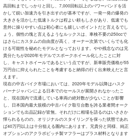
高回転までしっかりと回し、7,000回転以上のパワーバンドを活
かして鋭い加速力を引き出すのが基本ですが、一発一発の爆発の
大きさを活かした低速トルクは程よい頼もしさがあり、低速でも
意外に操りやすい点は初心者にも嬉しいポイントだと言えるでし
ょう。個性の塊と言えるようなルックスは、車検不要の250ccで
はさらにカスタムの自由度が高く、オーナー次第でいくらでも化
ける可能性を秘めたモデルとなっております。やや残念なのは兄
貴分たちが2020年モデルでスポークホイール化したことに対
し、キャストホイールであるという点ですが、新車販売価格が55
万円台に抑えられたことを考慮すると納得の行く出来映えだと言
えます。
現在の中古バイク市場においては、2020年モデル以降はハスク
バーナジャパンによる日本でのセールスが展開されなかったこ
と、現在国内で流通している車両の絶対数が少ないことが影響
し、日本国内最大規模の中古バイク取引台数を誇る業者間オーク
ションでも出品記録が皆無。それだけに相場を語るのはいささか
憚られるものの、オリジナルのスタイリングを保った状態であれ
ば40万円以上は十分狙える圏内にあります。兄貴分と同様、純正
オプションのアクラポビッチ製マフラーはプラス材料となります