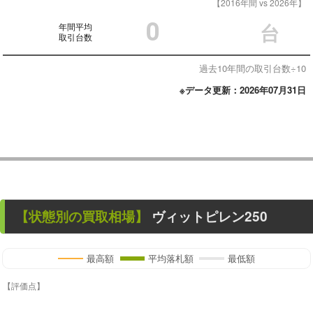
【2016年間 vs 2026年】
0
年間平均
台
取引台数
過去10年間の取引台数÷10
※データ更新：2026年07月31日
【状態別の買取相場】
ヴィットピレン250
最高額
平均落札額
最低額
【評価点】