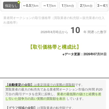
～0.5
～1
1
2
3～4
指定なし
万km
万km
万km台
万km台
万
業者間オークションの取引価格帯（買取業者の転売額＝販売業者の仕入
れ価格帯）
10
2026年8月時点から
年
間遡った数字
【取引価格帯と構成比】
※データ更新：2026年07月31日
【
自動査定
の金額】
は査定現場での実際の買取額
です。
買取業者の最大の転売先である業者間オークション市場の(年間 約20
万台の)取引データを忠実に反映し、
業者の最低限の儲けと経費を差
し引いた競争力の高い実際の買取額を表示
しています。
【グラフ領域の金額】
は買取業者の転売額
です。