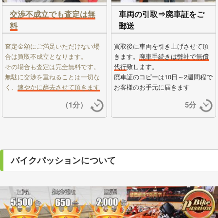
交渉不成立でも査定は無
車両の引取⇒廃車証をご
料
郵送
査定金額にご満足いただけない場
買取後に車両を引き上げさせて頂
合は買取不成立となります。
きます。
廃車手続きは弊社で無償
その場合も査定は完全無料です。
代行
致します。
無駄に交渉を重ねることは一切な
廃車証のコピーは10日～2週間程で
く、
速やかに辞去させて頂きます
お客様のお手元に届きます
（1分）
5分
バイクパッションについて