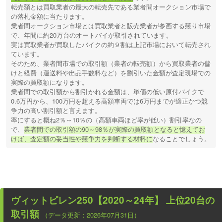
転売額とは買取業者の最大の転売先である業者間オークション市場で
の落札金額に当たります。
業者間オークション市場とは買取業者と販売業者が参画する競り市場
で、年間に約20万台のオートバイが取引されています。
実は買取業者が買取したバイクの約９割は上記市場において転売され
ています。
そのため、業者間市場での取引額（業者の転売額）から買取業者の儲
けと経費（運送料や出品手数料など）を割引いた金額が査定現場での
実際の買取額になります。
業者間での取引額から割引かれる金額は、単価の低い原付バイクで
0.6万円から、100万円を超える高額車両では6万円までが適正かつ競
争力の高い割引額と言えます。
率にすると概ね2％～10％の（高額車両ほど率が低い）割引率なの
で、
業者間での取引額の90～98％が実際の買取額となると憶えてお
けば、査定額の妥当性や競争力を判断する材料に
なることでしょう。
ヴィットピレン250【2020～24年】
上位20台の
取引額
（データ更新：2026年07月31日）