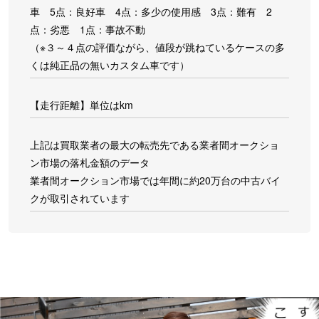
車 5点：良好車 4点：多少の使用感 3点：難有 2
点：劣悪 1点：事故不動
（※３～４点の評価ながら、値段が跳ねているケースの多
くは純正品の無いカスタム車です）
【走行距離】単位はkm
上記は買取業者の最大の転売先である業者間オークショ
ン市場の落札金額のデータ
業者間オークション市場では年間に約20万台の中古バイ
クが取引されています