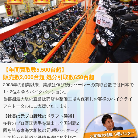
【年間買取数5,500台超】
販売数2,000台超 処分引取数650台超
2005年の創業以来、業績は伸び続けハーレーの買取台数では日本で
1・2位を争うバイクパッション。
首都圏最大級の直営販売店や整備工場も保有しお客様のバイクライ
フをトータルにご支援いたします。
【社長は元プロ野球のドラフト候補】
多数のプロ野球選手を輩出し全国制覇2
回を誇る東海大相模の元3番バッターと
して培った礼儀と鍛錬を礎にお客様の