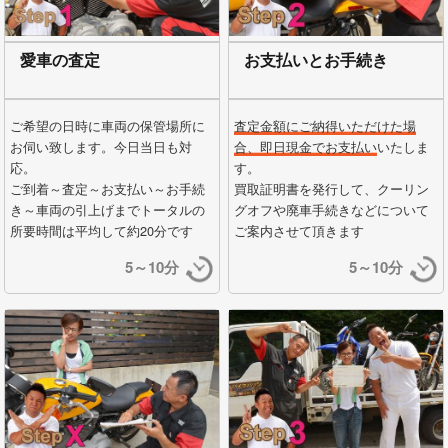
愛車の査定
お支払いとお手続き
ご希望の日時に車両の保管場所に
査定金額にご納得いただけた場
お伺い致します。今日当日も対
合、即日現金でお支払い
いたしま
応。
す。
ご到着～査定～お支払い～お手続
買取証明書を発行して、クーリン
き～車両の引上げまでトータルの
グオフや廃車手続きなどについて
所要時間は平均して約20分です
ご案内させて頂きます
5～10分
5～10分