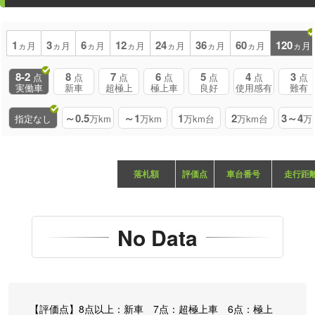
1
3
6
12
24
36
60
120
ヵ月
ヵ月
ヵ月
ヵ月
ヵ月
ヵ月
ヵ月
ヵ月
8-2
8
7
6
5
4
3
点
点
点
点
点
点
点
実働車
新車
超極上
極上車
良好
使用感有
難有
～0.5
～1
1
2
3～4
指定なし
万km
万km
万km台
万km台
万
落札額
評価点
車台番号
走行距
No Data
【評価点】8点以上：新車 7点：超極上車 6点：極上