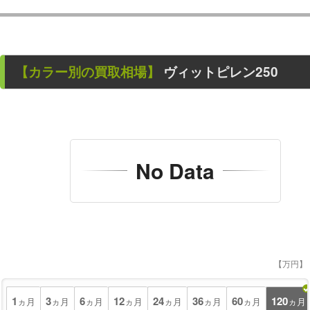
【カラー別の買取相場】
ヴィットピレン250
No Data
【万円】
1
3
6
12
24
36
60
120
ヵ月
ヵ月
ヵ月
ヵ月
ヵ月
ヵ月
ヵ月
ヵ月