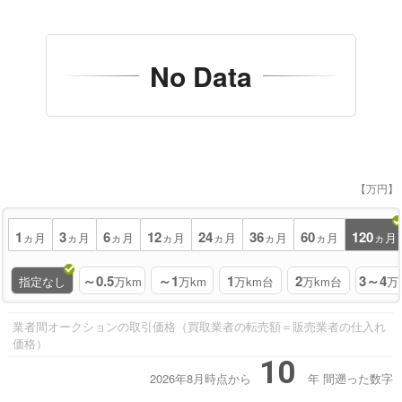
No Data
【万円】
1
3
6
12
24
36
60
120
ヵ月
ヵ月
ヵ月
ヵ月
ヵ月
ヵ月
ヵ月
ヵ月
～0.5
～1
1
2
3～4
指定なし
万km
万km
万km台
万km台
万
業者間オークションの取引価格（買取業者の転売額＝販売業者の仕入れ
価格）
10
2026年8月時点から
年
間遡った数字