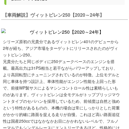
【車両解説】ヴィットピレン250【2020～24年】
シリーズ原初の兄貴分であるヴィットピレン401のデビューから
2年が経ち、アジア市場をターゲットにリリースされたのがヴィ
ットピレン250。
兄貴分たちと同じボディに250デュークベースのエンジンを搭
載。最高出力は31PS相当と若干ながらパワーアップしており、
より高回転型にチューニングされているのが特徴。上位モデルと
同じ車体を持つ設計上、車体性能がエンジン性能を上回った形
で、前後WP製サスによるマシンコントロール性は素晴らしいも
のがあります。ヴィットピレンは全モデルがトップブリッジマウ
ントタイプのセパハンを採用しているため、前傾度は自然と強め
という特性があるものの、本機の場合は常にしっかりとした荷重
がかかり的確に路面を捉える走りが自慢。これほど高い路面追従
性は国産250ccではなかなかお目にかかれないレベルで、フルノ
ーマルでもシングルレースにエントリーできるほど。性格的には