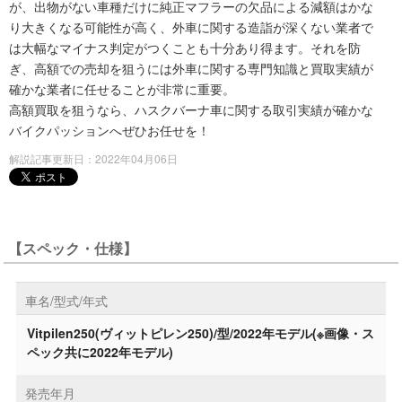
が、出物がない車種だけに純正マフラーの欠品による減額はかな
り大きくなる可能性が高く、外車に関する造詣が深くない業者で
は大幅なマイナス判定がつくことも十分あり得ます。それを防
ぎ、高額での売却を狙うには外車に関する専門知識と買取実績が
確かな業者に任せることが非常に重要。
高額買取を狙うなら、ハスクバーナ車に関する取引実績が確かな
バイクパッションへぜひお任せを！
解説記事更新日：2022年04月06日
【スペック・仕様】
車名/型式/年式
Vitpilen250(ヴィットピレン250)/型/2022年モデル(※画像・ス
ペック共に2022年モデル)
発売年月