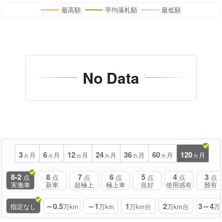
最高額
平均落札額
最低額
No Data
3
6
12
24
36
60
120
ヵ月
ヵ月
ヵ月
ヵ月
ヵ月
ヵ月
ヵ月
8-2
8
7
6
5
4
3
点
点
点
点
点
点
点
実働車
新車
超極上
極上車
良好
使用感有
難有
～0.5
～1
1
2
3～4
指定なし
万km
万km
万km台
万km台
万