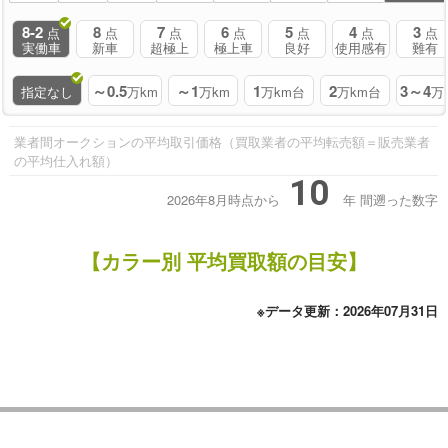
8-2
8
7
6
5
4
3
点
点
点
点
点
点
点
実働車
新車
超極上
極上車
良好
使用感有
難有
～0.5
～1
1
2
3～4
指定なし
万km
万km
万km台
万km台
万
業者間オークションの平均取引価格（買取業者の平均転売額＝販売業者
の平均仕入れ額）
10
2026年8月時点から
年
間遡った数字
【カラー別 平均買取額の目安】
※データ更新：2026年07月31日