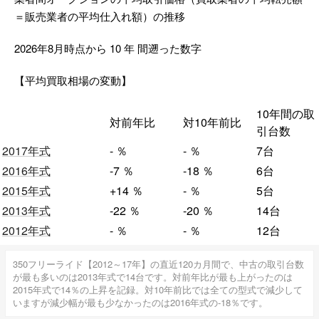
＝販売業者の平均仕入れ額）の推移
2026年8月時点から
10
年
間遡った数字
【平均買取相場の変動】
10年間の取
対前年比
対10年前比
引台数
2017年式
-
％
-
％
7台
2016年式
-7
％
-18
％
6台
2015年式
+14
％
-
％
5台
2013年式
-22
％
-20
％
14台
2012年式
-
％
-
％
12台
350フリーライド【2012～17年】の直近120カ月間で、中古の取引台数
が最も多いのは2013年式で14台です。対前年比が最も上がったのは
2015年式で14％の上昇を記録。対10年前比では全ての型式で減少して
いますが減少幅が最も少なかったのは2016年式の-18％です。