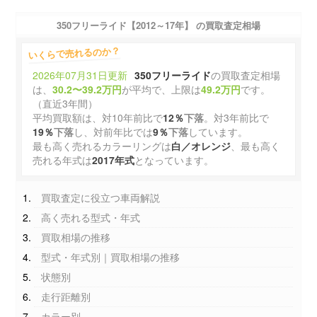
350フリーライド【2012～17年】 の買取査定相場
いくらで売れるのか？
2026年07月31日更新
350フリーライド
の買取査定相場
は、
30.2〜39.2万円
が平均で、上限は
49.2万円
です。
（直近3年間）
平均買取額は、対10年前比で
12％
下落
。対3年前比で
19％
下落
し、対前年比では
9％
下落
しています。
最も高く売れるカラーリングは
白／オレンジ
、最も高く
売れる年式は
2017年式
となっています。
買取査定に役立つ車両解説
高く売れる型式・年式
買取相場の推移
型式・年式別｜買取相場の推移
状態別
走行距離別
カラー別