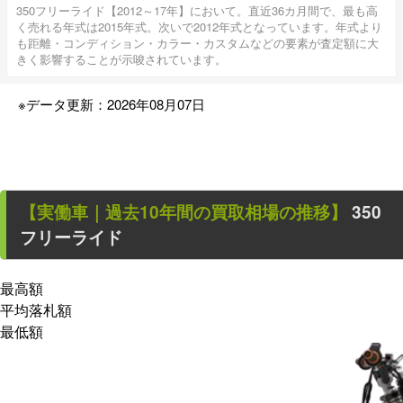
350フリーライド【2012～17年】において。直近36カ月間で、最も高
く売れる年式は2015年式。次いで2012年式となっています。年式より
も距離・コンディション・カラー・カスタムなどの要素が査定額に大
きく影響することが示唆されています。
※データ更新：2026年08月07日
【
実働車
｜過去
10
年
間の買取相場の推移】
350
フリーライド
最高額
平均落札額
最低額