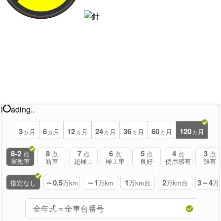
l
ading..
3
6
12
24
36
60
120
ヵ月
ヵ月
ヵ月
ヵ月
ヵ月
ヵ月
ヵ月
8-2
8
7
6
5
4
3
点
点
点
点
点
点
点
実働車
新車
超極上
極上車
良好
使用感有
難有
～0.5
～1
1
2
3～4
指定なし
万km
万km
万km台
万km台
万