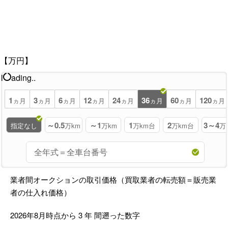
【万円】
l
ading..
1
3
6
12
24
36
60
120
ヵ月
ヵ月
ヵ月
ヵ月
ヵ月
ヵ月
ヵ月
ヵ月
～0.5
～1
1
2
3～4
指定なし
万km
万km
万km台
万km台
万
業者間オークションの取引価格（買取業者の転売額＝販売業
者の仕入れ価格）
2026年8月時点から
3
年
間遡った数字