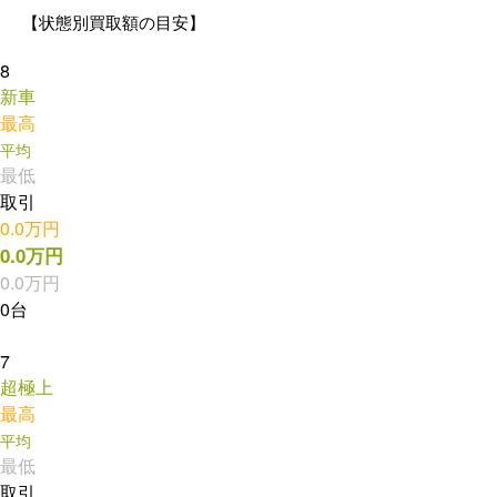
【状態別買取額の目安】
8
新車
最高
平均
最低
取引
0.0万円
0.0万円
0.0万円
0台
7
超極上
最高
平均
最低
取引