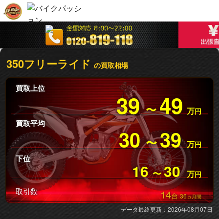
350フリーライド
の買取相場
買取上位
39
49
〜
万
円
買取平均
30
39
〜
万
円
下位
16
30
〜
万
円
取引数
14
台
36
ヵ月間
データ最終更新：2026年08月07日