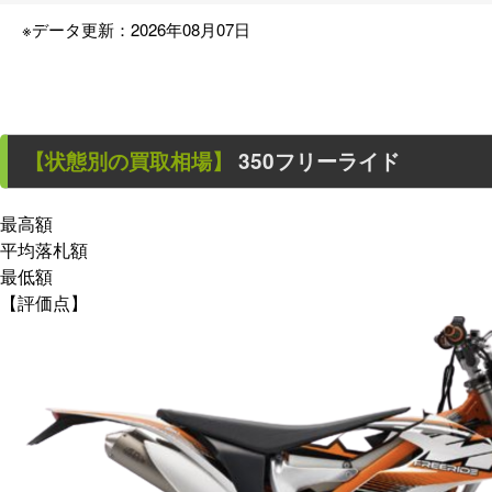
※データ更新：2026年08月07日
【状態別の買取相場】
350フリーライド
最高額
平均落札額
最低額
【評価点】