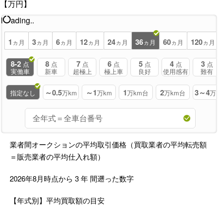
【万円】
l
ading..
1
3
6
12
24
36
60
120
ヵ月
ヵ月
ヵ月
ヵ月
ヵ月
ヵ月
ヵ月
ヵ月
8-2
8
7
6
5
4
3
点
点
点
点
点
点
点
実働車
新車
超極上
極上車
良好
使用感有
難有
～0.5
～1
1
2
3～4
指定なし
万km
万km
万km台
万km台
万
業者間オークションの平均取引価格（買取業者の平均転売額
＝販売業者の平均仕入れ額）
2026年8月時点から
3
年
間遡った数字
【年式別】平均買取額の目安