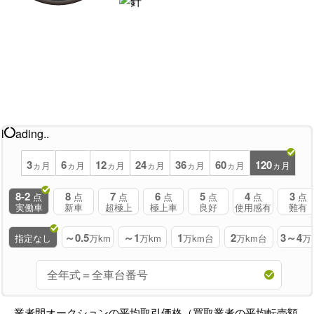
l
ading..
3
6
12
24
36
60
120
ヵ月
ヵ月
ヵ月
ヵ月
ヵ月
ヵ月
ヵ月
8-2
8
7
6
5
4
3
点
点
点
点
点
点
点
実働車
新車
超極上
極上車
良好
使用感有
難有
～0.5
～1
1
2
3～4
指定なし
万km
万km
万km台
万km台
万
業者間オークションの平均取引価格（買取業者の平均転売額