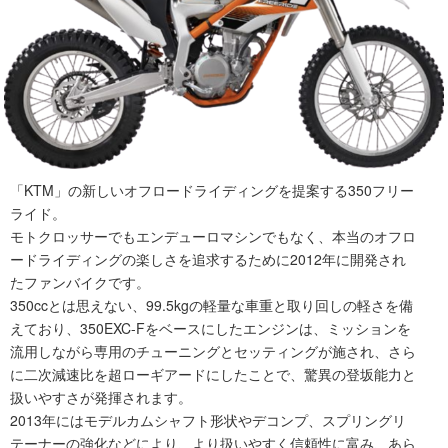
「KTM」の新しいオフロードライディングを提案する350フリー
ライド。
モトクロッサーでもエンデューロマシンでもなく、本当のオフロ
ードライディングの楽しさを追求するために2012年に開発され
たファンバイクです。
350ccとは思えない、99.5kgの軽量な車重と取り回しの軽さを備
えており、350EXC-Fをベースにしたエンジンは、ミッションを
流用しながら専用のチューニングとセッティングが施され、さら
に二次減速比を超ローギアードにしたことで、驚異の登坂能力と
扱いやすさが発揮されます。
2013年にはモデルカムシャフト形状やデコンプ、スプリングリ
テーナーの強化などにより、より扱いやすく信頼性に富み、あら