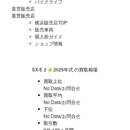
バイクライフ
直営販売店
直営販売店
横浜販売店TOP
販売車両
購入前ガイド
ショップ情報
SX-E 2
2025年式
の買取相場
買取上位
No Data/お問合せ
買取平均
No Data/お問合せ
下位
No Data/お問合せ
取引数
0
台
120
ヵ月間