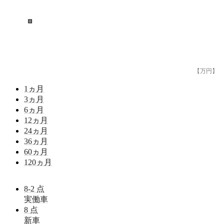
■
【万円】
1
ヵ月
3
ヵ月
6
ヵ月
12
ヵ月
24
ヵ月
36
ヵ月
60
ヵ月
120
ヵ月
8-2
点
実働車
8
点
新車