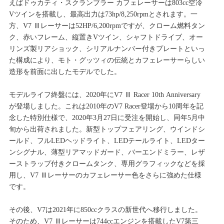
えばドゥカティ・スクランブラー カフェレーサーは803cc空冷
Vツインを搭載し、最高出力は73hp/8,250rpmとされます。一
方、V7 Ⅲレーサーは52HP/6,200rpmですが、クローム燃料タン
ク、赤いフレーム、縦置きVツイン、シャフトドライブ、オー
リンズ製リアショック、シリアルナンバー付きプレートといっ
た構成により、モト・グッツィの伝統とカフェレーサーらしい
造形を前面に出したモデルでした。
モデルライフ終盤には、2020年にV7 Ⅲ Racer 10th Anniversary
が登場しました。これは2010年のV7 Racer登場から10周年を記
念した特別仕様で、2020年3月27日に受注を開始し、同年5月中
旬から出荷されました。新型トップフェアリング、ウインドシ
ールド、フルLEDヘッドライト、LEDテールライト、LEDター
ンシグナル、薄型リアマッドガード、バーエンドミラー、レザ
ーストラップ付きクロームタンク、専用グラフィックなどを採
用し、V7 Ⅲレーサーのカフェレーサー色をさらに強めた仕様
です。
その後、V7は2021年に850ccクラスの新世代へ移行しました。
そのため、V7 Ⅲレーサーは744ccエンジンを搭載したV7第三