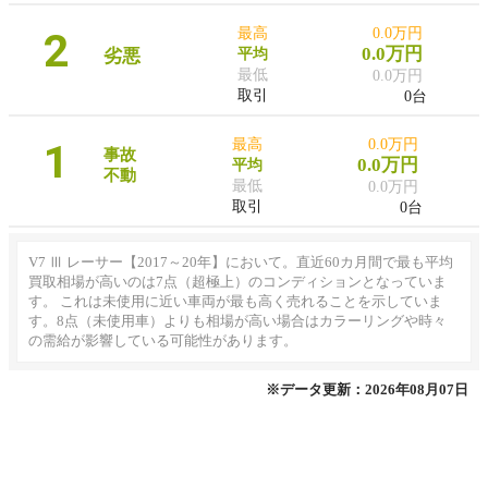
2
最高
0.0万円
0.0万円
劣悪
平均
最低
0.0万円
取引
0台
1
最高
0.0万円
事故
0.0万円
平均
不動
最低
0.0万円
取引
0台
V7 Ⅲ レーサー【2017～20年】において。直近60カ月間で最も平均
買取相場が高いのは7点（超極上）のコンディションとなっていま
す。 これは未使用に近い車両が最も高く売れることを示していま
す。8点（未使用車）よりも相場が高い場合はカラーリングや時々
の需給が影響している可能性があります。
※データ更新：2026年08月07日