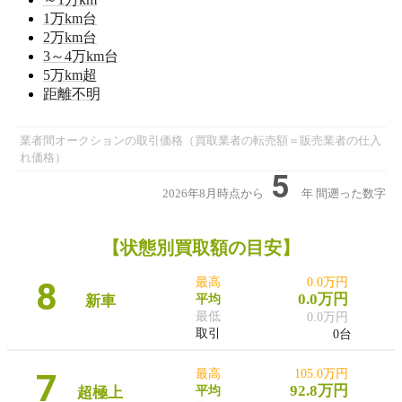
1
万km台
2
万km台
3～4
万km台
5
万km超
距離不明
業者間オークションの取引価格（買取業者の転売額＝販売業者の仕入
れ価格）
5
2026年8月時点から
年
間遡った数字
【状態別買取額の目安】
8
最高
0.0万円
0.0万円
新車
平均
最低
0.0万円
取引
0台
7
最高
105.0万円
92.8万円
超極上
平均