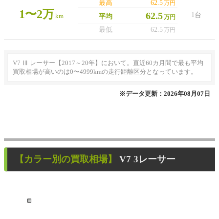
最高
62.5
万円
1〜2万
62.5
1台
km
平均
万円
最低
62.5
万円
V7 Ⅲ レーサー【2017～20年】において。直近60カ月間で最も平均
買取相場が高いのは0〜4999kmの走行距離区分となっています。
※データ更新：2026年08月07日
【カラー別の買取相場】
V7 3レーサー
■