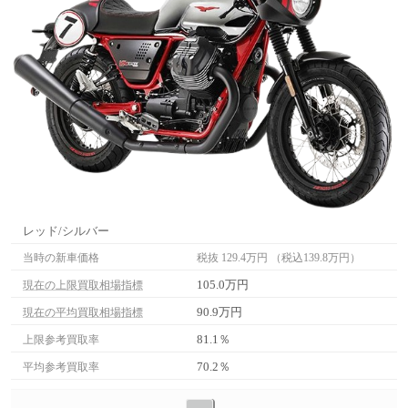
レッド/シルバー
当時の新車価格
税抜 129.4万円 （税込139.8万円）
105.0万円
現在の上限買取相場指標
90.9万円
現在の平均買取相場指標
81.1％
上限参考買取率
70.2％
平均参考買取率