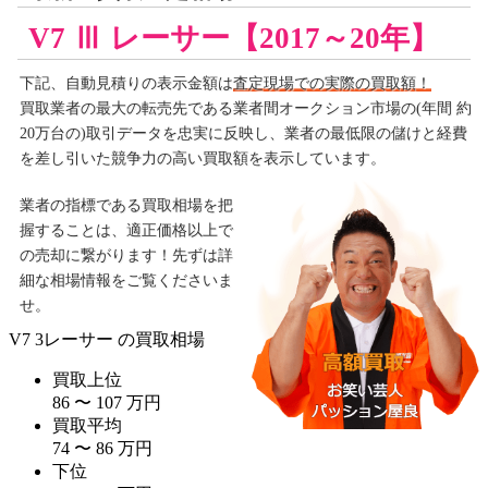
V7 Ⅲ レーサー【2017～20年】
下記、自動見積りの
表示金額は
査定現場での実際の買取額！
買取業者の最大の転売先である業者間オークション市場の(年間 約
20万台の)取引データを忠実に反映し、業者の最低限の儲けと経費
を差し引いた競争力の高い買取額を表示しています。
業者の指標である買取相場を把
握することは、適正価格以上で
の売却に繋がります！先ずは詳
細な相場情報をご覧くださいま
せ。
V7 3レーサー
の買取相場
買取上位
86
〜
107
万
円
買取平均
74
〜
86
万
円
下位