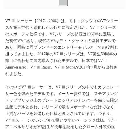
V7 Ⅲ レーサー【2017～20年】は、モト・グッツィのV7シリー
ズが第三世代へ進化した2017年に設定された、V7 Ⅲシリーズ
のスポーティ仕様です。V7シリーズの起源は1967年に登場し
た初代V7にあり、現代のV7はモト・グッツィの基幹モデルで
あり、同時に同ブランドへのエントリーモデルとしての役割も
担ってきました。2017年のV7 Ⅲシリーズは、V7誕生50周年の
節目に合わせて国内導入されたモデルで、日本ではV7 Ⅲ
Anniversario、V7 Ⅲ Racer、V7 Ⅲ Stoneが2017年7月から出荷さ
れました。
その中でV7 Ⅲレーサーは、V7 Ⅲシリーズの中でもカフェレー
サー色を強めたモデルです。メーカー資料では、ステアリング
トップブリッジ上のプレートにシリアルナンバーを備える限定
生産モデルとされ、シリーズで最もスポーティなだけでなく、
上質なパーツを装備した仕様と説明されています。つまり、
V7 Ⅲストーンがシンプルで扱いやすいベーシック仕様、V7 Ⅲ
アニベルサリオがV7誕生50周年を記念したクローム外装の限