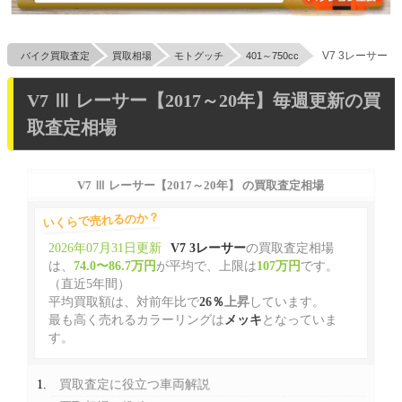
V7 3レーサー
バイク買取査定
買取相場
モトグッチ
401～750cc
V7 Ⅲ レーサー【2017～20年】毎週更新の買
取査定相場
V7 Ⅲ レーサー【2017～20年】 の買取査定相場
いくらで売れるのか？
2026年07月31日更新
V7 3レーサー
の買取査定相場
は、
74.0〜86.7万円
が平均で、上限は
107万円
です。
（直近5年間）
平均買取額は、対前年比で
26％
上昇
しています。
最も高く売れるカラーリングは
メッキ
となっていま
す。
買取査定に役立つ車両解説