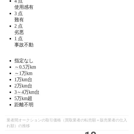
4
点
使用感有
3
点
難有
2
点
劣悪
1
点
事故不動
指定なし
～0.5
万km
～1
万km
1
万km台
2
万km台
3～4
万km台
5
万km超
距離不明
業者間オークションの取引価格（買取業者の転売額＝販売業者の仕入
れ額）の推移