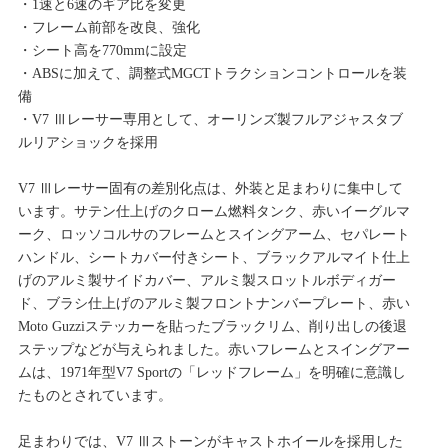
・1速と6速のギア比を変更
・フレーム前部を改良、強化
・シート高を770mmに設定
・ABSに加えて、調整式MGCTトラクションコントロールを装
備
・V7 Ⅲレーサー専用として、オーリンズ製フルアジャスタブ
ルリアショックを採用
V7 Ⅲレーサー固有の差別化点は、外装と足まわりに集中して
います。サテン仕上げのクローム燃料タンク、赤いイーグルマ
ーク、ロッソコルサのフレームとスイングアーム、セパレート
ハンドル、シートカバー付きシート、ブラックアルマイト仕上
げのアルミ製サイドカバー、アルミ製スロットルボディガー
ド、ブラシ仕上げのアルミ製フロントナンバープレート、赤い
Moto Guzziステッカーを貼ったブラックリム、削り出しの後退
ステップなどが与えられました。赤いフレームとスイングアー
ムは、1971年型V7 Sportの「レッドフレーム」を明確に意識し
たものとされています。
足まわりでは、V7 Ⅲストーンがキャストホイールを採用した