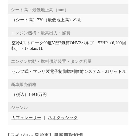
シート高・最低地上高（mm）
（シート高）770（最低地上高）不明
エンジン機構・最高出力・燃費
空冷4ストローク90度V型2気筒OHV2バルブ・52HP（6,200回
転）・17.5km/1L
エンジン始動・燃料供給装置・タンク容量
セルフ式・マレリ製電子制御燃料噴射システム・21リットル
新車販売価格
（税込）139.8万円
ジャンル
カフェレーサー
｜
ネオクラシック
【ライバル・兄弟車】最新買取相場