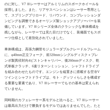
のに対し、V7 Ⅲレーサーはアルミリムのスポークホイールを
採用しました。また、リアサスペンションはレーサー専用とし
て、スプリングプリロード、リバウンド、コンプレッションダ
ンピングを調整できるオーリンズ製ショックアブソーバーを装
備しています。V7 Ⅲシリーズ全体のクラシックな車体構成を
残しながら、レーサーでは見た目だけでなく、装備面でもスポ
ーツ仕様として差別化されていました。
車体構成は、高張力鋼管モジュラーダブルクレードルフレーム
に、φ40mm正立フォーク、前320mmシングルディスク＋ブレ
ンボ製異径対向4ピストンキャリパー、後260mmディスク、乾
式単板クラッチ、6速リターンミッション、シャフトドライブ
を組み合わせたものです。エンジンを縦置きに搭載する空冷V
ツインとシャフトドライブは、モト・グッツィらしさを構成す
る重要な要素であり、V7 Ⅲレーサーでもその基本は変えられ
ていません。
同時期のカフェレーサー系モデルと比べると、V7 Ⅲレーサー
は最高出力だけで勝負するモデルではありませんでした。たと