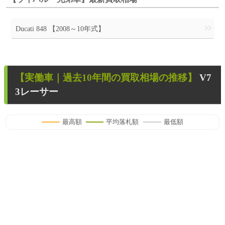
Ducati 848 【2008～10年式】
【
実働車
｜過去
10
年
間の買取相場の推移】
V7
3レーサー
最高額
平均落札額
最低額