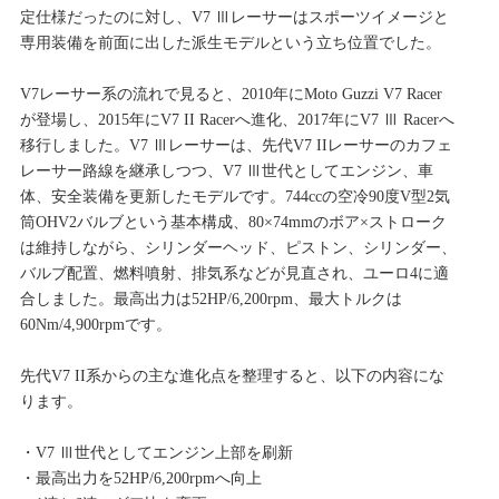
定仕様だったのに対し、V7 Ⅲレーサーはスポーツイメージと
専用装備を前面に出した派生モデルという立ち位置でした。
V7レーサー系の流れで見ると、2010年にMoto Guzzi V7 Racer
が登場し、2015年にV7 II Racerへ進化、2017年にV7 Ⅲ Racerへ
移行しました。V7 Ⅲレーサーは、先代V7 IIレーサーのカフェ
レーサー路線を継承しつつ、V7 Ⅲ世代としてエンジン、車
体、安全装備を更新したモデルです。744ccの空冷90度V型2気
筒OHV2バルブという基本構成、80×74mmのボア×ストローク
は維持しながら、シリンダーヘッド、ピストン、シリンダー、
バルブ配置、燃料噴射、排気系などが見直され、ユーロ4に適
合しました。最高出力は52HP/6,200rpm、最大トルクは
60Nm/4,900rpmです。
先代V7 II系からの主な進化点を整理すると、以下の内容にな
ります。
・V7 Ⅲ世代としてエンジン上部を刷新
・最高出力を52HP/6,200rpmへ向上