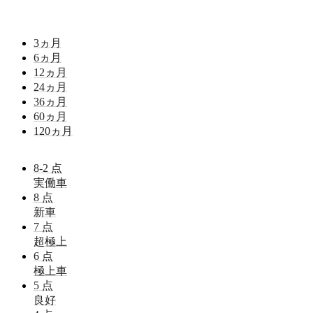
3
ヵ月
6
ヵ月
12
ヵ月
24
ヵ月
36
ヵ月
60
ヵ月
120
ヵ月
8-2
点
実働車
8
点
新車
7
点
超極上
6
点
極上車
5
点
良好