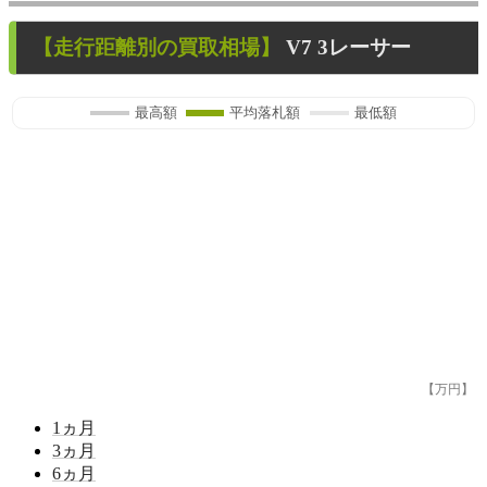
【走行距離別の買取相場】
V7 3レーサー
最高額
平均落札額
最低額
【万円】
1
ヵ月
3
ヵ月
6
ヵ月