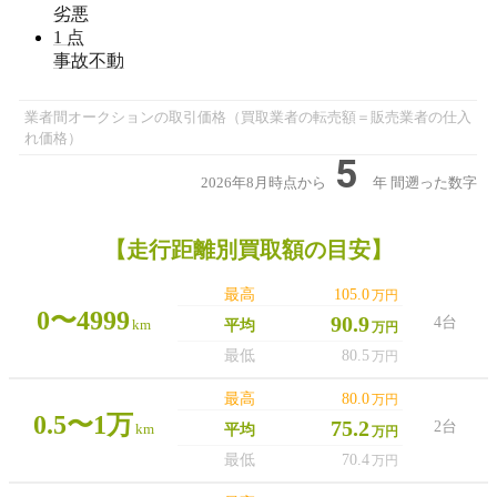
劣悪
1
点
事故不動
業者間オークションの取引価格（買取業者の転売額＝販売業者の仕入
れ価格）
5
2026年8月時点から
年
間遡った数字
【走行距離別買取額の目安】
最高
105.0
万円
0〜4999
90.9
4台
km
平均
万円
最低
80.5
万円
最高
80.0
万円
0.5〜1万
75.2
2台
km
平均
万円
最低
70.4
万円