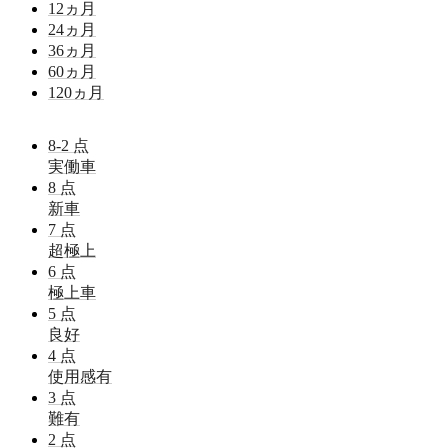
12
ヵ月
24
ヵ月
36
ヵ月
60
ヵ月
120
ヵ月
8-2
点
実働車
8
点
新車
7
点
超極上
6
点
極上車
5
点
良好
4
点
使用感有
3
点
難有
2
点