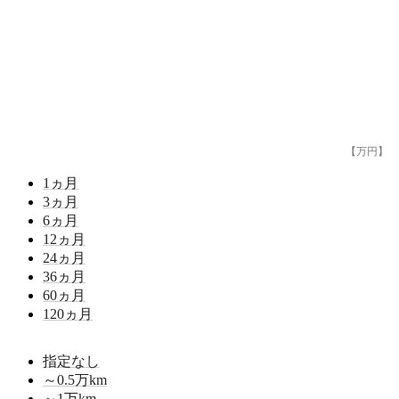
【万円】
1
ヵ月
3
ヵ月
6
ヵ月
12
ヵ月
24
ヵ月
36
ヵ月
60
ヵ月
120
ヵ月
指定なし
～0.5
万km
～1
万km