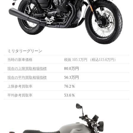
ミリタリーグリーン
当時の新車価格
税抜 105.1万円 （税込115.6万円）
80.0万円
現在の上限買取相場指標
56.3万円
現在の平均買取相場指標
76.2％
上限参考買取率
53.6％
平均参考買取率