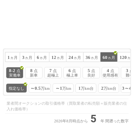
1
3
6
12
24
36
60
120
ヵ月
ヵ月
ヵ月
ヵ月
ヵ月
ヵ月
ヵ月
ヵ
8-2
8
7
6
5
4
3
点
点
点
点
点
点
点
実働車
新車
超極上
極上車
良好
使用感有
難有
～0.5
～1
1
2
3～4
指定なし
万km
万km
万km台
万km台
業者間オークションの取引価格帯（買取業者の転売額＝販売業者の仕
入れ価格帯）
5
2026年8月時点から
年
間遡った数字