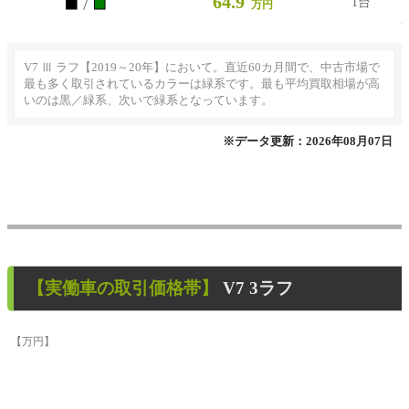
■
■
64.9
/
1台
万円
V7 Ⅲ ラフ【2019～20年】において。直近60カ月間で、中古市場で
最も多く取引されているカラーは緑系です。最も平均買取相場が高
いのは黒／緑系、次いで緑系となっています。
※データ更新：2026年08月07日
【
実働車
の取引価格帯】
V7 3ラフ
【万円】