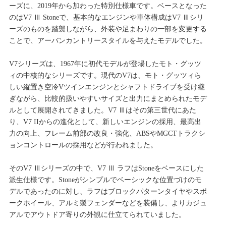
ーズに、2019年から加わった特別仕様車です。ベースとなった
のはV7 Ⅲ Stoneで、基本的なエンジンや車体構成はV7 Ⅲシリ
ーズのものを踏襲しながら、外装や足まわりの一部を変更する
ことで、アーバンカントリースタイルを与えたモデルでした。
V7シリーズは、1967年に初代モデルが登場したモト・グッツ
ィの中核的なシリーズです。現代のV7は、モト・グッツィら
しい縦置き空冷Vツインエンジンとシャフトドライブを受け継
ぎながら、比較的扱いやすいサイズと出力にまとめられたモデ
ルとして展開されてきました。V7 Ⅲはその第三世代にあた
り、V7 IIからの進化として、新しいエンジンの採用、最高出
力の向上、フレーム前部の改良・強化、ABSやMGCTトラクシ
ョンコントロールの採用などが行われました。
そのV7 Ⅲシリーズの中で、V7 Ⅲ ラフはStoneをベースにした
派生仕様です。Stoneがシンプルでベーシックな位置づけのモ
デルであったのに対し、ラフはブロックパターンタイヤやスポ
ークホイール、アルミ製フェンダーなどを装備し、よりカジュ
アルでアウトドア寄りの外観に仕立てられていました。