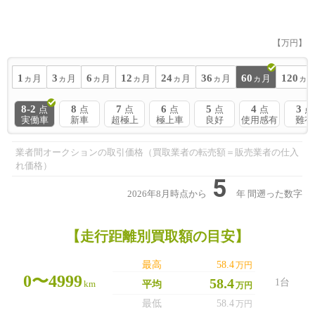
【万円】
1
3
6
12
24
36
60
120
ヵ月
ヵ月
ヵ月
ヵ月
ヵ月
ヵ月
ヵ月
ヵ
8-2
8
7
6
5
4
3
点
点
点
点
点
点
点
実働車
新車
超極上
極上車
良好
使用感有
難有
業者間オークションの取引価格（買取業者の転売額＝販売業者の仕入
れ価格）
5
2026年8月時点から
年
間遡った数字
【走行距離別買取額の目安】
最高
58.4
万円
0〜4999
58.4
1台
km
平均
万円
最低
58.4
万円