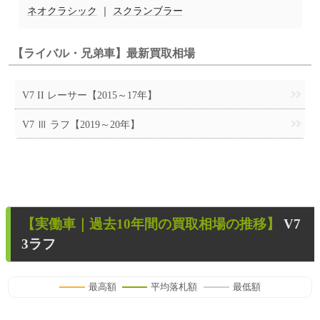
ネオクラシック
｜
スクランブラー
【ライバル・兄弟車】最新買取相場
V7 II レーサー【2015～17年】
V7 Ⅲ ラフ【2019～20年】
【
実働車
｜過去
10
年
間の買取相場の推移】
V7
3ラフ
最高額
平均落札額
最低額