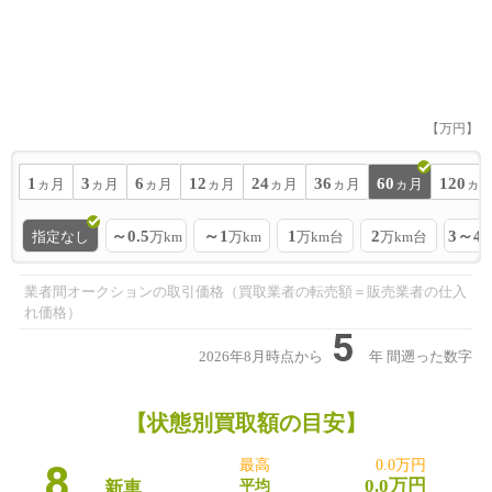
【万円】
1
3
6
12
24
36
60
120
ヵ月
ヵ月
ヵ月
ヵ月
ヵ月
ヵ月
ヵ月
ヵ
～0.5
～1
1
2
3～4
指定なし
万km
万km
万km台
万km台
業者間オークションの取引価格（買取業者の転売額＝販売業者の仕入
れ価格）
5
2026年8月時点から
年
間遡った数字
【状態別買取額の目安】
8
最高
0.0万円
0.0万円
新車
平均