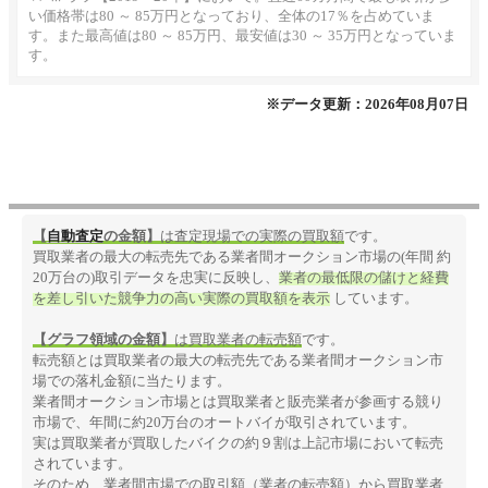
い価格帯は80 ～ 85万円となっており、全体の17％を占めていま
す。また最高値は80 ～ 85万円、最安値は30 ～ 35万円となっていま
す。
※データ更新：2026年08月07日
【
自動査定
の金額】
は査定現場での実際の買取額
です。
買取業者の最大の転売先である業者間オークション市場の(年間 約
20万台の)取引データを忠実に反映し、
業者の最低限の儲けと経費
を差し引いた競争力の高い実際の買取額を表示
しています。
【グラフ領域の金額】
は買取業者の転売額
です。
転売額とは買取業者の最大の転売先である業者間オークション市
場での落札金額に当たります。
業者間オークション市場とは買取業者と販売業者が参画する競り
市場で、年間に約20万台のオートバイが取引されています。
実は買取業者が買取したバイクの約９割は上記市場において転売
されています。
そのため、業者間市場での取引額（業者の転売額）から買取業者