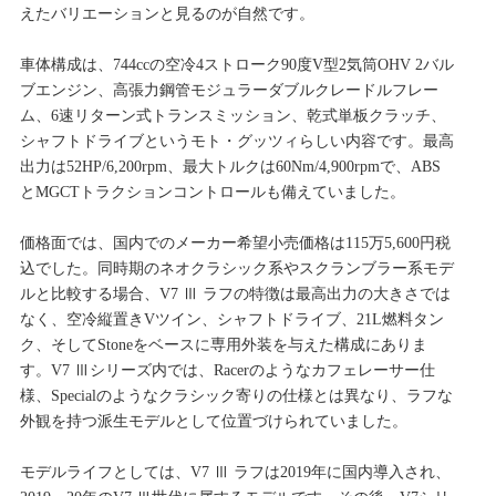
えたバリエーションと見るのが自然です。
車体構成は、744ccの空冷4ストローク90度V型2気筒OHV 2バル
ブエンジン、高張力鋼管モジュラーダブルクレードルフレー
ム、6速リターン式トランスミッション、乾式単板クラッチ、
シャフトドライブというモト・グッツィらしい内容です。最高
出力は52HP/6,200rpm、最大トルクは60Nm/4,900rpmで、ABS
とMGCTトラクションコントロールも備えていました。
価格面では、国内でのメーカー希望小売価格は115万5,600円税
込でした。同時期のネオクラシック系やスクランブラー系モデ
ルと比較する場合、V7 Ⅲ ラフの特徴は最高出力の大きさでは
なく、空冷縦置きVツイン、シャフトドライブ、21L燃料タン
ク、そしてStoneをベースに専用外装を与えた構成にありま
す。V7 Ⅲシリーズ内では、Racerのようなカフェレーサー仕
様、Specialのようなクラシック寄りの仕様とは異なり、ラフな
外観を持つ派生モデルとして位置づけられていました。
モデルライフとしては、V7 Ⅲ ラフは2019年に国内導入され、