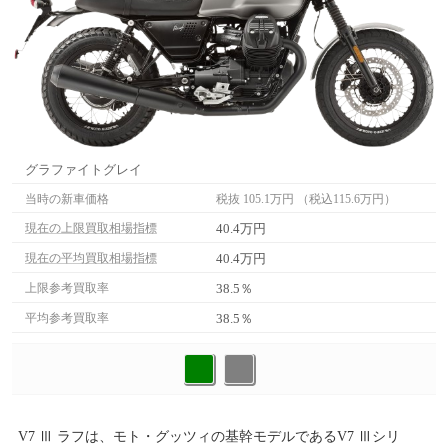
グラファイトグレイ
当時の新車価格
税抜 105.1万円 （税込115.6万円）
40.4万円
現在の上限買取相場指標
40.4万円
現在の平均買取相場指標
38.5％
上限参考買取率
38.5％
平均参考買取率
V7 Ⅲ ラフは、モト・グッツィの基幹モデルであるV7 Ⅲシリ