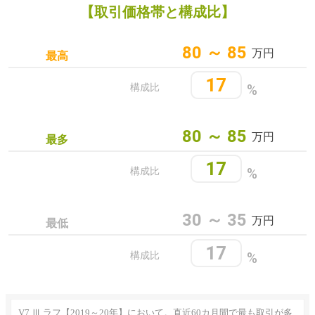
【取引価格帯と構成比】
80 ～ 85
万円
最高
17
%
構成比
80 ～ 85
万円
最多
17
%
構成比
30 ～ 35
万円
最低
17
%
構成比
V7 Ⅲ ラフ【2019～20年】において。直近60カ月間で最も取引が多