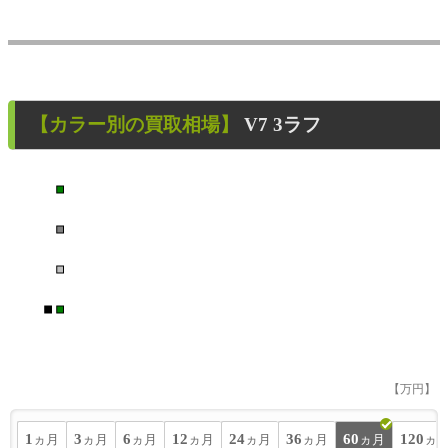
【カラー別の買取相場】
V7 3ラフ
■
■
■
■
■
【万円】
1
3
6
12
24
36
60
120
ヵ月
ヵ月
ヵ月
ヵ月
ヵ月
ヵ月
ヵ月
ヵ