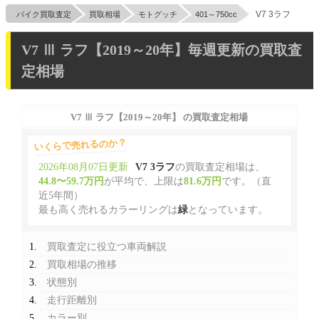
V7 3ラフ
バイク買取査定
買取相場
モトグッチ
401～750cc
V7 Ⅲ ラフ【2019～20年】毎週更新の買取査
定相場
V7 Ⅲ ラフ【2019～20年】 の買取査定相場
いくらで売れるのか？
2026年08月07日更新
V7 3ラフ
の買取査定相場は、
44.8〜59.7万円
が平均で、上限は
81.6万円
です。（直
近5年間）
最も高く売れるカラーリングは
緑
となっています。
買取査定に役立つ車両解説
買取相場の推移
状態別
走行距離別
カラー別