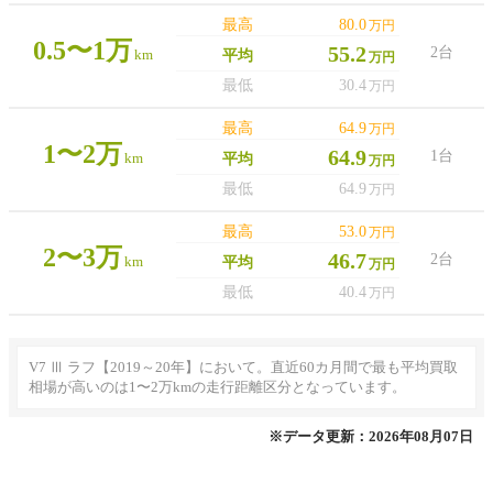
最高
80.0
万円
0.5〜1万
55.2
2台
km
平均
万円
最低
30.4
万円
最高
64.9
万円
1〜2万
64.9
1台
km
平均
万円
最低
64.9
万円
最高
53.0
万円
2〜3万
46.7
2台
km
平均
万円
最低
40.4
万円
V7 Ⅲ ラフ【2019～20年】において。直近60カ月間で最も平均買取
相場が高いのは1〜2万kmの走行距離区分となっています。
※データ更新：2026年08月07日