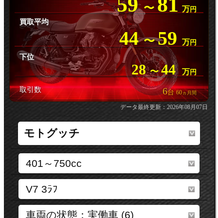
59
81
〜
万
円
買取平均
44
59
〜
万
円
下位
28
44
〜
万
円
取引数
6
台
60
ヵ月間
データ最終更新：2026年08月07日