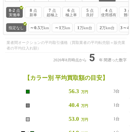
8-2
8
7
6
5
4
3
点
点
点
点
点
点
点
実働車
新車
超極上
極上車
良好
使用感有
難有
～0.5
～1
1
2
3～4
指定なし
万km
万km
万km台
万km台
業者間オークションの平均取引価格（買取業者の平均転売額＝販売業
者の平均仕入れ額）
5
2026年8月時点から
年
間遡った数字
【カラー別 平均買取額の目安】
■
56.3
3台
万円
■
40.4
1台
万円
■
53.0
1台
万円