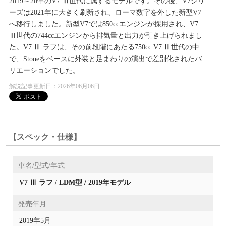
2019～20年のV7 Ⅲ世代に属するモデルです。その後、V7シリ
ーズは2021年に大きく刷新され、ローマ数字を外した新型V7
へ移行しました。新型V7では850ccエンジンが採用され、V7
Ⅲ世代の744ccエンジンから排気量と出力が引き上げられまし
た。V7 Ⅲ ラフは、その前段階にあたる750cc V7 Ⅲ世代の中
で、Stoneをベースに外装と足まわりの演出で差別化されたバ
リエーションでした。
解説記事更新日：2026年06月06日
【スペック・仕様】
車名/型式/年式
V7 Ⅲ ラフ / LDM型 / 2019年モデル
発売年月
2019年5月