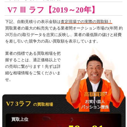
V7 Ⅲ ラフ【2019～20年】
下記、自動見積りの
表示金額は
査定現場での実際の買取額！
買取業者の最大の転売先である業者間オークション市場の(年間 約
20万台の)取引データを忠実に反映し、業者の最低限の儲けと経費
を差し引いた競争力の高い買取額を表示しています。
業者の指標である買取相場を把
握することは、適正価格以上で
の売却に繋がります！先ずは詳
細な相場情報をご覧くださいま
せ。
V7 3ラフ
の買取相場
買取上位