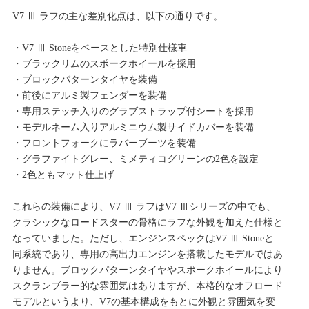
V7 Ⅲ ラフの主な差別化点は、以下の通りです。
・V7 Ⅲ Stoneをベースとした特別仕様車
・ブラックリムのスポークホイールを採用
・ブロックパターンタイヤを装備
・前後にアルミ製フェンダーを装備
・専用ステッチ入りのグラブストラップ付シートを採用
・モデルネーム入りアルミニウム製サイドカバーを装備
・フロントフォークにラバーブーツを装備
・グラファイトグレー、ミメティコグリーンの2色を設定
・2色ともマット仕上げ
これらの装備により、V7 Ⅲ ラフはV7 Ⅲシリーズの中でも、
クラシックなロードスターの骨格にラフな外観を加えた仕様と
なっていました。ただし、エンジンスペックはV7 Ⅲ Stoneと
同系統であり、専用の高出力エンジンを搭載したモデルではあ
りません。ブロックパターンタイヤやスポークホイールにより
スクランブラー的な雰囲気はありますが、本格的なオフロード
モデルというより、V7の基本構成をもとに外観と雰囲気を変