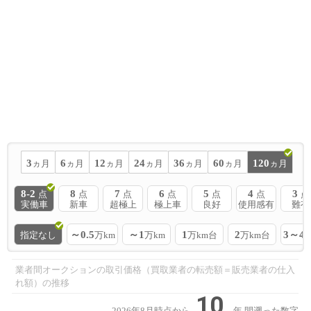
3
6
12
24
36
60
120
ヵ月
ヵ月
ヵ月
ヵ月
ヵ月
ヵ月
ヵ月
8-2
8
7
6
5
4
3
点
点
点
点
点
点
点
実働車
新車
超極上
極上車
良好
使用感有
難有
～0.5
～1
1
2
3～4
指定なし
万km
万km
万km台
万km台
業者間オークションの取引価格（買取業者の転売額＝販売業者の仕入
れ額）の推移
10
2026年8月時点から
年
間遡った数字