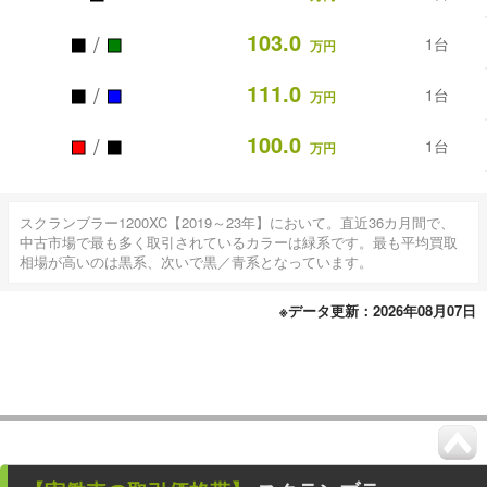
■
■
103.0
/
1台
万円
■
■
111.0
/
1台
万円
■
■
100.0
/
1台
万円
スクランブラー1200XC【2019～23年】において。直近36カ月間で、
中古市場で最も多く取引されているカラーは緑系です。最も平均買取
相場が高いのは黒系、次いで黒／青系となっています。
※データ更新：2026年08月07日