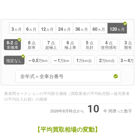
3
6
12
24
36
60
120
ヵ月
ヵ月
ヵ月
ヵ月
ヵ月
ヵ月
ヵ月
8-2
8
7
6
5
4
3
点
点
点
点
点
点
点
実働車
新車
超極上
極上車
良好
使用感有
難有
～0.5
～1
1
2
3～4
指定なし
万km
万km
万km台
万km台
万
業者間オークションの平均取引価格（買取業者の平均転売額＝販売業者
の平均仕入れ額）の推移
10
2026年8月時点から
年
間遡った数字
【平均買取相場の変動】