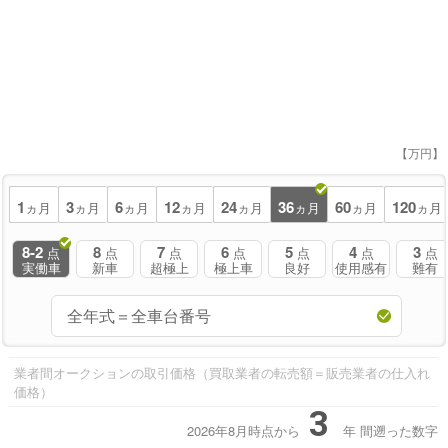
【万円】
1
3
6
12
24
36
60
120
ヵ月
ヵ月
ヵ月
ヵ月
ヵ月
ヵ月
ヵ月
ヵ月
8-2
8
7
6
5
4
3
点
点
点
点
点
点
点
実働車
新車
超極上
極上車
良好
使用感有
難有
業者間オークションの取引価格（買取業者の転売額＝販売業者の仕入れ
価格）
3
2026年8月時点から
年
間遡った数字