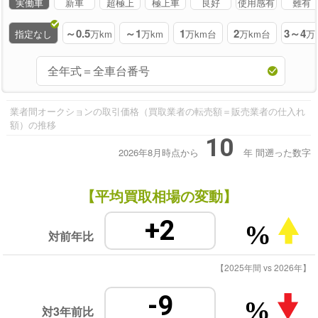
実働車
新車
超極上
極上車
良好
使用感有
難有
～0.5
～1
1
2
3～4
指定なし
万km
万km
万km台
万km台
万
業者間オークションの取引価格（買取業者の転売額＝販売業者の仕入れ
額）の推移
10
2026年8月時点から
年
間遡った数字
【平均買取相場の変動】
+2
%
対前年比
【2025年間 vs 2026年】
-9
%
対3年前比