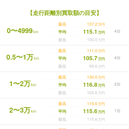
【走行距離別買取額の目安】
最高
137.2
万円
0〜4999
115.1
4台
km
平均
万円
最低
100.0
万円
最高
111.0
万円
0.5〜1万
105.7
4台
km
平均
万円
最低
99.6
万円
最高
130.0
万円
1〜2万
116.8
2台
km
平均
万円
最低
103.6
万円
最高
115.6
万円
2〜3万
115.6
1台
km
平均
万円
最低
115.6
万円