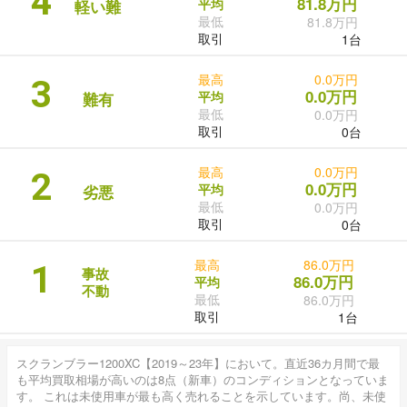
4
81.8万円
平均
軽い難
最低
81.8万円
取引
1台
最高
0.0万円
3
0.0万円
平均
難有
最低
0.0万円
取引
0台
最高
0.0万円
2
0.0万円
平均
劣悪
最低
0.0万円
取引
0台
最高
86.0万円
1
事故
86.0万円
平均
不動
最低
86.0万円
取引
1台
スクランブラー1200XC【2019～23年】において。直近36カ月間で最
も平均買取相場が高いのは8点（新車）のコンディションとなっていま
す。 これは未使用車が最も高く売れることを示しています。尚、未使