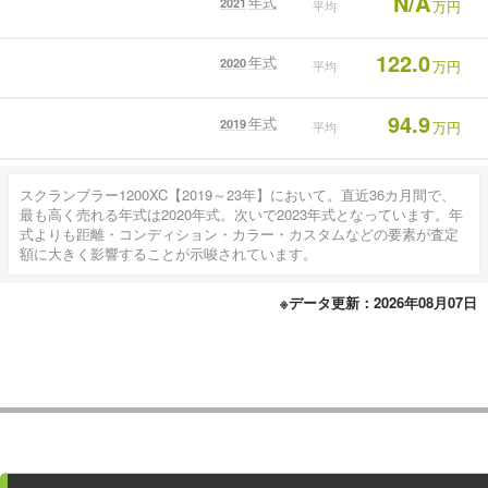
N/A
年式
2021
万円
平均
122.0
年式
2020
万円
平均
94.9
年式
2019
万円
平均
スクランブラー1200XC【2019～23年】において。直近36カ月間で、
最も高く売れる年式は2020年式。次いで2023年式となっています。年
式よりも距離・コンディション・カラー・カスタムなどの要素が査定
額に大きく影響することが示唆されています。
※データ更新：2026年08月07日