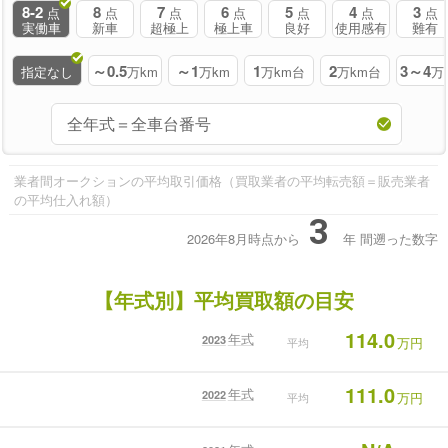
8-2
8
7
6
5
4
3
点
点
点
点
点
点
点
実働車
新車
超極上
極上車
良好
使用感有
難有
～0.5
～1
1
2
3～4
指定なし
万km
万km
万km台
万km台
万
業者間オークションの平均取引価格（買取業者の平均転売額＝販売業者
の平均仕入れ額）
3
2026年8月時点から
年
間遡った数字
【年式別】平均買取額の目安
114.0
年式
2023
万円
平均
111.0
年式
2022
万円
平均