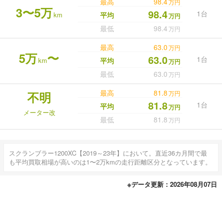
最高
98.4
万円
3〜5万
98.4
1台
km
平均
万円
最低
98.4
万円
最高
63.0
万円
5万
〜
63.0
1台
km
平均
万円
最低
63.0
万円
最高
81.8
不明
万円
81.8
1台
平均
万円
メーター改
最低
81.8
万円
スクランブラー1200XC【2019～23年】において。直近36カ月間で最
も平均買取相場が高いのは1〜2万kmの走行距離区分となっています。
※データ更新：2026年08月07日