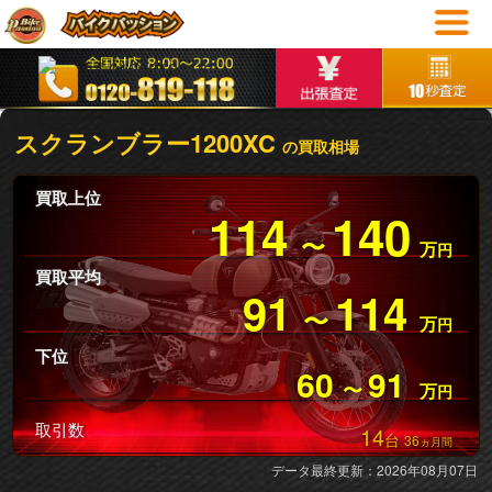
スクランブラー1200XC
の買取相場
買取上位
114
140
〜
万
円
買取平均
91
114
〜
万
円
下位
60
91
〜
万
円
取引数
14
台
36
ヵ月間
データ最終更新：2026年08月07日