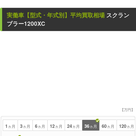
実働車
【型式・年式別】平均買取相場
スクラン
ブラー1200XC
【万円】
1
3
6
12
24
36
60
120
ヵ月
ヵ月
ヵ月
ヵ月
ヵ月
ヵ月
ヵ月
ヵ月