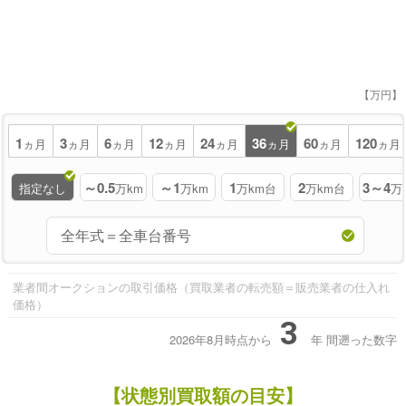
【万円】
1
3
6
12
24
36
60
120
ヵ月
ヵ月
ヵ月
ヵ月
ヵ月
ヵ月
ヵ月
ヵ月
～0.5
～1
1
2
3～4
指定なし
万km
万km
万km台
万km台
万
業者間オークションの取引価格（買取業者の転売額＝販売業者の仕入れ
価格）
3
2026年8月時点から
年
間遡った数字
【状態別買取額の目安】