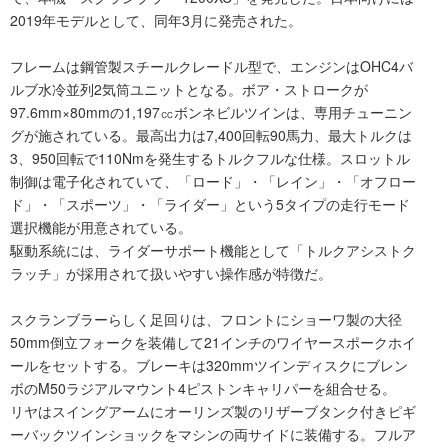
2019年モデルとして、同年3月に発売された。
フレームは鋼管製スチールクレードル型で、エンジンはOHC4バ
ルブ水冷並列2気筒ユニットとなる。ボア・ストロークが
97.6mm×80mmの1,197㏄ボンネビルツインは、専用チューニン
グが施されている。最高出力は7,400回転90馬力、最大トルクは
3、950回転で110Nmを発生するトルクフルな仕様。スロットル
制御は電子化されていて、「ロード」・「レイン」・「オフロー
ド」・「スポーツ」・「ライダー」という5タイプの走行モード
選択機能が用意されている。
駆動系統には、ライダーサポート機能として「トルクアシストク
ラッチ」が採用されて扱いやすい操作感が特徴だ。
スクランブラーらしく足回りは、フロントにショーワ製の大径
50mm倒立フォークを装備して21インチのワイヤースポークホイ
ールをセットする。ブレーキは320mmツインディスクにブレン
ボのM50ラジアルマウント4ピストンキャリパーを組合せる。
リヤはスイングアームにオーリンズ製のリザーブタンク付きピギ
ーバックツインショックをマシンの両サイドに装備する。フルア