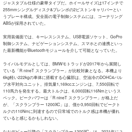
ジャスタブル仕様の豪華タイプだ。ホイールサイズは17インチで
255mmシングルディスク&ブレンボの2ピストンキャリパーとい
うブレーキ構成。安全面の電子制御システムには、コーナリング
ABSが採用されていた。
実用装備面では、キーレスシステム、USB電源ソケット、GoPro
制御システム、ナビゲーションシステム、スマホとの連携といっ
た最新機能がBluetoothモジュールを介して可能となっていた。
ライバルモデルとしては、BMWモトラッドが2017年から展開し
ている「R nineT スクランブラー」が比較対象となる。本機より
6kg軽い222kgの車体に搭載する心臓部は、空油冷のDOHC4バル
ブ水平対向ユニット。排気量1,169ccエンジンは、7,550回転で
110馬力を発生する。最大トルクは、6,000回転116Nmというス
ペック。ピークパワーは「R nineT スクランブラー」が格上だ
が、「スクランブラー 1200XC」は、僅か3,950回転でピークト
ルクの110Nmに到達するので日常域でのトルク感は本機が優れ
ていると感じるかもしれない。
なおデビュー以降の「スクランブラー 1200XC」は、2021年にユ