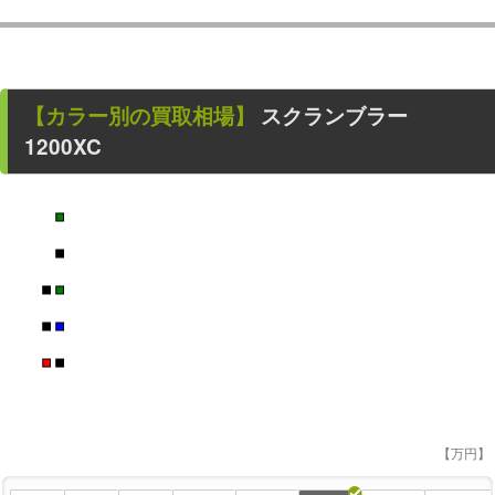
【カラー別の買取相場】
スクランブラー
1200XC
■
■
■
■
■
■
■
■
【万円】