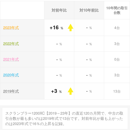
10年間の取引
対前年比
対10年前比
台数
+16
-
2023年式
％
4台
％
-
-
2022年式
3台
％
％
-
-
2021年式
0台
％
％
-
-
2020年式
3台
％
％
+3
-
2019年式
％
13台
％
スクランブラー1200XC【2019～23年】の直近120カ月間で、中古の取
引台数が最も多いのは2019年式で13台です。対前年比が最も上がった
のは2023年式で16％の上昇を記録。