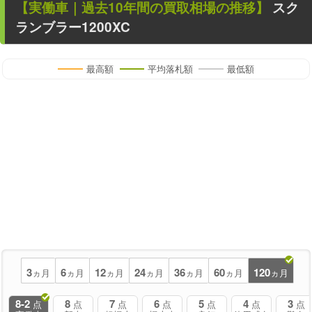
【
実働車
｜過去
10
年
間の買取相場の推移】
スク
ランブラー1200XC
最高額
平均落札額
最低額
3
6
12
24
36
60
120
ヵ月
ヵ月
ヵ月
ヵ月
ヵ月
ヵ月
ヵ月
8-2
8
7
6
5
4
3
点
点
点
点
点
点
点