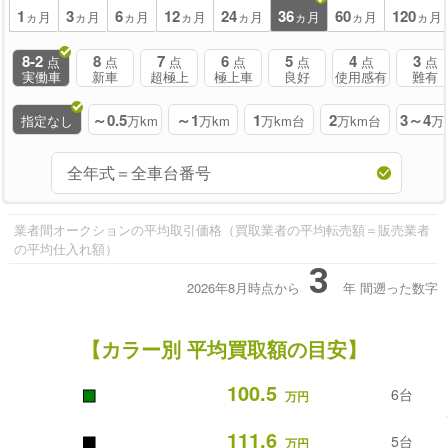
1
3
6
12
24
36
60
120
ヵ月
ヵ月
ヵ月
ヵ月
ヵ月
ヵ月
ヵ月
ヵ月
8-2
8
7
6
5
4
3
点
点
点
点
点
点
点
実働車
新車
超極上
極上車
良好
使用感有
難有
～0.5
～1
1
2
3～4
指定なし
万km
万km
万km台
万km台
万
業者間オークションの平均取引価格（買取業者の平均転売額＝販売業者
の平均仕入れ額）
3
2026年8月時点から
年
間遡った数字
【カラー別 平均買取額の目安】
■
100.5
6台
万円
■
111.6
5台
万円