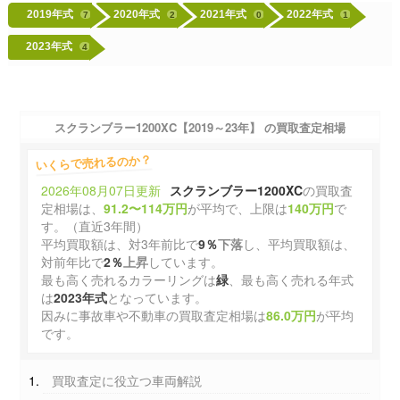
2019年式
2020年式
2021年式
2022年式
7
2
0
1
2023年式
4
スクランブラー1200XC【2019～23年】 の買取査定相場
いくらで売れるのか？
2026年08月07日更新
スクランブラー1200XC
の買取査
定相場は、
91.2〜114万円
が平均で、上限は
140万円
で
す。（直近3年間）
平均買取額は、対3年前比で
9％
下落
し、平均買取額は、
対前年比で
2％
上昇
しています。
最も高く売れるカラーリングは
緑
、最も高く売れる年式
は
2023年式
となっています。
因みに事故車や不動車の買取査定相場は
86.0万円
が平均
です。
買取査定に役立つ車両解説