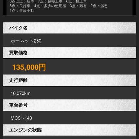
8点以上：新車 7点：超極上車 6点：極上車
5点：良好車 4点：多少の使用感 3点：難有 2点：劣悪
1点：事故不動
バイク名
ホーネット250
買取価格
135,000円
走行距離
10,070km
車台番号
MC31-140
エンジンの状態