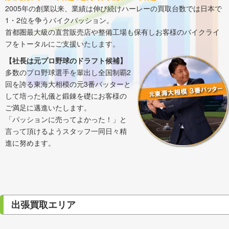
2005年の創業以来、業績は伸び続けハーレーの買取台数では日本で
1・2位を争うバイクパッション。
首都圏最大級の直営販売店や整備工場も保有しお客様のバイクライ
フをトータルにご支援いたします。
【社長は元プロ野球のドラフト候補】
多数のプロ野球選手を輩出し全国制覇2
回を誇る東海大相模の元3番バッターと
して培った礼儀と鍛錬を礎にお客様の
ご満足に邁進いたします。
「パッションに売ってよかった！」と
言って頂けるようスタッフ一同日々精
進に努めます。
出張買取エリア