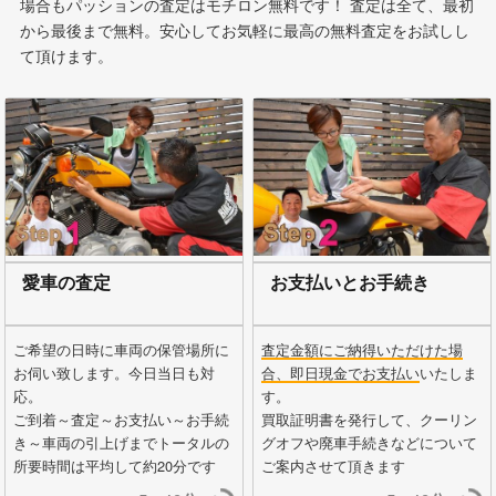
場合もパッションの査定はモチロン無料です！ 査定は全て、最初
から最後まで無料。安心してお気軽に最高の無料査定をお試しし
て頂けます。
愛車の査定
お支払いとお手続き
ご希望の日時に車両の保管場所に
査定金額にご納得いただけた場
お伺い致します。今日当日も対
合、即日現金でお支払い
いたしま
応。
す。
ご到着～査定～お支払い～お手続
買取証明書を発行して、クーリン
き～車両の引上げまでトータルの
グオフや廃車手続きなどについて
所要時間は平均して約20分です
ご案内させて頂きます