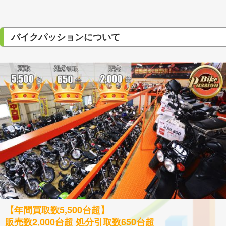
バイクパッションについて
【年間買取数5,500台超】
販売数2,000台超 処分引取数650台超