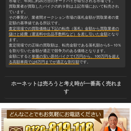
市場で、年間に約20万台のオートバイが取引される市場です。
買取業者が買取したバイクの約９割は上記市場において転売され
ています。
その事実が、業者間オークション市場の落札金額が買取業者の査
定額の基準値である所以です。
査定現場での買取価格は下記の転売（落札）金額から買取業者の
儲けと経費（運送料や出品手数料など）を差し引いた金額
となり
ます。
査定現場での正味の買取額は、転売金額である落札額から5～10％
を割り引いた金額が適正で競争力のある価格となります。
金額にすると
単価の安い原付バイクで1万円から、100万円を超え
る高額車両では6万円までが適正な割引額
です。
ホーネットは売ろうと考え時が一番高く売れま
す