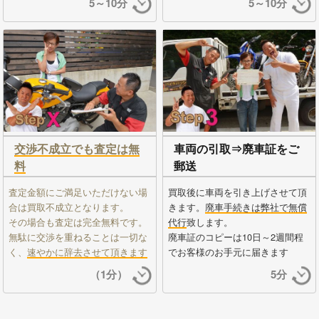
5～10分
5～10分
交渉不成立でも査定は無
車両の引取⇒廃車証をご
料
郵送
査定金額にご満足いただけない場
買取後に車両を引き上げさせて頂
合は買取不成立となります。
きます。
廃車手続きは弊社で無償
その場合も査定は完全無料です。
代行
致します。
無駄に交渉を重ねることは一切な
廃車証のコピーは10日～2週間程
く、
速やかに辞去させて頂きます
でお客様のお手元に届きます
（1分）
5分