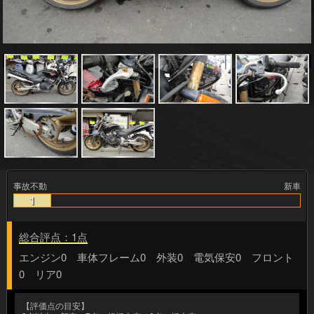
事故不動
新車
1
総合評点：1点
エンジン0 車体フレーム0 外装0 電気保安0 フロント
0 リア0
【評価点の目安】