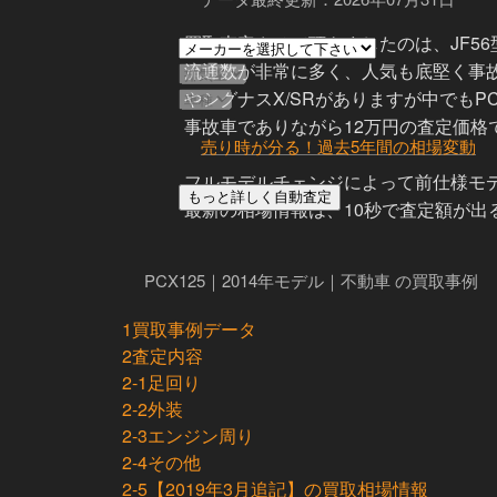
買取査定させて頂きましたのは、JF56
流通数が非常に多く、人気も底堅く事故
やシグナスX/SRがありますが中でもP
事故車でありながら12万円の査定価格
売り時が分る！過去5年間の相場変動
フルモデルチェンジによって前仕様モデ
最新の相場情報は、10秒で査定額が出
PCX125｜2014年モデル｜不動車 の買取事例
1
買取事例データ
2
査定内容
2-1
足回り
2-2
外装
2-3
エンジン周り
2-4
その他
2-5
【2019年3月追記】の買取相場情報