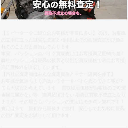
【リピーターやご紹介のお客様が非常に多い】
のは、お客様
の立場に立った誠実な査定と相場以上での高額査定が評価さ
れてのことだと自負しております。
事実、パッションのバイク買取査定はお客様満足度95％超！
弊社パッションは最高の接客と特別な買取価格で常にお客様
満足度No1を追求しています。
【当社の査定員はみんな査定資格とマナー講習を修了】
お客様が気持ちよく満足してオートバイを売るできる事がと
ても大切だと考えています。 買取提示価格がお客様のご希望
金額に届かない等、御満足頂けない 場合は買取不成立となり
ますが、その場合もパッションの査定はモチロン無料です！
査定は全て、最初から最後まで無料。安心してお気軽に最高
の無料査定をお試しして頂けます。