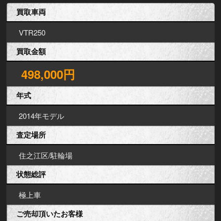
買取車両
VTR250
買取金額
498,000円
年式
2014年モデル
査定場所
住之江区/駐輪場
状態総評
極上車
ご売却頂いたお客様