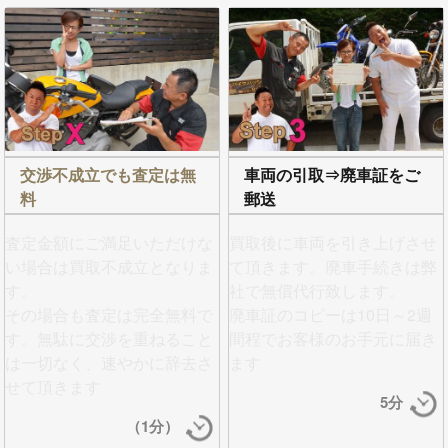
交渉不成立でも査定は無
車両の引取⇒廃車証をご
料
郵送
査定金額にご満足いただけな
買取後に車両を引き上げさせ
い場合は買取不成立となりま
て頂きます。
廃車手続きは弊
す。
社で無償代行
致します。
その場合も査定は完全無料で
廃車証のコピーは10日～2週
す。無駄に交渉を重ねること
間程でお客様のお手元に届き
は一切なく、
速やかに辞去さ
ます
せて頂きます
5分
（1分）