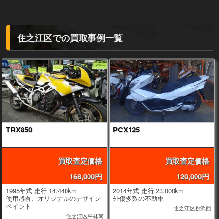
住之江区での買取事例一覧
TRX850
PCX125
買取査定価格
買取査定価格
168,000円
120,000円
1995年式 走行 14,440km
2014年式 走行 23,000km
使用感有、オリジナルのデザイン
外傷多数の不動車
ペイント
住之江区粉浜西
住之江区平林南