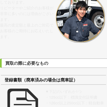
しております。
リピーターやご紹介のお客様が
非常に多いのには理由がござい
ます。
最高の査定額と最上のご対応で
お客様のご期待にお応えいたし
ます。
買取の際に必要なもの
登録書類（廃車済みの場合は廃車証）
▼下記のいずれか1つ
・125cc以下：標識交付証明書
・126cc以上250cc以下：軽自動車