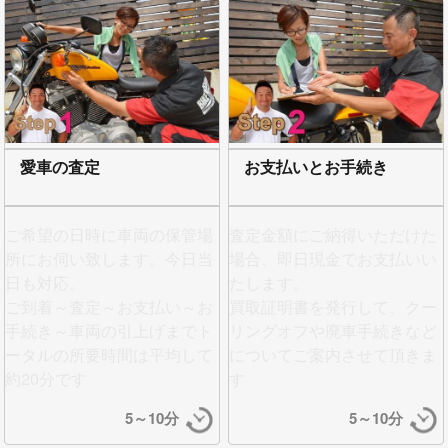
愛車の査定
お支払いとお手続き
ご希望の日時に車両の保管場
査定金額にご納得いただけた
所にお伺い致します。今日当
場合、即日現金でお支払い
い
日も対応。
たします。
ご到着～査定～お支払い～お
買取証明書を発行して、クー
手続き～車両の引上げまでト
リングオフや廃車手続きなど
ータルの所要時間は平均して
についてご案内させて頂きま
約20分です
す
5～10分
5～10分