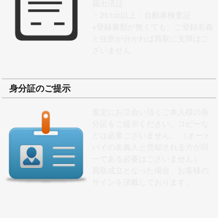
届出済証
・251cc以上：自動車検査証
※
登録書類が無くても、ご登録名義
と住所が分かれば買取に支障はご
ざいません
身分証のご提示
査定にお立会い頂くご本人様の身
分証をご提示ください。コピーな
どは必要ございません。 （オート
バイの名義人と売却される方が同
一である必要はございません）
買取成立となった場合、お客様の
サインを頂戴しております。