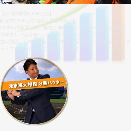
【年間買取数5,500台超】
販売数2,000台超 処分引取数650台超
2005年の創業以来、業績は伸び続けハーレーの買取台数では
日本で1・2位を争うバイクパッション。
首都圏最大級の直営販売店や整備工場も保有しお客様のバイク
ライフをトータルにご支援いたします。