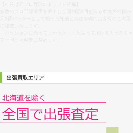
【社長は元プロ野球のドラフト候補】
多数のプロ野球選手を輩出し全国制覇2回を誇る東海大相模の
元3番バッターとして培った礼儀と鍛錬を礎にお客様のご満足
に邁進いたします。
「パッションに売ってよかった！」と言って頂けるようスタッ
フ一同日々精進に努めます。
出張買取エリア