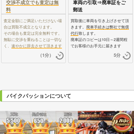
交渉不成立でも査定は無
車両の引取⇒廃車証をご
料
郵送
査定金額にご満足いただけない場
買取後に車両を引き上げさせて頂
合は買取不成立となります。
きます。
廃車手続きは弊社で無償
その場合も査定は完全無料です。
代行
致します。
無駄に交渉を重ねることは一切な
廃車証のコピーは10日～2週間程
く、
速やかに辞去させて頂きます
でお客様のお手元に届きます
（1分）
5分
バイクパッションについて