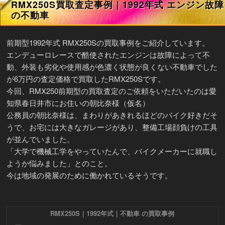
RMX250S買取査定事例｜1992年式 エンジン故障
の不動車
前期型1992年式 RMX250Sの買取事例をご紹介しています。
エンデューロレースで酷使されたエンジンは故障によって不
動、外装も劣化や使用感が色濃く状態が良くない不動車でした
が6万円の査定価格で買取したRMX250Sです。
今回、RMX250前期型の買取査定のご依頼をいただいたのは愛
知県春日井市にお住いの朝比奈様（仮名）
公務員の朝比奈様は、まわりがあきれるほどのバイク好きだそ
うで、お宅には大きなガレージがあり、整備工場顔負けの工具
が並んでいました。
「大学で機械工学をやっていたんで、バイクメーカーに就職し
ようか悩みました」とのこと。
今は地域の発展のために働かれているそうです。
RMX250S｜1992年式｜不動車 の買取事例