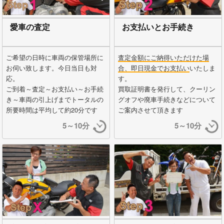
愛車の査定
お支払いとお手続き
ご希望の日時に車両の保管場所に
査定金額にご納得いただけた場
お伺い致します。今日当日も対
合、即日現金でお支払い
いたしま
応。
す。
ご到着～査定～お支払い～お手続
買取証明書を発行して、クーリン
き～車両の引上げまでトータルの
グオフや廃車手続きなどについて
所要時間は平均して約20分です
ご案内させて頂きます
5～10分
5～10分