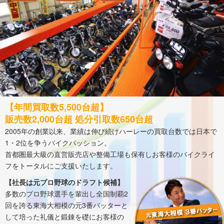
【年間買取数5,500台超】
販売数2,000台超 処分引取数650台超
2005年の創業以来、業績は伸び続けハーレーの買取台数では日本で
1・2位を争うバイクパッション。
首都圏最大級の直営販売店や整備工場も保有しお客様のバイクライ
フをトータルにご支援いたします。
【社長は元プロ野球のドラフト候補】
多数のプロ野球選手を輩出し全国制覇2
回を誇る東海大相模の元3番バッターと
して培った礼儀と鍛錬を礎にお客様の