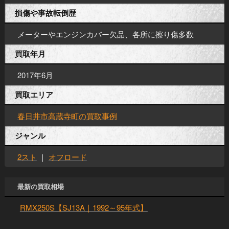
損傷や事故転倒歴
メーターやエンジンカバー欠品、各所に擦り傷多数
買取年月
2017年6月
買取エリア
春日井市高蔵寺町の買取事例
ジャンル
2スト
｜
オフロード
最新の買取相場
RMX250S【SJ13A｜1992～95年式】