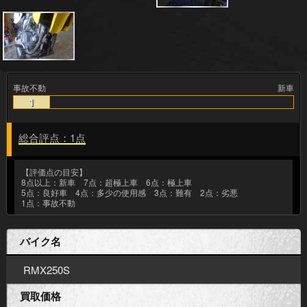
事故不動
新車
1
総合評点：1点
【評価点の目安】
8点以上：新車 7点：超極上車 6点：極上車
5点：良好車 4点：多少の使用感 3点：難有 2点：劣悪
1点：事故不動
バイク名
RMX250S
買取価格