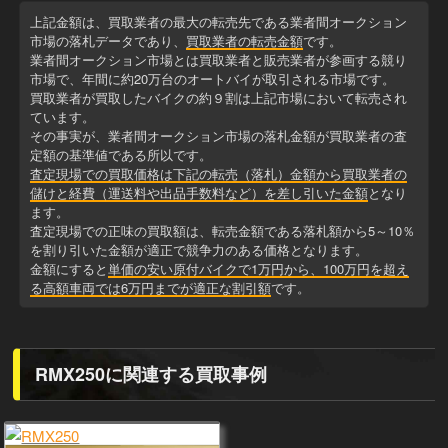
上記金額は、買取業者の最大の転売先である業者間オークション
市場の落札データであり、
買取業者の転売金額
です。
業者間オークション市場とは買取業者と販売業者が参画する競り
市場で、年間に約20万台のオートバイが取引される市場です。
買取業者が買取したバイクの約９割は上記市場において転売され
ています。
その事実が、業者間オークション市場の落札金額が買取業者の査
定額の基準値である所以です。
査定現場での買取価格は下記の転売（落札）金額から買取業者の
儲けと経費（運送料や出品手数料など）を差し引いた金額
となり
ます。
査定現場での正味の買取額は、転売金額である落札額から5～10％
を割り引いた金額が適正で競争力のある価格となります。
金額にすると
単価の安い原付バイクで1万円から、100万円を超え
る高額車両では6万円までが適正な割引額
です。
RMX250に関連する買取事例