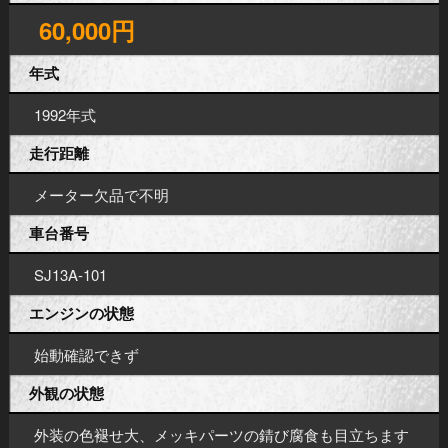
60,000円
年式
1992年式
走行距離
メーター欠品で不明
車台番号
SJ13A-101
エンジンの状態
始動確認できず
外観の状態
外装の色褪せ大、メッキパーツの錆び腐食も目立ちます