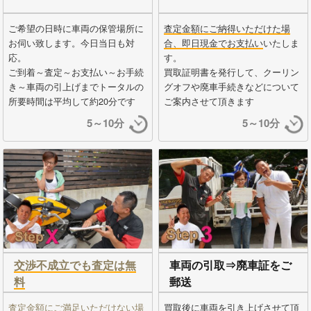
ご希望の日時に車両の保管場所に
査定金額にご納得いただけた場
お伺い致します。今日当日も対
合、即日現金でお支払い
いたしま
応。
す。
ご到着～査定～お支払い～お手続
買取証明書を発行して、クーリン
き～車両の引上げまでトータルの
グオフや廃車手続きなどについて
所要時間は平均して約20分です
ご案内させて頂きます
5～10分
5～10分
交渉不成立でも査定は無
車両の引取⇒廃車証をご
料
郵送
査定金額にご満足いただけない場
買取後に車両を引き上げさせて頂