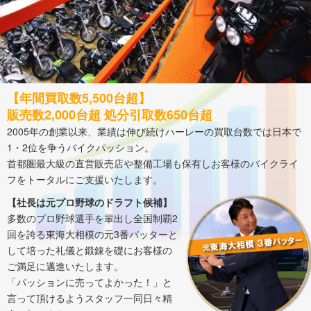
【年間買取数5,500台超】
販売数2,000台超 処分引取数650台超
2005年の創業以来、業績は伸び続けハーレーの買取台数では日本で
1・2位を争うバイクパッション。
首都圏最大級の直営販売店や整備工場も保有しお客様のバイクライ
フをトータルにご支援いたします。
【社長は元プロ野球のドラフト候補】
多数のプロ野球選手を輩出し全国制覇2
回を誇る東海大相模の元3番バッターと
して培った礼儀と鍛錬を礎にお客様の
ご満足に邁進いたします。
「パッションに売ってよかった！」と
言って頂けるようスタッフ一同日々精