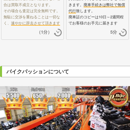
合は買取不成立となります。
きます。
廃車手続きは弊社で無償
その場合も査定は完全無料です。
代行
致します。
無駄に交渉を重ねることは一切な
廃車証のコピーは10日～2週間程
く、
速やかに辞去させて頂きます
でお客様のお手元に届きます
（1分）
5分
バイクパッションについて