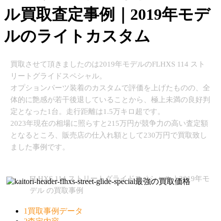
ル買取査定事例｜2019年モデ
ルのライトカスタム
買取させて頂きましたのは2019年モデルのFLHXS 114 スト
リートグライドスペシャル。
オプションパーツ装着のカスタムで評価を上げたものの、全
体的に艶感が若干後退していることから、極上未満の良好判
定となった1台。走行距離は1.5万キロ超です。
2023年現在の相場に照らすと215万円が競争力の高い査定額
となるところ、販売店の仕入れ額として230万円で買取致し
ました事例です。
FLHXS 114 ストリートグライドスペシャル｜2019年モ
デル の買取事例
1
買取事例データ