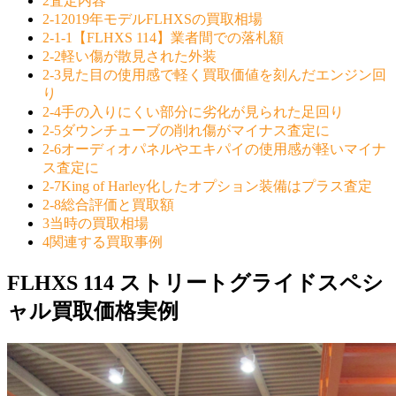
2
査定内容
2-1
2019年モデルFLHXSの買取相場
2-1-1
【FLHXS 114】業者間での落札額
2-2
軽い傷が散見された外装
2-3
見た目の使用感で軽く買取価値を刻んだエンジン回
り
2-4
手の入りにくい部分に劣化が見られた足回り
2-5
ダウンチューブの削れ傷がマイナス査定に
2-6
オーディオパネルやエキパイの使用感が軽いマイナ
ス査定に
2-7
King of Harley化したオプション装備はプラス査定
2-8
総合評価と買取額
3
当時の買取相場
4
関連する買取事例
FLHXS 114 ストリートグライドスペシ
ャル買取価格実例