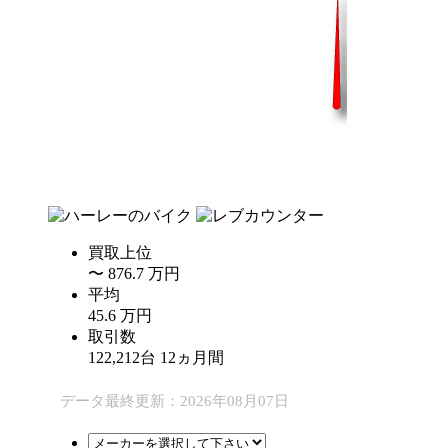
買取上位
〜
876.7
万
円
平均
45.6
万
円
取引数
122,212
台
12
ヵ月間
データ最終更新：2026年08月07日