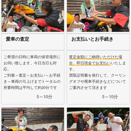
愛車の査定
お支払いとお手続き
ご希望の日時に車両の保管場所に
査定金額にご納得いただけた場
お伺い致します。今日当日も対
合、即日現金でお支払い
いたしま
応。
す。
ご到着～査定～お支払い～お手続
買取証明書を発行して、クーリン
き～車両の引上げまでトータルの
グオフや廃車手続きなどについて
所要時間は平均して約20分です
ご案内させて頂きます
5～10分
5～10分