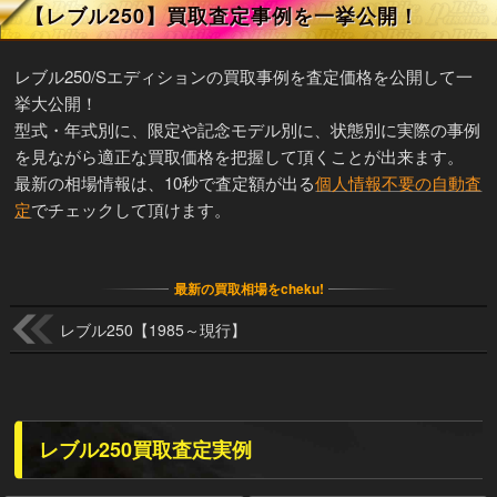
【レブル250】買取査定事例を一挙公開！
レブル250/Sエディションの買取事例を査定価格を公開して一
挙大公開！
型式・年式別に、限定や記念モデル別に、状態別に実際の事例
を見ながら適正な買取価格を把握して頂くことが出来ます。
最新の相場情報は、10秒で査定額が出る
個人情報不要の自動査
定
でチェックして頂けます。
最新の買取相場をcheku!
レブル250【1985～現行】
レブル250買取査定実例