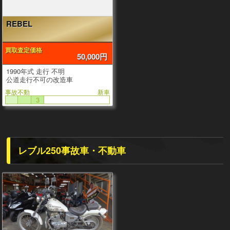
REBEL
買取査定価格
50,000円
1990年式 走行 不明
公道走行不可の改造車
事故不動
新車
3
レブル250事故車・不動車