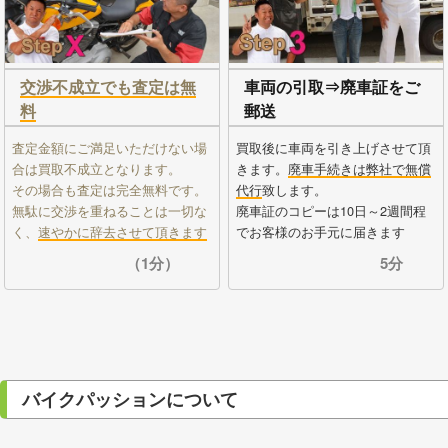
交渉不成立でも査定は無
車両の引取⇒廃車証をご
料
郵送
査定金額にご満足いただけない場
買取後に車両を引き上げさせて頂
合は買取不成立となります。
きます。
廃車手続きは弊社で無償
その場合も査定は完全無料です。
代行
致します。
無駄に交渉を重ねることは一切な
廃車証のコピーは10日～2週間程
く、
速やかに辞去させて頂きます
でお客様のお手元に届きます
（1分）
5分
バイクパッションについて