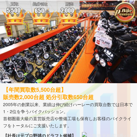
【年間買取数5,500台超】
販売数2,000台超 処分引取数650台超
2005年の創業以来、業績は伸び続けハーレーの買取台数では日本で
1・2位を争うバイクパッション。
首都圏最大級の直営販売店や整備工場も保有しお客様のバイクライ
フをトータルにご支援いたします。
【社長は元プロ野球のドラフト候補】