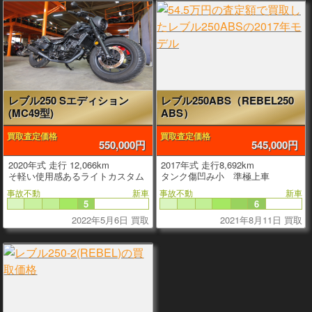
レブル250 Sエディション
レブル250ABS（REBEL250
(MC49型)
ABS）
買取査定価格
買取査定価格
550,000円
545,000円
2020年式 走行 12,066km
2017年式 走行8,692km
そ軽い使用感あるライトカスタム
タンク傷凹み小 準極上車
事故不動
新車
事故不動
新車
5
6
2022年5月6日 買取
2021年8月11日 買取