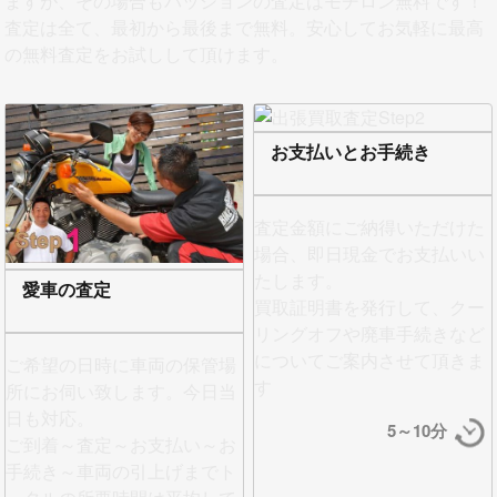
ますが、その場合もパッションの査定はモチロン無料です！
査定は全て、最初から最後まで無料。安心してお気軽に最高
の無料査定をお試しして頂けます。
お支払いとお手続き
査定金額にご納得いただけた
場合、即日現金でお支払い
い
たします。
愛車の査定
買取証明書を発行して、クー
リングオフや廃車手続きなど
についてご案内させて頂きま
ご希望の日時に車両の保管場
す
所にお伺い致します。今日当
日も対応。
5～10分
ご到着～査定～お支払い～お
手続き～車両の引上げまでト