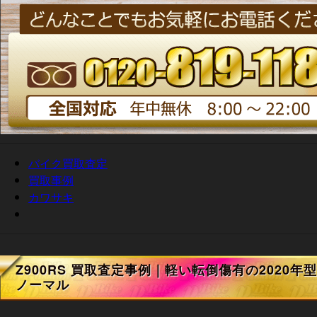
バイク買取査定
買取事例
カワサキ
Z900RS 買取査定事例｜軽い転倒傷有の2020年型
ノーマル