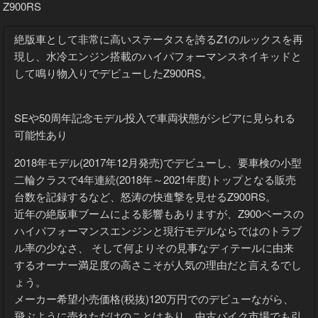
Z900RS
絶版車として非常に高いステータスを誇るZ1のルックスを再
現し、水冷エンジン搭載のハイパフォーマンスネイキッドと
して鳴り物入りでデビューしたZ900RS。
SEや50周年記念モデル投入で車両状態がシビアに見られる
可能性あり
2018年モデル(2017年12月発売)でデビューし、要車検の小型
二輪クラスで4年連続(2018年～2021年度)トップとなる販売
台数を記録するなど、怒涛の快進撃を見せるZ900RS。
近年の絶版車ブームによる影響もありますが、Z900ベースの
ハイパフォーマンスエンジンと現行モデルならではのトラブ
ル率の少なさ、 そして何よりその見事なディテールに由来
するオーナー満足度の高さこそが人気の理由だと言えるでし
ょう。
メーカー希望小売価格(税抜)120万円でのデビューながら、
飛ぶように売れただけのことはあり、中古バイク市場でも引