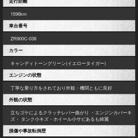
走行距離
1596km
車台番号
ZR900C-038
カラー
キャンディトーングリーン(イエロータイガー)
エンジンの状態
丁寧な乗り方をされており外観・機関ともに良好
外観の状態
立ちゴケによるクラッチレバー曲がり ・エンジンカバーキ
ズ・ タンク小キズ・ホイール小サビあるも綺麗
損傷や事故転倒歴