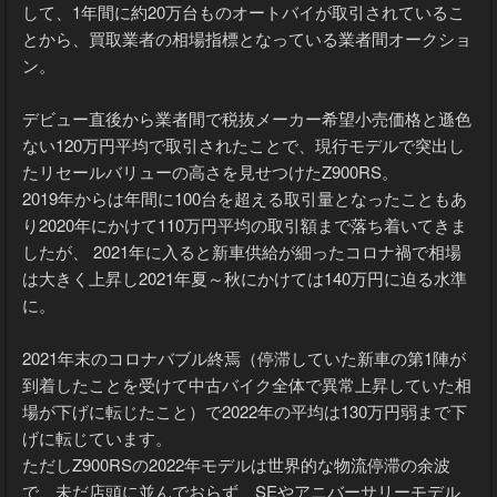
して、1年間に約20万台ものオートバイが取引されているこ
とから、買取業者の相場指標となっている業者間オークショ
ン。
デビュー直後から業者間で税抜メーカー希望小売価格と遜色
ない120万円平均で取引されたことで、現行モデルで突出し
たリセールバリューの高さを見せつけたZ900RS。
2019年からは年間に100台を超える取引量となったこともあ
り2020年にかけて110万円平均の取引額まで落ち着いてきま
したが、 2021年に入ると新車供給が細ったコロナ禍で相場
は大きく上昇し2021年夏～秋にかけては140万円に迫る水準
に。
2021年末のコロナバブル終焉（停滞していた新車の第1陣が
到着したことを受けて中古バイク全体で異常上昇していた相
場が下げに転じたこと）で2022年の平均は130万円弱まで下
げに転じています。
ただしZ900RSの2022年モデルは世界的な物流停滞の余波
で、未だ店頭に並んでおらず、SEやアニバーサリーモデル