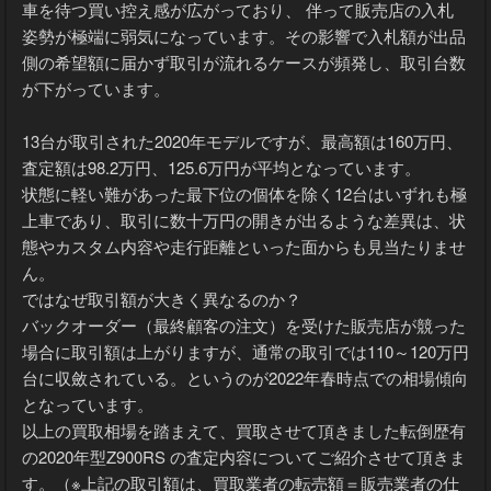
車を待つ買い控え感が広がっており、 伴って販売店の入札
姿勢が極端に弱気になっています。その影響で入札額が出品
側の希望額に届かず取引が流れるケースが頻発し、取引台数
が下がっています。
13台が取引された2020年モデルですが、最高額は160万円、
査定額は98.2万円、125.6万円が平均となっています。
状態に軽い難があった最下位の個体を除く12台はいずれも極
上車であり、取引に数十万円の開きが出るような差異は、状
態やカスタム内容や走行距離といった面からも見当たりませ
ん。
ではなぜ取引額が大きく異なるのか？
バックオーダー（最終顧客の注文）を受けた販売店が競った
場合に取引額は上がりますが、通常の取引では110～120万円
台に収斂されている。というのが2022年春時点での相場傾向
となっています。
以上の買取相場を踏まえて、買取させて頂きました転倒歴有
の2020年型Z900RS の査定内容についてご紹介させて頂きま
す。（※上記の取引額は、買取業者の転売額＝販売業者の仕