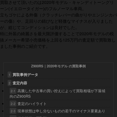
買取させて頂いたのは2020年モデル・キャンディトーングリ
ーン(イエロータイガー)のフルノーマル車両。
立ちゴケによる外傷（クラッチレバーの曲がりやエンジンカバ
ーの傷）や、足回りの錆びなど軽微なマイナスが入りました
が、総じてコンディションは良好でした。
特に外装の綺麗さを最大限評価することで2020年モデルの税
抜メーカー希望小売価格を上回る125万円の査定額で買取致し
ました事例のご紹介です。
Z900RS｜2020年モデル の買取事例
買取事例データ
1
査定内容
2
高騰した中古車の買い控えによって買取相場が下落傾
2-1
向のZ900RS
査定のハイライト
2-2
現車状態は申し分ないものの若干のマイナス要素あり
2-3