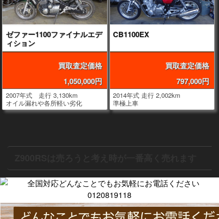
ゼファー1100ファイナルエデ
CB1100EX
ィション
買取査定価格
買取査定価格
1,050,000円
797,000円
2007年式 走行 3,130km
2014年式 走行 2,002km
オイル漏れや各所軽い劣化
準極上車
Z900RSは売ろうと考え時が一番高く売れます