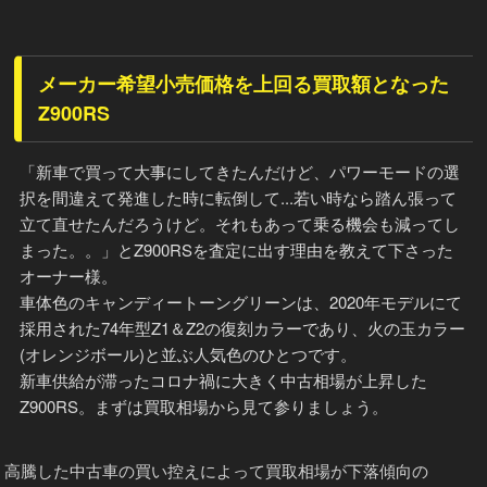
メーカー希望小売価格を上回る買取額となった
Z900RS
「新車で買って大事にしてきたんだけど、パワーモードの選
択を間違えて発進した時に転倒して...若い時なら踏ん張って
立て直せたんだろうけど。それもあって乗る機会も減ってし
まった。。」とZ900RSを査定に出す理由を教えて下さった
オーナー様。
車体色のキャンディートーングリーンは、2020年モデルにて
採用された74年型Z1＆Z2の復刻カラーであり、火の玉カラー
(オレンジボール)と並ぶ人気色のひとつです。
新車供給が滞ったコロナ禍に大きく中古相場が上昇した
Z900RS。まずは買取相場から見て参りましょう。
高騰した中古車の買い控えによって買取相場が下落傾向の