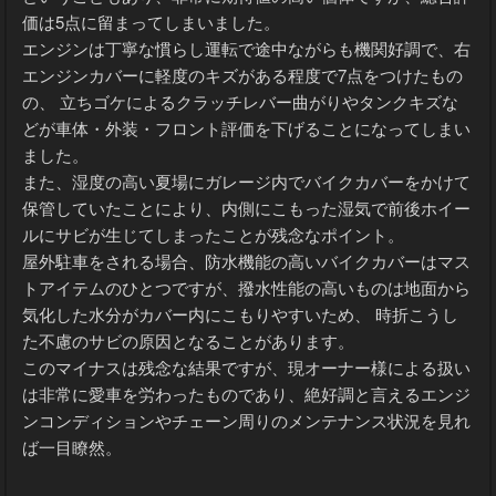
価は5点に留まってしまいました。
エンジンは丁寧な慣らし運転で途中ながらも機関好調で、右
エンジンカバーに軽度のキズがある程度で7点をつけたもの
の、 立ちゴケによるクラッチレバー曲がりやタンクキズな
どが車体・外装・フロント評価を下げることになってしまい
ました。
また、湿度の高い夏場にガレージ内でバイクカバーをかけて
保管していたことにより、内側にこもった湿気で前後ホイー
ルにサビが生じてしまったことが残念なポイント。
屋外駐車をされる場合、防水機能の高いバイクカバーはマス
トアイテムのひとつですが、撥水性能の高いものは地面から
気化した水分がカバー内にこもりやすいため、 時折こうし
た不慮のサビの原因となることがあります。
このマイナスは残念な結果ですが、現オーナー様による扱い
は非常に愛車を労わったものであり、絶好調と言えるエンジ
ンコンディションやチェーン周りのメンテナンス状況を見れ
ば一目瞭然。