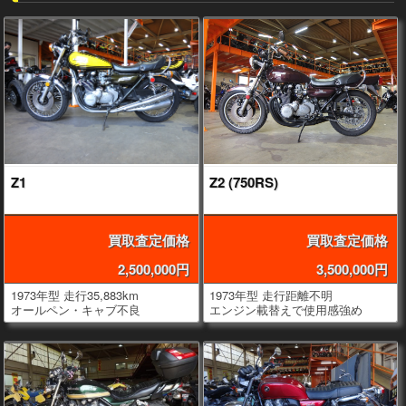
Z1
Z2 (750RS)
買取査定価格
買取査定価格
2,500,000円
3,500,000円
1973年型 走行35,883km
1973年型 走行距離不明
オールペン・キャブ不良
エンジン載替えで使用感強め