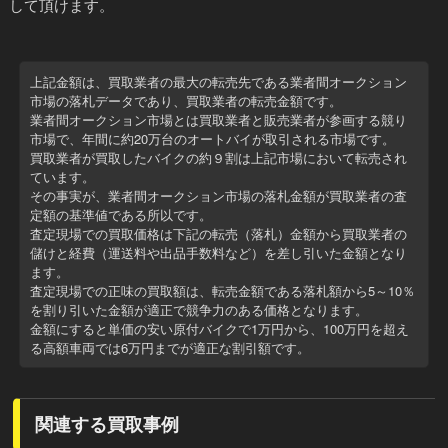
して頂けます。
上記金額は、買取業者の最大の転売先である業者間オークション
市場の落札データであり、
買取業者の転売金額
です。
業者間オークション市場とは買取業者と販売業者が参画する競り
市場で、年間に約20万台のオートバイが取引される市場です。
買取業者が買取したバイクの約９割は上記市場において転売され
ています。
その事実が、業者間オークション市場の落札金額が買取業者の査
定額の基準値である所以です。
査定現場での買取価格は下記の転売（落札）金額から買取業者の
儲けと経費（運送料や出品手数料など）を差し引いた金額
となり
ます。
査定現場での正味の買取額は、転売金額である落札額から5～10％
を割り引いた金額が適正で競争力のある価格となります。
金額にすると
単価の安い原付バイクで1万円から、100万円を超え
る高額車両では6万円までが適正な割引額
です。
関連する買取事例