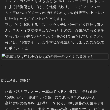
エンジンカバーのキズもあるものの、パワーモード操作ミス
による転倒傷としてはごく軽傷であり、エンジン・フレー
ム・車体へのダメージがほぼ見られないのは査定の上で大い
に評価すべきポイントだと言えます。
立ちゴケに起因するキズ、クラッチレバー曲がり以外はほと
んどネガティブな要素はなかったものの、湿気がこもる夏場
でもガレージ内でバイクカバーをかけて保管していたことが
災いし、前後ホイールに小サビが発生してしまったのが残念
なポイントに。
総合評価と買取額
正真正銘のワンオーナー車両であると同時に、走行距離
1596kmという低走行かつ高年式である現車のZ900RS。
高額買取の条件をほぼ満たしており、現役屈指の人気モデル
ということもあり、非常に期待値の高い個体ですが、総合評