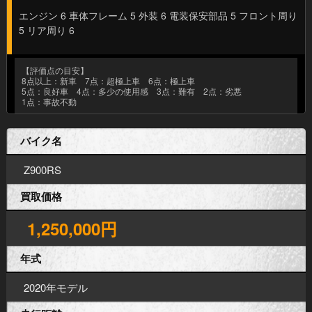
エンジン 6 車体フレーム 5 外装 6 電装保安部品 5 フロント周り
5 リア周り 6
【評価点の目安】
8点以上：新車 7点：超極上車 6点：極上車
5点：良好車 4点：多少の使用感 3点：難有 2点：劣悪
1点：事故不動
バイク名
Z900RS
買取価格
1,250,000円
年式
2020年モデル