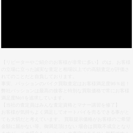
【リピーターやご紹介のお客様が非常に多い】
のは、お客様
の立場に立った誠実な査定と相場以上での高額査定が評価さ
れてのことだと自負しております。
事実、パッションのバイク買取査定はお客様満足度95％超！
弊社パッションは最高の接客と特別な買取価格で常にお客様
満足度No1を追求しています。
【当社の査定員はみんな査定資格とマナー講習を修了】
お客様が気持ちよく満足してオートバイを売るできる事がと
ても大切だと考えています。 買取提示価格がお客様のご希望
金額に届かない等、御満足頂けない 場合は買取不成立となり