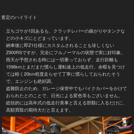
査定のハイライト
立ちゴケが1回あるも、クラッチレバーの曲がりやタンクな
どの小キズにとどまっています。
納車後に即Z1仕様にカスタムされることも珍しくない
Z900RSですが、完全にフルノーマルの状態で実に好印象。
雨天が予想される時には一切乗っておらず、走行距離も
1596kmとまだまだ慣らし運転途上の低走行。余暇を見つけ
ては軽く20km程度走らせて丁寧に慣らしておられたそう
で、エンジンも絶好調。
盗難防止のため、ガレージ保管中でもバイクカバーをかけて
おられたとのことで、日光による変色等もございません。
総括的には高年式の低走行美車と言える部類に入るだけに、
高額買取の期待大だと言えます。