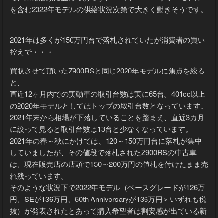
を含む2022年モデルの供給状況次第で大きく動きそうです。
2021年は多くが150万円台で落札されていたが消費者の買い
控えで・・・
買取させて頂いたZ900RSと同じ2020年モデルに焦点を絞る
と、
直近12ヶ月内での実動車の取引台数は実に65台。401cc以上
の2020年モデルとしてはトップの取引台数となっています。
2021年末から相場が下落していることを踏まえ、直近3カ月
に絞って見ると取引台数は13台と少なくなっています。
2021年の春～秋にかけては、120～150万円台に落札が集中
していましたが、その値段で落札されたZ900RSの中古車
は、現在販売店の店頭で150～200万円の値札を付けたまま売
れ残っています。
そのような状況下で2022年モデル（ベースグレードが126万
円、SEが136万円、50th Anniversaryが136万円＞いずれも税
抜）が発表されたとあって購入希望者は割安感が出ている新