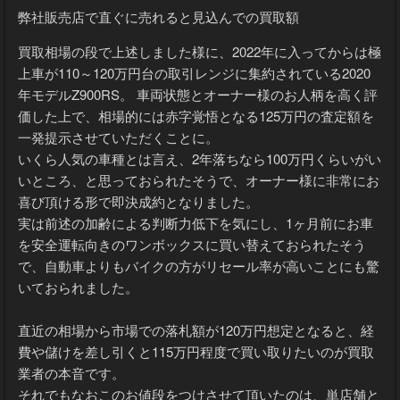
弊社販売店で直ぐに売れると見込んでの買取額
買取相場の段で上述しました様に、2022年に入ってからは極
上車が110～120万円台の取引レンジに集約されている2020
年モデルZ900RS。 車両状態とオーナー様のお人柄を高く評
価した上で、相場的には赤字覚悟となる125万円の査定額を
一発提示させていただくことに。
いくら人気の車種とは言え、2年落ちなら100万円くらいがい
いところ、と思っておられたそうで、オーナー様に非常にお
喜び頂ける形で即決成約となりました。
実は前述の加齢による判断力低下を気にし、1ヶ月前にお車
を安全運転向きのワンボックスに買い替えておられたそう
で、自動車よりもバイクの方がリセール率が高いことにも驚
いておられました。
直近の相場から市場での落札額が120万円想定となると、経
費や儲けを差し引くと115万円程度で買い取りたいのが買取
業者の本音です。
それでもなおこのお値段をつけさせて頂いたのは、単店舗と