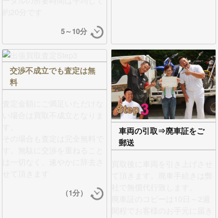
ータルの所要時間は平均して
約20分です
5～10分
交渉不成立でも査定は無
料
査定金額にご満足いただけな
い場合は買取不成立となりま
す。
車両の引取⇒廃車証をご
その場合も査定は完全無料で
郵送
す。無駄に交渉を重ねること
は一切なく、
速やかに辞去さ
買取後に車両を引き上げさせ
せて頂きます
て頂きます。
廃車手続きは弊
社で無償代行
致します。
（1分）
廃車証のコピーは10日～2週
間程でお客様のお手元に届き