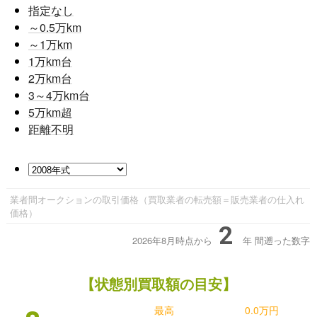
指定なし
～0.5
万km
～1
万km
1
万km台
2
万km台
3～4
万km台
5
万km超
距離不明
業者間オークションの取引価格（買取業者の転売額＝販売業者の仕入れ
価格）
2
2026年8月時点から
年
間遡った数字
【状態別買取額の目安】
最高
0.0万円