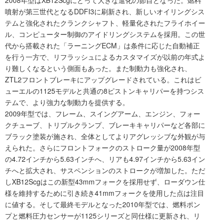
噴射が第三世代となるDDFI3に刷新され、新しいオイリングシス
テムと強化されたクランクシャフト、軽量化されたフライホイー
ル、コンピューター制御のアイドリングシステムを採用。この世
代から搭載された「ラーニングECM」は条件に応じた自動補正
を行う一方で、リフラッシュによるカスタマイズが以前の年式よ
り難しくなるという側面もあった。また制動力も強化され、
ZTL2フロントブレーキにアップグレードされている。これはビ
ューエルの1125モデルと共通の8ピストンキャリパーを持つシス
テムで、より強力な制動力を提供する。
2009年型では、フレーム、スイングアーム、エンジン、フォー
クチューブ、トリプルクランプ、ブレーキキャリパーなど各部に
ブラック塗装が施され、全体としてよりアグレッシブな外観が与
えられた。さらにフロントフォークのストローク量が2008年型
の4.72インチから5.63インチへ、リアも4.97インチから5.63イン
チへと拡大され、サスペンションのストロークが増加した。ただ
しXB12Scgはこの新型43mmフォークを採用せず、ローダウン仕
様を維持するために引き続き41mmフォークを使用した点は注目
に値する。そして最終モデルとなった2010年型では、燃料ポン
プと燃料圧力センサーが1125シリーズと同仕様に更新され、リ