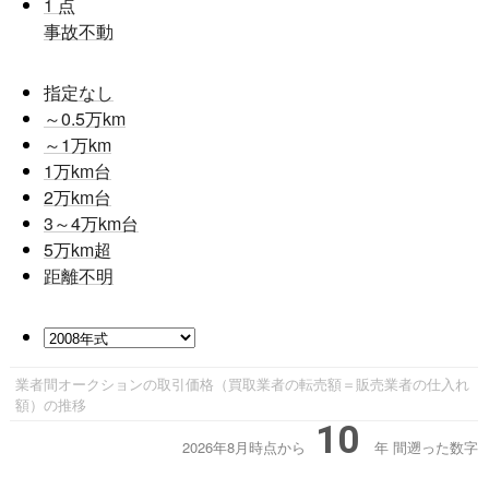
1
点
事故不動
指定なし
～0.5
万km
～1
万km
1
万km台
2
万km台
3～4
万km台
5
万km超
距離不明
業者間オークションの取引価格（買取業者の転売額＝販売業者の仕入れ
額）の推移
10
2026年8月時点から
年
間遡った数字