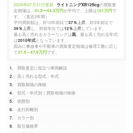
2026年07月31日更新
ライトニングXB12Scg
の買取査
定相場は、
31.2〜54.3万円
が平均で、上限は
101万円
で
す。（直近2年間）
平均買取額は、対10年前比で
37％
上昇
。対3年前比で
39％
上昇
し、対前年比では
12％
上昇
しています。
最も高く売れるカラーリングは
黒
、最も高く売れる年式
は
2010年式
となっています。
因みに事故車や不動車の買取査定相場は修理工数に応じ
て
27.5～47.9万円
です。
買取査定に役立つ車両解説
高く売れる型式・年式
買取相場の推移
型式・年式別｜買取相場の推移
状態別
走行距離別
カラー別
取引価格帯