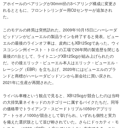
アホイールのベアリングが30mm径の3ベアリング構成に変更さ
れるとともに、フロントシリンダー用O2センサーが追加され
た。
このモデルの終焉は突然訪れた。2009年10月15日にハーレーダ
ビッドソンがビューエルの製品ラインを終了すると発表。ビュー
エルの最後のラインオフ車は、皮肉にもXB12Scgであった。ウィ
スコンシン州イースト・トロイの工場で26年間の製造歴を閉じる
最後の1台として、ライトニングXB12Scgが組み上げられたの
だ。その後エリック・ビューエル本人はエリック・ビューエル・
レーシング（EBR）を立ち上げ、2020年にはビューエルのブラ
ンドと商標がハーレーダビッドソンから新会社に買い戻され、
2021年に生産が再開された。
ライバル車種という観点で見ると、XB12Scgが競合したのは当時
の大排気量ネイキッドのカテゴリーに属するバイクたちだ。同等
の価格帯でトライアンフ・スピードトリプル1050やアプリリ
ア・トゥオノ1000が競合として挙げられ、いずれも個性と実力
を備えた選択肢として並び称されていた。さらにドゥカティ・モ