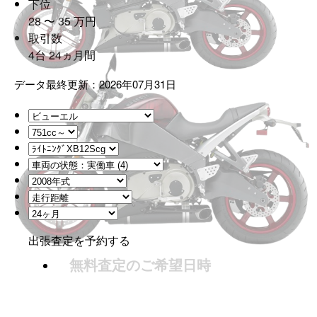
下位
28
〜
35
万
円
取引数
4
台
24
ヵ月間
データ最終更新：2026年07月31日
出張査定を予約する
無料査定のご希望日時