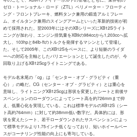
ゼロ・トーショナル・ロード（ZTL）ペリメーター・フローティ
ング・フロントブレーキ、燃料タンク兼用の鍛造アルミフレー
ム、オイルタンク兼用のスイングアームといった革新的技術が初
めて採用された。翌2003年にはそのXBシリーズにXB12Sライト
ニングが加わり、エンジン排気量をXB9の984ccから1,203ccへ拡
大し、103hpと84lb-ftのトルクを発揮するマシンとして登場し
た。そして2005年、このXB12Sをベースに、より短躯のライダ
ーへの対応を主軸としたバリエーションとして誕生したのが、今
回取り上げるXB12Scgライトニングである。
モデル名末尾の「cg」は「センター・オブ・グラビティ（重
心）」の略だ。CG（センター・オブ・グラビティ）とは重心を
意味し、ライトニングXB12Scgは形状を変更したシートと前後サ
スペンションのローダウンによってシート高を約726mmまで抑
え、低重心化を実現している。これは標準モデルのXB12S（シー
ト高約764mm）に対して約38mm低い数字だ。具体的には、形
状を変えたシート、若干ローダウンされたサスペンションによっ
て標準モデルより1.75インチ低くなっており、短いホイールベー
スがコーナリング性能の向上にも寄与している。