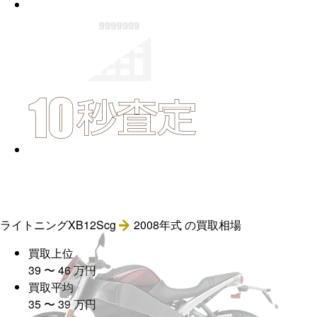
ライトニングXB12Scg
2008年式
の買取相場
買取上位
39
〜
46
万
円
買取平均
35
〜
39
万
円