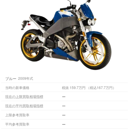
ブルー
2009年式
当時の新車価格
税抜 159.7万円 （税込167.7万円）
ー
現在の上限買取相場指標
ー
現在の平均買取相場指標
ー
上限参考買取率
ー
平均参考買取率