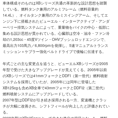
車体構成そのものはXBシリーズ共通の革新的な設計思想を踏襲
している。燃料タンク兼用のアルミフレーム（燃料容量約
14.4L）、オイルタンク兼用のアルミスイングアーム、そしてエ
ンジン下に搭載されたビューエル・インターアクティブ・アンダ
ーベリー排気システムによって、重量物をバイクの中心・低部に
集める設計思想が貫かれている。心臓部は空冷・油冷・ファン冷
却の1,203cc・45度Vツイン・OHVプッシュロッドエンジンで、
最高出力103馬力／6,800rpmを発揮し、5速マニュアルトランス
ミッション＋ケブラー強化ベルトドライブで後輪に伝達する。
年式ごとの主な変更点を追うと、ビューエルXBシリーズが2005
年型で受けた大きなアップグレードが見えてくる。2005年以前
のXBシリーズでは41mmフォークとDDFI（第一世代）燃料噴射
システムを採用していたが、2005年には同年に登場した
XB12Scgも含めXB全車で43mmフォークとDDFI2（第二世代）
燃料噴射システムにアップグレードしている。
2007年型はDDFI2が引き続き採用される一方、変速機とクラッ
チが大幅に改善され、シフトフィールが向上したと評価されてい
る。
2008年型はXB12Scgにとって大きな進化の節目となった。燃料