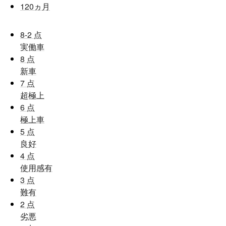
120
ヵ月
8-2
点
実働車
8
点
新車
7
点
超極上
6
点
極上車
5
点
良好
4
点
使用感有
3
点
難有
2
点
劣悪