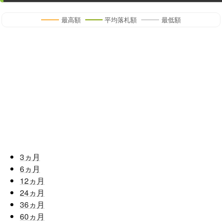
最高額
平均落札額
最低額
3
ヵ月
6
ヵ月
12
ヵ月
24
ヵ月
36
ヵ月
60
ヵ月