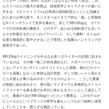
ンスター（1000／S2R）も忘れてはならない存在である。これ
らライバルとの最大の差異は、技術哲学とキャラクターの違いに
尽きる。スピードトリプルは3気筒の高回転型エンジンと洗練さ
れた走りが持ち味で、モンスターはイタリア的な「魂」と官能的
なVツインサウンドで支持を集めた。対してXB12Scgは、コーナ
ーでの方向転換の素軽さ、どのギア・あらゆる回転域でも太いト
ルクが炸裂するVツインのパワーバンド、そして燃料・オイルの
位置を徹底的に集中させることで実現した低重心ハンドリングが
真骨頂であった。
XB12Scgライトニングが今もなお多くのライダーの記憶に刻まれ
ているのは、その唯一無二の存在感ゆえだ。スポーツバイクらし
くないアメリカンVツインのドコドコとした鼓動、他のどのメー
カーも追随しなかった奇抜な設計思想、そして低いシート高がも
たらす誰もが乗り込みやすいアクセスのよさ──。こうした要素
が絶妙に組み合わさり、背の低いライダーでも本格的なストリー
トファイターを操る喜びを存分に味わえるマシンとして成立して
いた。最後の1台がXB12Scgだったという事実は、このモデルが
ビューエルというブランドの哲学を最もシンプルかつ純粋に体現
していたことを、図らずも物語っている。