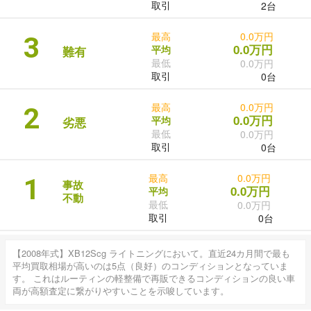
取引
2台
最高
0.0万円
3
0.0万円
平均
難有
最低
0.0万円
取引
0台
最高
0.0万円
2
0.0万円
平均
劣悪
最低
0.0万円
取引
0台
最高
0.0万円
1
事故
0.0万円
平均
不動
最低
0.0万円
取引
0台
【2008年式】XB12Scg ライトニングにおいて。直近24カ月間で最も
平均買取相場が高いのは5点（良好）のコンディションとなっていま
す。 これはルーティンの軽整備で再販できるコンディションの良い車
両が高額査定に繋がりやすいことを示唆しています。