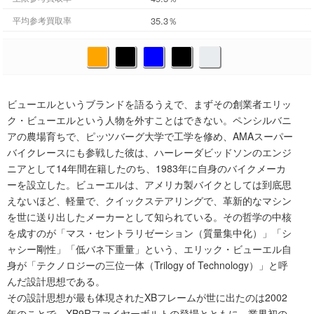
35.3％
平均参考買取率
ビューエルというブランドを語るうえで、まずその創業者エリッ
ク・ビューエルという人物を外すことはできない。ペンシルバニ
アの農場育ちで、ピッツバーグ大学で工学を修め、AMAスーパー
バイクレースにも参戦した彼は、ハーレーダビッドソンのエンジ
ニアとして14年間在籍したのち、1983年に自身のバイクメーカ
ーを設立した。ビューエルは、アメリカ製バイクとしては到底思
えないほど、軽量で、クイックステアリングで、革新的なマシン
を世に送り出したメーカーとして知られている。その哲学の中核
を成すのが「マス・セントラリゼーション（質量集中化）」「シ
ャシー剛性」「低バネ下重量」という、エリック・ビューエル自
身が「テクノロジーの三位一体（Trilogy of Technology）」と呼
んだ設計思想である。
その設計思想が最も体現されたXBフレームが世に出たのは2002
年のことで、XB9Rファイヤーボルトの登場とともに、業界初の