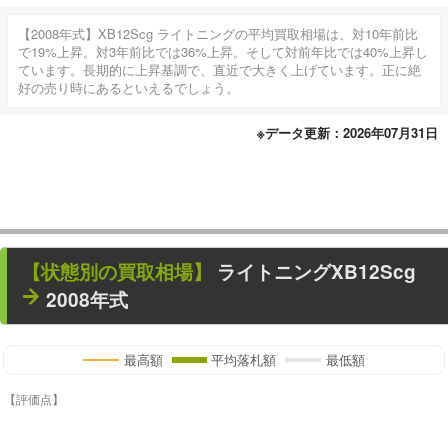
【2008年式】XB12Scg ライトニングの平均買取相場は、対10年前比
で19%上昇。対3年前比では36%上昇。そして対前年比では40%上昇し
ています。長期的に上昇基調で、直近で大きく上げています。正に絶
好の売り時にあるといえるでしょう。
※データ更新：2026年07月31日
【状態別の買取相場】
ライトニングXB12Scg
2008年式
最高額
平均落札額
最低額
【評価点】