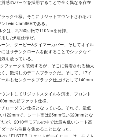
な質感のパーツを採用することで全く異なる存在
ブラック仕様。そこにリジットマウントされるパ
win Cam96Bである。
は、2,750回転で110Nmを発揮。
用した6速仕様だ。
ホーン、ダービー&タイマーカバー、そしてオイル
分にはサテンクロームを配することでシックなイ
囲気を放っている。
ピックフォークを装備するが、そこに装着される極太
く、艶消しのデニムブラックだ。そして、17イ
ールもセンターをブラック仕上げとして140mm
マウントしてリジットスタイルを演出。フロント
00mmの超ファット仕様。
インチローダウン仕様となっている。それで、最低
い122mmで、シート高は25mm低い620mmとな
だが、2010年モデルの中では最も低いシート高
イダーから注目を集めることになった。
の「FLSTFB ファットボーイ ロー」は、モノト