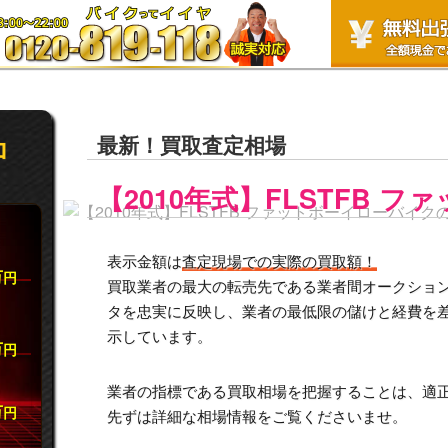
最新！買取査定相場
ロ
【2010年式】FLSTFB 
表示金額は
査定現場での実際の買取額！
万
円
買取業者の最大の転売先である業者間オークション市
タを忠実に反映し、業者の最低限の儲けと経費を
示しています。
万
円
業者の指標である買取相場を把握することは、適
万
円
先ずは詳細な相場情報をご覧くださいませ。