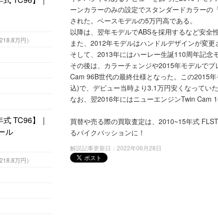
ーンカラーのみの設定でスタンダードカラーの「ビ
された。ベースモデルの5万円高である。
以降は、翌年モデルでABSを採用するなど安全
4万円 （税込218.8万円）
また、2012年モデルはハンドルデザインが変
そして、2013年にはハーレー生誕110周年記
その後は、カラーチェンジや2015年モデルでブ
Cam 96B世代の最終仕様となった。この201
込)で、デビュー当時より3.1万円安くなってい
なお、翌2016年にはニューエンジンTwin Ca
買替や売る際の買取査定は、2010~15年式 FL
るバイクパッションに！
解説記事更新日：2022年06月28日
4万円 （税込218.8万円）