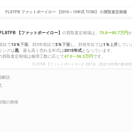
FLSTFB ファットボーイロー 【2010～15年式 TC96】 の買取査定相場
FLSTFB 【ファットボーイロー】
の買取査定相場は、
70.8〜90.7万円
）
前比で
13％
下落
。対3年前比で
3％
下落
し、対前年比では
1％
上昇
してい
リングは
黒
、最も高く売れる年式は
2015年式
となっています。
の買取査定相場は修理工数に応じて
47.0～56.3万円
です。
FLSTFB 【ファットボーイロー】/287台（直近10年間の業
両解説
式
相場の推移