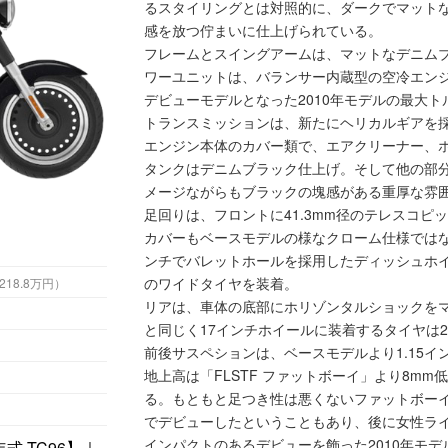
るスタイリングとは対照的に、ダークでマット
感を放つ佇まいに仕上げられている。
フレームとスイングアームは、マットなデニム
ワーユニットは、バランサー内蔵型の空冷エンジンT
デビューモデルとなった2010年モデルの最大トルク
トランスミッションは、新たにヘリカルギアを採
エンジン本体のカバー類で、エアクリーナー、
タンクはデニムブラック仕上げ。そして他の部
メージながらもブラックの塊感がある重厚な雰
足回りは、フロントに41.3mm径のテレスコ
カバーもベースモデルの様なクローム仕様ではな
ンチでバレットホールを採用したディッシュホイ
のワイドタイヤを装着。
4万円 （税込218.8万円）
リアは、車体の底部にホリゾンタルショックを
と同じく17インチホイールに装着するタイヤは2
前後サスペションは、ベースモデルより1.15
地上高は「FLSTF ファットボーイ」より8mm低
る。もともと足つき性は悪くないファットボーイ
でデビューしたということもあり、後に女性ラ
インパクトのあるデビューを飾った2010年モデル