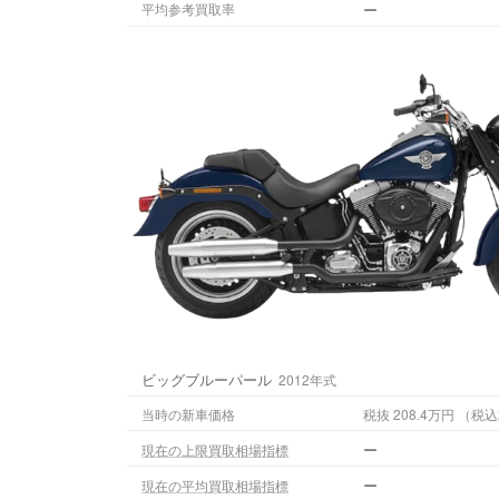
ー
平均参考買取率
ビッグブルーパール
2012年式
当時の新車価格
税抜 208.
ー
現在の上限買取相場指標
ー
現在の平均買取相場指標