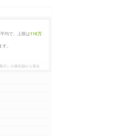
が平均で、上限は
116万
ます。
者間取引）の落札額から算出