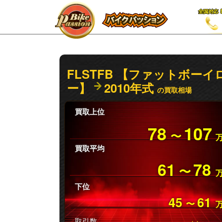
FLSTFB 【ファットボーイ
ー】
2010年式
の買取相場
買取上位
78
107
〜
買取平均
61
78
〜
下位
45
61
〜
取引数