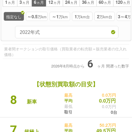
1
3
6
12
24
36
60
120
ヵ月
ヵ月
ヵ月
ヵ月
ヵ月
ヵ月
ヵ月
ヵ月
～0.5
～1
1
2
3～4
指定なし
万km
万km
万km台
万km台
万
業者間オークションの取引価格（買取業者の転売額＝販売業者の仕入れ
価格）
6
2026年8月時点から
ヶ月
間遡った数字
【状態別買取額の目安】
最高
0.0万円
8
0.0万円
平均
新車
最低
0.0万円
取引
0台
最高
50.2万円
7
49.5万円
平均
超極上