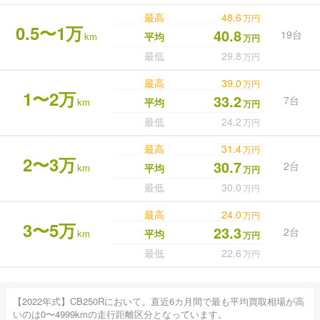
最高
48.6
万円
0.5〜1万
40.8
19台
km
平均
万円
最低
29.8
万円
最高
39.0
万円
1〜2万
33.2
7台
km
平均
万円
最低
24.2
万円
最高
31.4
万円
2〜3万
30.7
2台
km
平均
万円
最低
30.0
万円
最高
24.0
万円
3〜5万
23.3
2台
km
平均
万円
最低
22.6
万円
【2022年式】CB250Rにおいて。直近6カ月間で最も平均買取相場が高
いのは0〜4999kmの走行距離区分となっています。