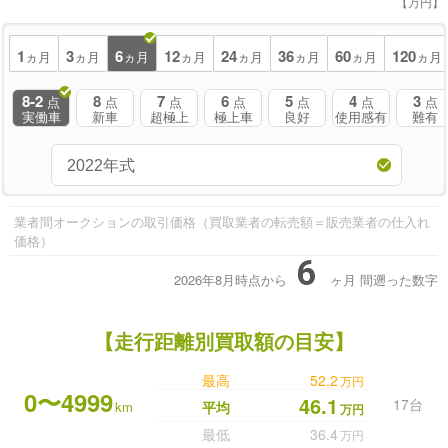
【万円】
1
3
6
12
24
36
60
120
ヵ月
ヵ月
ヵ月
ヵ月
ヵ月
ヵ月
ヵ月
ヵ月
8-2
8
7
6
5
4
3
点
点
点
点
点
点
点
実働車
新車
超極上
極上車
良好
使用感有
難有
業者間オークションの取引価格（買取業者の転売額＝販売業者の仕入れ
価格）
6
2026年8月時点から
ヶ月
間遡った数字
【走行距離別買取額の目安】
最高
52.2
万円
0〜4999
46.1
17台
km
平均
万円
最低
36.4
万円