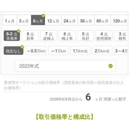
1
3
6
12
24
36
60
120
ヵ月
ヵ月
ヵ月
ヵ月
ヵ月
ヵ月
ヵ月
ヵ月
8-2
8
7
6
5
4
3
点
点
点
点
点
点
点
実働車
新車
超極上
極上車
良好
使用感有
難有
～0.5
～1
1
2
3～4
指定なし
万km
万km
万km台
万km台
万
業者間オークションの取引価格帯（買取業者の転売額＝販売業者の仕入
れ価格帯）
6
2026年8月時点から
ヶ月
間遡った数字
【取引価格帯と構成比】