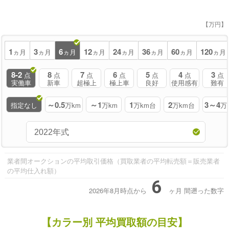
【万円】
1
3
6
12
24
36
60
120
ヵ月
ヵ月
ヵ月
ヵ月
ヵ月
ヵ月
ヵ月
ヵ月
8-2
8
7
6
5
4
3
点
点
点
点
点
点
点
実働車
新車
超極上
極上車
良好
使用感有
難有
～0.5
～1
1
2
3～4
指定なし
万km
万km
万km台
万km台
万
業者間オークションの平均取引価格（買取業者の平均転売額＝販売業者
の平均仕入れ額）
6
2026年8月時点から
ヶ月
間遡った数字
【カラー別 平均買取額の目安】