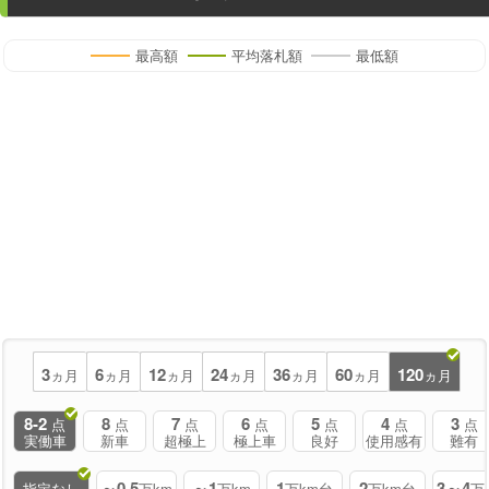
最高額
平均落札額
最低額
3
6
12
24
36
60
120
ヵ月
ヵ月
ヵ月
ヵ月
ヵ月
ヵ月
ヵ月
8-2
8
7
6
5
4
3
点
点
点
点
点
点
点
実働車
新車
超極上
極上車
良好
使用感有
難有
～0.5
～1
1
2
3～4
指定なし
万km
万km
万km台
万km台
万