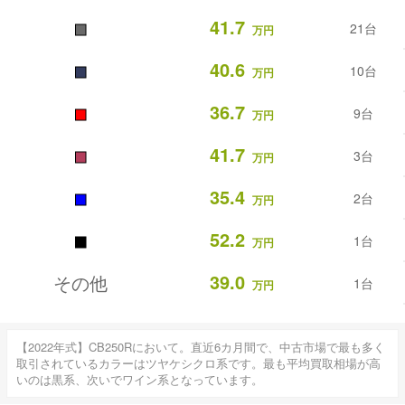
■
41.7
21台
万円
■
40.6
10台
万円
■
36.7
9台
万円
■
41.7
3台
万円
■
35.4
2台
万円
■
52.2
1台
万円
39.0
その他
1台
万円
【2022年式】CB250Rにおいて。直近6カ月間で、中古市場で最も多く
取引されているカラーはツヤケシクロ系です。最も平均買取相場が高
いのは黒系、次いでワイン系となっています。