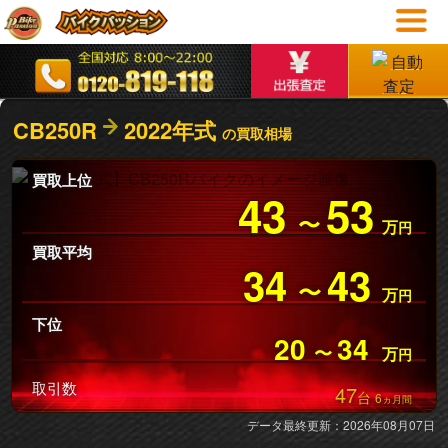
CB250R
2022年式
の買取相場
買取上位
43
53
〜
万
円
買取平均
34
43
〜
万
円
下位
20
34
〜
万
円
取引数
47
台
6
ヵ月間
データ最終更新：2026年08月07日