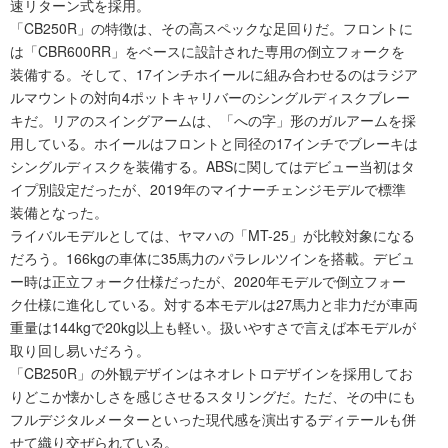
速リターン式を採用。
「CB250R」の特徴は、その高スペックな足回りだ。フロントに
は「CBR600RR」をベースに設計された専用の倒立フォークを
装備する。そして、17インチホイールに組み合わせるのはラジア
ルマウントの対向4ポットキャリバーのシングルディスクブレー
キだ。リアのスイングアームは、「への字」形のガルアームを採
用している。ホイールはフロントと同径の17インチでブレーキは
シングルディスクを装備する。ABSに関してはデビュー当初はタ
イプ別設定だったが、2019年のマイナーチェンジモデルで標準
装備となった。
ライバルモデルとしては、ヤマハの「MT-25」が比較対象になる
だろう。166kgの車体に35馬力のパラレルツインを搭載。デビュ
ー時は正立フォーク仕様だったが、2020年モデルで倒立フォー
ク仕様に進化している。対する本モデルは27馬力と非力だが車両
重量は144kgで20kg以上も軽い。扱いやすさで言えば本モデルが
取り回し易いだろう。
「CB250R」の外観デザインはネオレトロデザインを採用してお
りどこか懐かしさを感じさせるスタリングだ。ただ、その中にも
フルデジタルメーターといった現代感を演出するディテールも併
せて織り交ぜられている。