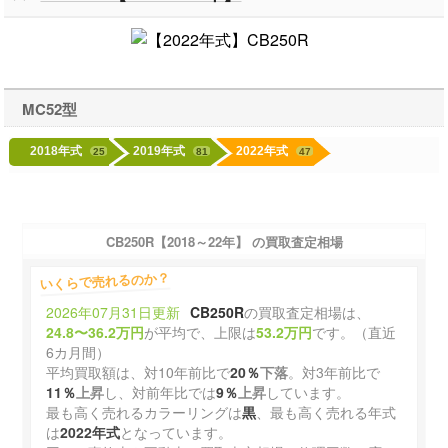
MC52型
2018年式
2019年式
2022年式
25
81
47
CB250R【2018～22年】 の買取査定相場
いくらで売れるのか？
2026年07月31日更新
CB250R
の買取査定相場は、
24.8〜36.2万円
が平均で、上限は
53.2万円
です。（直近
6カ月間）
平均買取額は、対10年前比で
20％
下落
。対3年前比で
11％
上昇
し、対前年比では
9％
上昇
しています。
最も高く売れるカラーリングは
黒
、最も高く売れる年式
は
2022年式
となっています。