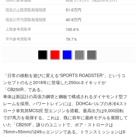
51.6万円
現在の上限買取相場指標
40.9万円
現在の平均買取相場指標
100.6％
上限参考買取率
79.7％
平均参考買取率
「日常の移動を遊びに変える“SPORTS ROADSTER”」というコ
ンセプトのもと2018年に登場した250ccネイキッドが
「CB250R」である。
車体は新設計の高張力鋼管と鋼板で構成されるダイヤモンド型フ
レームを採用。パワートレインには、DOHC4バルブの水冷4スト
ローク単気筒MC52E 型エンジンを搭載。最高出力は9,000回転
で27馬力を発揮する。これは、既に前年に最終モデルを展開して
いた「CB250F」譲りのユニットで、ボア・ストロークは
76mm×55mmの249㏄エンジンである。トランスミッションは6