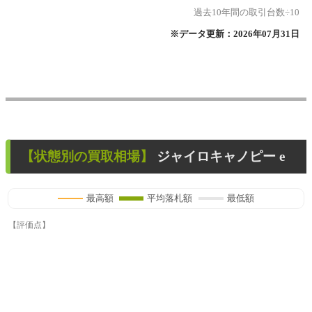
過去10年間の取引台数÷10
※データ更新：2026年07月31日
【状態別の買取相場】
ジャイロキャノピー e
最高額
平均落札額
最低額
【評価点】