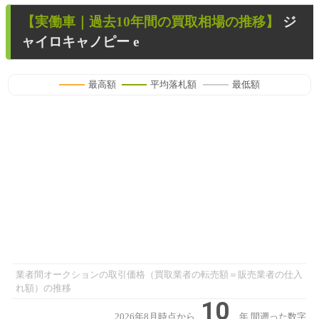
【
実働車
｜過去
10
年
間の買取相場の推移】
ジ
ャイロキャノピー e
最高額
平均落札額
最低額
業者間オークションの取引価格（買取業者の転売額＝販売業者の仕入
れ額）の推移
10
2026年8月時点から
年
間遡った数字