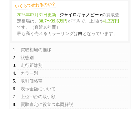
いくらで売れるのか？
2026年07月31日更新
ジャイロキャノピー e
の買取査
定相場は、
38.7〜39.6万円
が平均で、上限は
41.2万円
です。（直近10年間）
最も高く売れるカラーリングは
白
となっています。
買取相場の推移
状態別
走行距離別
カラー別
取引価格帯
表示金額について
上位20台の取引額
買取査定に役立つ車両解説