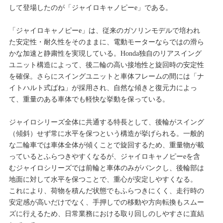
して登場したのが「ジャイロキャノピーe」である。
「ジャイロキャノピーe」は、従来のガソリンモデルで培われ
た安定性・耐久性をそのままに、電動モーターならではの滑ら
かな加速と静粛性を実現している。Honda独自のリアスイング
ユニット構造によって、後二輪の高い接地性と旋回時の安定性
を確保。さらにスイングユニットと車体フレームの間には「ナ
イトハルト式ばね」が採用され、自然な傾きと復元力によっ
て、重量のある車体でも軽快な挙動を保っている。
ジャイロシリーズ全体に共通する特長として、後輪がスイング
（傾斜）せず常に水平を保つという構造が挙げられる。一般的
な二輪車では車体全体が傾くことで旋回するため、重量物が載
っているとふらつきやすくなるが、ジャイロキャノピーeを含
むジャイロシリーズでは前輪と車体のみがバンクし、後輪部は
地面に対して水平を保つことで、重心が安定しやすくなる。
これにより、荷物を積んだ状態でもふらつきにくく、走行時の
安定感が高いだけでなく、手押しでの移動や方向転換もスムー
ズに行えるため、日常業務における取り回しのしやすさに直結