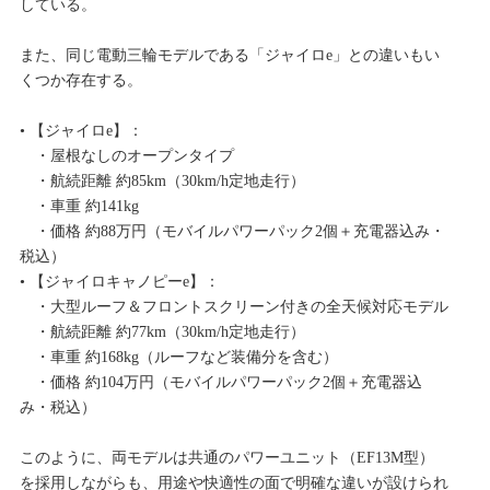
している。
また、同じ電動三輪モデルである「ジャイロe」との違いもい
くつか存在する。
• 【ジャイロe】：
・屋根なしのオープンタイプ
・航続距離 約85km（30km/h定地走行）
・車重 約141kg
・価格 約88万円（モバイルパワーパック2個＋充電器込み・
税込）
• 【ジャイロキャノピーe】：
・大型ルーフ＆フロントスクリーン付きの全天候対応モデル
・航続距離 約77km（30km/h定地走行）
・車重 約168kg（ルーフなど装備分を含む）
・価格 約104万円（モバイルパワーパック2個＋充電器込
み・税込）
このように、両モデルは共通のパワーユニット（EF13M型）
を採用しながらも、用途や快適性の面で明確な違いが設けられ