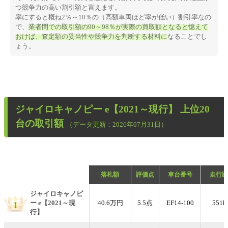
つ競争力の高い割引額と言えます。
率にすると概ね2％～10％の（高額車両ほど率が低い）割引率なの
で、
業者間での取引額の90～98％が実際の買取額となると憶えて
おけば、査定額の妥当性や競争力を判断する材料に
なることでし
ょう。
ジャイロキャノピー e【2021～現行】
上位20
台の取引額
（データ更新：2026年07月31日）
落札額
評価点
車台番号
走行距
ジャイロキャノピ
ー e【2021～現
40.6万円
5.5点
EF14-100
551k
1
行】