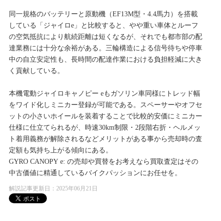
同一規格のバッテリーと原動機（EF13M型・4.4馬力）を搭載
している「ジャイロe」と比較すると、やや重い車体とルーフ
の空気抵抗により航続距離は短くなるが、それでも都市部の配
達業務には十分な余裕がある。三輪構造による信号待ちや停車
中の自立安定性も、長時間の配達作業における負担軽減に大き
く貢献している。
本機電動ジャイロキャノピー eもガソリン車同様にトレッド幅
をワイド化しミニカー登録が可能である。スペーサーやオフセ
ットの小さいホイールを装着することで比較的安価にミニカー
仕様に仕立てられるが、時速30km制限・2段階右折・ヘルメッ
ト着用義務が解除されるなどメリットがある事から売却時の査
定額も気持ち上がる傾向にある。
GYRO CANOPY e: の売却や買替をお考えなら買取査定はその
中古価値に精通しているバイクパッションにお任せを。
解説記事更新日：2025年06月21日