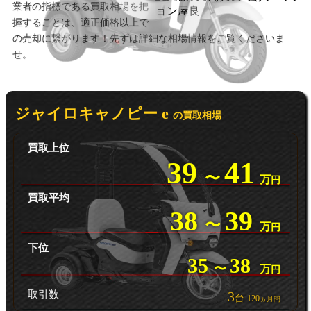
業者の指標である買取相場を把
握することは、適正価格以上で
の売却に繋がります！先ずは詳細な相場情報をご覧くださいま
せ。
ジャイロキャノピー e
の買取相場
買取上位
39
41
〜
万
円
買取平均
38
39
〜
万
円
下位
35
38
〜
万
円
取引数
3
台
120
ヵ月間