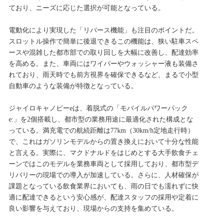
ており、ニーズに応じた選択が可能となっている。
電動化により実現した「リバース機能」も注目のポイントだ。
スロットル操作で簡単に後退できるこの機能は、狭い駐車スペ
ースや混雑した都市部での取り回しを大幅に改善し、配達効率
を高める。また、車両にはワイパーやウォッシャー液も装備さ
れており、雨天時でも前方視界を確保できるなど、まるで小型
自動車のような装備が特徴となっている。
ジャイロキャノピーeは、着脱式の「モバイルパワーパック
e:」を2個搭載し、都市型の業務用途に最適化された構成とな
っている。満充電での航続距離は77km（30km/h定地走行時）
で、これはガソリンモデルからの置き換えにおいて十分な性能
と言える。実際に、マクドナルドをはじめとする大手飲食チェ
ーンではこのモデルを業務車両として採用しており、都市型デ
リバリーの現場での導入が加速している。さらに、人材確保が
課題となっている飲食業界においても、雨の日でも濡れずに快
適に配達できるという安心感が、配達スタッフの採用や定着に
良い影響を与えており、現場からの支持を集めている。