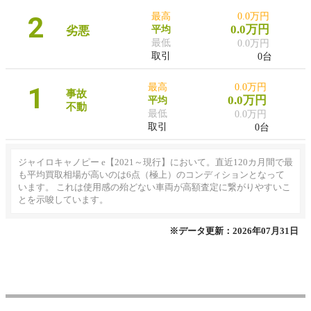
2
最高
0.0万円
0.0万円
劣悪
平均
最低
0.0万円
取引
0台
1
最高
0.0万円
事故
0.0万円
平均
不動
最低
0.0万円
取引
0台
ジャイロキャノピー e【2021～現行】において。直近120カ月間で最
も平均買取相場が高いのは6点（極上）のコンディションとなって
います。 これは使用感の殆どない車両が高額査定に繋がりやすいこ
とを示唆しています。
※データ更新：2026年07月31日