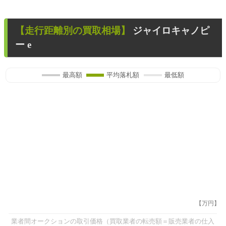
【走行距離別の買取相場】
ジャイロキャノピ
ー e
最高額
平均落札額
最低額
【万円】
業者間オークションの取引価格（買取業者の転売額＝販売業者の仕入