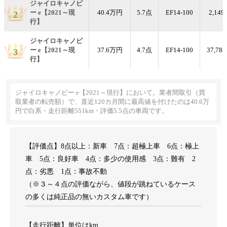
ジャイロキャノピ
ー e【2021～現
40.4万円
5.7点
EF14-100
2,149
2
行】
ジャイロキャノピ
ー e【2021～現
37.6万円
4.7点
EF14-100
37,78
3
行】
ジャイロキャノピー e【2021～現行】において。業者間取引（買
取業者の転売額）で、直近120カ月間に最高値を付けたのは40.6万
円で白系・走行距離551km・評価5.5点の車両です。
【評価点】8点以上：新車 7点：超極上車 6点：極上
車 5点：良好車 4点：多少の使用感 3点：難有 2
点：劣悪 1点：事故不動
（※３～４点の評価ながら、値段が跳ねているケース
の多くは純正品の無いカスタム車です）
【走行距離】単位はkm