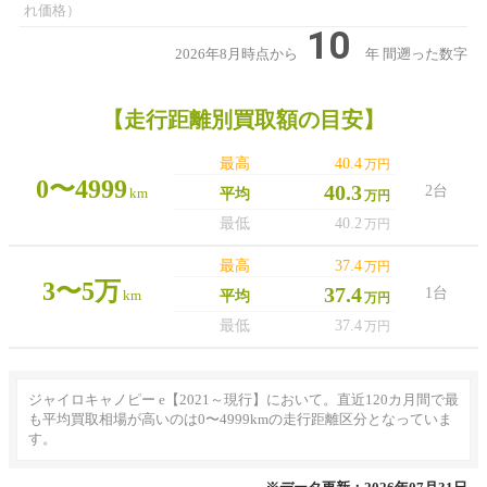
れ価格）
10
2026年8月時点から
年
間遡った数字
【走行距離別買取額の目安】
最高
40.4
万円
0〜4999
40.3
2台
km
平均
万円
最低
40.2
万円
最高
37.4
万円
3〜5万
37.4
1台
km
平均
万円
最低
37.4
万円
ジャイロキャノピー e【2021～現行】において。直近120カ月間で最
も平均買取相場が高いのは0〜4999kmの走行距離区分となっていま
す。