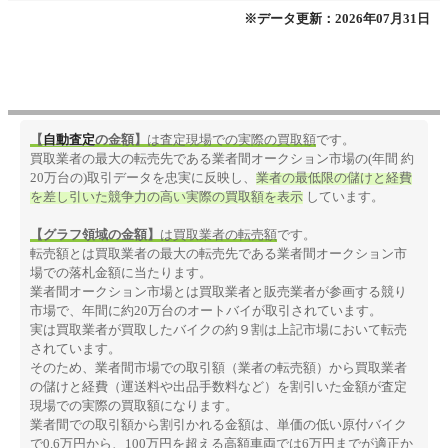
※データ更新：2026年07月31日
【
自動査定
の金額】
は査定現場での実際の買取額
です。
買取業者の最大の転売先である業者間オークション市場の(年間 約
20万台の)取引データを忠実に反映し、
業者の最低限の儲けと経費
を差し引いた競争力の高い実際の買取額を表示
しています。
【グラフ領域の金額】
は買取業者の転売額
です。
転売額とは買取業者の最大の転売先である業者間オークション市
場での落札金額に当たります。
業者間オークション市場とは買取業者と販売業者が参画する競り
市場で、年間に約20万台のオートバイが取引されています。
実は買取業者が買取したバイクの約９割は上記市場において転売
されています。
そのため、業者間市場での取引額（業者の転売額）から買取業者
の儲けと経費（運送料や出品手数料など）を割引いた金額が査定
現場での実際の買取額になります。
業者間での取引額から割引かれる金額は、単価の低い原付バイク
で0.6万円から、100万円を超える高額車両では6万円までが適正か