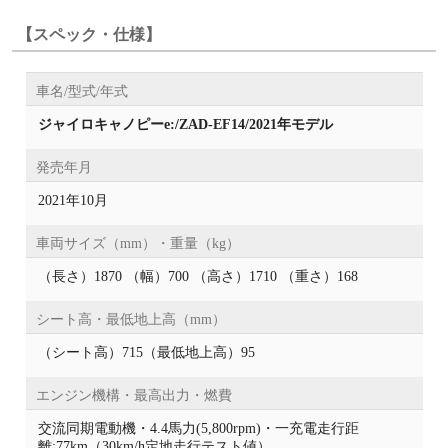
【スペック・仕様】
車名/型式/年式
ジャイロキャノピーe:/ZAD-EF14/2021年モデル
発売年月
2021年10月
車両サイズ（mm）・重量（kg）
（長さ）1870 （幅）700 （高さ）1710 （重さ）168
シート高・最低地上高（mm）
（シート高）715（最低地上高）95
エンジン機構・最高出力・燃費
交流同期電動機・4.4馬力(5,800rpm)・一充電走行距
離:77km（30km/h定地走行テスト値）