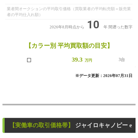
業者間オークションの平均取引価格（買取業者の平均転売額＝販売業
者の平均仕入れ額）
10
2026年8月時点から
年
間遡った数字
【カラー別 平均買取額の目安】
■
39.3
3台
万円
※データ更新：2026年07月31日
【
実働車
の取引価格帯】
ジャイロキャノピー e