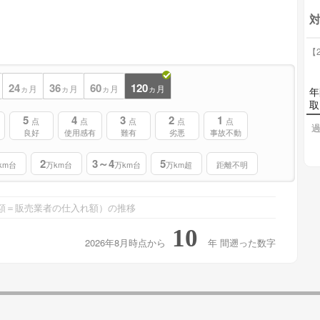
対
【2
24
36
60
120
ヵ月
ヵ月
ヵ月
ヵ月
年
取
5
4
3
2
1
点
点
点
点
点
過
良好
使用感有
難有
劣悪
事故不動
2
3～4
5
km台
万km台
万km台
万km超
距離不明
額＝販売業者の仕入れ額）の推移
10
2026年8月時点から
年
間遡った数字