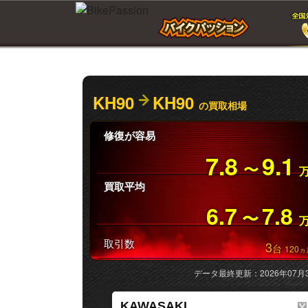
KH90
KH90
の買取相場
修復が容易
7.8
9.1
〜
買取平均
6.7
7.8
〜
取引数
3
台
120
ヵ
データ最終更新：2026年07月