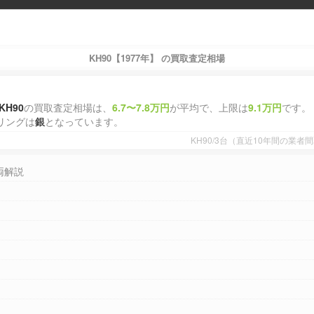
KH90【1977年】 の買取査定相場
KH90
の買取査定相場は、
6.7〜7.8万円
が平均で、上限は
9.1万円
です。
リングは
銀
となっています。
KH90/3台（直近10年間の業
両解説