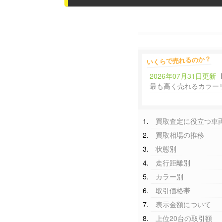
いくらで売れるのか？
2026年07月31日更新
最も高く売れるカラー
買取査定に役立つ車
買取相場の推移
状態別
走行距離別
カラー別
取引価格帯
表示金額について
上位20台の取引額