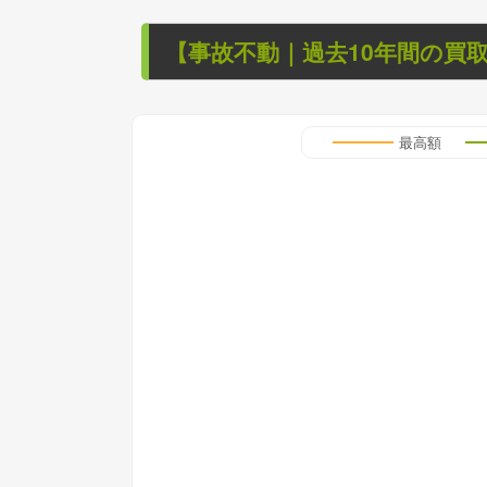
【
事故不動
｜過去
10
年
間の買
最高額