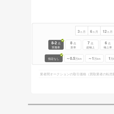
3
6
12
ヵ月
ヵ月
ヵ月
8-2
8
7
6
点
点
点
点
実働車
新車
超極上
極上車
～0.5
～1
1
指定なし
万km
万km
万
業者間オークションの取引価格（買取業者の転売