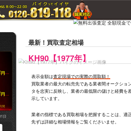
最新！買取査定相場
KH90【1977年】
万
円
表示金額は
査定現場での実際の買取額！
買取業者の最大の転売先である業者間オークション市
タを忠実に反映し、業者の最低限の儲けと経費を
万
円
示しています。
月間
業者の指標である買取相場を把握することは、適
31日
先ずは詳細な相場情報をご覧くださいませ。