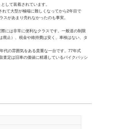
トとして装着されています。
正されて大型が極端に難しくなってから2年目で
ccクラスがあまり売れなかったのも事実。
実際には非常に便利なクラスです。一般道の制限
※現在は廃止）、税金や維持費は安く、車検はない、タ
。
0年代の雰囲気をある貴重な一台です。77年式
買取査定は旧車の価値に精通しているバイクパッシ