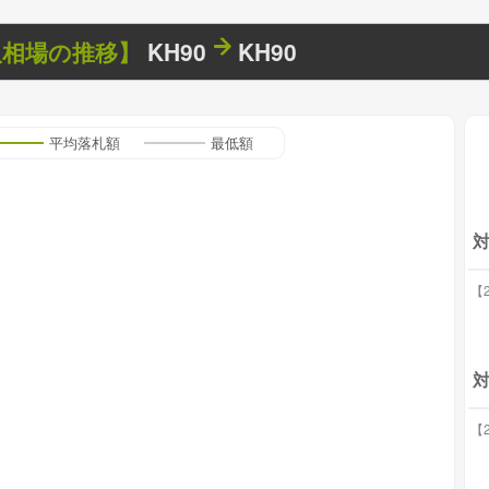
取相場の推移】
KH90
KH90
平均落札額
最低額
【2
対
【2