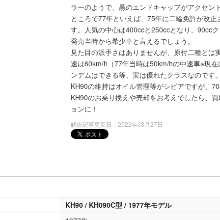
ラーのようで、黒のエンドキャップがアクセン
ところで77年といえば、75年に二輪免許が改
す。人気の中心は400ccと250ccとなり、90
発売当時から希少車と言えるでしょう。
見た目の派手さはありませんが、原付二種とは
速は60km/h（77年当時は50km/hの中速車
ンデムはできる等、実は優れたクラスなのです
KH90の維持はオイル管理等がシビアですが、7
KH90のお乗り換えや売却をお考えでしたら、
ョンに！
解説記事更新日：2022年03月27日
KH90 / KH090C型 / 1977年モデル