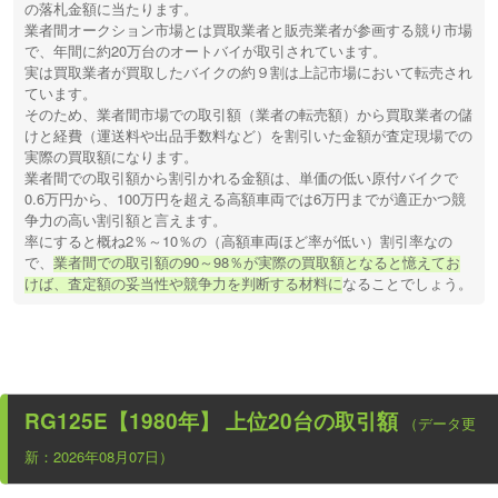
の落札金額に当たります。
業者間オークション市場とは買取業者と販売業者が参画する競り市場
で、年間に約20万台のオートバイが取引されています。
実は買取業者が買取したバイクの約９割は上記市場において転売され
ています。
そのため、業者間市場での取引額（業者の転売額）から買取業者の儲
けと経費（運送料や出品手数料など）を割引いた金額が査定現場での
実際の買取額になります。
業者間での取引額から割引かれる金額は、単価の低い原付バイクで
0.6万円から、100万円を超える高額車両では6万円までが適正かつ競
争力の高い割引額と言えます。
率にすると概ね2％～10％の（高額車両ほど率が低い）割引率なの
で、
業者間での取引額の90～98％が実際の買取額となると憶えてお
けば、査定額の妥当性や競争力を判断する材料に
なることでしょう。
RG125E【1980年】
上位20台の取引額
（データ更
新：2026年08月07日）