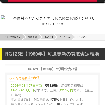
RG125E
バイク買取査定
買取相場
SUZUKI
51～125cc
RG125E【1980年】
毎週更新の買取査定相場
RG125E【1980年】
の買取査定相場
いくらで売れるのか？
2026年08月07日更新
RG125E
の買取査定相場は、
14.6〜20.5万円
が平均で、上限は
27.3万円
です。（直近
10年間）
平均買取額は、対3年前比で
75％
上昇
しています。
最も高く売れるカラーリングは
黒
となっています。