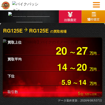
RG125E
RG125E
の買取相場
買取上位
20
27
〜
万
円
買取平均
14
20
〜
万
円
下位
5.9
14
〜
万
円
取引数
5
台
120
ヵ月間
データ最終更新：2026年08月07日