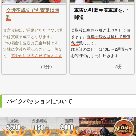
交渉不成立でも査定は無
車両の引取⇒廃車証をご
料
郵送
査定金額にご満足いただけない場
買取後に車両を引き上げさせて頂
合は買取不成立となります。
きます。
廃車手続きは弊社で無償
その場合も査定は完全無料です。
代行
致します。
無駄に交渉を重ねることは一切な
廃車証のコピーは10日～2週間程で
く、
速やかに辞去させて頂きます
お客様のお手元に届きます
（1分）
5分
バイクパッションについて