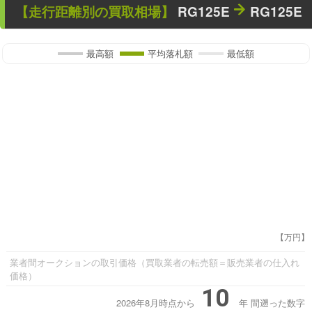
【走行距離別の買取相場】
RG125E
RG125E
最高額
平均落札額
最低額
【万円】
業者間オークションの取引価格（買取業者の転売額＝販売業者の仕入れ
価格）
10
2026年8月時点から
年
間遡った数字