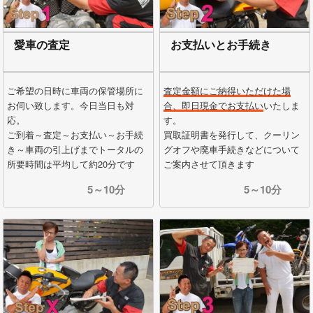
愛車の査定
お支払いとお手続き
ご希望の日時に車両の保管場所に
査定金額にご納得いただけた場
お伺い致します。今日当日も対
合、即日現金でお支払い
いたしま
応。
す。
ご到着～査定～お支払い～お手続
買取証明書を発行して、クーリン
き～車両の引上げまでトータルの
グオフや廃車手続きなどについて
所要時間は平均して約20分です
ご案内させて頂きます
5～10分
5～10分