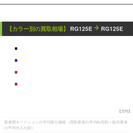
【カラー別の買取相場】
RG125E
RG125E
■
■
■
■
【万円】
業者間オークションの平均取引価格（買取業者の平均転売額＝販売業者
の平均仕入れ額）