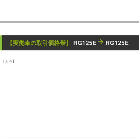
【
実働車
の取引価格帯】
RG125E
RG125E
【万円】