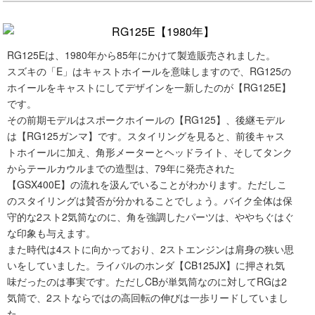
RG125Eは、1980年から85年にかけて製造販売されました。
スズキの「E」はキャストホイールを意味しますので、RG125の
ホイールをキャストにしてデザインを一新したのが【RG125E】
です。
その前期モデルはスポークホイールの【RG125】、後継モデル
は【RG125ガンマ】です。スタイリングを見ると、前後キャス
トホイールに加え、角形メーターとヘッドライト、そしてタンク
からテールカウルまでの造型は、79年に発売された
【GSX400E】の流れを汲んでいることがわかります。ただしこ
のスタイリングは賛否が分かれることでしょう。バイク全体は保
守的な2スト2気筒なのに、角を強調したパーツは、ややちぐはぐ
な印象も与えます。
また時代は4ストに向かっており、2ストエンジンは肩身の狭い思
いをしていました。ライバルのホンダ【CB125JX】に押され気
味だったのは事実です。ただしCBが単気筒なのに対してRGは2
気筒で、2ストならではの高回転の伸びは一歩リードしていまし
た。