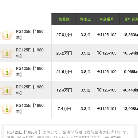
落札額
評価点
車台番号
走行距
RG125E【1980
27.0万円
3.3点
RG125-102
18,363
1
年】
RG125E【1980
25.2万円
3.5点
RG125-103
10,594
2
年】
RG125E【1980
21.6万円
3.8点
RG125-100
9,968k
3
年】
RG125E【1980
12.4万円
3.3点
RG125-103
40,448
4
年】
RG125E【1980
7.4万円
3.3点
RG125-101
13,008
5
年】
RG125E【1980年】において。業者間取引（買取業者の転売額）で、
直近120カ月間に最高値を付けたのは27.0万円で黒系・走行距離