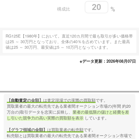
20
構成比
%
RG125E【1980年】において。直近120カ月間で最も取引が多い価格帯
は25 ～ 30万円となっており、全体の40％を占めています。また最高
値は25 ～ 30万円、最安値は5 ～ 10万円となっています。
※データ更新：2026年08月07日
【
自動査定
の金額】
は査定現場での実際の買取額
です。
買取業者の最大の転売先である業者間オークション市場の(年間 約20
万台の)取引データを忠実に反映し、
業者の最低限の儲けと経費を差
し引いた競争力の高い実際の買取額を表示
しています。
【グラフ領域の金額】
は買取業者の転売額
です。
転売額とは買取業者の最大の転売先である業者間オークション市場で