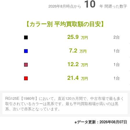
10
2026年8月時点から
年
間遡った数字
【カラー別 平均買取額の目安】
■
25.9
2台
万円
■
7.2
1台
万円
■
12.2
1台
万円
■
21.4
1台
万円
RG125E【1980年】において。直近120カ月間で、中古市場で最も多く
取引されているカラーは黒系です。最も平均買取相場が高いのは黒
系、次いで赤系となっています。
※データ更新：2026年08月07日