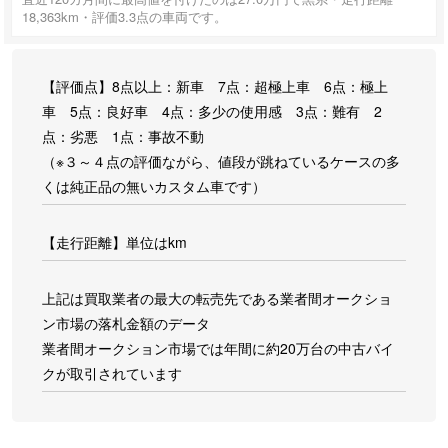
18,363km・評価3.3点の車両です。
【評価点】8点以上：新車 7点：超極上車 6点：極上
車 5点：良好車 4点：多少の使用感 3点：難有 2
点：劣悪 1点：事故不動
（※３～４点の評価ながら、値段が跳ねているケースの多
くは純正品の無いカスタム車です）
【走行距離】単位はkm
上記は買取業者の最大の転売先である業者間オークショ
ン市場の落札金額のデータ
業者間オークション市場では年間に約20万台の中古バイ
クが取引されています