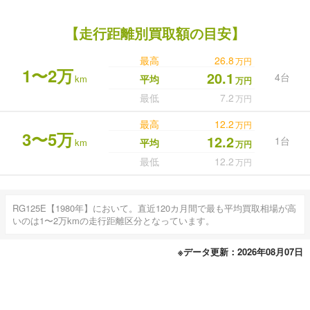
【走行距離別買取額の目安】
最高
26.8
万円
1〜2万
20.1
4台
km
平均
万円
最低
7.2
万円
最高
12.2
万円
3〜5万
12.2
1台
km
平均
万円
最低
12.2
万円
RG125E【1980年】において。直近120カ月間で最も平均買取相場が高
いのは1〜2万kmの走行距離区分となっています。
※データ更新：2026年08月07日