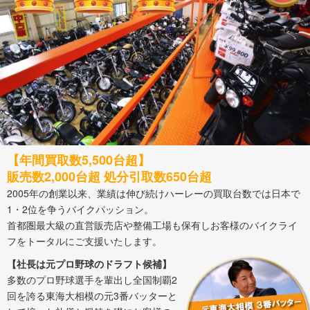
【年間買取数5,500台超】
販売数2,000台超 処分引取数650台超
2005年の創業以来、業績は伸び続けハーレーの買取台数では日本で
1・2位を争うバイクパッション。
首都圏最大級の直営販売店や整備工場も保有しお客様のバイクライ
フをトータルにご支援いたします。
【社長は元プロ野球のドラフト候補】
多数のプロ野球選手を輩出し全国制覇2
回を誇る東海大相模の元3番バッターと