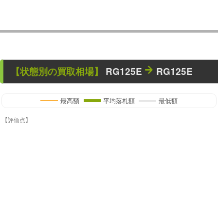
【状態別の買取相場】
RG125E
RG125E
最高額
平均落札額
最低額
【評価点】