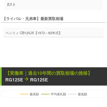
2スト
【ライバル・兄弟車】最新買取相場
ベンリィ CB125JX【1972～82年式】
【
実働車
｜過去
10
年
間の買取相場の推移】
RG125E
RG125E
最高額
平均落札額
最低額