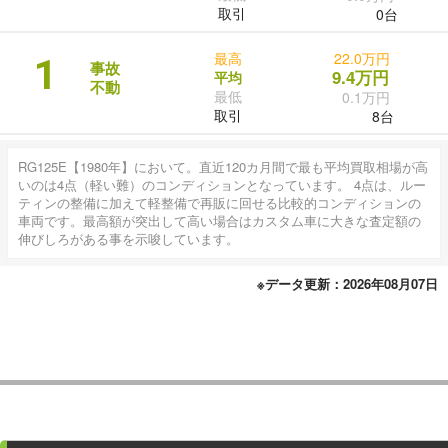
取引
0台
最高
22.0万円
1
事故
9.4万円
平均
不動
最低
0.1万円
取引
8台
RG125E【1980年】において。直近120カ月間で最も平均買取相場が高
いのは4点（軽い難）のコンディションとなっています。 4点は、ルー
ティンの整備に加えて軽整備で再販に回せる比較的コンディションの
車両です。最高額が突出して高い場合はカスタム車に大きな査定額の
伸びしろがある事を示唆しています。
※データ更新：2026年08月07日