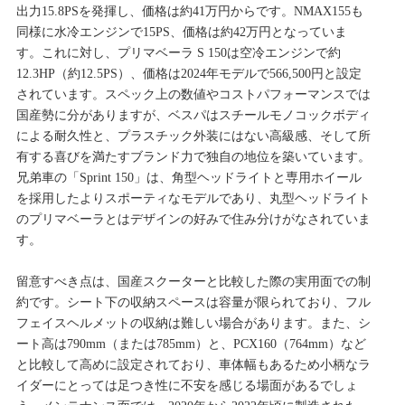
出力15.8PSを発揮し、価格は約41万円からです。NMAX155も
同様に水冷エンジンで15PS、価格は約42万円となっていま
す。これに対し、プリマベーラ S 150は空冷エンジンで約
12.3HP（約12.5PS）、価格は2024年モデルで566,500円と設定
されています。スペック上の数値やコストパフォーマンスでは
国産勢に分がありますが、ベスパはスチールモノコックボディ
による耐久性と、プラスチック外装にはない高級感、そして所
有する喜びを満たすブランド力で独自の地位を築いています。
兄弟車の「Sprint 150」は、角型ヘッドライトと専用ホイール
を採用したよりスポーティなモデルであり、丸型ヘッドライト
のプリマベーラとはデザインの好みで住み分けがなされていま
す。
留意すべき点は、国産スクーターと比較した際の実用面での制
約です。シート下の収納スペースは容量が限られており、フル
フェイスヘルメットの収納は難しい場合があります。また、シ
ート高は790mm（または785mm）と、PCX160（764mm）など
と比較して高めに設定されており、車体幅もあるため小柄なラ
イダーにとっては足つき性に不安を感じる場面があるでしょ