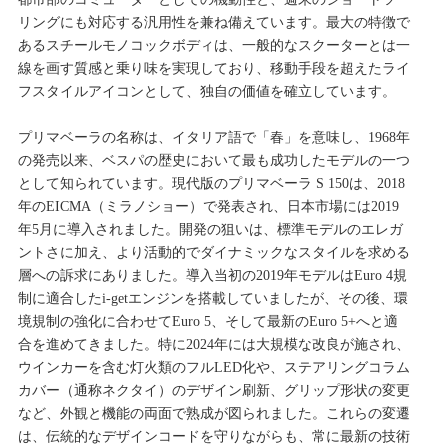
リングにも対応する汎用性を兼ね備えています。最大の特徴で
あるスチールモノコックボディは、一般的なスクーターとは一
線を画す質感と乗り味を実現しており、移動手段を超えたライ
フスタイルアイコンとして、独自の価値を確立しています。
プリマベーラの名称は、イタリア語で「春」を意味し、1968年
の発売以来、ベスパの歴史において最も成功したモデルの一つ
として知られています。現代版のプリマベーラ S 150は、2018
年のEICMA（ミラノショー）で発表され、日本市場には2019
年5月に導入されました。開発の狙いは、標準モデルのエレガ
ントさに加え、より活動的でダイナミックなスタイルを求める
層への訴求にありました。導入当初の2019年モデルはEuro 4規
制に適合したi-getエンジンを搭載していましたが、その後、環
境規制の強化に合わせてEuro 5、そして最新のEuro 5+へと適
合を進めてきました。特に2024年には大規模な改良が施され、
ウインカーを含む灯火類のフルLED化や、ステアリングコラム
カバー（通称ネクタイ）のデザイン刷新、グリップ形状の変更
など、外観と機能の両面で熟成が図られました。これらの変遷
は、伝統的なデザインコードを守りながらも、常に最新の技術