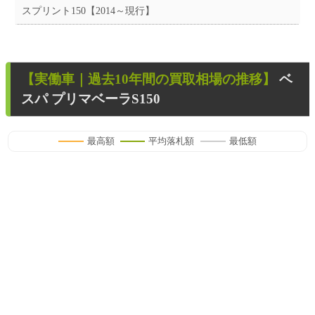
スプリント150【2014～現行】
【
実働車
｜過去
10
年
間の買取相場の推移】
ベ
スパ プリマベーラS150
最高額
平均落札額
最低額