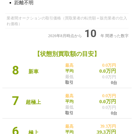
距離不明
業者間オークションの取引価格（買取業者の転売額＝販売業者の仕入
れ価格）
10
2026年8月時点から
年
間遡った数字
【状態別買取額の目安】
8
最高
0.0万円
0.0万円
新車
平均
最低
0.0万円
取引
0台
7
最高
0.0万円
0.0万円
超極上
平均
最低
0.0万円
取引
0台
6
最高
39.3万円
39.3万円
極上
平均