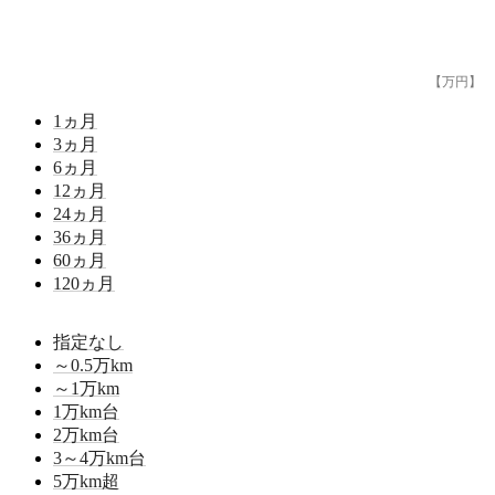
【万円】
1
ヵ月
3
ヵ月
6
ヵ月
12
ヵ月
24
ヵ月
36
ヵ月
60
ヵ月
120
ヵ月
指定なし
～0.5
万km
～1
万km
1
万km台
2
万km台
3～4
万km台
5
万km超