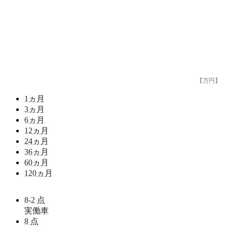
【万円】
1
ヵ月
3
ヵ月
6
ヵ月
12
ヵ月
24
ヵ月
36
ヵ月
60
ヵ月
120
ヵ月
8-2
点
実働車
8
点