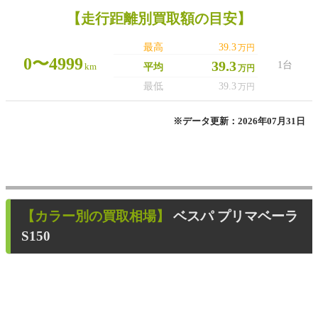
【走行距離別買取額の目安】
最高
39.3
万円
0〜4999
39.3
1台
km
平均
万円
最低
39.3
万円
※データ更新：2026年07月31日
【カラー別の買取相場】
ベスパ プリマベーラ
S150