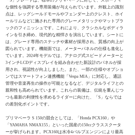
「S」グレードは、標準のプリマベーラに対して、スポーティ
な個性を強調する専用装備が与えられています。外観上の識別
点は、レッグシールドモールやフェンダー上のクレスト、ホイ
ールリムなどに施された専用のグレーメタリックやマットブラ
ックのフィニッシュです。これにより、クラシカルなボディラ
インを引き締め、現代的な精悍さを演出しています。シートに
は、グレード専用のステッチや素材が採用され、質感の向上が
図られています。機能面では、メーターパネルの仕様も進化し
ています。2024年モデルでは、アナログ式スピードメーターと
3インチLCDディスプレイを組み合わせた新設計のパネルが採
用され、視認性が向上しました。また、一部の仕様やオプショ
ンではスマートフォン連携機能「Vespa MIA」に対応し、通話
管理や音楽再生の操作が可能となるなど、デジタルライフとの
親和性も高められています。これらの装備は、伝統を重んじつ
つも最新の利便性を求めるライダーに向けた、「S」ならでは
の差別化ポイントです。
プリマベーラ S 150の競合としては、「Honda PCX160」や
「YAMAHA NMAX155」といった国産の150ccクラススクータ
ーが挙げられます。PCX160は水冷4バルブエンジンにより最高