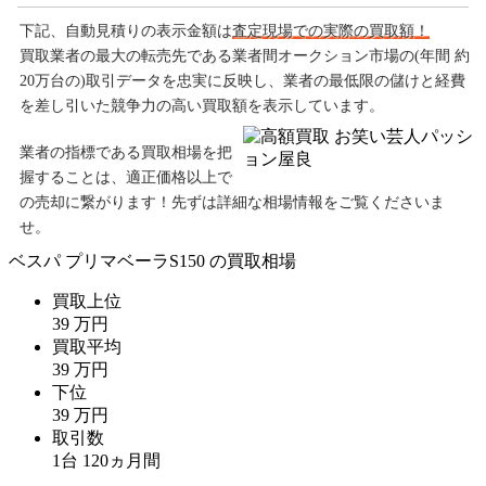
下記、自動見積りの
表示金額は
査定現場での実際の買取額！
買取業者の最大の転売先である業者間オークション市場の(年間 約
20万台の)取引データを忠実に反映し、業者の最低限の儲けと経費
を差し引いた競争力の高い買取額を表示しています。
業者の指標である買取相場を把
握することは、適正価格以上で
の売却に繋がります！先ずは詳細な相場情報をご覧くださいま
せ。
ベスパ プリマベーラS150
の買取相場
買取上位
39
万
円
買取平均
39
万
円
下位
39
万
円
取引数
1
台
120
ヵ月間