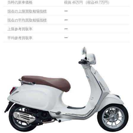
当時の新車価格
税抜 46万円 （税込49.7万円）
ー
現在の上限買取相場指標
ー
現在の平均買取相場指標
ー
上限参考買取率
ー
平均参考買取率