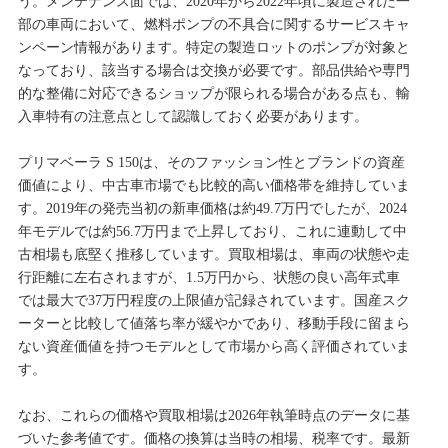
う。メンテナンス面では、2020年から2022年頃に製造された一
部の車両において、燃料ポンプの不具合に関するサービスキャ
ンペーン情報があります。特定の製造ロットのポンプが対象と
なっており、該当する場合は交換が必要です。部品供給や専門
的な整備に対応できるショップが限られる場合がある点も、輸
入車特有の注意点として認識しておく必要があります。
プリマベーラ S 150は、そのファッション性とブランドの資産
価値により、中古車市場でも比較的高い価格帯を維持していま
す。2019年の発売当初の新車価格は約49.7万円でしたが、2024
年モデルでは約56.7万円まで上昇しており、これに連動して中
古相場も底堅く推移しています。買取相場は、車両の状態や走
行距離に左右されますが、1.5万円から、状態の良い高年式車
では最大で37万円程度の上限値が記録されています。国産スク
ーターと比較して値落ち率が緩やかであり、移動手段に留まら
ない資産価値を持つモデルとして市場から高く評価されていま
す。
なお、これらの価格や買取相場は2026年執筆時点のデータに基
づいた参考値です。価格の換算は当時の相場、税率です。最新