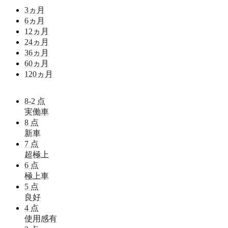
3
ヵ月
6
ヵ月
12
ヵ月
24
ヵ月
36
ヵ月
60
ヵ月
120
ヵ月
8-2
点
実働車
8
点
新車
7
点
超極上
6
点
極上車
5
点
良好
4
点
使用感有