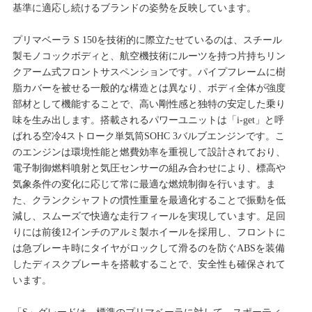
基準に適応し続けるブランドの姿勢を反映しています。
プリマベーラ S 150を技術的に際立たせているのは、スチール
製モノコックボディと、航空機技術にルーツを持つ片持ちリン
クアーム式フロントサスペンションです。パイプフレームに樹
脂カバーを被せる一般的な構造とは異なり、ボディ全体が強度
部材として機能することで、高い剛性感と独特の安定した乗り
味を生み出します。搭載されるパワーユニットは「i-get」と呼
ばれる空冷4ストローク単気筒SOHC 3バルブエンジンです。こ
のエンジンは環境性能と燃費効率を重視して設計されており、
電子制御燃料噴射と気圧センサーの組み合わせにより、標高や
気象条件の変化に応じて常に最適な燃焼制御を行います。ま
た、クランクシャフトの慣性重量を最適化することで振動を低
減し、スムーズで快適な走行フィールを実現しています。足回
りには前後12インチのアルミ製ホイールを採用し、フロントに
は急ブレーキ時にタイヤがロックして滑るのを防ぐABSを装備
したディスクブレーキを搭載することで、安全性も確保されて
います。