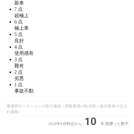
新車
7
点
超極上
6
点
極上車
5
点
良好
4
点
使用感有
3
点
難有
2
点
劣悪
1
点
事故不動
業者間オークションの取引価格（買取業者の転売額＝販売業者の仕入
れ価格）
10
2026年8月時点から
年
間遡った数字