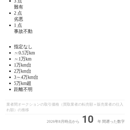
3
点
難有
2
点
劣悪
1
点
事故不動
指定なし
～0.5
万km
～1
万km
1
万km台
2
万km台
3～4
万km台
5
万km超
距離不明
業者間オークションの取引価格（買取業者の転売額＝販売業者の仕入
れ額）の推移
10
2026年8月時点から
年
間遡った数字