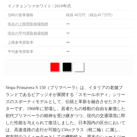
イノチェンツァホワイト / 2019年式
当時の新車価格
税抜 46万円 （税込49.7万円）
ー
現在の上限買取相場指標
ー
現在の平均買取相場指標
ー
上限参考買取率
ー
平均参考買取率
Vespa Primavera S 150（プリマベーラ）は、イタリアの老舗ブ
ランドであるピアッジオが展開する「スモールボディ」シリー
ズのスポーティモデルとして、伝統と革新を融合させたスクー
ターです。1968年に登場し、若者たちの移動の自由を象徴した
初代プリマベーラの精神を受け継ぎつつ、現代の交通環境に即
した性能を与えられて復活しました。日本国内の区分において
は、高速道路の走行が可能な150ccクラス（軽二輪）に属し、
都市部のコミューターとしての機動性と、週末のショートツー