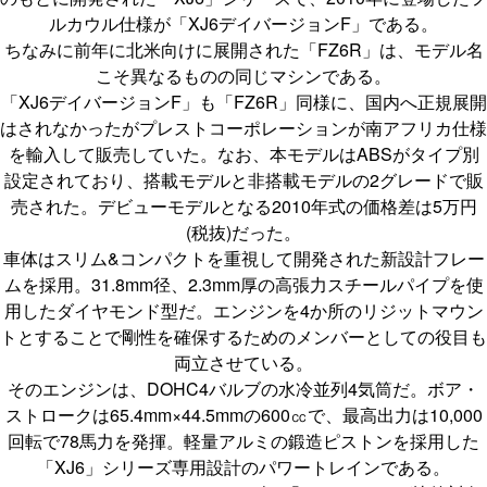
ルカウル仕様が「XJ6デイバージョンF」である。
ちなみに前年に北米向けに展開された「FZ6R」は、モデル名
こそ異なるものの同じマシンである。
「XJ6デイバージョンF」も「FZ6R」同様に、国内へ正規展開
はされなかったがプレストコーポレーションが南アフリカ仕様
を輸入して販売していた。なお、本モデルはABSがタイプ別
設定されており、搭載モデルと非搭載モデルの2グレードで販
売された。デビューモデルとなる2010年式の価格差は5万円
(税抜)だった。
車体はスリム&コンパクトを重視して開発された新設計フレー
ムを採用。31.8mm径、2.3mm厚の高張力スチールパイプを使
用したダイヤモンド型だ。エンジンを4か所のリジットマウン
トとすることで剛性を確保するためのメンバーとしての役目も
両立させている。
そのエンジンは、DOHC4バルブの水冷並列4気筒だ。ボア・
ストロークは65.4mm×44.5mmの600㏄で、最高出力は10,000
回転で78馬力を発揮。軽量アルミの鍛造ピストンを採用した
「XJ6」シリーズ専用設計のパワートレインである。