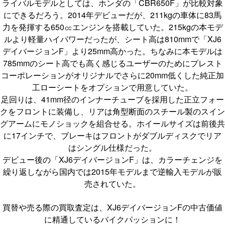
ライバルモデルとしては、ホンダの「CBR650F」が比較対象
にできるだろう。2014年デビューだが、211kgの車体に83馬
力を発揮する650㏄エンジンを搭載していた。215kgの本モデ
ルより軽量ハイパワーだったが、シート高は810mmで「XJ6
デイバージョンF」より25mm高かった。ちなみに本モデルは
785mmのシート高でも高く感じるユーザーのためにプレスト
コーポレーションがオリジナルでさらに20mm低くした純正加
工ローシートをオプションで用意していた。
足回りは、41mm径のインナーチューブを採用した正立フォー
クをフロントに装備し、リアは角型断面のスチール製のスイン
グアームにモノショックを組合せる。ホイールサイズは前後共
に17インチで、ブレーキはフロントがダブルディスクでリア
はシングル仕様だった。
デビュー後の「XJ6デイバージョンF」は、カラーチェンジを
繰り返しながら国内では2015年モデルまで逆輸入モデルが販
売されていた。
買替や売る際の買取査定は、XJ6デイバージョンFの中古価値
に精通しているバイクパッションに！