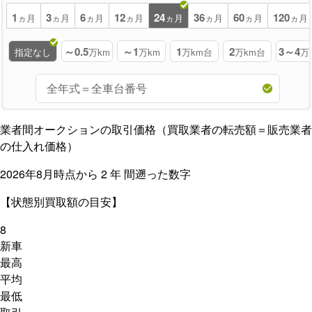
1
3
6
12
24
36
60
120
ヵ月
ヵ月
ヵ月
ヵ月
ヵ月
ヵ月
ヵ月
ヵ月
～0.5
～1
1
2
3～4
指定なし
万km
万km
万km台
万km台
万
業者間オークションの取引価格（買取業者の転売額＝販売業者
の仕入れ価格）
2026年8月時点から
2
年
間遡った数字
【状態別買取額の目安】
8
新車
最高
平均
最低