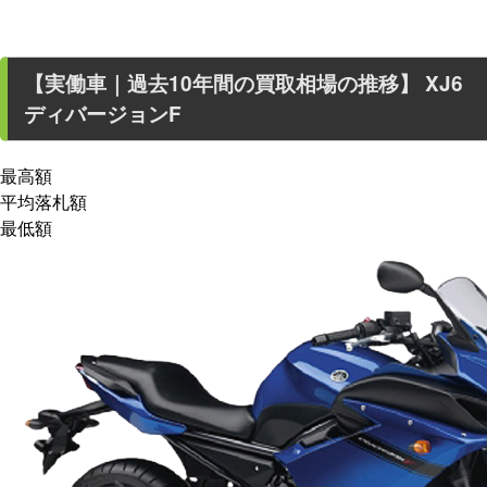
【
実働車
｜過去
10
年
間の買取相場の推移】
XJ6
ディバージョンF
最高額
平均落札額
最低額