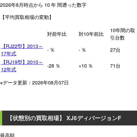
2026年8月時点から
10
年
間遡った数字
【平均買取相場の変動】
10年間の取
対前年比
対10年前比
引台数
【RJ22型】2013～
-
％
-
％
27台
17年式
【RJ19型】2010～
-28
％
+10
％
71台
12年式
※データ更新：2026年08月07日
【状態別の買取相場】
XJ6ディバージョンF
最高額