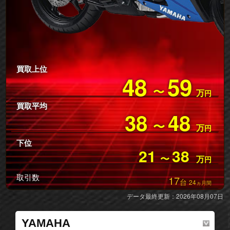
買取上位
48
59
〜
万
円
買取平均
38
48
〜
万
円
下位
21
38
〜
万
円
取引数
17
台
24
ヵ月間
データ最終更新：2026年08月07日