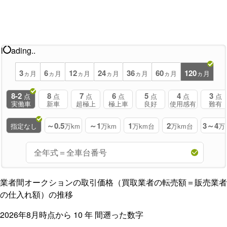
l
ading..
3
6
12
24
36
60
120
ヵ月
ヵ月
ヵ月
ヵ月
ヵ月
ヵ月
ヵ月
8-2
8
7
6
5
4
3
点
点
点
点
点
点
点
実働車
新車
超極上
極上車
良好
使用感有
難有
～0.5
～1
1
2
3～4
指定なし
万km
万km
万km台
万km台
万
業者間オークションの取引価格（買取業者の転売額＝販売業者
の仕入れ額）の推移
2026年8月時点から
10
年
間遡った数字