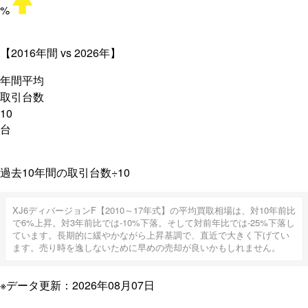
%
【2016年間 vs 2026年】
年間平均
取引台数
10
台
過去10年間の取引台数÷10
XJ6ディバージョンF【2010～17年式】の平均買取相場は、対10年前比
で6%上昇。対3年前比では-10%下落。そして対前年比では-25%下落し
ています。長期的に緩やかながら上昇基調で、直近で大きく下げてい
ます。売り時を逸しないために早めの売却が良いかもしれません。
※データ更新：2026年08月07日