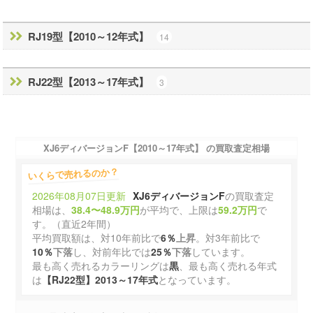
RJ19型【2010～12年式】
14
RJ22型【2013～17年式】
3
XJ6ディバージョンF【2010～17年式】 の買取査定相場
いくらで売れるのか？
2026年08月07日更新
XJ6ディバージョンF
の買取査定
相場は、
38.4〜48.9万円
が平均で、上限は
59.2万円
で
す。（直近2年間）
平均買取額は、対10年前比で
6％
上昇
。対3年前比で
10％
下落
し、対前年比では
25％
下落
しています。
最も高く売れるカラーリングは
黒
、最も高く売れる年式
は
【RJ22型】2013～17年式
となっています。