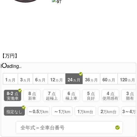
【万円】
l
ading..
1
3
6
12
24
36
60
120
ヵ月
ヵ月
ヵ月
ヵ月
ヵ月
ヵ月
ヵ月
ヵ月
8-2
8
7
6
5
4
3
点
点
点
点
点
点
点
実働車
新車
超極上
極上車
良好
使用感有
難有
～0.5
～1
1
2
3～4
指定なし
万km
万km
万km台
万km台
万