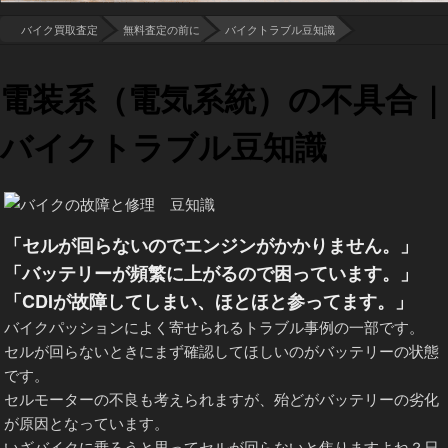
バイク買取査定
無料査定の前に
バイクトラブル豆知識
電装系（電気系統）の不具合｜
バイクトラブル豆知識
「セルが回らないのでエンジンがかかりません。」
「バッテリーが頻繁に上がるので困っています。」
「CDIが故障してしまい、ほとほと参ってます。」
バイクパッションによく寄せられるトラブル事例の一部です。
セルが回らないときにまず確認してほしいのがバッテリーの状態
です。
セルモーターの不良も考えられますが、殆どがバッテリーの劣化
が原因となっています。
いざバイクに乗ろうと思ってセルが回らないと焦りますよね？日