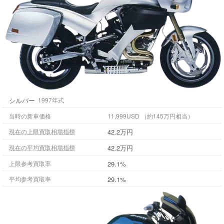
シルバー
1997年式
当時の新車価格
11,999USD （約145万円相当）
42.2万円
現在の上限買取相場指標
42.2万円
現在の平均買取相場指標
上限参考買取率
29.1%
平均参考買取率
29.1%