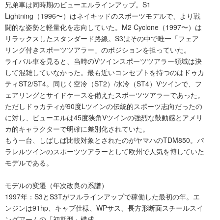
兄弟車は同時期のビューエルラインアップ。S1
Lightning（1996〜）はネイキッドのスポーツモデルで、より戦
闘的な姿勢と軽量化を志向していた。M2 Cyclone（1997〜）は
リラックスしたスタンダード路線。S3はその中で唯一「フェア
リング付きスポーツツアラー」のポジションを担っていた。
ライバル車を見ると、当時のVツインスポーツツアラー領域は決
して混雑していなかった。最も近いコンセプトを持つのはドゥカ
ティST2/ST4。同じく空冷（ST2）/水冷（ST4）Vツインで、フ
ェアリングとサイドケースを備えたスポーツツアラーであった。
ただしドゥカティが90度Lツインの伝統的スポーツ志向だったの
に対し、ビューエルは45度狭角Vツインの強烈な鼓動感とアメリ
カ的キャラクターで明確に差別化されていた。
もう一台、しばしば比較対象とされたのがヤマハのTDM850。パ
ラレルツインのスポーツツアラーとして欧州で人気を博していた
モデルである。
モデルの変遷（年次改良の系譜）
1997年：S3とS3Tがフルラインアップで稼働した最初の年。エ
ンジンは91hp、キャブ仕様、WPサス、長方形断面スチールスイ
ングアームの「初期型」構成。