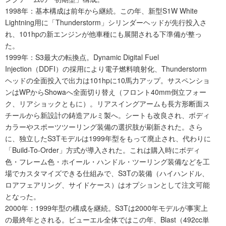
1998年：基本構成は前年から継続。この年、新型S1W White
Lightning用に「Thunderstorm」シリンダーヘッドが先行投入さ
れ、101hpの新エンジンが他車種にも展開される下準備が整っ
た。
1999年：S3最大の転換点。Dynamic Digital Fuel
Injection（DDFI）の採用により電子燃料噴射化、Thunderstorm
ヘッドの全面投入で出力は101hpに10馬力アップ。サスペンショ
ンはWPからShowaへ全面切り替え（フロント40mm倒立フォー
ク、リアショックともに）。リアスイングアームも長方形断面ス
チールから新設計の鋳造アルミ製へ。シートも改良され、ボディ
カラーやスポーツツーリング装備の選択肢が刷新された。さら
に、独立したS3Tモデルは1999年型をもって廃止され、代わりに
「Build-To-Order」方式が導入された。これは購入時にボディ
色・フレーム色・ホイール・ハンドル・ツーリング装備などを工
場でカスタマイズできる仕組みで、S3Tの装備（ハイハンドル、
ロアフェアリング、サイドケース）はオプションとして注文可能
となった。
2000年：1999年型の構成を継続。S3Tは2000年モデルが事実上
の最終年とされる。ビューエル全体ではこの年、Blast（492cc単