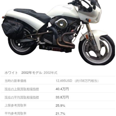
ホワイト 2002年モデル
2002年式
当時の新車価格
12,495USD （約156万円相当）
40.4万円
現在の上限買取相場指標
33.8万円
現在の平均買取相場指標
上限参考買取率
25.9%
平均参考買取率
21.7%