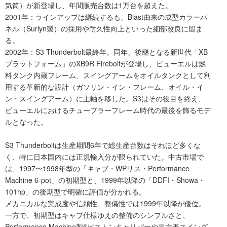
気筒）が新登場し、年間販売台数は1万台を超えた。
2001年：ラインアップは継続するも、Blast由来の成型カラーパ
ネル（Surlyn製）の採用や耐久性向上といった細部改良に留ま
る。
2002年：S3 Thunderbolt最終年。同年、後継となる新世代「XB
プラットフォーム」のXB9R Fireboltが登場し、ビューエルは燃
料タンク内蔵フレーム、スイングアームをオイルタンクとして利
用する革新的な設計（ガソリン・イン・フレーム、オイル・イ
ン・スイングアーム）に主軸を移した。S3はその役目を終え、
ビューエルにおけるチューブラーフレーム時代の最後を飾るモデ
ルとなった。
S3 Thunderboltは生産期間6年で総生産台数はそれほど多くな
く、特に日本国内には正規輸入分が限られていた。中古市場で
は、1997〜1998年型の「キャブ・WPサス・Performance
Machine 6-pot」の初期型と、1999年以降の「DDFI・Showa・
101hp」の後期型で明確に評価が分かれる。
メカニカルな完成度や信頼性、整備性では1999年以降が優位。
一方で、初期型はキャブ仕様ゆえの整備のシンプルさと、
Performance Machine製6ピストンキャリパーや長方形スイング