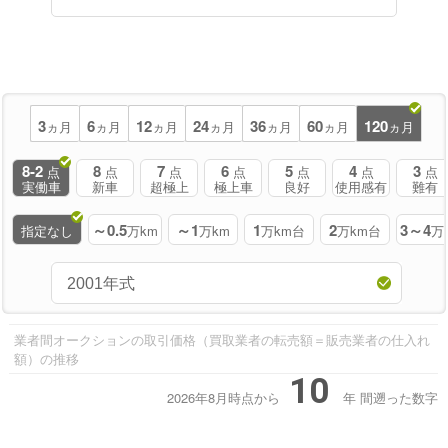
3
6
12
24
36
60
120
ヵ月
ヵ月
ヵ月
ヵ月
ヵ月
ヵ月
ヵ月
8-2
8
7
6
5
4
3
点
点
点
点
点
点
点
実働車
新車
超極上
極上車
良好
使用感有
難有
～0.5
～1
1
2
3～4
指定なし
万km
万km
万km台
万km台
万
業者間オークションの取引価格（買取業者の転売額＝販売業者の仕入れ
額）の推移
10
2026年8月時点から
年
間遡った数字