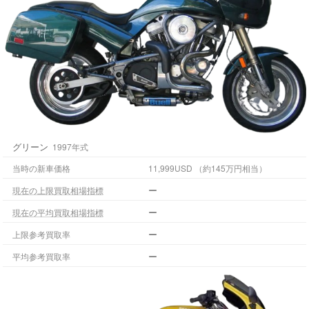
グリーン
1997年式
当時の新車価格
11,999USD （約145万円相当）
ー
現在の上限買取相場指標
ー
現在の平均買取相場指標
ー
上限参考買取率
ー
平均参考買取率