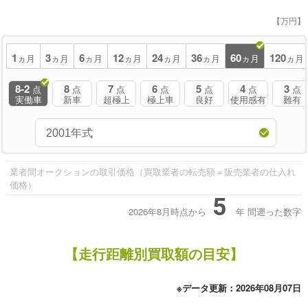
【万円】
1
3
6
12
24
36
60
120
ヵ月
ヵ月
ヵ月
ヵ月
ヵ月
ヵ月
ヵ月
ヵ月
8-2
8
7
6
5
4
3
点
点
点
点
点
点
点
実働車
新車
超極上
極上車
良好
使用感有
難有
業者間オークションの取引価格（買取業者の転売額＝販売業者の仕入れ
価格）
5
2026年8月時点から
年
間遡った数字
【走行距離別買取額の目安】
※データ更新：2026年08月07日