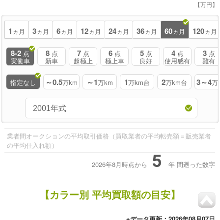
【万円】
1
3
6
12
24
36
60
120
ヵ月
ヵ月
ヵ月
ヵ月
ヵ月
ヵ月
ヵ月
ヵ月
8-2
8
7
6
5
4
3
点
点
点
点
点
点
点
実働車
新車
超極上
極上車
良好
使用感有
難有
～0.5
～1
1
2
3～4
指定なし
万km
万km
万km台
万km台
万
業者間オークションの平均取引価格（買取業者の平均転売額＝販売業者
の平均仕入れ額）
5
2026年8月時点から
年
間遡った数字
【カラー別 平均買取額の目安】
※データ更新：2026年08月07日