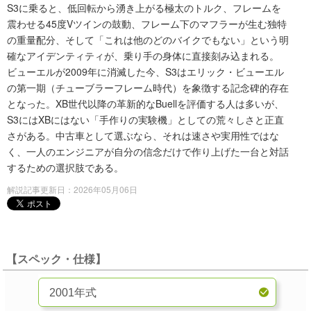
S3に乗ると、低回転から湧き上がる極太のトルク、フレームを
震わせる45度Vツインの鼓動、フレーム下のマフラーが生む独特
の重量配分、そして「これは他のどのバイクでもない」という明
確なアイデンティティが、乗り手の身体に直接刻み込まれる。
ビューエルが2009年に消滅した今、S3はエリック・ビューエル
の第一期（チューブラーフレーム時代）を象徴する記念碑的存在
となった。XB世代以降の革新的なBuellを評価する人は多いが、
S3にはXBにはない「手作りの実験機」としての荒々しさと正直
さがある。中古車として選ぶなら、それは速さや実用性ではな
く、一人のエンジニアが自分の信念だけで作り上げた一台と対話
するための選択肢である。
解説記事更新日：2026年05月06日
【スペック・仕様】