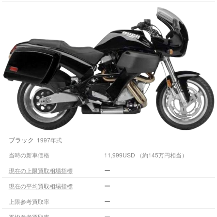
ブラック
1997年式
当時の新車価格
11,999USD （約145万円相当）
ー
現在の上限買取相場指標
ー
現在の平均買取相場指標
ー
上限参考買取率
ー
平均参考買取率