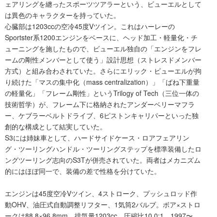
ェアリングを纏ったスポーツツアラーという、ビューエルとして
は異色のキャラクターを持っていた。
心臓部は1203ccの空冷45度Vツイン。これはハーレーの
Sportster系1200エンジンをベースに、ヘッド加工・軽量化・チ
ューニングを施したもので、ビューエル独自の「エンジンをフレ
ームの剛性メンバーとして使う」設計思想（ストレスドメンバー
方式）と組み合わされていた。さらにエリック・ビューエルが拘
り続けた「マスの集中化（mass centralization）」「ばね下重量
の軽量化」「フレーム剛性」というTrilogy of Tech（三位一体の
技術哲学）が、フレーム下に格納されたアンダーベリーマフラ
ー、ケブラーベルトドライブ、6ピストンキャリパーといった独
創的な構成として結実していた。
S3には姉妹車として、ハードサイドケース・ロアフェアリン
グ・ツーリングハンドル・ツーリングステップを標準装備したロ
ングツーリング志向のS3Tが併売されていた。両者はメカニズム
的にはほぼ同一で、装備の差で性格を分けていた。
エンジンは45度空冷Vツイン、4ストローク、プッシュロッド作
動OHV、油圧式自動調整リフター、1気筒2バルブ。ボア×ストロ
ークは88.8×96.8mm、排気量1203cc、圧縮比10.0:1。1997〜