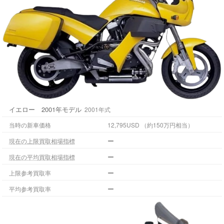
イエロー 2001年モデル
2001年式
当時の新車価格
12,795USD （約150万円相当）
ー
現在の上限買取相場指標
ー
現在の平均買取相場指標
ー
上限参考買取率
ー
平均参考買取率