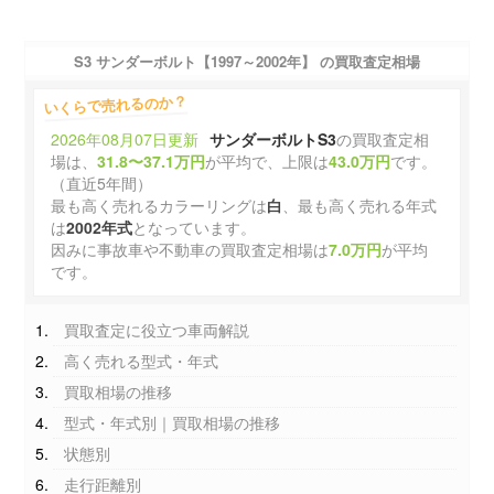
S3 サンダーボルト【1997～2002年】 の買取査定相場
いくらで売れるのか？
2026年08月07日更新
サンダーボルトS3
の買取査定相
場は、
31.8〜37.1万円
が平均で、上限は
43.0万円
です。
（直近5年間）
最も高く売れるカラーリングは
白
、最も高く売れる年式
は
2002年式
となっています。
因みに事故車や不動車の買取査定相場は
7.0万円
が平均
です。
買取査定に役立つ車両解説
高く売れる型式・年式
買取相場の推移
型式・年式別｜買取相場の推移
状態別
走行距離別