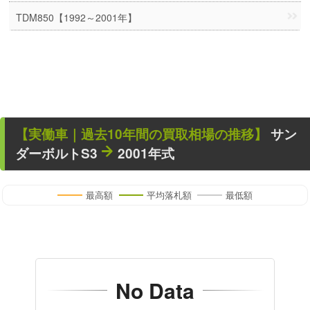
TDM850【1992～2001年】
【
実働車
｜過去
10
年
間の買取相場の推移】
サン
ダーボルトS3
2001年式
最高額
平均落札額
最低額
No Data