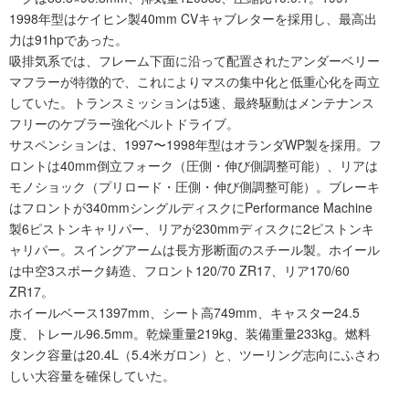
1998年型はケイヒン製40mm CVキャブレターを採用し、最高出
力は91hpであった。
吸排気系では、フレーム下面に沿って配置されたアンダーベリー
マフラーが特徴的で、これによりマスの集中化と低重心化を両立
していた。トランスミッションは5速、最終駆動はメンテナンス
フリーのケブラー強化ベルトドライブ。
サスペンションは、1997〜1998年型はオランダWP製を採用。フ
ロントは40mm倒立フォーク（圧側・伸び側調整可能）、リアは
モノショック（プリロード・圧側・伸び側調整可能）。ブレーキ
はフロントが340mmシングルディスクにPerformance Machine
製6ピストンキャリパー、リアが230mmディスクに2ピストンキ
ャリパー。スイングアームは長方形断面のスチール製。ホイール
は中空3スポーク鋳造、フロント120/70 ZR17、リア170/60
ZR17。
ホイールベース1397mm、シート高749mm、キャスター24.5
度、トレール96.5mm。乾燥重量219kg、装備重量233kg。燃料
タンク容量は20.4L（5.4米ガロン）と、ツーリング志向にふさわ
しい大容量を確保していた。