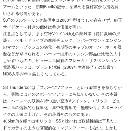
アームといった「初期Buellの記号」を求める愛好家から指名買
いされる傾向がある。
S3Tのフルツーリング装備車は2000年型までしか存在せず、純正
サイドケース付きの個体は希少価値が高い。
注意点としては、まず空冷Vツインゆえの熱対策（特に夏場の渋
滞）、ベルトドライブの摩耗チェック、ラバーマウントエンジン
のマウントブッシュの劣化、初期型のキャブのオーバーホール履
歴などが挙げられる。ハーレー由来のエンジン部品は比較的入手
しやすいものの、ビューエル固有のフレーム・サスペンション・
電装系パーツは、ブランド消滅（2009年生産終了）の影響で
NOS入手が年々厳しくなっている。
S3 Thunderboltは「スポーツツアラー」という肩書きを持ちなが
ら、実際にはどのスポーツツアラーにも似ていない。その本質
は、ハーレーの鼓動を持つ重い空冷Vツインを、エリック・ビュ
ーエルの偏執的な軽量化・集中化哲学で「無理やり」スポーツバ
イクの土俵に上げた、その矛盾そのものにある。
405km/hを叩き出すリッターSSと比べれば数値性能は平凡だ。
ドゥカティのような官能的なエンジンフィールもない。しかし