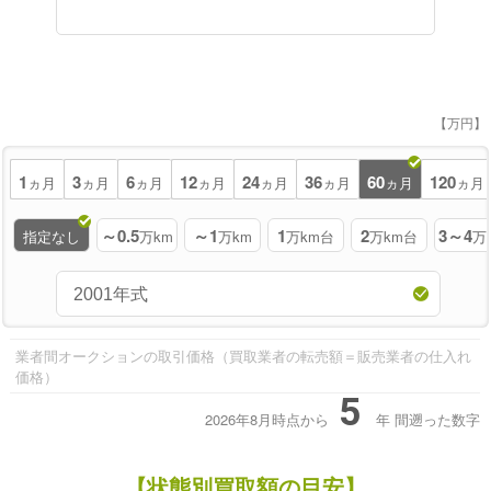
【万円】
1
3
6
12
24
36
60
120
ヵ月
ヵ月
ヵ月
ヵ月
ヵ月
ヵ月
ヵ月
ヵ月
～0.5
～1
1
2
3～4
指定なし
万km
万km
万km台
万km台
万
業者間オークションの取引価格（買取業者の転売額＝販売業者の仕入れ
価格）
5
2026年8月時点から
年
間遡った数字
【状態別買取額の目安】