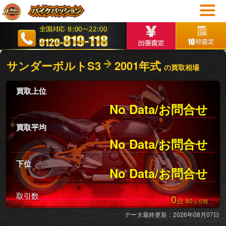
サンダーボルトS3
2001年式
の買取相場
買取上位
No Data/お問合せ
買取平均
No Data/お問合せ
下位
No Data/お問合せ
取引数
0
台
60
ヵ月間
データ最終更新：2026年08月07日