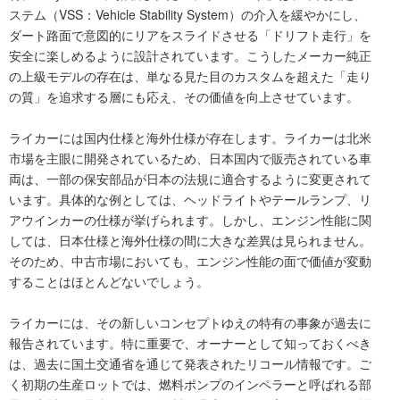
ステム（VSS：Vehicle Stability System）の介入を緩やかにし、
ダート路面で意図的にリアをスライドさせる「ドリフト走行」を
安全に楽しめるように設計されています。こうしたメーカー純正
の上級モデルの存在は、単なる見た目のカスタムを超えた「走り
の質」を追求する層にも応え、その価値を向上させています。
ライカーには国内仕様と海外仕様が存在します。ライカーは北米
市場を主眼に開発されているため、日本国内で販売されている車
両は、一部の保安部品が日本の法規に適合するように変更されて
います。具体的な例としては、ヘッドライトやテールランプ、リ
アウインカーの仕様が挙げられます。しかし、エンジン性能に関
しては、日本仕様と海外仕様の間に大きな差異は見られません。
そのため、中古市場においても、エンジン性能の面で価値が変動
することはほとんどないでしょう。
ライカーには、その新しいコンセプトゆえの特有の事象が過去に
報告されています。特に重要で、オーナーとして知っておくべき
は、過去に国土交通省を通じて発表されたリコール情報です。ご
く初期の生産ロットでは、燃料ポンプのインペラーと呼ばれる部