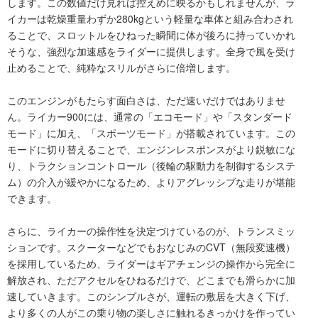
します。この数値だけ見れば控えめに映るかもしれませんが、ラ
イカーは乾燥重量わずか280kgという軽量な車体と組み合わされ
ることで、スロットルをひねった瞬間に体が後ろに持っていかれ
そうな、強烈な加速感をライダーに提供します。全身で風を受け
止めることで、純粋なスリルがさらに倍増します。
このエンジンがもたらす面白さは、ただ速いだけではありませ
ん。ライカー900には、通常の「エコモード」や「スタンダード
モード」に加え、「スポーツモード」が搭載されています。この
モードに切り替えることで、エンジンレスポンスがより鋭敏にな
り、トラクションコントロール（後輪の駆動力を制御するシステ
ム）の介入が緩やかになるため、よりアグレッシブな走りが堪能
できます。
さらに、ライカーの操作性を決定づけているのが、トランスミッ
ションです。スクーターなどでもおなじみのCVT（無段変速機）
を採用しているため、ライダーはギアチェンジの操作から完全に
解放され、ただアクセルをひねるだけで、どこまでも滑らかに加
速していきます。このシンプルさが、運転の敷居を大きく下げ、
より多くの人がこの乗り物の楽しさに触れるきっかけを作ってい