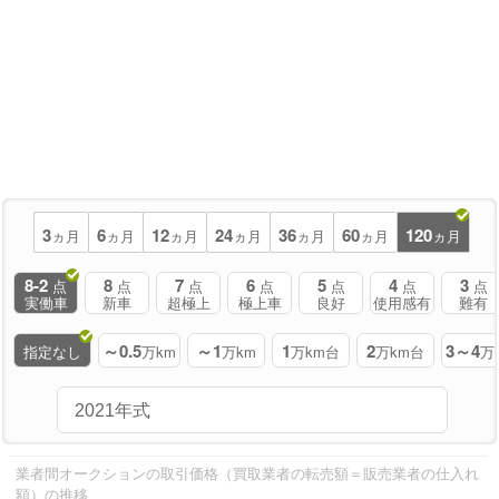
3
6
12
24
36
60
120
ヵ月
ヵ月
ヵ月
ヵ月
ヵ月
ヵ月
ヵ月
8-2
8
7
6
5
4
3
点
点
点
点
点
点
点
実働車
新車
超極上
極上車
良好
使用感有
難有
～0.5
～1
1
2
3～4
指定なし
万km
万km
万km台
万km台
万
業者間オークションの取引価格（買取業者の転売額＝販売業者の仕入れ
額）の推移