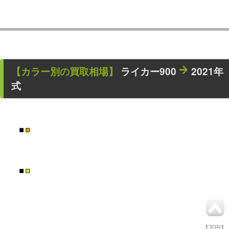
【カラー別の買取相場】
ライカー900
2021年
式
■
■
■
■
【万円】