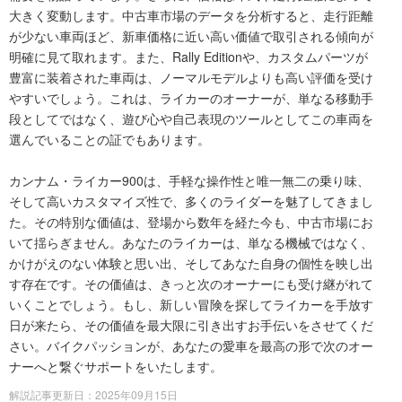
大きく変動します。中古車市場のデータを分析すると、走行距離
が少ない車両ほど、新車価格に近い高い価値で取引される傾向が
明確に見て取れます。また、Rally Editionや、カスタムパーツが
豊富に装着された車両は、ノーマルモデルよりも高い評価を受け
やすいでしょう。これは、ライカーのオーナーが、単なる移動手
段としてではなく、遊び心や自己表現のツールとしてこの車両を
選んでいることの証でもあります。
カンナム・ライカー900は、手軽な操作性と唯一無二の乗り味、
そして高いカスタマイズ性で、多くのライダーを魅了してきまし
た。その特別な価値は、登場から数年を経た今も、中古市場にお
いて揺らぎません。あなたのライカーは、単なる機械ではなく、
かけがえのない体験と思い出、そしてあなた自身の個性を映し出
す存在です。その価値は、きっと次のオーナーにも受け継がれて
いくことでしょう。もし、新しい冒険を探してライカーを手放す
日が来たら、その価値を最大限に引き出すお手伝いをさせてくだ
さい。バイクパッションが、あなたの愛車を最高の形で次のオー
ナーへと繋ぐサポートをいたします。
解説記事更新日：2025年09月15日