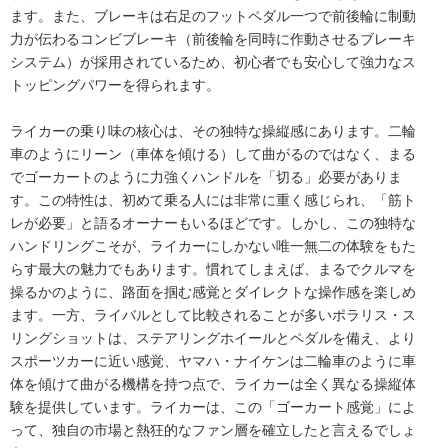
ます。また、ブレーキは右足のフットペダル一つで前後輪に制動
力が伝わるコンビブレーキ（前後輪を同時に作動させるブレーキ
システム）が採用されているため、初心者でも安心して強力なス
トッピングパワーを得られます。
ライカーの乗り味の核心は、その独特な操縦感にあります。二輪
車のようにリーン（車体を傾ける）して曲がるのではなく、まる
でゴーカートのように力強くハンドルを「切る」必要がありま
す。この特性は、初めて乗る人には非常に重く感じられ、「筋ト
レが必要」と語るオーナーもいるほどです。しかし、この独特な
ハンドリングこそが、ライカーにしかない唯一無二の体験をもた
らす最大の魅力でもあります。慣れてしまえば、まるでクルマを
操るかのように、路面を掴む感覚とダイレクトな操作感を楽しめ
ます。一方、ライバルとして比較されることが多いポラリス・ス
リングショットは、ステアリングホイールとペダルを備え、より
スポーツカーに近い感覚、ヤマハ・ナイケンは二輪車のように車
体を傾けて曲がる機構を持つ点で、ライカーは全く異なる操縦体
験を提供しています。ライカーは、この「ゴーカート感覚」によ
って、独自の市場と熱狂的なファン層を確立したと言えるでしょ