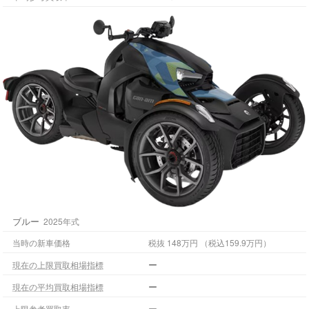
ブルー
2025年式
当時の新車価格
税抜 148万円 （税込159.9万円）
ー
現在の上限買取相場指標
ー
現在の平均買取相場指標
ー
上限参考買取率