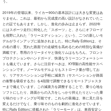
う。
2019年の登場以来、ライカー900の基本設計には大きな変更はあ
りません。これは、最初から完成度の高い設計がなされていたこ
との証でもあります。しかし、進化の歩みは止まらず、2022年
にはスポーツ走行に特化した「スポーツ」と、さらにオフロード
も視野に入れた「ラリーエディション」という、二つの新しいモ
デルがラインアップに追加されました。特にRally Editionは、そ
の名の通り、荒れた路面での走破性を高めるための特別な装備が
満載です。専用のラリータイヤと強化リムはもちろん、フロント
プロテクションやハンドガード、快適なラリーコンフォートシー
トも備えています。さらに注目すべきは、KYB製の高性能サスペ
ンションです。ノーマルモデルよりもストローク量が増してお
り、リアサスペンションは手軽に減衰力（サスペンションが路面
の衝撃を吸収する力）を4段階で調整できるリモートアジャスタ
ーまで備えています。この減衰力を調整することで、乗り心地を
ソフトにしたり、路面からの入力をしっかり抑えたりといった乗
り味のセッティングが可能です。これらの装備は、単に見た目を
変えるだけでなく、乗り味そのものを劇的に進化させています。
特にRally Editionに搭載された「ラリーモード」は、車両安定シ