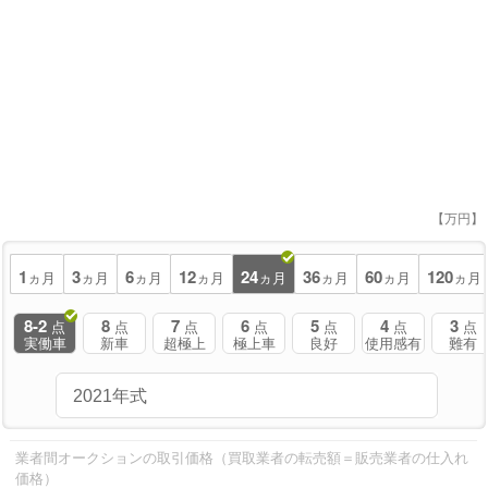
【万円】
1
3
6
12
24
36
60
120
ヵ月
ヵ月
ヵ月
ヵ月
ヵ月
ヵ月
ヵ月
ヵ月
8-2
8
7
6
5
4
3
点
点
点
点
点
点
点
実働車
新車
超極上
極上車
良好
使用感有
難有
業者間オークションの取引価格（買取業者の転売額＝販売業者の仕入れ
価格）