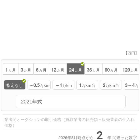
【万円】
1
3
6
12
24
36
60
120
ヵ月
ヵ月
ヵ月
ヵ月
ヵ月
ヵ月
ヵ月
ヵ月
～0.5
～1
1
2
3～4
指定なし
万km
万km
万km台
万km台
万
業者間オークションの取引価格（買取業者の転売額＝販売業者の仕入れ
価格）
2
2026年8月時点から
年
間遡った数字