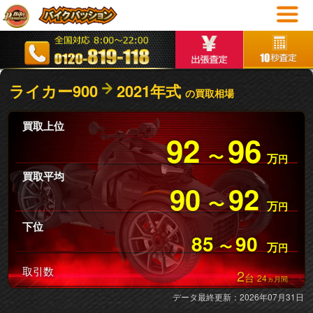
ライカー900
2021年式
の買取相場
買取上位
92
96
〜
万
円
買取平均
90
92
〜
万
円
下位
85
90
〜
万
円
取引数
2
台
24
ヵ月間
データ最終更新：2026年07月31日