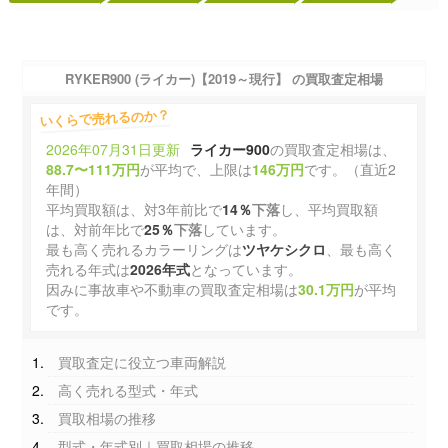
RYKER900 (ライカー)【2019～現行】 の買取査定相場
いくらで売れるのか？
2026年07月31日更新
ライカー900
の買取査定相場は、
88.7〜111万円
が平均で、上限は
146万円
です。（直近2
年間）
平均買取額は、対3年前比で
14％
下落
し、平均買取額
は、対前年比で
25％
下落
しています。
最も高く売れるカラーリングは
ツヤケシクロ
、最も高く
売れる年式は
2026年式
となっています。
因みに事故車や不動車の買取査定相場は
30.1万円
が平均
です。
買取査定に役立つ車両解説
高く売れる型式・年式
買取相場の推移
型式・年式別｜買取相場の推移