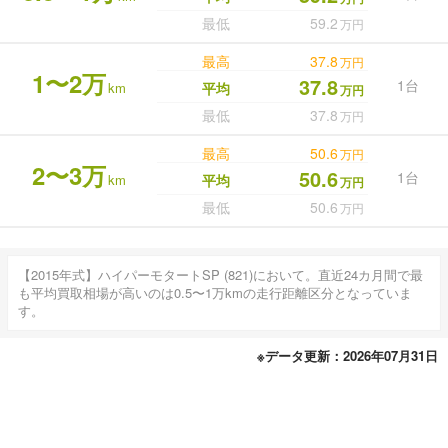
最低
59.2
万円
最高
37.8
万円
1〜2万
37.8
1台
km
平均
万円
最低
37.8
万円
最高
50.6
万円
2〜3万
50.6
1台
km
平均
万円
最低
50.6
万円
【2015年式】ハイパーモタートSP (821)において。直近24カ月間で最
も平均買取相場が高いのは0.5〜1万kmの走行距離区分となっていま
す。
※データ更新：2026年07月31日