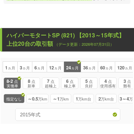
ハイパーモタートSP (821) 【2013～15年式】
上位20台の取引額
（データ更新：2026年07月31日）
1
3
6
12
24
36
60
120
ヵ月
ヵ月
ヵ月
ヵ月
ヵ月
ヵ月
ヵ月
ヵ月
8-2
8
7
6
5
4
3
点
点
点
点
点
点
点
実働車
新車
超極上
極上車
良好
使用感有
難有
～0.5
～1
1
2
3～4
指定なし
万km
万km
万km台
万km台
万