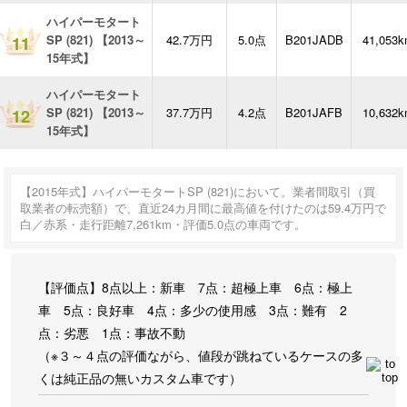
ハイパーモタート
SP (821) 【2013～
42.7万円
5.0点
B201JADB
41,053
11
15年式】
ハイパーモタート
SP (821) 【2013～
37.7万円
4.2点
B201JAFB
10,632
12
15年式】
【2015年式】ハイパーモタートSP (821)において。業者間取引（買
取業者の転売額）で、直近24カ月間に最高値を付けたのは59.4万円で
白／赤系・走行距離7,261km・評価5.0点の車両です。
【評価点】8点以上：新車 7点：超極上車 6点：極上
車 5点：良好車 4点：多少の使用感 3点：難有 2
点：劣悪 1点：事故不動
（※３～４点の評価ながら、値段が跳ねているケースの多
くは純正品の無いカスタム車です）