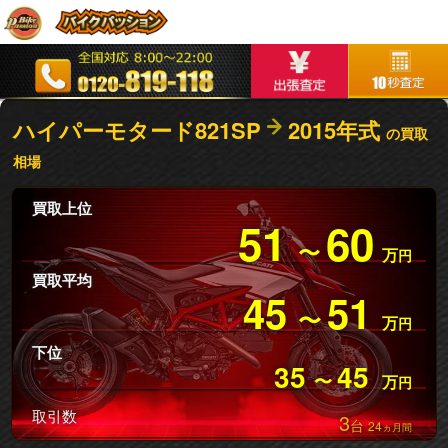
ハイパーモタード821SP
2015年式
の買取
相場
買取上位
51
60
〜
万
円
買取平均
45
51
〜
万
円
下位
35
45
〜
万
円
取引数
3
台
24
ヵ月間