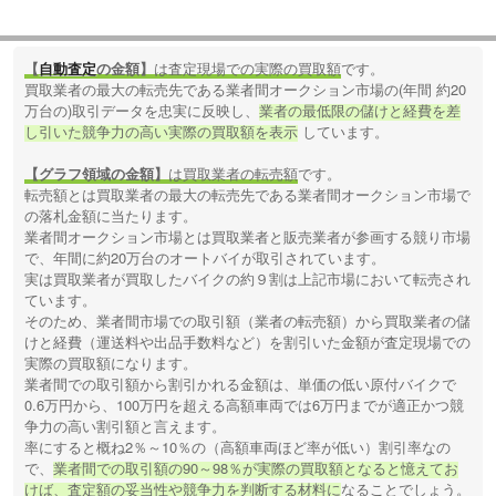
【
自動査定
の金額】
は査定現場での実際の買取額
です。
買取業者の最大の転売先である業者間オークション市場の(年間 約20
万台の)取引データを忠実に反映し、
業者の最低限の儲けと経費を差
し引いた競争力の高い実際の買取額を表示
しています。
【グラフ領域の金額】
は買取業者の転売額
です。
転売額とは買取業者の最大の転売先である業者間オークション市場で
の落札金額に当たります。
業者間オークション市場とは買取業者と販売業者が参画する競り市場
で、年間に約20万台のオートバイが取引されています。
実は買取業者が買取したバイクの約９割は上記市場において転売され
ています。
そのため、業者間市場での取引額（業者の転売額）から買取業者の儲
けと経費（運送料や出品手数料など）を割引いた金額が査定現場での
実際の買取額になります。
業者間での取引額から割引かれる金額は、単価の低い原付バイクで
0.6万円から、100万円を超える高額車両では6万円までが適正かつ競
争力の高い割引額と言えます。
率にすると概ね2％～10％の（高額車両ほど率が低い）割引率なの
で、
業者間での取引額の90～98％が実際の買取額となると憶えてお
けば、査定額の妥当性や競争力を判断する材料に
なることでしょう。