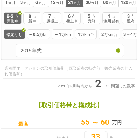
1
3
6
12
24
36
60
120
ヵ月
ヵ月
ヵ月
ヵ月
ヵ月
ヵ月
ヵ月
ヵ月
8-2
8
7
6
5
4
3
点
点
点
点
点
点
点
実働車
新車
超極上
極上車
良好
使用感有
難有
～0.5
～1
1
2
3～4
指定なし
万km
万km
万km台
万km台
万
業者間オークションの取引価格帯（買取業者の転売額＝販売業者の仕入
れ価格帯）
2
2026年8月時点から
年
間遡った数字
【取引価格帯と構成比】
55 ～ 60
万円
最高
33