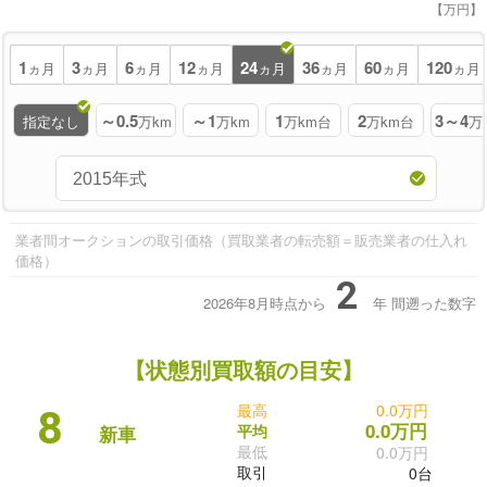
【万円】
1
3
6
12
24
36
60
120
ヵ月
ヵ月
ヵ月
ヵ月
ヵ月
ヵ月
ヵ月
ヵ月
～0.5
～1
1
2
3～4
指定なし
万km
万km
万km台
万km台
万
業者間オークションの取引価格（買取業者の転売額＝販売業者の仕入れ
価格）
2
2026年8月時点から
年
間遡った数字
【状態別買取額の目安】
最高
0.0万円
8
0.0万円
平均
新車
最低
0.0万円
取引
0台