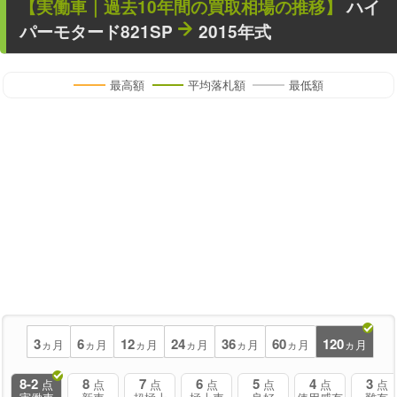
【
実働車
｜過去
10
年
間の買取相場の推移】
ハイ
パーモタード821SP
2015年式
最高額
平均落札額
最低額
3
6
12
24
36
60
120
ヵ月
ヵ月
ヵ月
ヵ月
ヵ月
ヵ月
ヵ月
8-2
8
7
6
5
4
3
点
点
点
点
点
点
点