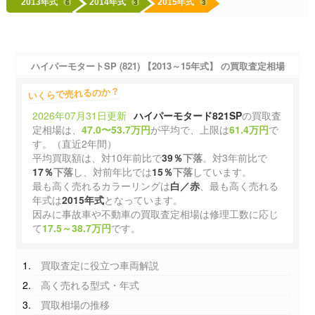
2013年式
2014年式
2015年式
6
3
3
ハイパーモタートSP (821) 【2013～15年式】 の買取査定相場
いくらで売れるのか？
2026年07月31日更新
ハイパーモタード821SP
の買取査
定相場は、
47.0〜53.7万円
が平均で、上限は
61.4万円
で
す。（直近2年間）
平均買取額は、対10年前比で
39％
下落
。対3年前比で
17％
下落
し、対前年比では
15％
下落
しています。
最も高く売れるカラーリングは
白／赤
、最も高く売れる
年式は
2015年式
となっています。
因みに事故車や不動車の買取査定相場は修理工数に応じ
て
17.5～38.7万円
です。
買取査定に役立つ車両解説
高く売れる型式・年式
買取相場の推移