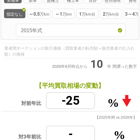
実働車
新車
超極上
極上車
良好
使用感有
難有
～0.5
～1
1
2
3～4
指定なし
万km
万km
万km台
万km台
万
業者間オークションの取引価格（買取業者の転売額＝販売業者の仕入れ
額）の推移
10
2026年8月時点から
年
間遡った数字
【平均買取相場の変動】
-25
%
対前年比
【2025年間 vs 2026年】
-
%
対3年前比