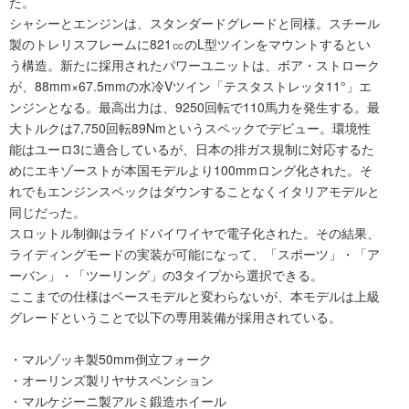
た。
シャシーとエンジンは、スタンダードグレードと同様。スチール
製のトレリスフレームに821㏄のL型ツインをマウントするとい
う構造。新たに採用されたパワーユニットは、ボア・ストローク
が、88mm×67.5mmの水冷Vツイン「テスタストレッタ11°」エ
ンジンとなる。最高出力は、9250回転で110馬力を発生する。最
大トルクは7,750回転89Nmというスペックでデビュー。環境性
能はユーロ3に適合しているが、日本の排ガス規制に対応するた
めにエキゾーストが本国モデルより100mmロング化された。そ
れでもエンジンスペックはダウンすることなくイタリアモデルと
同じだった。
スロットル制御はライドバイワイヤで電子化された。その結果、
ライディングモードの実装が可能になって、「スポーツ」・「ア
ーバン」・「ツーリング」の3タイプから選択できる。
ここまでの仕様はベースモデルと変わらないが、本モデルは上級
グレードということで以下の専用装備が採用されている。
・マルゾッキ製50mm倒立フォーク
・オーリンズ製リヤサスペンション
・マルケジーニ製アルミ鍛造ホイール