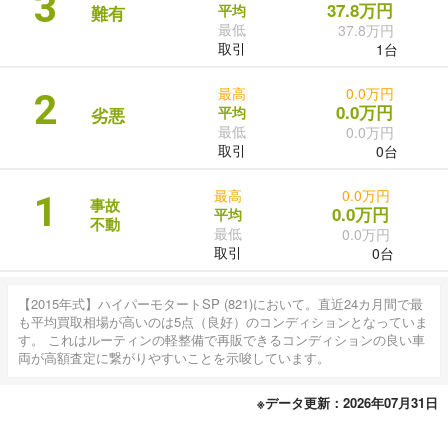
3
37.8万円
平均
難有
最低
37.8万円
取引
1台
最高
0.0万円
2
0.0万円
平均
劣悪
最低
0.0万円
取引
0台
最高
0.0万円
1
事故
0.0万円
平均
不動
最低
0.0万円
取引
0台
【2015年式】ハイパーモタートSP (821)において。直近24カ月間で最
も平均買取相場が高いのは5点（良好）のコンディションとなっていま
す。 これはルーティンの軽整備で再販できるコンディションの良い車
両が高額査定に繋がりやすいことを示唆しています。
※データ更新：2026年07月31日