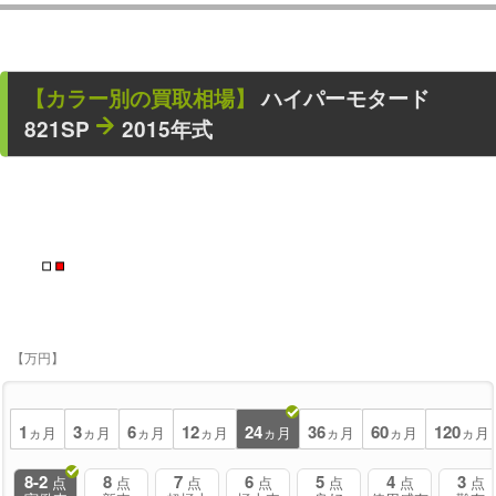
【カラー別の買取相場】
ハイパーモタード
821SP
2015年式
■
■
【万円】
1
3
6
12
24
36
60
120
ヵ月
ヵ月
ヵ月
ヵ月
ヵ月
ヵ月
ヵ月
ヵ月
8-2
8
7
6
5
4
3
点
点
点
点
点
点
点