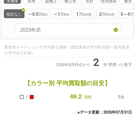
実働車
新車
超極上
極上車
良好
使用感有
難有
～0.5
～1
1
2
3～4
指定なし
万km
万km
万km台
万km台
万
業者間オークションの平均取引価格（買取業者の平均転売額＝販売業者
の平均仕入れ額）
2
2026年8月時点から
年
間遡った数字
【カラー別 平均買取額の目安】
■
■
49.2
/
3台
万円
※データ更新：2026年07月31日