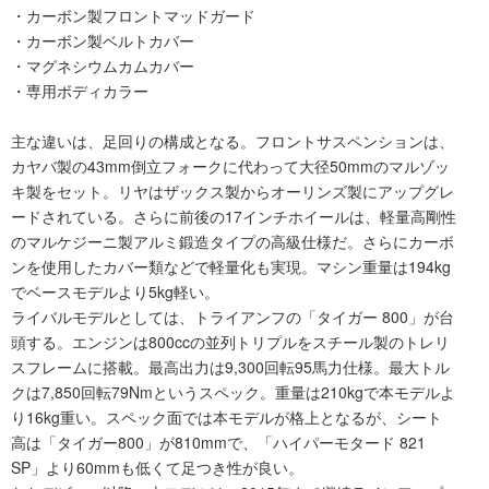
・カーボン製フロントマッドガード
・カーボン製ベルトカバー
・マグネシウムカムカバー
・専用ボディカラー
主な違いは、足回りの構成となる。フロントサスペンションは、
カヤバ製の43mm倒立フォークに代わって大径50mmのマルゾッ
キ製をセット。リヤはザックス製からオーリンズ製にアップグレ
ードされている。さらに前後の17インチホイールは、軽量高剛性
のマルケジーニ製アルミ鍛造タイプの高級仕様だ。さらにカーボ
ンを使用したカバー類などで軽量化も実現。マシン重量は194kg
でベースモデルより5kg軽い。
ライバルモデルとしては、トライアンフの「タイガー 800」が台
頭する。エンジンは800ccの並列トリプルをスチール製のトレリ
スフレームに搭載。最高出力は9,300回転95馬力仕様。最大トル
クは7,850回転79Nmというスペック。重量は210kgで本モデルよ
り16kg重い。スペック面では本モデルが格上となるが、シート
高は「タイガー800」が810mmで、「ハイパーモタード 821
SP」より60mmも低くて足つき性が良い。