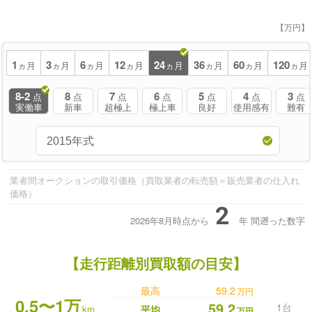
【万円】
1
3
6
12
24
36
60
120
ヵ月
ヵ月
ヵ月
ヵ月
ヵ月
ヵ月
ヵ月
ヵ月
8-2
8
7
6
5
4
3
点
点
点
点
点
点
点
実働車
新車
超極上
極上車
良好
使用感有
難有
業者間オークションの取引価格（買取業者の転売額＝販売業者の仕入れ
価格）
2
2026年8月時点から
年
間遡った数字
【走行距離別買取額の目安】
最高
59.2
万円
0.5〜1万
59.2
1台
km
平均
万円