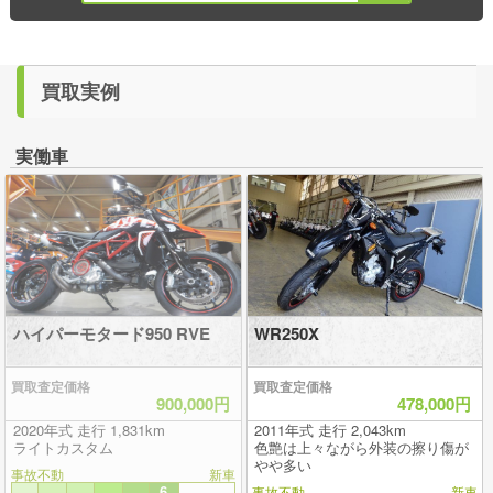
買取実例
実働車
ハイパーモタード950 RVE
WR250X
買取査定価格
買取査定価格
900,000円
478,000円
2020年式 走行 1,831km
2011年式 走行 2,043km
ライトカスタム
色艶は上々ながら外装の擦り傷が
やや多い
事故不動
新車
6
事故不動
新車