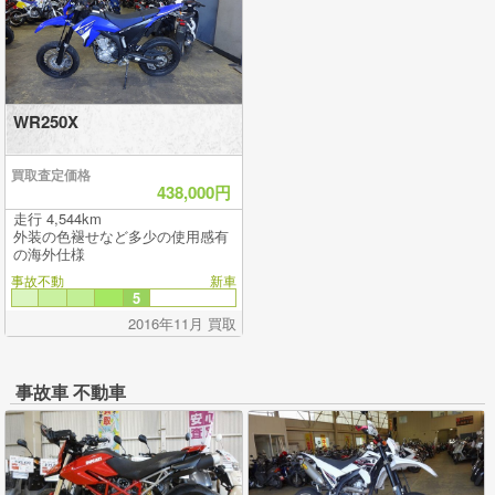
WR250X
買取査定価格
438,000円
走行 4,544km
外装の色褪せなど多少の使用感有
の海外仕様
事故不動
新車
5
2016年11月 買取
事故車 不動車