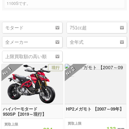
1100Sです。
現行
1
2
No
No
ハイパーモタード
HP2メガモト 【2007～09年】
950SP【2019～現行】
買取上限
買取上限
133