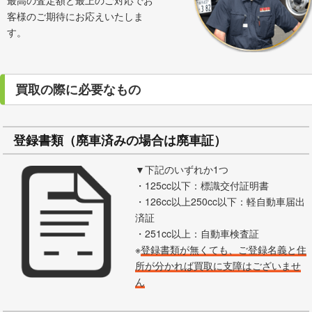
最高の査定額と最上のご対応でお
客様のご期待にお応えいたしま
す。
買取の際に必要なもの
登録書類（廃車済みの場合は廃車証）
▼下記のいずれか1つ
・125cc以下：標識交付証明書
・126cc以上250cc以下：軽自動車届出
済証
・251cc以上：自動車検査証
※
登録書類が無くても、ご登録名義と住
所が分かれば買取に支障はございませ
ん