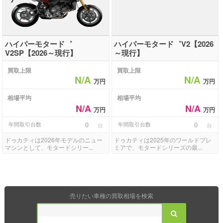
ハイパーモタード゛
ハイパーモタード゛V2【2026
V2SP【2026～現行】
～現行】
買取上限
買取上限
N/A
N/A
万円
万円
相場平均
相場平均
N/A
N/A
万円
万円
年間取引台数
0
年間取引台数
0
台
台
ドゥカティは2026年モデルのニュー
ドゥカティは2025年のワールドプレ
マシンとして、モタードシリー...
ミアで、モタードシリーズの最...
売りたい車種の買取相場を検索