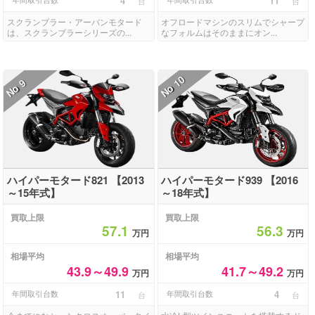
4
11
台
台
スクランブラー・アーバンモタード
オフロードマシンのスリムでシャープ
は、スクランブラーシリーズの...
なフォルムはそのままにオン...
10
9
No
No
ハイパーモタード821 【2013
ハイパーモタード939 【2016
～15年式】
～18年式】
買取上限
買取上限
57.1
56.3
万円
万円
相場平均
相場平均
43.9～49.9
41.7～49.2
万円
万円
年間取引台数
11
年間取引台数
4
台
台