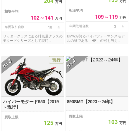
204
万円
万円
相場平均
相場平均
109～119
102～141
万円
万円
年間取引台数
3
台
年間取引台数
10
台
リッタークラスに迫る排気量クラスの
BMWが誇るハイパフォーマンスモデ
モタードシリーズとして現時...
ルの証である「HP」の冠を与え...
現行
3
4
No
No
ハイパーモタード950【2019
890SMT【2023～24年】
～現行】
買取上限
買取上限
103
125
万円
万円