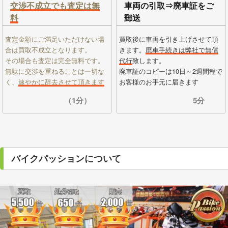
交渉不成立でも査定は無
車両の引取⇒廃車証をご
料
郵送
査定金額にご満足いただけない場
買取後に車両を引き上げさせて頂
合は買取不成立となります。
きます。
廃車手続きは弊社で無償
その場合も査定は完全無料です。
代行
致します。
無駄に交渉を重ねることは一切な
廃車証のコピーは10日～2週間程で
く、
速やかに辞去させて頂きます
お客様のお手元に届きます
（1分）
5分
バイクパッションについて