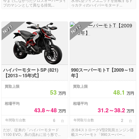
今までになかったクロスオーバータイ
水冷L型ツインユニットを搭載するド
プのマシンとして異なる排気...
ゥカティのハイパーモタード...
11
12
No
No
ハイパーモタートSP (821)
990スーパーモトT【2009～13
【2013～15年式】
年】
買取上限
買取上限
53
48.1
万円
万円
相場平均
相場平均
43.8～48
31.2～38.2
万円
万円
年間取引台数
6
年間取引台数
2
台
台
だが、従来の「ハイパーモタード
水冷4ストロークV型2気筒エンジン搭
1100 EVO」系の流れに沿う形で...
載スーパーモト「990スーパー...