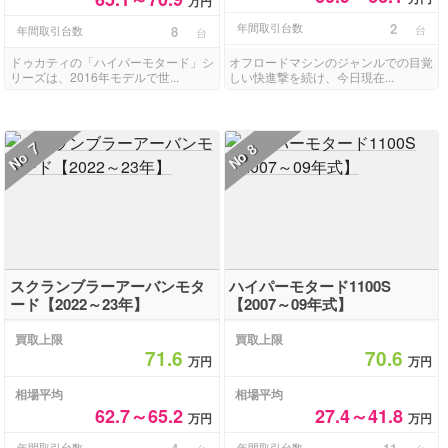
万円
年間取引台数
2
台
年間取引台数
8
台
ドゥカティの「ハイパーモタード」シ
オフロードマシンのジャンルでの目覚
リーズは、2016年モデルで世...
しい快進撃を続け、今日現在...
7
8
No
No
スクランブラーアーバンモタ
ハイパーモタード1100S
ード【2022～23年】
【2007～09年式】
買取上限
買取上限
71.6
70.6
万円
万円
相場平均
相場平均
62.7～65.2
27.4～41.8
万円
万円
年間取引台数
年間取引台数