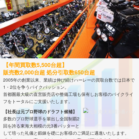
【年間買取数5,500台超】
販売数2,000台超 処分引取数650台超
2005年の創業以来、業績は伸び続けハーレーの買取台数では日本で
1・2位を争うバイクパッション。
首都圏最大級の直営販売店や整備工場も保有しお客様のバイクライ
フをトータルにご支援いたします。
【社長は元プロ野球のドラフト候補】
多数のプロ野球選手を輩出し全国制覇2
回を誇る東海大相模の元3番バッターと
して培った礼儀と鍛錬を礎にお客様のご満足に邁進いたします。