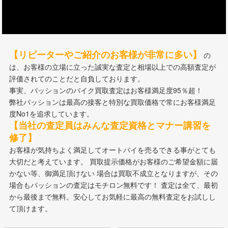
【リピーターやご紹介のお客様が非常に多い】
の
は、お客様の立場に立った誠実な査定と相場以上での高額査定が
評価されてのことだと自負しております。
事実、パッションのバイク買取査定はお客様満足度95％超！
弊社パッションは最高の接客と特別な買取価格で常にお客様満足
度No1を追求しています。
【当社の査定員はみんな査定資格とマナー講習を
修了】
お客様が気持ちよく満足してオートバイを売るできる事がとても
大切だと考えています。 買取提示価格がお客様のご希望金額に届
かない等、御満足頂けない 場合は買取不成立となりますが、その
場合もパッションの査定はモチロン無料です！ 査定は全て、最初
から最後まで無料。安心してお気軽に最高の無料査定をお試しし
て頂けます。