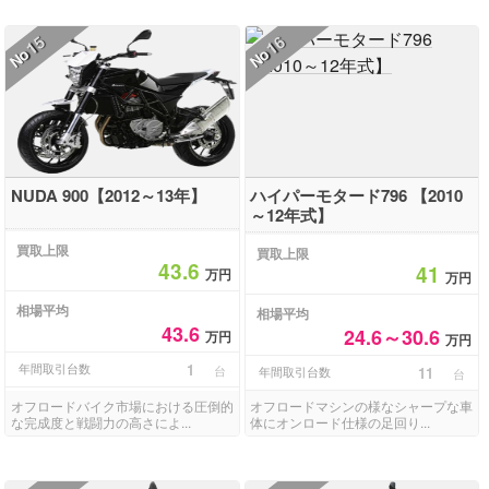
15
16
No
No
NUDA 900【2012～13年】
ハイパーモタード796 【2010
～12年式】
買取上限
買取上限
43.6
41
万円
万円
相場平均
相場平均
43.6
24.6～30.6
万円
万円
年間取引台数
1
台
年間取引台数
11
台
オフロードバイク市場における圧倒的
オフロードマシンの様なシャープな車
な完成度と戦闘力の高さによ...
体にオンロード仕様の足回り...