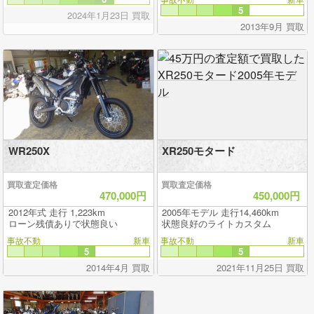
5
2024年1月23日 買取
2013年9月 買取
WR250X
XR250モタード
買取査定価格
買取査定価格
470,000円
450,000円
2012年式 走行 1,223km
2005年モデル 走行14,460km
ローン残債ありで状態良い
状態良好のライトカスタム
事故不動
新車
事故不動
新車
5
5
2014年4月 買取
2021年11月25日 買取