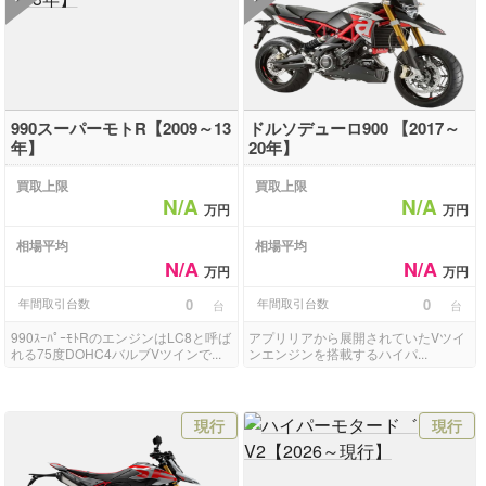
990スーパーモトR【2009～13
ドルソデューロ900 【2017～
年】
20年】
買取上限
買取上限
N/A
N/A
万円
万円
相場平均
相場平均
N/A
N/A
万円
万円
年間取引台数
0
年間取引台数
0
台
台
990ｽｰﾊﾟｰﾓﾄRのエンジンはLC8と呼ば
アプリリアから展開されていたVツイ
れる75度DOHC4バルブVツインで...
ンエンジンを搭載するハイパ...
現行
現行