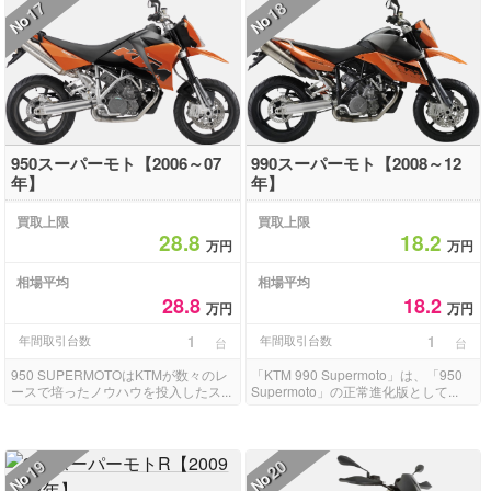
17
18
No
No
950スーパーモト【2006～07
990スーパーモト【2008～12
年】
年】
買取上限
買取上限
28.8
18.2
万円
万円
相場平均
相場平均
28.8
18.2
万円
万円
年間取引台数
1
年間取引台数
1
台
台
950 SUPERMOTOはKTMが数々のレ
「KTM 990 Supermoto」は、「950
ースで培ったノウハウを投入したス...
Supermoto」の正常進化版として...
19
20
No
No