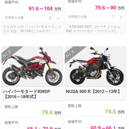
相場平均
相場平均
79.6～90
91.6～104
万円
万円
年間取引台数
7
台
年間取引台数
5
台
ドゥカティの「ハイパーモタード」シ
「KTM 890 SMT」(ケーティーエム
リーズは、2019年にフルモデ...
890 スーパーモト・ツーリング)...
5
6
No
No
ハイパーモタード939SP
NUDA 900 R【2012～13年】
【2016～18年式】
買取上限
買取上限
74.5
79.4
万円
万円
相場平均
相場平均
60.9～66.1
65.1～70.9
万円