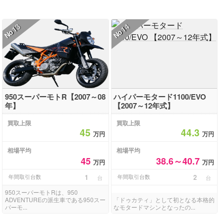
13
14
No
No
950スーパーモトR【2007～08
ハイパーモタード1100/EVO
年】
【2007～12年式】
買取上限
買取上限
45
44.3
万円
万円
相場平均
相場平均
45
38.6～40.7
万円
万円
年間取引台数
1
年間取引台数
2
台
台
950スーパーモトRは、950
ADVENTUREの派生車である950スー
「ドゥカティ」として初となる本格的
パーモ...
なモタードマシンとなったの...