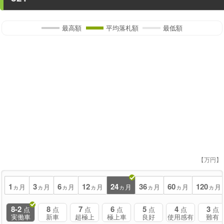
最高額
平均落札額
最低額
【万円】
1
3
6
12
24
36
60
120
ヵ月
ヵ月
ヵ月
ヵ月
ヵ月
ヵ月
ヵ月
ヵ月
8-2
8
7
6
5
4
3
点
点
点
点
点
点
点
実働車
新車
超極上
極上車
良好
使用感有
難有