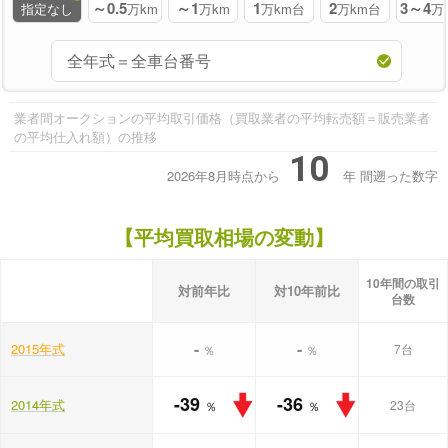
～0.5
～1
1
2
3～4
指定なし
万km
万km
万km台
万km台
万
業者間オークションの平均取引価格（買取業者の平均転売額＝販売業者
の平均仕入れ額）の推移
10
2026年8月時点から
年
間遡った数字
【平均買取相場の変動】
10年間の取引
対前年比
対10年前比
台数
-
-
2015年式
7台
％
％
-39
-36
2014年式
23台
％
％