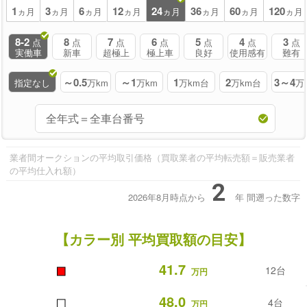
1
3
6
12
24
36
60
120
ヵ月
ヵ月
ヵ月
ヵ月
ヵ月
ヵ月
ヵ月
ヵ月
8-2
8
7
6
5
4
3
点
点
点
点
点
点
点
実働車
新車
超極上
極上車
良好
使用感有
難有
～0.5
～1
1
2
3～4
指定なし
万km
万km
万km台
万km台
万
業者間オークションの平均取引価格（買取業者の平均転売額＝販売業者
の平均仕入れ額）
2
2026年8月時点から
年
間遡った数字
【カラー別 平均買取額の目安】
■
41.7
12台
万円
■
48.0
4台
万円