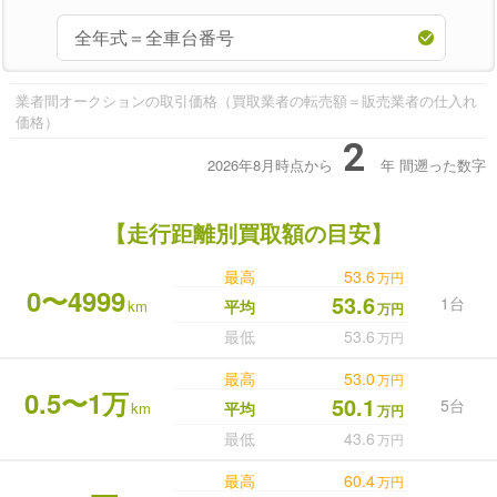
業者間オークションの取引価格（買取業者の転売額＝販売業者の仕入れ
価格）
2
2026年8月時点から
年
間遡った数字
【走行距離別買取額の目安】
最高
53.6
万円
0〜4999
53.6
1台
km
平均
万円
最低
53.6
万円
最高
53.0
万円
0.5〜1万
50.1
5台
km
平均
万円
最低
43.6
万円
最高
60.4
万円