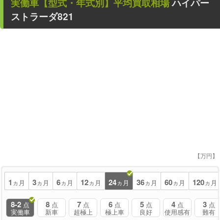
実働車
【型式・年式別】平均買取相場
ハイパー
ストラーダ821
【万円】
1
3
6
12
24
36
60
120
ヵ月
ヵ月
ヵ月
ヵ月
ヵ月
ヵ月
ヵ月
ヵ月
8-2
8
7
6
5
4
3
点
点
点
点
点
点
点
実働車
新車
超極上
極上車
良好
使用感有
難有