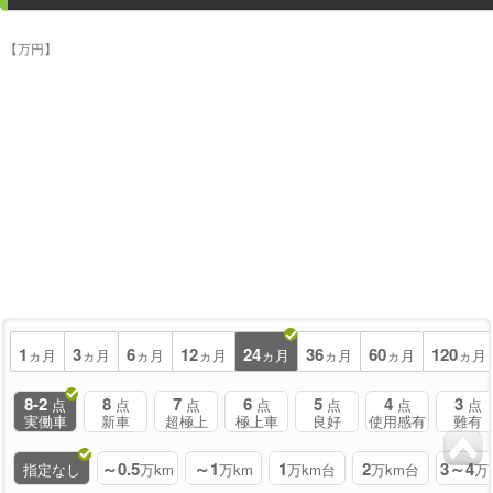
【万円】
1
3
6
12
24
36
60
120
ヵ月
ヵ月
ヵ月
ヵ月
ヵ月
ヵ月
ヵ月
ヵ月
8-2
8
7
6
5
4
3
点
点
点
点
点
点
点
実働車
新車
超極上
極上車
良好
使用感有
難有
～0.5
～1
1
2
3～4
指定なし
万km
万km
万km台
万km台
万