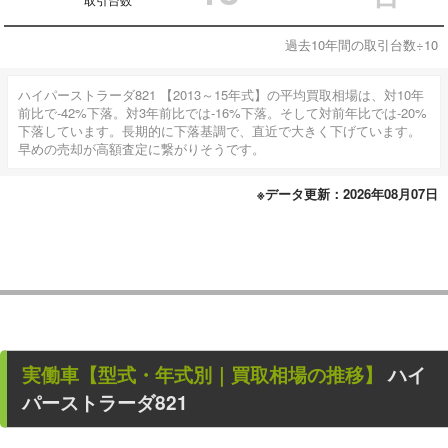
過去10年間の取引台数÷10
ハイパーストラーダ821 【2013～15年式】の平均買取相場は、対10年
前比で-42%下落。対3年前比では-16%下落。そして対前年比では-20%
下落しています。長期的に下落基調で、直近で大きく下げています。
早めの売却が高額査定に繋がりそうです。
※データ更新：2026年08月07日
実働車
【型式・年式別｜買取相場の推移】
ハイ
パーストラーダ821