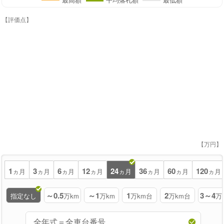
【評価点】
【万円】
1
3
6
12
24
36
60
120
ヵ月
ヵ月
ヵ月
ヵ月
ヵ月
ヵ月
ヵ月
ヵ月
～0.5
～1
1
2
3～4
指定なし
万km
万km
万km台
万km台
万