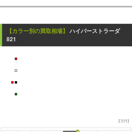
【カラー別の買取相場】
ハイパーストラーダ
821
■
■
■
■
■
【万円】