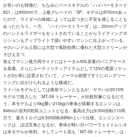
が良いのも特徴だ。ちなみにベースモデルの「ハイパーモタード
821」は850mmで、上級グレードの「SP」モデルは870mmあっ
たので、ライダーの体格によっては足つきに不安を感じることも
あっただろう。一方、「ハイパーストラーダ」は、20mmアップ
のハンドルライザーもセットされていることからライディングポ
ジションもアップライトで扱いやすいマシンに仕上がっている。
そのハンドル上部には大型で風防効果に優れた大型スクリーンが
そびえ立つ。
加えてマシン後方両サイドにはトータル50L容量のパニアケース
を装着。さらにユーティリティアイテムとして12Vの電源ソケッ
トが2か所に設置されていて、ノーマル状態ですぐにロングツー
リングに出かけられるような構成だ。
ライバルモデルとしては後発マシンとなるが、ヤマハが2015年
モデルで投入した「MT-09 トレーサー」が比較対象になるだろ
う。本モデルより6kg重い210kgの車体が搭載するエンジンは、
846ccの並列3気筒ユニットとなる。最高出力は9,000回転110馬
力で、最大トルクは8,500回転88Nmという仕様。エンジンスペ
ックは、ほぼ互角となるが、車体が軽い分パワーウェイトレシオ
は本モデルが有利。そしてシート高も「MT-09 トレーサー」は