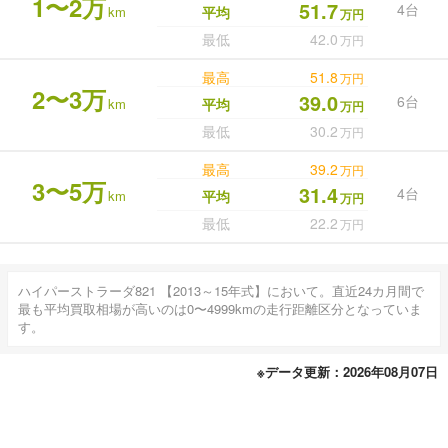
1〜2万
51.7
4台
km
平均
万円
最低
42.0
万円
最高
51.8
万円
2〜3万
39.0
6台
km
平均
万円
最低
30.2
万円
最高
39.2
万円
3〜5万
31.4
4台
km
平均
万円
最低
22.2
万円
ハイパーストラーダ821 【2013～15年式】において。直近24カ月間で
最も平均買取相場が高いのは0〜4999kmの走行距離区分となっていま
す。
※データ更新：2026年08月07日