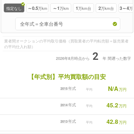
～0.5
～1
1
2
3～4
指定なし
万km
万km
万km台
万km台
万
業者間オークションの平均取引価格（買取業者の平均転売額＝販売業者
の平均仕入れ額）
2
2026年8月時点から
年
間遡った数字
【年式別】平均買取額の目安
N/A
年式
2015
万円
平均
45.2
年式
2014
万円
平均
42.8
年式
2013
万円
平均