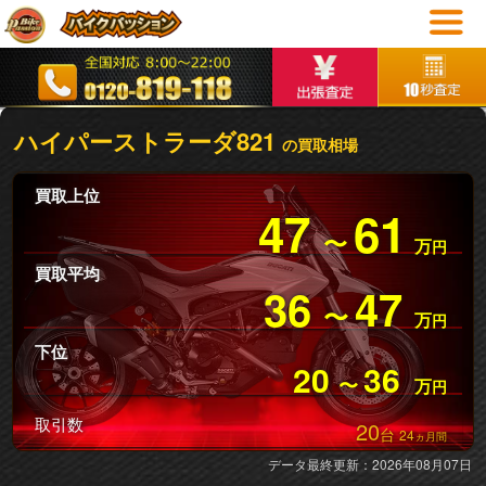
ハイパーストラーダ821
の買取相場
買取上位
47
61
〜
万
円
買取平均
36
47
〜
万
円
下位
20
36
〜
万
円
取引数
20
台
24
ヵ月間
データ最終更新：2026年08月07日