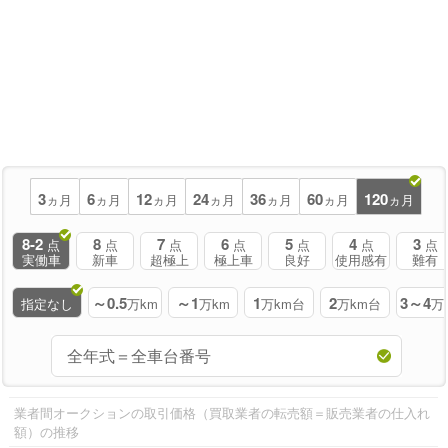
3
6
12
24
36
60
120
ヵ月
ヵ月
ヵ月
ヵ月
ヵ月
ヵ月
ヵ月
8-2
8
7
6
5
4
3
点
点
点
点
点
点
点
実働車
新車
超極上
極上車
良好
使用感有
難有
～0.5
～1
1
2
3～4
指定なし
万km
万km
万km台
万km台
万
業者間オークションの取引価格（買取業者の転売額＝販売業者の仕入れ
額）の推移