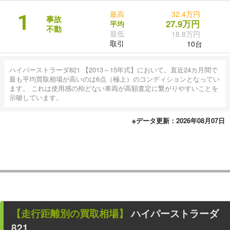
最高
32.4万円
1
事故
27.9万円
平均
不動
最低
18.8万円
取引
10台
ハイパーストラーダ821 【2013～15年式】において。直近24カ月間で
最も平均買取相場が高いのは6点（極上）のコンディションとなってい
ます。 これは使用感の殆どない車両が高額査定に繋がりやすいことを
示唆しています。
※データ更新：2026年08月07日
【走行距離別の買取相場】
ハイパーストラーダ
821