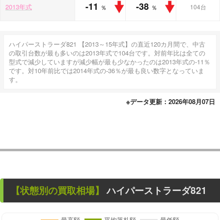
-11
-38
2013年式
104台
％
％
ハイパーストラーダ821 【2013～15年式】の直近120カ月間で、中古
の取引台数が最も多いのは2013年式で104台です。対前年比は全ての
型式で減少していますが減少幅が最も少なかったのは2013年式の-11％
です。対10年前比では2014年式の-36％が最も良い数字となっていま
す。
※データ更新：2026年08月07日
【状態別の買取相場】
ハイパーストラーダ821
最高額
平均落札額
最低額