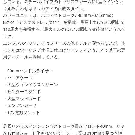
している。スチールパイプのトレリスフレームにL型ツインとい
う組み合わせはドゥカティの伝統スタイル。
パワーユニットは、ボア・ストロークが88mm×67,5mmの
821cc「テスタストレッタ11°」を搭載。最高出力は9,250回転で
110馬力を発揮する。最大トルクは7,750回転で89Nmというスペ
ック。
エンジンスペックこそはシリーズの他モデルと変わらないが、本
モデルはツーリング仕様に仕上げたマシンということで以下の専
用ディテールを採用している。
・20mmハンドルライザー
・パニアケース
・大型ウィンドウスクリーン
・センタースタンド
・大型マッドガード
・エンジンガード
・12V電源ソケット
足回りのサスペンションもストローク量がフロント40mm、リヤ
が17mmショート化されていて、シート高は810mmで足つき性