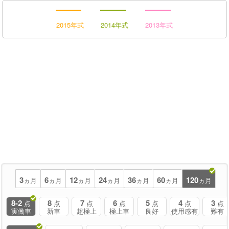
2015年式
2014年式
2013年式
3
6
12
24
36
60
120
ヵ月
ヵ月
ヵ月
ヵ月
ヵ月
ヵ月
ヵ月
8-2
8
7
6
5
4
3
点
点
点
点
点
点
点
実働車
新車
超極上
極上車
良好
使用感有
難有