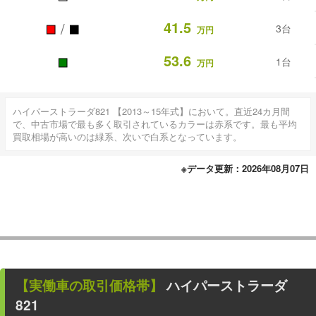
■
■
41.5
/
3台
万円
■
53.6
1台
万円
ハイパーストラーダ821 【2013～15年式】において。直近24カ月間
で、中古市場で最も多く取引されているカラーは赤系です。最も平均
買取相場が高いのは緑系、次いで白系となっています。
※データ更新：2026年08月07日
【
実働車
の取引価格帯】
ハイパーストラーダ
821