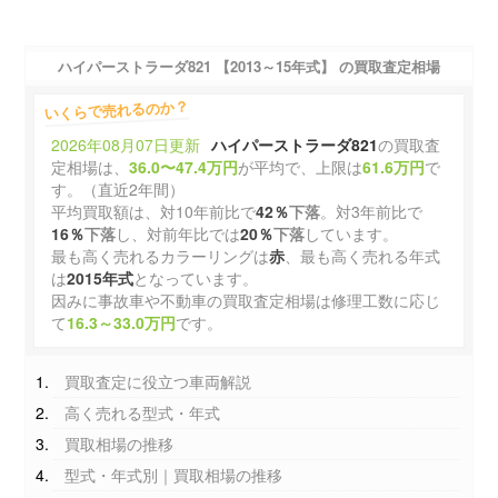
ハイパーストラーダ821 【2013～15年式】 の買取査定相場
いくらで売れるのか？
2026年08月07日更新
ハイパーストラーダ821
の買取査
定相場は、
36.0〜47.4万円
が平均で、上限は
61.6万円
で
す。（直近2年間）
平均買取額は、対10年前比で
42％
下落
。対3年前比で
16％
下落
し、対前年比では
20％
下落
しています。
最も高く売れるカラーリングは
赤
、最も高く売れる年式
は
2015年式
となっています。
因みに事故車や不動車の買取査定相場は修理工数に応じ
て
16.3～33.0万円
です。
買取査定に役立つ車両解説
高く売れる型式・年式
買取相場の推移
型式・年式別｜買取相場の推移