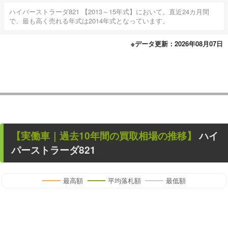
ハイパーストラーダ821 【2013～15年式】において。直近24カ月間
で、最も高く売れる年式は2014年式となっています。
※データ更新：2026年08月07日
【
実働車
｜過去
10
年
間の買取相場の推移】
ハイ
パーストラーダ821
最高額
平均落札額
最低額