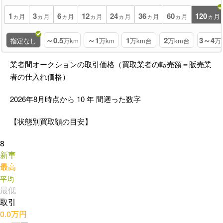
1
3
6
12
24
36
60
120
ヵ月
ヵ月
ヵ月
ヵ月
ヵ月
ヵ月
ヵ月
ヵ月
～0.5
～1
1
2
3～4
指定なし
万km
万km
万km台
万km台
万
業者間オークションの取引価格（買取業者の転売額＝販売業
者の仕入れ価格）
2026年8月時点から
10
年
間遡った数字
【状態別買取額の目安】
8
新車
最高
平均
最低
取引
0.0万円