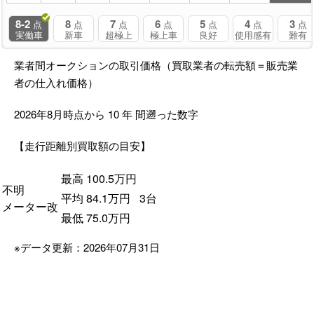
8-2
8
7
6
5
4
3
点
点
点
点
点
点
点
実働車
新車
超極上
極上車
良好
使用感有
難有
業者間オークションの取引価格（買取業者の転売額＝販売業
者の仕入れ価格）
2026年8月時点から
10
年
間遡った数字
【走行距離別買取額の目安】
最高
100.5
万円
不明
平均
84.1
万円
3台
メーター改
最低
75.0
万円
※データ更新：2026年07月31日