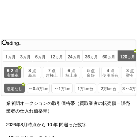
l
ading..
1
3
6
12
24
36
60
120
ヵ月
ヵ月
ヵ月
ヵ月
ヵ月
ヵ月
ヵ月
ヵ月
8-2
8
7
6
5
4
3
点
点
点
点
点
点
点
実働車
新車
超極上
極上車
良好
使用感有
難有
～0.5
～1
1
2
3～4
指定なし
万km
万km
万km台
万km台
万
業者間オークションの取引価格帯（買取業者の転売額＝販売
業者の仕入れ価格帯）
2026年8月時点から
10
年
間遡った数字