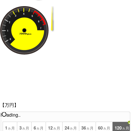
【万円】
l
ading..
1
3
6
12
24
36
60
120
ヵ月
ヵ月
ヵ月
ヵ月
ヵ月
ヵ月
ヵ月
ヵ月