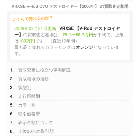
VRXSE v-Rod CVO デストロイヤー【2006年】 の買取査定相場
いくらで売れるのか？
2026年07月31日更新
VRXSE 【V-Rod デストロイヤ
ー】
の買取査定相場は、
79.1〜86.7万円
が平均で、上限
は
103万円
です。（直近10年間）
最も高く売れるカラーリングは
オレンジ
となっていま
す。
買取査定に役立つ車両解説
買取相場の推移
状態別
走行距離別
カラー別
取引価格帯
表示金額について
上位20台の取引額