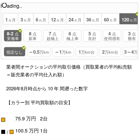
l
ading..
1
3
6
12
24
36
60
120
ヵ月
ヵ月
ヵ月
ヵ月
ヵ月
ヵ月
ヵ月
ヵ月
8-2
8
7
6
5
4
3
点
点
点
点
点
点
点
実働車
新車
超極上
極上車
良好
使用感有
難有
～0.5
～1
1
2
3～4
指定なし
万km
万km
万km台
万km台
万
業者間オークションの平均取引価格（買取業者の平均転売額
＝販売業者の平均仕入れ額）
2026年8月時点から
10
年
間遡った数字
【カラー別 平均買取額の目安】
■
75.9
万円
2台
■
■
100.5
万円
1台
/