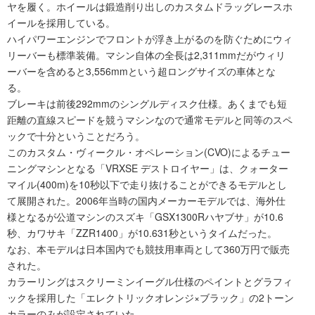
ヤを履く。ホイールは鍛造削り出しのカスタムドラッグレースホ
イールを採用している。
ハイパワーエンジンでフロントが浮き上がるのを防ぐためにウィ
リーバーも標準装備。マシン自体の全長は2,311mmだがウィリ
ーバーを含めると3,556mmという超ロングサイズの車体とな
る。
ブレーキは前後292mmのシングルディスク仕様。あくまでも短
距離の直線スピードを競うマシンなので通常モデルと同等のスペ
ックで十分ということだろう。
このカスタム・ヴィークル・オペレーション(CVO)によるチュー
ニングマシンとなる「VRXSE デストロイヤー」は、クォーター
マイル(400m)を10秒以下で走り抜けることができるモデルとし
て展開された。2006年当時の国内メーカーモデルでは、海外仕
様となるが公道マシンのスズキ「GSX1300Rハヤブサ」が10.6
秒、カワサキ「ZZR1400」が10.631秒というタイムだった。
なお、本モデルは日本国内でも競技用車両として360万円で販売
された。
カラーリングはスクリーミンイーグル仕様のペイントとグラフィ
ックを採用した「エレクトリックオレンジ×ブラック」の2トーン
カラーのみが設定されていた。