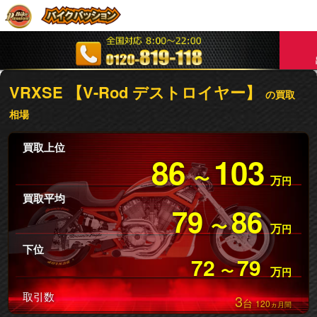
VRXSE 【V-Rod デストロイヤー】
の買取
相場
買取上位
86
103
〜
万
円
買取平均
79
86
〜
万
円
下位
72
79
〜
万
円
取引数
3
台
120
ヵ月間