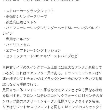
・ストローカークランクシャフト
・高強度シリンダースリーブ
・鍛造高圧縮ピストン
・ハイフローレーシングシリンダーヘッド&レーシングバルブト
レイン
・専用オイルパン
・ハイリフトカム
・エアーシフトレーシングミッション
・セラミックコート2in1エキゾーストパイプなど
車体右サイドのスイングアーム上部には巨大なタンクが鎮座して
いるが、これはエアシフター用である。トランスミッションは5
速仕様でシフトチェンジはドラッグバー中央のシフトランプを確
認しながら手動で行う。
足回りや車体コントロール系統も公道マシンとは全く異なる構造
を採用する。フロントはテレスコピックフォークに18インチのダ
ンロップ製のスクリーミンイーグル仕様スリックタイヤを装備。
リアはリジットサスでフロントと同じく18インチのスリックタイ