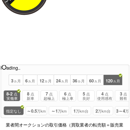
l
ading..
3
6
12
24
36
60
120
ヵ月
ヵ月
ヵ月
ヵ月
ヵ月
ヵ月
ヵ月
8-2
8
7
6
5
4
3
点
点
点
点
点
点
点
実働車
新車
超極上
極上車
良好
使用感有
難有
～0.5
～1
1
2
3～4
指定なし
万km
万km
万km台
万km台
万
業者間オークションの取引価格（買取業者の転売額＝販売業