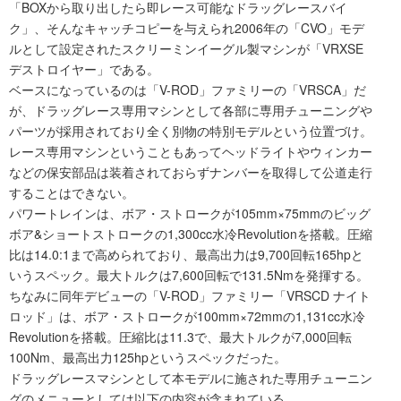
「BOXから取り出したら即レース可能なドラッグレースバイ
ク」、そんなキャッチコピーを与えられ2006年の「CVO」モデ
ルとして設定されたスクリーミンイーグル製マシンが「VRXSE
デストロイヤー」である。
ベースになっているのは「V-ROD」ファミリーの「VRSCA」だ
が、ドラッグレース専用マシンとして各部に専用チューニングや
パーツが採用されており全く別物の特別モデルという位置づけ。
レース専用マシンということもあってヘッドライトやウィンカー
などの保安部品は装着されておらずナンバーを取得して公道走行
することはできない。
パワートレインは、ボア・ストロークが105mm×75mmのビッグ
ボア&ショートストロークの1,300cc水冷Revolutionを搭載。圧縮
比は14.0:1まで高められており、最高出力は9,700回転165hpと
いうスペック。最大トルクは7,600回転で131.5Nmを発揮する。
ちなみに同年デビューの「V-ROD」ファミリー「VRSCD ナイト
ロッド」は、ボア・ストロークが100mm×72mmの1,131cc水冷
Revolutionを搭載。圧縮比は11.3で、最大トルクが7,000回転
100Nm、最高出力125hpというスペックだった。
ドラッグレースマシンとして本モデルに施された専用チューニン
グのメニューとしては以下の内容が含まれている。