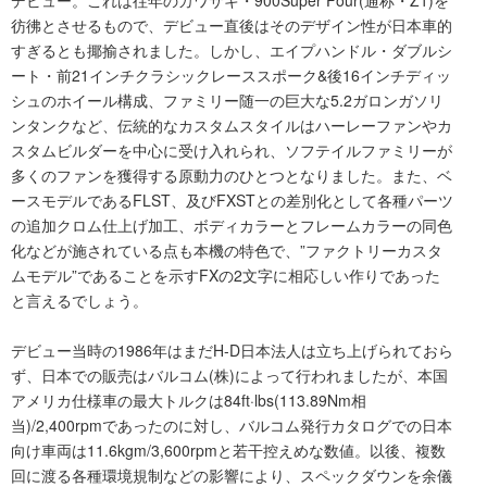
デビュー。これは往年のカワサキ・900Super Four(通称・Z1)を
彷彿とさせるもので、デビュー直後はそのデザイン性が日本車的
すぎるとも揶揄されました。しかし、エイプハンドル・ダブルシ
ート・前21インチクラシックレーススポーク&後16インチディッ
シュのホイール構成、ファミリー随一の巨大な5.2ガロンガソリ
ンタンクなど、伝統的なカスタムスタイルはハーレーファンやカ
スタムビルダーを中心に受け入れられ、ソフテイルファミリーが
多くのファンを獲得する原動力のひとつとなりました。また、ベ
ースモデルであるFLST、及びFXSTとの差別化として各種パーツ
の追加クロム仕上げ加工、ボディカラーとフレームカラーの同色
化などが施されている点も本機の特色で、”ファクトリーカスタ
ムモデル”であることを示すFXの2文字に相応しい作りであった
と言えるでしょう。
デビュー当時の1986年はまだH-D日本法人は立ち上げられておら
ず、日本での販売はバルコム(株)によって行われましたが、本国
アメリカ仕様車の最大トルクは84ft·lbs(113.89Nm相
当)/2,400rpmであったのに対し、バルコム発行カタログでの日本
向け車両は11.6kgm/3,600rpmと若干控えめな数値。以後、複数
回に渡る各種環境規制などの影響により、スペックダウンを余儀