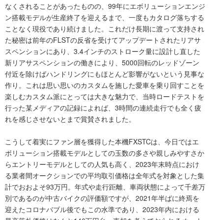
なくされることがあったものの、99年にエボリューションエンジ
ン搭載モデルが生産終了を迎えるまで、一度もカタログ落ちする
ことなく現役であり続けました。これだけ長期に渡って支持され
た秘密は前年のFLSTの反省を受けてアップデートされたリアサ
スペンションにあり、3.4インチのストローク量に設計し直した
新リアサスペンションの働きにより、5000回転のレッドゾーン
付近を除けばハンドリングにもほとんど影響がないという見事な
作り。これは思い思いのカスタムを施した愛車を乗り回すことを
楽しむカスタム派にとっては大きな魅力で、当時ロードテストを
行った某メディアの記録によれば、3時間の連続走行でも全く疲
れを感じさせないとまで賞賛されました。
こうして着実にファン層を獲得した本機FXSTCは、今日ではエ
ボリューション搭載モデルとしての玉数の多さや親しみやすさか
らエントリーモデルとしての人気も高く、2023年末時点におけ
る業者間オークションでの平均取引価格は全年式を対象とした集
計でおおよそ93万円。年式や走行距離、車両状態によって千差万
別であるのが中古バイクの評価額ですが、2021年半ばに終焉を
迎えたコロナバブル後でもこの水準であり、2023年内における