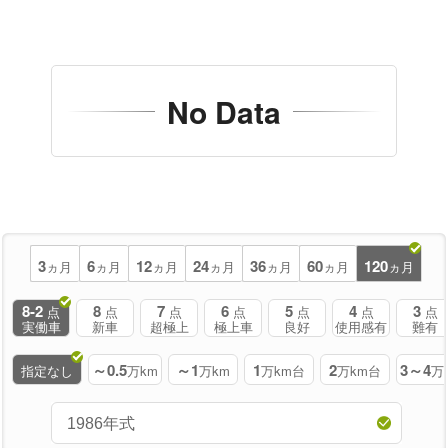
No Data
3
6
12
24
36
60
120
ヵ月
ヵ月
ヵ月
ヵ月
ヵ月
ヵ月
ヵ月
8-2
8
7
6
5
4
3
点
点
点
点
点
点
点
実働車
新車
超極上
極上車
良好
使用感有
難有
～0.5
～1
1
2
3～4
指定なし
万km
万km
万km台
万km台
万