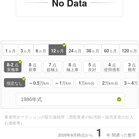
No Data
1
3
6
12
24
36
60
120
ヵ月
ヵ月
ヵ月
ヵ月
ヵ月
ヵ月
ヵ月
ヵ月
8-2
8
7
6
5
4
3
点
点
点
点
点
点
点
実働車
新車
超極上
極上車
良好
使用感有
難有
～0.5
～1
1
2
3～4
指定なし
万km
万km
万km台
万km台
万
業者間オークションの取引価格帯（買取業者の転売額＝販売業者の仕入
れ価格帯）
1
2026年8月時点から
年
間遡った数字