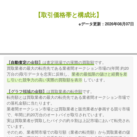
【取引価格帯と構成比】
※データ更新：2026年08月07日
【
自動査定
の金額】
は査定現場での実際の買取額
です。
買取業者の最大の転売先である業者間オークション市場の(年間 約20
万台の)取引データを忠実に反映し、
業者の最低限の儲けと経費を差
し引いた競争力の高い実際の買取額を表示
しています。
【グラフ領域の金額】
は買取業者の転売額
です。
転売額とは買取業者の最大の転売先である業者間オークション市場で
の落札金額に当たります。
業者間オークション市場とは買取業者と販売業者が参画する競り市場
で、年間に約20万台のオートバイが取引されています。
実は買取業者が買取したバイクの約９割は上記市場において転売され
ています。
そのため、業者間市場での取引額（業者の転売額）から買取業者の儲