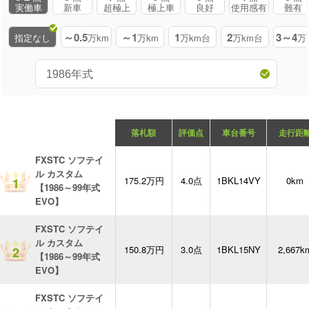
実働車
新車
超極上
極上車
良好
使用感有
難有
～0.5
～1
1
2
3～4
指定なし
万km
万km
万km台
万km台
万
落札額
評価点
車台番号
走行距
FXSTC ソフテイ
ル カスタム
175.2万円
4.0点
1BKL14VY
0km
1
【1986～99年式
EVO】
FXSTC ソフテイ
ル カスタム
150.8万円
3.0点
1BKL15NY
2,667k
2
【1986～99年式
EVO】
FXSTC ソフテイ