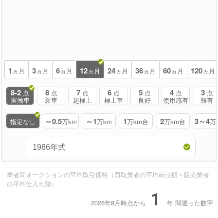
No Data
1
3
6
12
24
36
60
120
ヵ月
ヵ月
ヵ月
ヵ月
ヵ月
ヵ月
ヵ月
ヵ月
8-2
8
7
6
5
4
3
点
点
点
点
点
点
点
実働車
新車
超極上
極上車
良好
使用感有
難有
～0.5
～1
1
2
3～4
指定なし
万km
万km
万km台
万km台
万
業者間オークションの平均取引価格（買取業者の平均転売額＝販売業者
の平均仕入れ額）
1
2026年8月時点から
年
間遡った数字