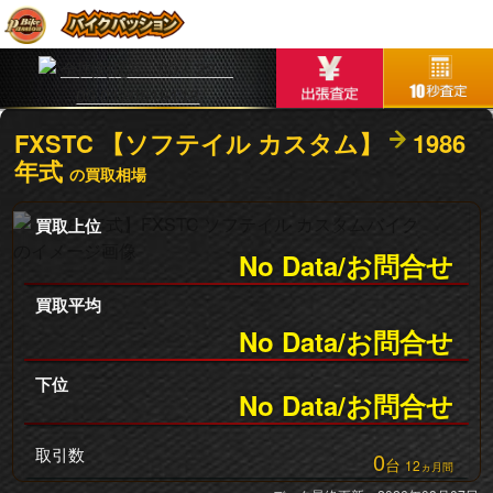
FXSTC 【ソフテイル カスタム】
1986
年式
の買取相場
買取上位
No Data/お問合せ
買取平均
No Data/お問合せ
下位
No Data/お問合せ
取引数
0
台
12
ヵ月間