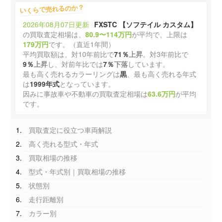
いくらで売れるのか？
2026年08月07日更新
FXSTC 【ソフテイル カスタム】
の買取査定相場は、
80.9〜114万円
が平均で、上限は
179万円
です。（直近1年間）
平均買取額は、対10年前比で
71％
上昇
。対3年前比で
9％
上昇
し、対前年比では
7％
下落
しています。
最も高く売れるカラーリングは
黒
、最も高く売れる年式
は
1999年式
となっています。
因みに事故車や不動車の買取査定相場は
63.6万円
が平均
です。
買取査定に役立つ車両解説
高く売れる型式・年式
買取相場の推移
型式・年式別｜買取相場の推移
状態別
走行距離別
カラー別