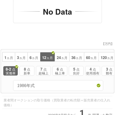
No Data
【万円】
1
3
6
12
24
36
60
120
ヵ月
ヵ月
ヵ月
ヵ月
ヵ月
ヵ月
ヵ月
ヵ月
8-2
8
7
6
5
4
3
点
点
点
点
点
点
点
実働車
新車
超極上
極上車
良好
使用感有
難有
業者間オークションの取引価格（買取業者の転売額＝販売業者の仕入れ
価格）
1
2026年8月時点から
年
間遡った数字