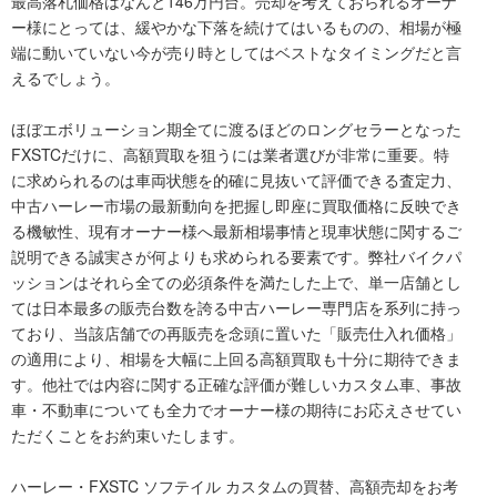
最高落札価格はなんと146万円台。売却を考えておられるオーナ
ー様にとっては、緩やかな下落を続けてはいるものの、相場が極
端に動いていない今が売り時としてはベストなタイミングだと言
えるでしょう。
ほぼエボリューション期全てに渡るほどのロングセラーとなった
FXSTCだけに、高額買取を狙うには業者選びが非常に重要。特
に求められるのは車両状態を的確に見抜いて評価できる査定力、
中古ハーレー市場の最新動向を把握し即座に買取価格に反映でき
る機敏性、現有オーナー様へ最新相場事情と現車状態に関するご
説明できる誠実さが何よりも求められる要素です。弊社バイクパ
ッションはそれら全ての必須条件を満たした上で、単一店舗とし
ては日本最多の販売台数を誇る中古ハーレー専門店を系列に持っ
ており、当該店舗での再販売を念頭に置いた「販売仕入れ価格」
の適用により、相場を大幅に上回る高額買取も十分に期待できま
す。他社では内容に関する正確な評価が難しいカスタム車、事故
車・不動車についても全力でオーナー様の期待にお応えさせてい
ただくことをお約束いたします。
ハーレー・FXSTC ソフテイル カスタムの買替、高額売却をお考