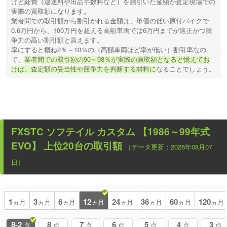
けと経費（運送料や出品手数料など）を割引いた金額が査定現場での
実際の買取額になります。
業者間での取引額から割引かれる金額は、単価の低い原付バイクで
0.6万円から、100万円を超える高額車両では6万円までが適正かつ競
争力の高い割引額と言えます。
率にすると概ね2％～10％の（高額車両ほど率が低い）割引率なの
で、
業者間での取引額の90～98％が実際の買取額となると憶えてお
けば、査定額の妥当性や競争力を判断する材料に
なることでしょう。
FXSTC ソフテイル カスタム 【1986～99年式
EVO】
上位20台の取引額
（データ更新：2026年08月07
日）
1
3
6
12
24
36
60
120
ヵ月
ヵ月
ヵ月
ヵ月
ヵ月
ヵ月
ヵ月
ヵ月
8-2
8
7
6
5
4
3
点
点
点
点
点
点
点