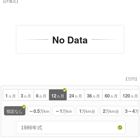
【評価点】
No Data
【万円】
1
3
6
12
24
36
60
120
ヵ月
ヵ月
ヵ月
ヵ月
ヵ月
ヵ月
ヵ月
ヵ月
～0.5
～1
1
2
3～4
指定なし
万km
万km
万km台
万km台
万