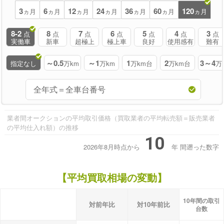
3
6
12
24
36
60
120
ヵ月
ヵ月
ヵ月
ヵ月
ヵ月
ヵ月
ヵ月
8-2
8
7
6
5
4
3
点
点
点
点
点
点
点
実働車
新車
超極上
極上車
良好
使用感有
難有
～0.5
～1
1
2
3～4
指定なし
万km
万km
万km台
万km台
万
業者間オークションの平均取引価格（買取業者の平均転売額＝販売業者
の平均仕入れ額）の推移
10
2026年8月時点から
年
間遡った数字
【平均買取相場の変動】
10年間の取引
対前年比
対10年前比
台数