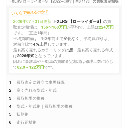
FXLRS ローライダーS 【2022～現行｜M8 117】 の買取査定相場
いくらで売れるのか？
2026年07月31日更新
FXLRS 【ローライダーS】
の買
取査定相場は、
156〜188万円
が平均で、上限は
224万円
です。（直近1年間）
平均買取額は、対3年前比で
変化なく
、平均買取額は、
対前年比で
4％
上昇
しています。
最も高く売れるカラーリングは
黒
、最も高く売れる年式
は
2026年式
となっています。
因みに事故車や不動車の買取査定相場は修理工数に応じ
て
82.0～122万円
です。
買取査定に役立つ車両解説
高く売れる型式・年式
買取相場の推移
型式・年式別｜買取相場の推移
状態別
走行距離別