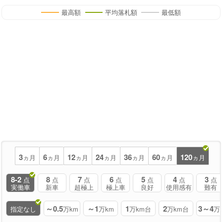
最高額
平均落札額
最低額
3
6
12
24
36
60
120
ヵ月
ヵ月
ヵ月
ヵ月
ヵ月
ヵ月
ヵ月
8-2
8
7
6
5
4
3
点
点
点
点
点
点
点
実働車
新車
超極上
極上車
良好
使用感有
難有
～0.5
～1
1
2
3～4
指定なし
万km
万km
万km台
万km台
万