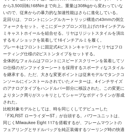
から3,500回転168Nmまで向上。重量は308kgから変わっていな
いので、従来からの暴力的な加速性能はさらに進化している。
足回りは、フロントにシングルカートリッジ構造の43mmの倒立
フォークをセット。そこにダークブロンズ仕上げの19インチアル
ミキャストホイールを組合せる。リヤはリジットスタイルを演出
するモノショックを装着して16インチアルミを履く。
ブレーキはフロントに固定式4ピストンキャリパーとリヤはフロ
ーティング仕様の2ピストンタイプをセットする。
全体的なフォルムはフロントにスピードスクリーンを装着してソ
ロ仕様のガンファイターシートを採用するスポーティなスタイル
を継承する。ただ、大きな変更ポイントは従来モデルでタンクコ
ンソールにインストールされていたメーターは、4インチサイズ
のアナログタイプをハンドルバー部分に移設された。この変更に
よりタンク周りがスッキリとしてシャープなボディラインが形成
された。
比較対象モデルとしては、時を同じくしてデビューした
「FXLRST ローライダーST」が台頭する。パワーユニットは、
同じくMilwaukee Eight 117を搭載するが、フレームマウントの
フェアリングとサドルバッグを純正装備するツーリング時の快適