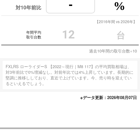
-
%
対10年前比
【2016年間 vs 2026年】
12
年間平均
台
取引台数
過去10年間の取引台数÷10
FXLRS ローライダーS 【2022～現行｜M8 117】の平均買取相場は、
対3年前比で0%増減なし。対前年比では4%上昇しています。長期的に
堅調に推移ししており、直近で上げています。今、売り時を迎えてい
るといえるでしょう。
※データ更新：2026年08月07日