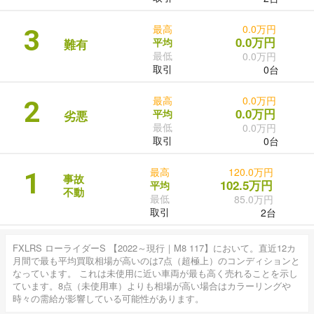
最高
0.0万円
3
0.0万円
平均
難有
最低
0.0万円
取引
0台
最高
0.0万円
2
0.0万円
平均
劣悪
最低
0.0万円
取引
0台
最高
120.0万円
1
事故
102.5万円
平均
不動
最低
85.0万円
取引
2台
FXLRS ローライダーS 【2022～現行｜M8 117】において。直近12カ
月間で最も平均買取相場が高いのは7点（超極上）のコンディションと
なっています。 これは未使用に近い車両が最も高く売れることを示し
ています。8点（未使用車）よりも相場が高い場合はカラーリングや
時々の需給が影響している可能性があります。