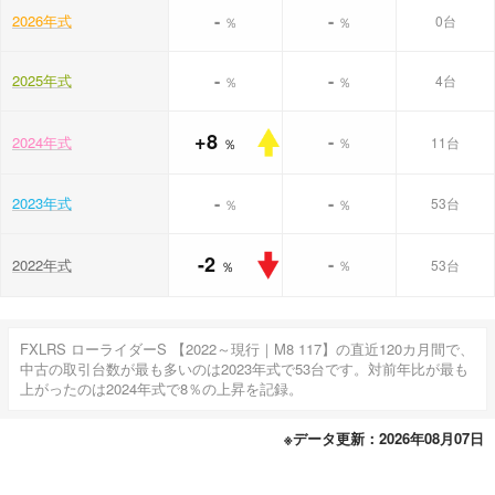
-
-
2026年式
0台
％
％
-
-
2025年式
4台
％
％
+8
-
2024年式
％
11台
％
-
-
2023年式
53台
％
％
-2
-
2022年式
％
53台
％
FXLRS ローライダーS 【2022～現行｜M8 117】の直近120カ月間で、
中古の取引台数が最も多いのは2023年式で53台です。対前年比が最も
上がったのは2024年式で8％の上昇を記録。
※データ更新：2026年08月07日