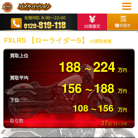
FXLRS 【ローライダーS】
の買取相場
買取上位
188
224
〜
万
円
買取平均
156
188
〜
万
円
下位
108
156
〜
万
円
取引数
37
台
12
ヵ月間
データ最終更新：2026年08月07日