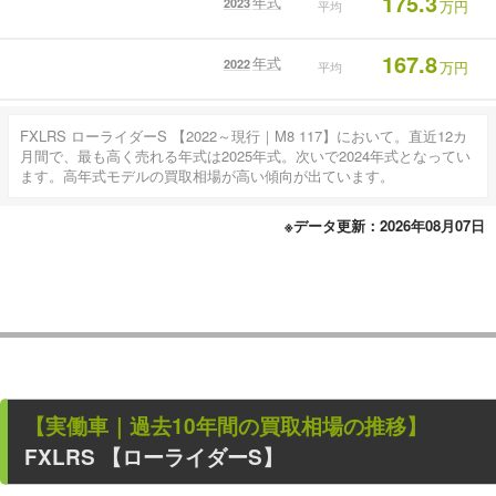
175.3
年式
2023
万円
平均
167.8
年式
2022
万円
平均
FXLRS ローライダーS 【2022～現行｜M8 117】において。直近12カ
月間で、最も高く売れる年式は2025年式。次いで2024年式となってい
ます。高年式モデルの買取相場が高い傾向が出ています。
※データ更新：2026年08月07日
【
実働車
｜過去
10
年
間の買取相場の推移】
FXLRS 【ローライダーS】