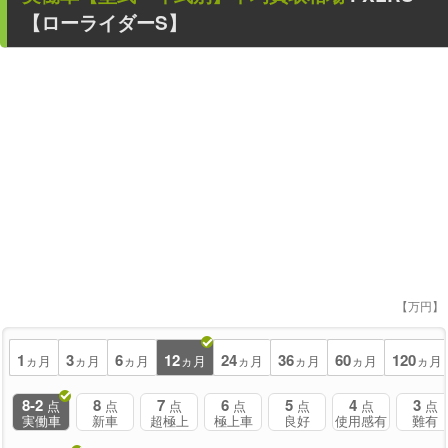
【ローライダーS】
【万円】
1
3
6
12
24
36
60
120
ヵ月
ヵ月
ヵ月
ヵ月
ヵ月
ヵ月
ヵ月
ヵ月
8-2
8
7
6
5
4
3
点
点
点
点
点
点
点
実働車
新車
超極上
極上車
良好
使用感有
難有