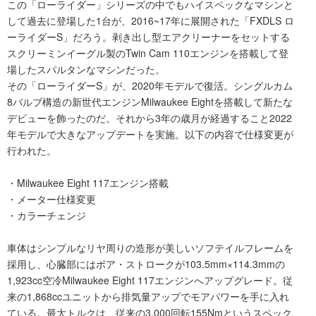
この「ローライダー」シリーズの中でもハイスペックなマシンと
して過去に登場した1台が、2016~17年に展開された「FXDLS ロ
ーライダーS」だろう。剥き出し型エアクリーナーをセットする
スクリーミンイーグル製のTwin Cam 110エンジンを搭載して登
場したスパルタンなマシンだった。
その「ローライダーS」が、2020年モデルで復活。シングルカム
8バルブ構造の新世代エンジンMilwaukee Eightを搭載して新たな
デビューを飾ったのだ。それから3年の歳月が経過すること2022
年モデルで大きなアップデートを実施。以下の内容で仕様変更が
行われた。
・Milwaukee Eight 117エンジン搭載
・メーター仕様変更
・カラーチェンジ
車体はシンプルなリヤ周りの造形が美しいソフテイルフレームを
採用し、心臓部にはボア・ストロークが103.5mm×114.3mmの
1,923cc空冷Milwaukee Eight 117エンジンへアップグレード。従
来の1,868ccユニットから排気量アップでモアパワーを手に入れ
ている。最大トルクは、従来の3,000回転155Nmというスペック