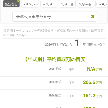
～0.5
～1
1
2
3～4
指定なし
万km
万km
万km台
万km台
万
業者間オークションの平均取引価格（買取業者の平均転売額＝販売業者
の平均仕入れ額）
1
2026年8月時点から
年
間遡った数字
【年式別】平均買取額の目安
N/A
年式
2026
万円
平均
206.6
年式
2025
万円
平均
181.2
年式
2024
万円
平均