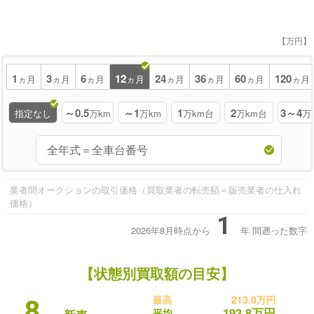
【万円】
1
3
6
12
24
36
60
120
ヵ月
ヵ月
ヵ月
ヵ月
ヵ月
ヵ月
ヵ月
ヵ月
～0.5
～1
1
2
3～4
指定なし
万km
万km
万km台
万km台
万
業者間オークションの取引価格（買取業者の転売額＝販売業者の仕入れ
価格）
1
2026年8月時点から
年
間遡った数字
【状態別買取額の目安】
最高
213.0万円
8
193.8万円
平均