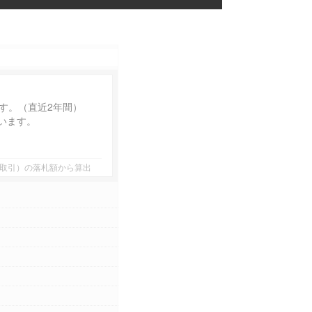
す。（直近2年間）
います。
者間取引）の落札額から算出