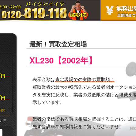
最新！買取査定相場
XL230【2002年】
万
円
表示金額は
査定現場での実際の買取額！
買取業者の最大の転売先である業者間オークション市
タを忠実に反映し、業者の最低限の儲けと経費を
万
円
示しています。
月間
業者の指標である買取相場を把握することは、適
31日
先ずは詳細な相場情報をご覧くださいませ。