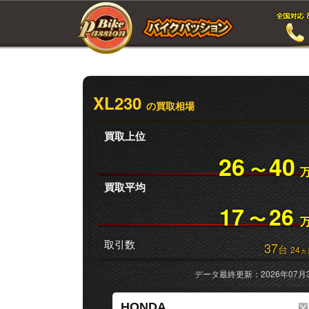
XL230
の買取相場
買取上位
26
40
〜
買取平均
17
26
〜
取引数
37
台
24
ヵ
データ最終更新：2026年07月