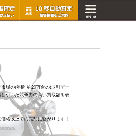
場の(年間 約20万台の)取引デー
差し引いた競争力の高い買取額を表
正価格以上での売却に繋がります！