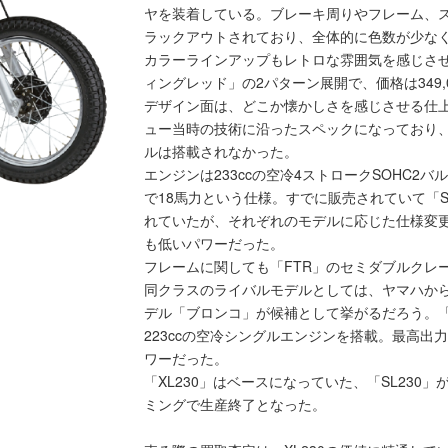
ヤを装着している。ブレーキ周りやフレーム、
ラックアウトされており、全体的に色数が少な
カラーラインアップもレトロな雰囲気を感じさ
ィングレッド」の2パターン展開で、価格は349,0
デザイン面は、どこか懐かしさを感じさせる仕
ュー当時の技術に沿ったスペックになっており
ルは搭載されなかった。
エンジンは233ccの空冷4ストロークSOHC2バ
で18馬力という仕様。すでに販売されていて「S
れていたが、それぞれのモデルに応じた仕様変更
も低いパワーだった。
フレームに関しても「FTR」のセミダブルクレ
同クラスのライバルモデルとしては、ヤマハから
デル「ブロンコ」が候補として挙がるだろう。「
223ccの空冷シングルエンジンを搭載。最高出力は
ワーだった。
「XL230」はベースになっていた、「SL230」
ミングで生産終了となった。