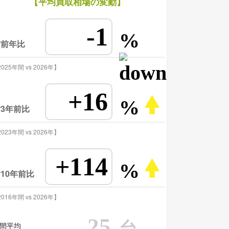
【平均買取相場の変動】
-1
%
対前年比
025年間 vs 2026年】
+16
%
3年前比
023年間 vs 2026年】
+114
%
10年前比
016年間 vs 2026年】
25
台
間平均