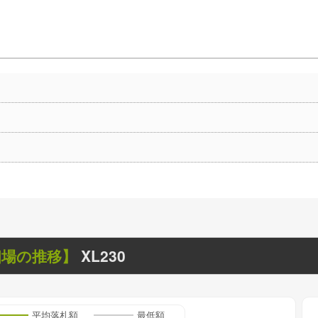
相場の推移】
XL230
平均落札額
最低額