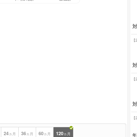
【2
対
【2
対
【2
24
36
60
120
ヵ月
ヵ月
ヵ月
ヵ月
年