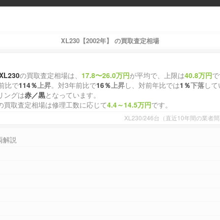
XL230【2002年】 の買取査定相場
XL230
の買取査定相場は、
17.8〜26.0万円
が平均で、上限は
40.8万円
で
前比で
114％
上昇
。対3年前比で
16％
上昇
し、対前年比では
1％
下落
して
リングは
赤／黒
となっています。
の買取査定相場は修理工数に応じて
4.4～14.5万円
です。
XL230/246台（直近10年間の業
両解説