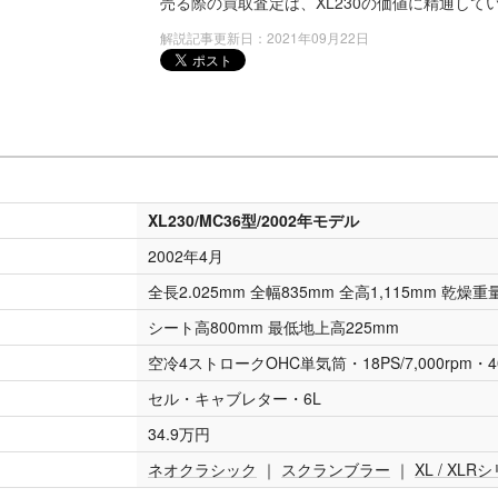
売る際の買取査定は、XL230の価値に精通して
解説記事更新日：2021年09月22日
XL230/MC36型/2002年モデル
2002年4月
全長2.025mm 全幅835mm 全高1,115mm 乾燥重量
シート高800mm 最低地上高225mm
空冷4ストロークOHC単気筒・18PS/7,000rpm・40
セル・キャブレター・6L
34.9万円
ネオクラシック
｜
スクランブラー
｜
XL / XLR