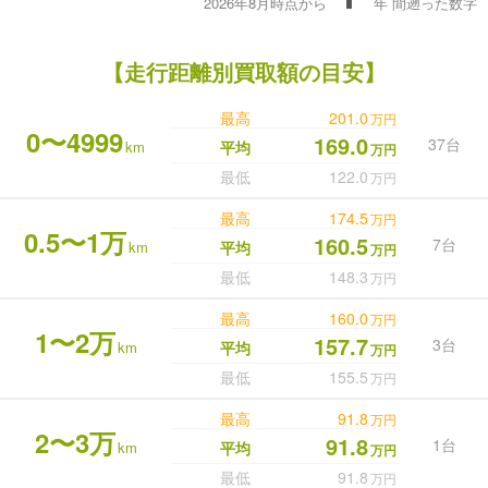
2026年8月時点から
年
間遡った数字
【走行距離別買取額の目安】
最高
201.0
万円
0〜4999
169.0
37台
km
平均
万円
最低
122.0
万円
最高
174.5
万円
0.5〜1万
160.5
7台
km
平均
万円
最低
148.3
万円
最高
160.0
万円
1〜2万
157.7
3台
km
平均
万円
最低
155.5
万円
最高
91.8
万円
2〜3万
91.8
1台
km
平均
万円
最低
91.8
万円