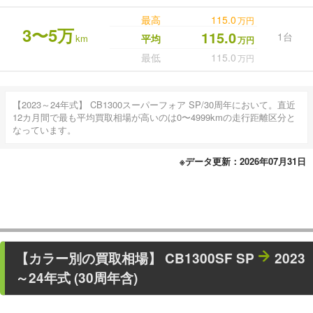
最高
115.0
万円
3〜5万
115.0
1台
km
平均
万円
最低
115.0
万円
【2023～24年式】 CB1300スーパーフォア SP/30周年において。直近
12カ月間で最も平均買取相場が高いのは0〜4999kmの走行距離区分と
なっています。
※データ更新：2026年07月31日
【カラー別の買取相場】
CB1300SF SP
2023
～24年式 (30周年含)