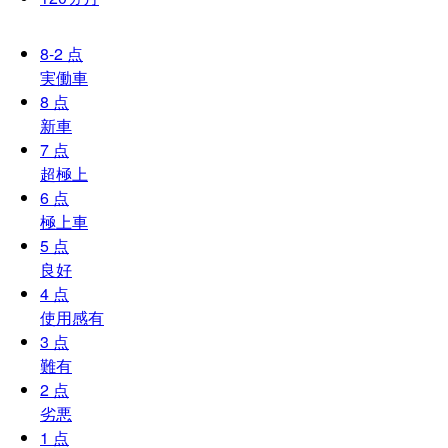
8-2
点
実働車
8
点
新車
7
点
超極上
6
点
極上車
5
点
良好
4
点
使用感有
3
点
難有
2
点
劣悪
1
点