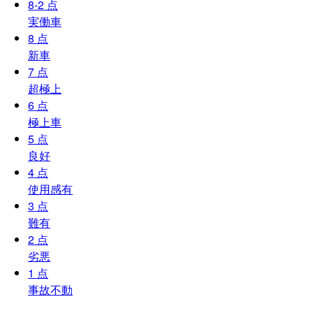
8-2
点
実働車
8
点
新車
7
点
超極上
6
点
極上車
5
点
良好
4
点
使用感有
3
点
難有
2
点
劣悪
1
点
事故不動