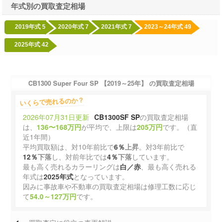
年式別の買取査定相場
2019年式
5
2020年式
7
2021年式
7
2023～24年式
49
2025年式
42
CB1300 Super Four SP 【2019～25年】 の買取査定相場
いくらで売れるのか？
2026年07月31日更新
CB1300SF SP
の買取査定相場
は、
136〜168万円
が平均で、上限は
205万円
です。（直
近1年間）
平均買取額は、対10年前比で
6％
上昇
。対3年前比で
12％
下落
し、対前年比では
4％
下落
しています。
最も高く売れるカラーリングは
白／赤
、最も高く売れる
年式は
2025年式
となっています。
因みに事故車や不動車の買取査定相場は修理工数に応じ
て
54.0～127万円
です。