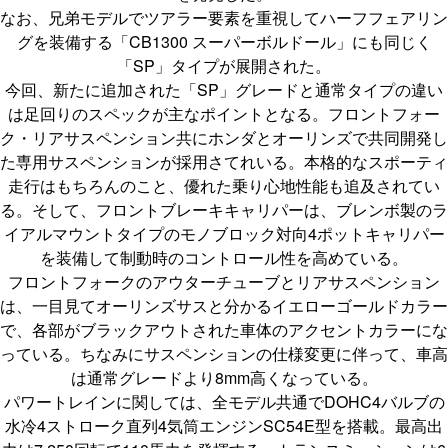
なお、兄弟モデルでツアラー要素を重視してハーフフェアリン
グを装備する「CB1300 スーパーボルドール」にも同じく
「SP」タイプが展開された。
今回、新たに追加された「SP」グレードと通常タイプの違い
は足回りのスペックが主なポイントとなる。フロントフォー
ク・リアサスペンション共にホンダとオーリンズで共同開発し
た専用サスペンションが採用さてれいる。本格的なスポーティ
走行はもちろんのこと、優れた乗り心地性能も追及されてい
る。そして、フロントブレーキキャリパーは、ブレンボ製のラ
イアルマウントタイプのモノブロック対向4ポットキャリパー
を装備して制動時のコントロール性を高めている。
フロントフォークのアウターチューブとリアサスペンション
は、一目見てオーリンズサスと分かるイエローゴールドカラー
で、各部がブラックアウトされた車体のアクセントカラーにな
っている。ちなみにサスペンションの仕様変更に伴って、車高
は通常グレードより8mm高くなっている。
パワートレインに関しては、全モデル共通でDOHC4バルブの
水冷4ストローク直列4気筒エンジンSC54E型を搭載。最高出