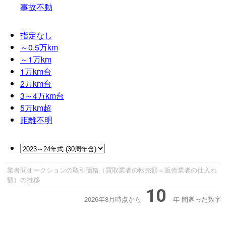
事故不動
指定なし
～0.5
万km
～1
万km
1
万km台
2
万km台
3～4
万km台
5
万km超
距離不明
業者間オークションの取引価格（買取業者の転売額＝販売業者の仕入れ
額）の推移
10
2026年8月時点から
年
間遡った数字