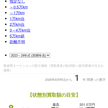
指定なし
～0.5
万km
～1
万km
1
万km台
2
万km台
3～4
万km台
5
万km超
距離不明
業者間オークションの取引価格（買取業者の転売額＝販売業者の仕入れ
価格）
1
2026年8月時点から
年
間遡った数字
【状態別買取額の目安】
最高
201.0万円