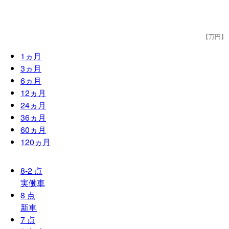
【万円】
1
ヵ月
3
ヵ月
6
ヵ月
12
ヵ月
24
ヵ月
36
ヵ月
60
ヵ月
120
ヵ月
8-2
点
実働車
8
点
新車
7
点