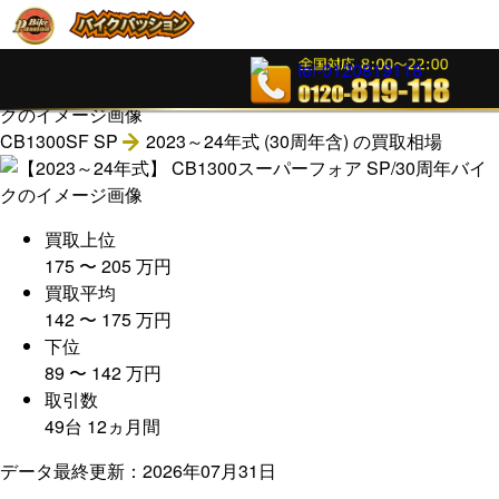
CB1300SF SP
2023～24年式 (30周年含)
の買取相場
買取上位
175
〜
205
万
円
買取平均
142
〜
175
万
円
下位
89
〜
142
万
円
取引数
49
台
12
ヵ月間
データ最終更新：2026年07月31日