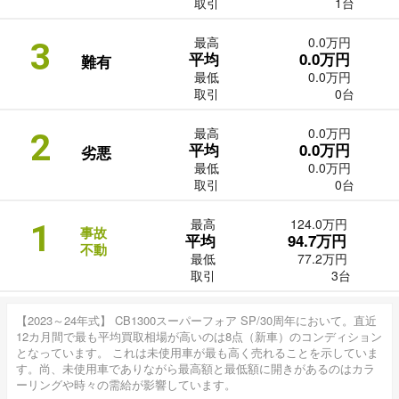
取引
1台
最高
0.0万円
3
平均
0.0万円
難有
最低
0.0万円
取引
0台
最高
0.0万円
2
平均
0.0万円
劣悪
最低
0.0万円
取引
0台
最高
124.0万円
1
事故
平均
94.7万円
不動
最低
77.2万円
取引
3台
【2023～24年式】 CB1300スーパーフォア SP/30周年において。直近
12カ月間で最も平均買取相場が高いのは8点（新車）のコンディション
となっています。 これは未使用車が最も高く売れることを示していま
す。尚、未使用車でありながら最高額と最低額に開きがあるのはカラ
ーリングや時々の需給が影響しています。