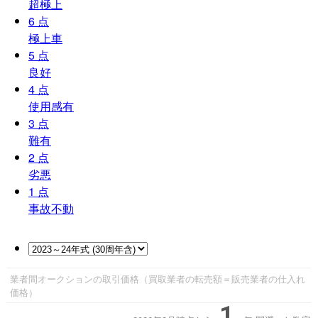
超極上
6
点
極上車
5
点
良好
4
点
使用感有
3
点
難有
2
点
劣悪
1
点
事故不動
業者間オークションの取引価格（買取業者の転売額＝販売業者の仕入れ
価格）
1