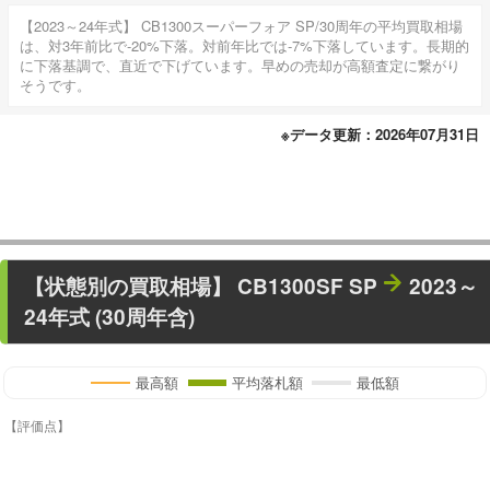
【2023～24年式】 CB1300スーパーフォア SP/30周年の平均買取相場
は、対3年前比で-20%下落。対前年比では-7%下落しています。長期的
に下落基調で、直近で下げています。早めの売却が高額査定に繋がり
そうです。
※データ更新：2026年07月31日
【状態別の買取相場】
CB1300SF SP
2023～
24年式 (30周年含)
最高額
平均落札額
最低額
【評価点】