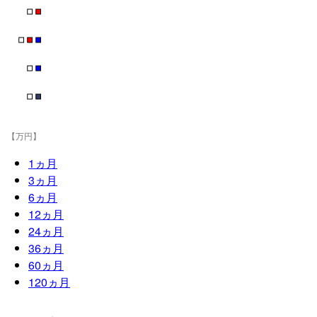
■
■
■
■
■
■
■
■
■
【万円】
1
ヵ月
3
ヵ月
6
ヵ月
12
ヵ月
24
ヵ月
36
ヵ月
60
ヵ月
120
ヵ月