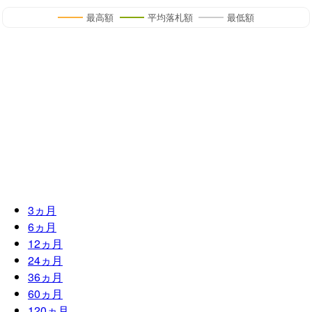
最高額
平均落札額
最低額
3
ヵ月
6
ヵ月
12
ヵ月
24
ヵ月
36
ヵ月
60
ヵ月
120
ヵ月