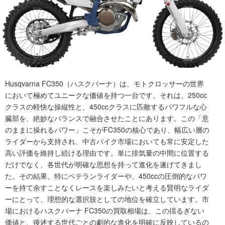
Husqvarna FC350（ハスクバーナ）は、モトクロッサーの世界
において極めてユニークな価値を持つ一台です。それは、250cc
クラスの軽快な操縦性と、450ccクラスに匹敵するパワフルな心
臓部を、絶妙なバランスで融合させたことにあります。この「意
のままに操れるパワー」こそがFC350の核心であり、幅広い層の
ライダーから支持され、中古バイク市場においても常に安定した
高い評価を維持し続ける理由です。単に排気量の中間に位置する
だけでなく、各世代が明確な思想を持って進化を遂げてきまし
た。その結果、特にベテランライダーや、450ccの圧倒的なパワ
ーを持て余すことなくレースを楽しみたいと考える賢明なライダ
ーにとって、理想的な選択肢としての地位を確立しています。市
場におけるハスクバーナ FC350の買取相場は、この揺るぎない
価値と、後述する世代ごとの劇的な進化を明確に反映しているの