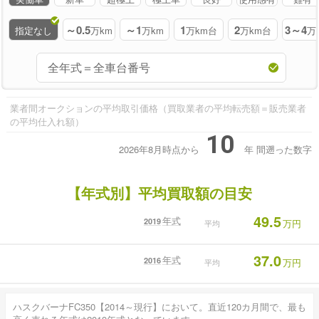
～0.5
～1
1
2
3～4
指定なし
万km
万km
万km台
万km台
万
業者間オークションの平均取引価格（買取業者の平均転売額＝販売業者
の平均仕入れ額）
10
2026年8月時点から
年
間遡った数字
【年式別】平均買取額の目安
49.5
年式
2019
万円
平均
37.0
年式
2016
万円
平均
ハスクバーナFC350【2014～現行】において。直近120カ月間で、最も