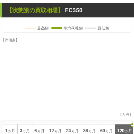
【状態別の買取相場】
FC350
最高額
平均落札額
最低額
【評価点】
【万円】
1
3
6
12
24
36
60
120
ヵ月
ヵ月
ヵ月
ヵ月
ヵ月
ヵ月
ヵ月
ヵ月