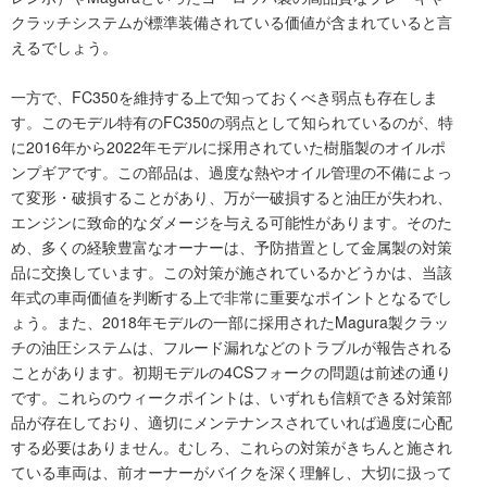
クラッチシステムが標準装備されている価値が含まれていると言
えるでしょう。
一方で、FC350を維持する上で知っておくべき弱点も存在しま
す。このモデル特有のFC350の弱点として知られているのが、特
に2016年から2022年モデルに採用されていた樹脂製のオイルポ
ンプギアです。この部品は、過度な熱やオイル管理の不備によっ
て変形・破損することがあり、万が一破損すると油圧が失われ、
エンジンに致命的なダメージを与える可能性があります。そのた
め、多くの経験豊富なオーナーは、予防措置として金属製の対策
品に交換しています。この対策が施されているかどうかは、当該
年式の車両価値を判断する上で非常に重要なポイントとなるでし
ょう。また、2018年モデルの一部に採用されたMagura製クラッ
チの油圧システムは、フルード漏れなどのトラブルが報告される
ことがあります。初期モデルの4CSフォークの問題は前述の通り
です。これらのウィークポイントは、いずれも信頼できる対策部
品が存在しており、適切にメンテナンスされていれば過度に心配
する必要はありません。むしろ、これらの対策がきちんと施され
ている車両は、前オーナーがバイクを深く理解し、大切に扱って