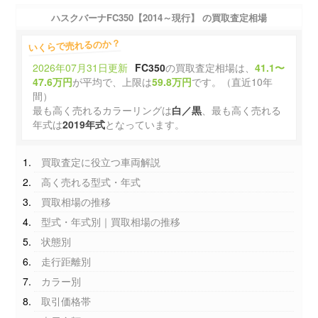
ハスクバーナFC350【2014～現行】 の買取査定相場
いくらで売れるのか？
2026年07月31日更新
FC350
の買取査定相場は、
41.1〜
47.6万円
が平均で、上限は
59.8万円
です。（直近10年
間）
最も高く売れるカラーリングは
白／黒
、最も高く売れる
年式は
2019年式
となっています。
買取査定に役立つ車両解説
高く売れる型式・年式
買取相場の推移
型式・年式別｜買取相場の推移
状態別
走行距離別
カラー別
取引価格帯