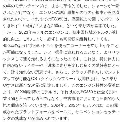
の年のモデルチェンジは、まさに革命的でした。シャーシが一新
されただけでなく、エンジンの設計思想そのものが根本から見直
されたのです。それまでのFC350は、高回転まで回してパワーを
引き出す、いわば「大きな250cc」という乗り方が基本でした。
しかし、2023年モデルのエンジンは、低中回転域のトルクが劇
的に向上。これにより、必ずしも高回転を維持しなくても、
450ccのように力強いトルクを使ってコーナーを立ち上がること
が可能になりました。シフト操作に追われることなく、よりリラ
ックスして速く走れるようになったのです。これは、特に体力に
自信がないライダーや、週末に走りを楽しむ多くの愛好家にとっ
て、計り知れない恩恵です。さらに、クラッチ操作なしでシフト
アップが可能なQS（クイックシフター）も搭載され、その乗り
やすさは新たな次元に到達しました。このエンジン特性の変革に
より、2023年以降のモデルは、それ以前のFC350とは全く別の
乗り物と言っても過言ではなく、中古市場においても圧倒的な人
気と価値を誇っています。2024年、2025年モデルでは、この完
成されたプラットフォームをベースに、サスペンションセッティ
ングの熟成などが進められています。