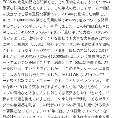
FC350の進化の歴史を紐解くと、その価値を左右するいくつかの
重要な転換点が見えてきます。この年式の違いこそが、その価値
を決定づける最も重要な要素です。2014年に登場した初期モデ
ルは、13,000rpmを超える高回転域で450ccに迫るパワーを発揮
するエンジンのポテンシャルを示しました。この特性は自転車に
例えると、450ccクラスのバイクが「重いギアで力強くペダルを
漕ぐ」ように、比較的ゆっくりな回転でも大きな力を生み出すの
に対し、初期のFC350は「軽いギアでペダルを猛烈な速さで回転
させる」ようなイメージです。ペダル一回転の力は450ccに及び
ませんが、その代わりに毎分13,000回転以上という驚異的なスピ
ードでエンジンを回すことで、結果として450ccに匹敵するパワ
ーを絞り出していたのです。しかし、このポテンシャルとは裏腹
に、大きな課題も抱えていました。それはWP（ホワイトパワ
ー）製の4CSフロントフォークです。このサスペンションは、細
かな凹凸では硬く突き上げるような乗り心地でありながら、ジャ
ンプの着地など大きな入力に対しては底突きしやすいという、相
反する問題を抱えていました。この乗り味の予測しにくさがライ
ダーの信頼感を削ぎ、この時代のモデルの評価を決定づける最大
の要因となっています。2016年には、より軽量でコンパクトな
新設計のエンジンとフレームを与えられ、車体は大きな進化を遂