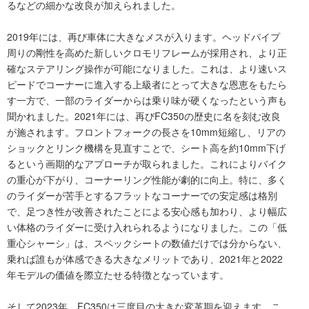
るなどの細かな改良が加えられました。
2019年には、再び車体に大きなメスが入ります。ヘッドパイプ
周りの剛性を高めた新しいクロモリフレームが採用され、より正
確なステアリング操作が可能になりました。これは、より速いス
ピードでコーナーに進入する上級者にとって大きな恩恵をもたら
す一方で、一部のライダーからは乗り味が硬くなったという声も
聞かれました。2021年には、再びFC350の歴史に名を刻む改良
が施されます。フロントフォークの長さを10mm短縮し、リアの
ショックとリンク機構を見直すことで、シート高を約10mm下げ
るという画期的なアプローチが取られました。これによりバイク
の重心が下がり、コーナーリング性能が劇的に向上。特に、多く
のライダーが苦手とするフラットなコーナーでの安定感は格別
で、足つき性が改善されたことによる安心感も加わり、より幅広
い体格のライダーに受け入れられるようになりました。この「低
重心シャーシ」は、スペックシートの数値だけでは分からない、
乗れば誰もが体感できる大きなメリットであり、2021年と2022
年モデルの価値を際立たせる特徴となっています。
そして2023年、FC350は三度目の大きな変革期を迎えます。こ