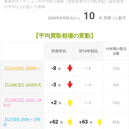
業者間オークションの平均取引価格（買取業者の平均転売額＝販売業者
の平均仕入れ額）の推移
10
2026年8月時点から
年
間遡った数字
【平均買取相場の変動】
10年間の取引
対前年比
対10年前比
台数
-9
-
【CJ41C型】2026年～
％
12台
％
-3
-
【CJ38C型】2025年式
％
9台
％
【CJ34C型】2022～24
+2
-
％
13台
％
年式
【CJ1型】2006～15年
+62
+63
23台
％
％
式