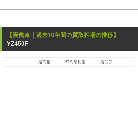
【
実働車
｜過去
10
年
間の買取相場の推移】
YZ450F
最高額
平均落札額
最低額