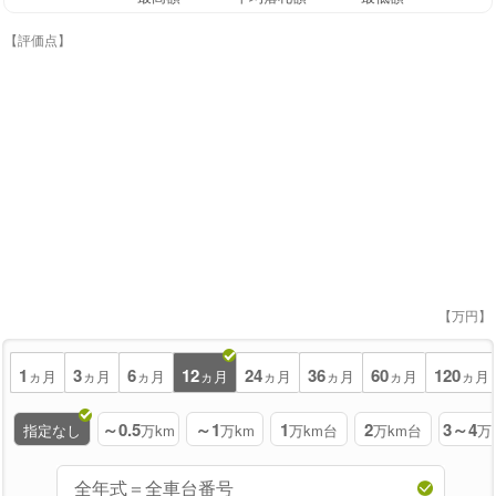
【評価点】
【万円】
1
3
6
12
24
36
60
120
ヵ月
ヵ月
ヵ月
ヵ月
ヵ月
ヵ月
ヵ月
ヵ月
～0.5
～1
1
2
3～4
指定なし
万km
万km
万km台
万km台
万