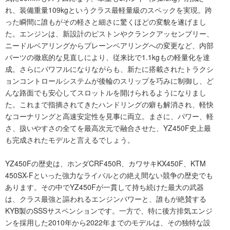
れ、装備重量109kgというクラス最軽量級のスペックを実現。跨
った瞬間に誰もがその軽さと細さに驚くほどの変貌を遂げまし
た。エンジンは、新設計のピストンやクランクアッセンブリー、
ニードルベアリングからプレーンベアリングへの変更など、内部
パーツの徹底的な見直しにより、従来比で1.1kgもの軽量化を達
成。さらにパワフルになりながらも、新たに搭載されたトラクシ
ョンコントロールシステムが後輪のスリップを巧みに制御し、ど
んな路面でも安心してスロットルを開けられるようになりまし
た。これまで指摘されてきたハンドリングの癖も解消され、軽快
なコーナリングと高速安定性を見事に両立。まさに、パワー、軽
さ、扱いやすさの全てを最高次元で融合させた、YZ450F史上最
も完成されたモデルと言えるでしょう。
YZ450Fの歴史は、ホンダCRF450R、カワサキKX450F、KTM
450SX-Fといった強力なライバルとの絶え間ない競争の歴史でも
あります。その中でYZ450Fが一貫して持ち続けた最大の武器
は、クラス最強と謳われるエンジンパワーと、誰もが絶賛する
KYB製のSSSサスペンションです。一方で、特に後方排気エンジ
ンを採用した2010年から2022年までのモデルは、その独特な設