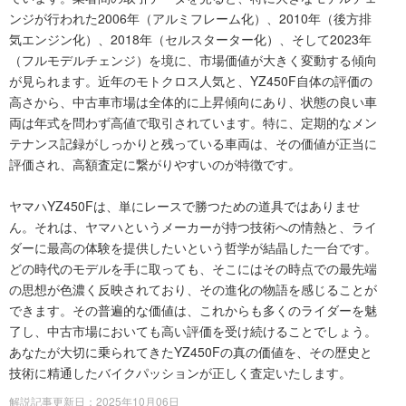
ンジが行われた2006年（アルミフレーム化）、2010年（後方排
気エンジン化）、2018年（セルスターター化）、そして2023年
（フルモデルチェンジ）を境に、市場価値が大きく変動する傾向
が見られます。近年のモトクロス人気と、YZ450F自体の評価の
高さから、中古車市場は全体的に上昇傾向にあり、状態の良い車
両は年式を問わず高値で取引されています。特に、定期的なメン
テナンス記録がしっかりと残っている車両は、その価値が正当に
評価され、高額査定に繋がりやすいのが特徴です。
ヤマハYZ450Fは、単にレースで勝つための道具ではありませ
ん。それは、ヤマハというメーカーが持つ技術への情熱と、ライ
ダーに最高の体験を提供したいという哲学が結晶した一台です。
どの時代のモデルを手に取っても、そこにはその時点での最先端
の思想が色濃く反映されており、その進化の物語を感じることが
できます。その普遍的な価値は、これからも多くのライダーを魅
了し、中古市場においても高い評価を受け続けることでしょう。
あなたが大切に乗られてきたYZ450Fの真の価値を、その歴史と
技術に精通したバイクパッションが正しく査定いたします。
解説記事更新日：2025年10月06日