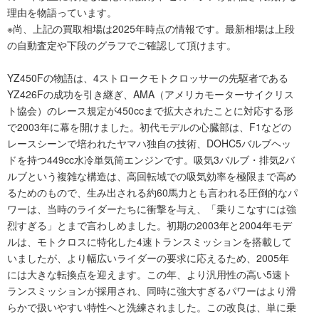
理由を物語っています。
※尚、上記の買取相場は2025年時点の情報です。最新相場は上段
の自動査定や下段のグラフでご確認して頂けます。
YZ450Fの物語は、4ストロークモトクロッサーの先駆者である
YZ426Fの成功を引き継ぎ、AMA（アメリカモーターサイクリス
ト協会）のレース規定が450ccまで拡大されたことに対応する形
で2003年に幕を開けました。初代モデルの心臓部は、F1などの
レースシーンで培われたヤマハ独自の技術、DOHC5バルブヘッ
ドを持つ449cc水冷単気筒エンジンです。吸気3バルブ・排気2バ
ルブという複雑な構造は、高回転域での吸気効率を極限まで高め
るためのもので、生み出される約60馬力とも言われる圧倒的なパ
ワーは、当時のライダーたちに衝撃を与え、「乗りこなすには強
烈すぎる」とまで言わしめました。初期の2003年と2004年モデ
ルは、モトクロスに特化した4速トランスミッションを搭載して
いましたが、より幅広いライダーの要求に応えるため、2005年
には大きな転換点を迎えます。この年、より汎用性の高い5速ト
ランスミッションが採用され、同時に強大すぎるパワーはより滑
らかで扱いやすい特性へと洗練されました。この改良は、単に乗