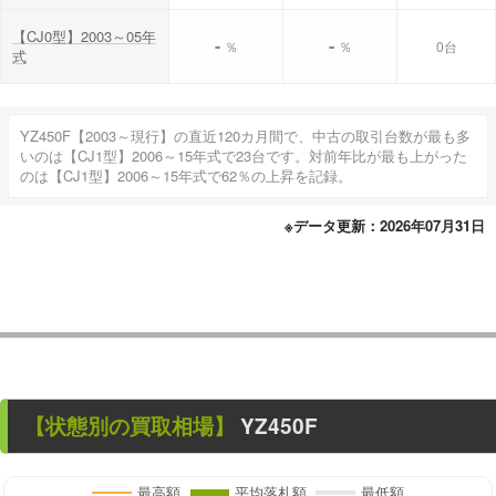
【CJ0型】2003～05年
-
-
％
％
0台
式
YZ450F【2003～現行】の直近120カ月間で、中古の取引台数が最も多
いのは【CJ1型】2006～15年式で23台です。対前年比が最も上がった
のは【CJ1型】2006～15年式で62％の上昇を記録。
※データ更新：2026年07月31日
【状態別の買取相場】
YZ450F
最高額
平均落札額
最低額