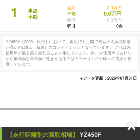
最高
0.0万円
1
事故
0.0万円
平均
不動
最低
0.0万円
取引
0台
YZ450F【2003～現行】において。直近12カ月間で最も平均買取相場
が高いのは8点（新車）のコンディションとなっています。 これは未
使用車が最も高く売れることを示しています。尚、未使用車でありな
がら最高額と最低額に開きがあるのはカラーリングや時々の需給が影
響しています。
※データ更新：2026年07月31日
【走行距離別の買取相場】
YZ450F