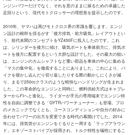
ンジンパワーだけでなく、それを意のままに操るための卓越した
足回りという、現代モトクロッサーの理想形を提示したのです。
2010年、ヤマハは再びモトクロス界の常識を覆します。エンジ
ン設計の根幹を揺るがす「後方排気・前方吸気」レイアウトとい
う、前代未聞のコンセプトをYZ450Fに投入したのです。これ
は、シリンダーを後方に傾け、吸気ポートを車体前方に、排気ポ
ートを後方に配置するという大胆な設計でした。その最大の狙い
は、エンジンのカムシャフトなど重い部品を車体の中心に集める
「マスの集中化」を徹底することにありました。これにより、バ
イクを寝かし込んだり切り返したりする際の動かしにくさが減
り、まるで250ccクラスのような軽快なハンドリングが生まれま
した。この革命的なエンジンと同時に、燃料供給方式はキャブレ
ターからFIへと進化し、ライダーが手元の専用端末でエンジン特
性を自由に調整できる「GYTRパワーチューナー」も登場。プロ
のメカニックでなくとも、コースコンディションや自分の好みに
合わせてパワーの出方を変更できる時代の幕開けでした。2014
年には、排気管がエンジンをぐるりと一周する「ラップアラウン
ド」エキゾーストパイプが採用され、トルク特性を犠牲にするこ