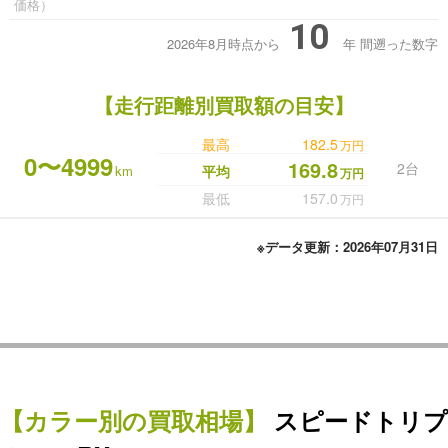
価格）
10
2026年8月時点から
年
間遡った数字
【走行距離別買取額の目安】
最高
182.5
万円
0〜4999
169.8
2台
km
平均
万円
最低
157.0
万円
※データ更新：2026年07月31日
【カラー別の買取相場】
スピードトリプ