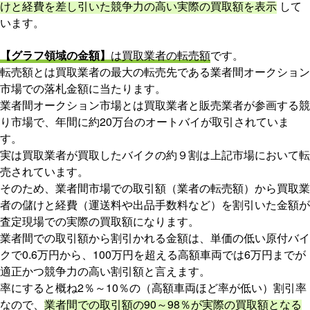
けと経費を差し引いた競争力の高い実際の買取額を表示
して
います。
【グラフ領域の金額】
は買取業者の転売額
です。
転売額とは買取業者の最大の転売先である業者間オークション
市場での落札金額に当たります。
業者間オークション市場とは買取業者と販売業者が参画する競
り市場で、年間に約20万台のオートバイが取引されていま
す。
実は買取業者が買取したバイクの約９割は上記市場において転
売されています。
そのため、業者間市場での取引額（業者の転売額）から買取業
者の儲けと経費（運送料や出品手数料など）を割引いた金額が
査定現場での実際の買取額になります。
業者間での取引額から割引かれる金額は、単価の低い原付バイ
クで0.6万円から、100万円を超える高額車両では6万円までが
適正かつ競争力の高い割引額と言えます。
率にすると概ね2％～10％の（高額車両ほど率が低い）割引率
なので、
業者間での取引額の90～98％が実際の買取額となる