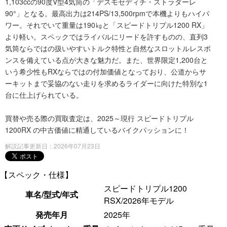
1,103ccの90度V型4気筒の「デスモセディチ・ストラダーレ
90°」となる。最高出力は214PS/13,500rpmで本機よりもハイパ
ワー。それでいて重量は190㎏と「スピードトリプル1200 RX」
より軽い。スペックではライバルにリードを許すものの、直列3
気筒ならではの扱いやすいトルク特性と自然なスロットルレスポ
ンスを備えている点が大きな魅力だ。また、世界限定1,200台と
いう希少性もRXならではの付加価値となっており、公道からサ
ーキットまで妥協のない走りを求めるライダーに向けた特別な1
台に仕上げられている。
買替や売る際の買取査定は、2025～現行 スピードトリプル
1200RX の中古価値に精通しているバイクパッションに！
解説記事更新日：2026年07月23日
【スペック・仕様】
スピードトリプル1200
車名/型式/年式
RSX/2026年モデル
発売年月
2025年