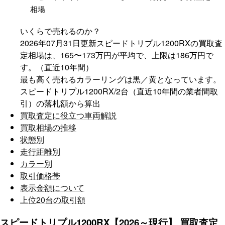
相場
いくらで売れるのか？
2026年07月31日更新
スピードトリプル1200RX
の買取査
定相場は、
165〜173万円
が平均で、上限は
186万円
で
す。（直近10年間）
最も高く売れるカラーリングは
黒／黄
となっています。
スピードトリプル1200RX/2台（直近10年間の業者間取
引）の落札額から算出
買取査定に役立つ車両解説
買取相場の推移
状態別
走行距離別
カラー別
取引価格帯
表示金額について
上位20台の取引額
スピードトリプル1200RX【2026～現行】 買取査定