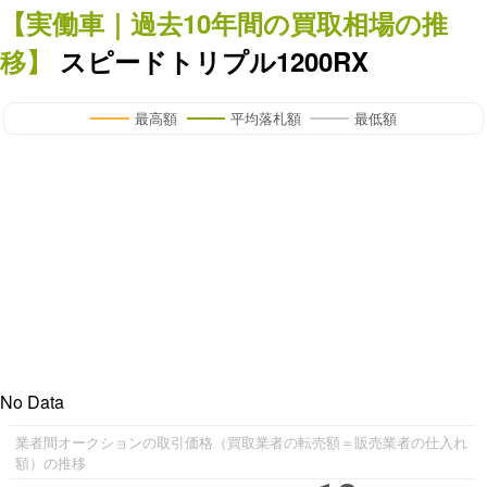
【
実働車
｜過去
10
年
間の買取相場の推
移】
スピードトリプル1200RX
最高額
平均落札額
最低額
No Data
業者間オークションの取引価格（買取業者の転売額＝販売業者の仕入れ
額）の推移