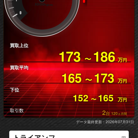
買取上位
173
186
〜
万
円
買取平均
165
173
〜
万
円
下位
152
165
〜
万
円
取引数
2
台
120
ヵ月間
データ最終更新：2026年07月31日