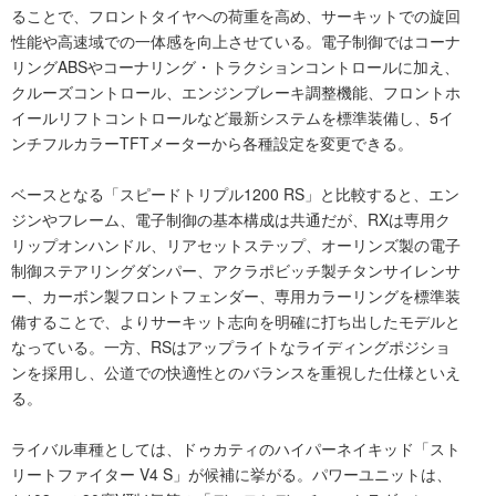
ることで、フロントタイヤへの荷重を高め、サーキットでの旋回
性能や高速域での一体感を向上させている。電子制御ではコーナ
リングABSやコーナリング・トラクションコントロールに加え、
クルーズコントロール、エンジンブレーキ調整機能、フロントホ
イールリフトコントロールなど最新システムを標準装備し、5イ
ンチフルカラーTFTメーターから各種設定を変更できる。
ベースとなる「スピードトリプル1200 RS」と比較すると、エン
ジンやフレーム、電子制御の基本構成は共通だが、RXは専用ク
リップオンハンドル、リアセットステップ、オーリンズ製の電子
制御ステアリングダンパー、アクラポビッチ製チタンサイレンサ
ー、カーボン製フロントフェンダー、専用カラーリングを標準装
備することで、よりサーキット志向を明確に打ち出したモデルと
なっている。一方、RSはアップライトなライディングポジショ
ンを採用し、公道での快適性とのバランスを重視した仕様といえ
る。
ライバル車種としては、ドゥカティのハイパーネイキッド「スト
リートファイター V4 S」が候補に挙がる。パワーユニットは、