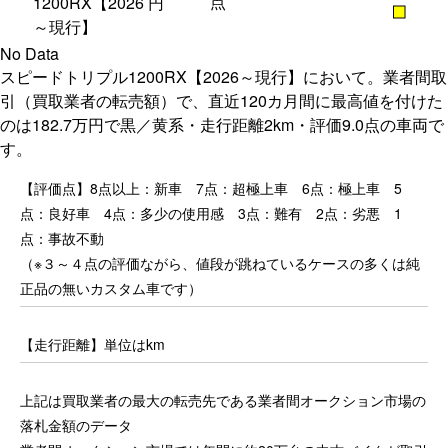
点
1200RX【2026
円
■
～現行】
No Data
スピードトリプル1200RX【2026～現行】において。業者間取
引（買取業者の転売額）で、直近120カ月間に最高値を付けた
のは182.7万円で黒／黄系・走行距離2km・評価9.0点の車両で
す。
【評価点】8点以上：新車 7点：超極上車 6点：極上車 5
点：良好車 4点：多少の使用感 3点：難有 2点：劣悪 1
点：事故不動
（※３～４点の評価ながら、値段が跳ねているケースの多くは純
正品の無いカスタム車です）
【走行距離】単位はkm
上記は買取業者の最大の転売先である業者間オークション市場の
落札金額のデータ