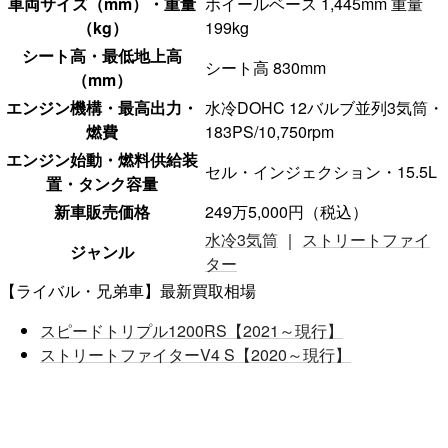
車両サイズ（mm）・重量
ホイールベース 1,445mm 重量
（kg）
199kg
シート高・最低地上高
シート高 830mm
（mm）
エンジン機構・最高出力・
水冷DOHC 12バルブ並列3気筒・
燃費
183PS/10,750rpm
エンジン始動・燃料供給装
セル・インジェクション・15.5L
置・タンク容量
新車販売価格
249万5,000円（税込）
水冷3気筒
｜
ストリートファイ
ジャンル
ター
【ライバル・兄弟車】最新買取相場
スピードトリプル1200RS【2021～現行】
ストリートファイターV4 S【2020～現行】