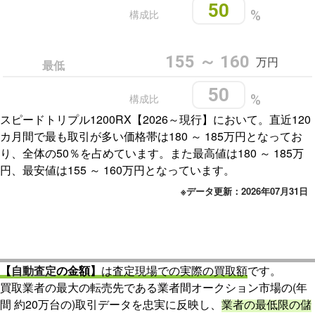
50
構成比
%
155 ～ 160
万円
最低
50
構成比
%
スピードトリプル1200RX【2026～現行】において。直近120
カ月間で最も取引が多い価格帯は180 ～ 185万円となってお
り、全体の50％を占めています。また最高値は180 ～ 185万
円、最安値は155 ～ 160万円となっています。
※データ更新：2026年07月31日
【
自動査定
の金額】
は査定現場での実際の買取額
です。
買取業者の最大の転売先である業者間オークション市場の(年
間 約20万台の)取引データを忠実に反映し、
業者の最低限の儲