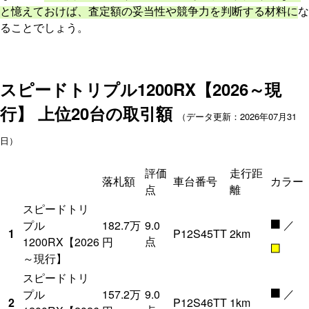
と憶えておけば、査定額の妥当性や競争力を判断する材料に
な
ることでしょう。
スピードトリプル1200RX【2026～現
行】
上位20台の取引額
（データ更新：2026年07月31
日）
評価
走行距
落札額
車台番号
カラー
点
離
スピードトリ
■
／
プル
182.7万
9.0
1
P12S45TT
2km
点
1200RX【2026
円
■
～現行】
スピードトリ
■
／
プル
157.2万
9.0
2
P12S46TT
1km