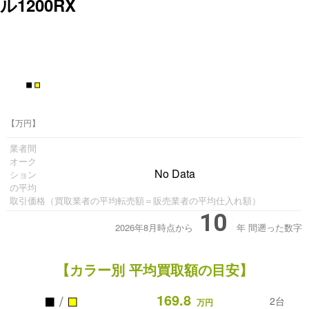
ル1200RX
■
■
【万円】
業者間
オーク
No Data
ション
の平均
取引価格（買取業者の平均転売額＝販売業者の平均仕入れ額）
10
2026年8月時点から
年
間遡った数字
【カラー別 平均買取額の目安】
■
■
169.8
/
2台
万円