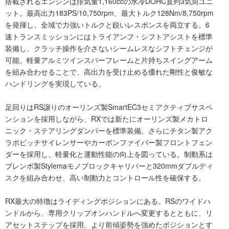
搭載されるエンジンは排気量1,160ccの水冷DOHC直列3気筒ユニ
ット。最高出力183PS/10,750rpm、最大トルク128Nm/8,750rpm
を発揮し、全域で力強いトルクと鋭いレスポンスを両立する。6
速トランスミッションにはトライアンフ・シフトアシストを標準
装備し、クラッチ操作を介さないシームレスなシフトチェンジが
可能。軽量アルミツインスパーフレームと片持ちスイングアーム
を組み合わせることで、高出力を受け止める優れた剛性と俊敏な
ハンドリングを実現している。
足回りはRS譲りのオーリンズ製SmartEC3セミアクティブサスペ
ンションを採用しながら、RXでは新たにオーリンズ製メカトロ
ニック・ステアリングダンパーを標準装備。さらにチタン製アク
ラポビッチサイレンサーやカーボンファイバー製フロントフェン
ダーを採用し、軽量化と運動性能の向上を図っている。制動系は
ブレンボ製Stylemaモノブロックキャリパーと320mmダブルディ
スクを組み合わせ、高い制動力とコントロール性を確保する。
RX最大の特徴はライディングポジションにある。RSのワイドハ
ンドルから、専用クリップオンハンドルへ変更するとともに、リ
アセットステップを採用。より前傾姿勢を強めたポジションとす