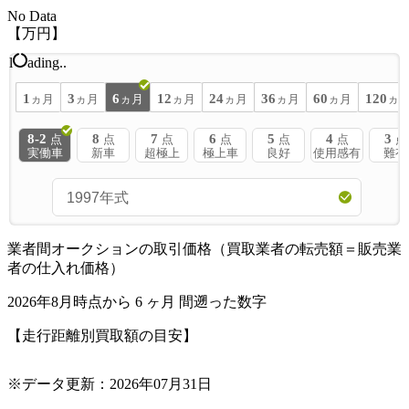
No Data
【万円】
l
ading..
1
3
6
12
24
36
60
120
ヵ月
ヵ月
ヵ月
ヵ月
ヵ月
ヵ月
ヵ月
ヵ
8-2
8
7
6
5
4
3
点
点
点
点
点
点
点
実働車
新車
超極上
極上車
良好
使用感有
難有
業者間オークションの取引価格（買取業者の転売額＝販売業
者の仕入れ価格）
2026年8月時点から
6
ヶ月
間遡った数字
【走行距離別買取額の目安】
※データ更新：2026年07月31日