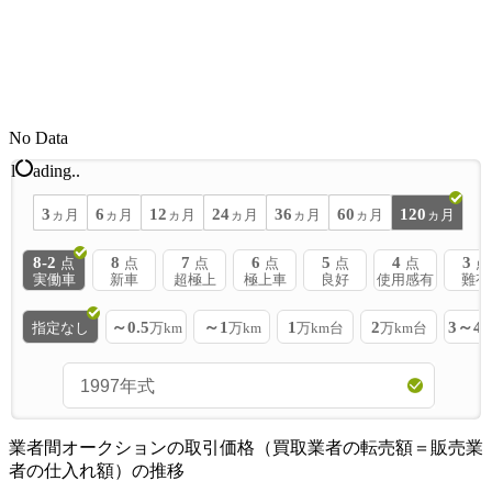
No Data
l
ading..
3
6
12
24
36
60
120
ヵ月
ヵ月
ヵ月
ヵ月
ヵ月
ヵ月
ヵ月
8-2
8
7
6
5
4
3
点
点
点
点
点
点
点
実働車
新車
超極上
極上車
良好
使用感有
難有
～0.5
～1
1
2
3～4
指定なし
万km
万km
万km台
万km台
業者間オークションの取引価格（買取業者の転売額＝販売業
者の仕入れ額）の推移