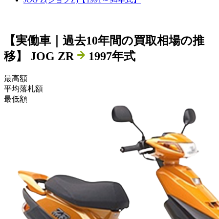
【
実働車
｜過去
10
年
間の買取相場の推
移】
JOG ZR
1997年式
最高額
平均落札額
最低額