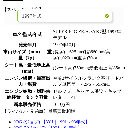
【スペック・仕様】
SUPER JOG ZR/A-3YK7型/1997年
車名/型式/年式
モデル
発売年月
1997年10月
車両サイズ（mm）・重
(長さ) 1,625mm(幅)660mm(高
量（kg）
さ)1,020mm(重さ)70kg
シート高・最低地上高
(シート高)750mm(最低地上高)85mm
（mm）
エンジン機構・最高出
空冷2サイクルクランク室リードバ
力・燃費
ルブ単気筒・7.2PS・55km/L
エンジン始動・燃料供
セルフ式、キック式併設・キャブ
給装置・タンク容量
レター・4L
新車販売価格
16.9万円
【ライバル・兄弟車】最新買取相場
JOG (ジョグ) 【3YJ｜1991～93年式】
JOG Z(ジョグZ)【1991～94年式】