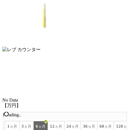
No Data
【万円】
l
ading..
1
3
6
12
24
36
60
120
ヵ月
ヵ月
ヵ月
ヵ月
ヵ月
ヵ月
ヵ月
ヵ