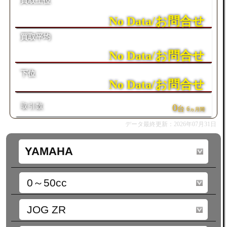
買取上位
No Data/お問合せ
買取平均
No Data/お問合せ
下位
No Data/お問合せ
取引数
0
台
6
ヵ月間
データ最終更新：2026年07月31日