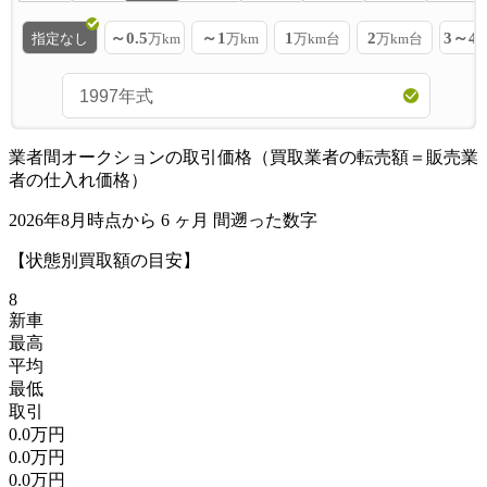
～0.5
～1
1
2
3～4
指定なし
万km
万km
万km台
万km台
業者間オークションの取引価格（買取業者の転売額＝販売業
者の仕入れ価格）
2026年8月時点から
6
ヶ月
間遡った数字
【状態別買取額の目安】
8
新車
最高
平均
最低
取引
0.0万円
0.0万円
0.0万円