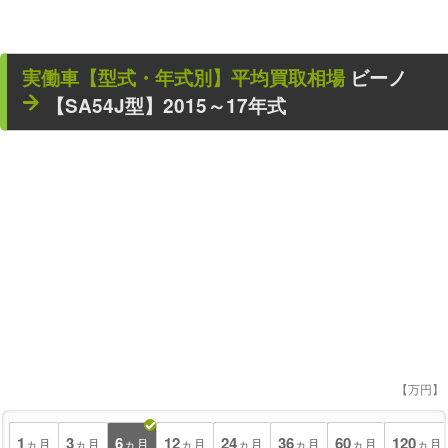
実働車
【型式・年式別】平均買取相場
ビーノ
【SA54J型】2015～17年式
【万円】
1
3
6
12
24
36
60
120
ヵ月
ヵ月
ヵ月
ヵ月
ヵ月
ヵ月
ヵ月
ヵ月