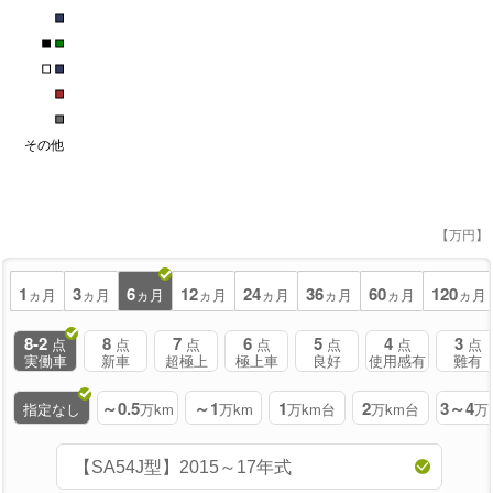
■
■
■
■
■
■
■
その他
【万円】
1
3
6
12
24
36
60
120
ヵ月
ヵ月
ヵ月
ヵ月
ヵ月
ヵ月
ヵ月
ヵ月
8-2
8
7
6
5
4
3
点
点
点
点
点
点
点
実働車
新車
超極上
極上車
良好
使用感有
難有
～0.5
～1
1
2
3～4
指定なし
万km
万km
万km台
万km台
万