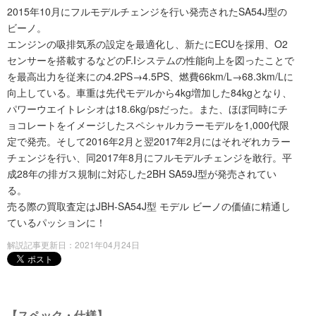
2015年10月にフルモデルチェンジを行い発売されたSA54J型の
ビーノ。
エンジンの吸排気系の設定を最適化し、新たにECUを採用、O2
センサーを搭載するなどのF.Iシステムの性能向上を図ったことで
を最高出力を従来にの4.2PS→4.5PS、燃費66km/L→68.3km/Lに
向上している。車重は先代モデルから4kg増加した84kgとなり、
パワーウエイトレシオは18.6kg/psだった。また、ほぼ同時にチ
ョコレートをイメージしたスペシャルカラーモデルを1,000代限
定で発売。そして2016年2月と翌2017年2月にはそれぞれカラー
チェンジを行い、同2017年8月にフルモデルチェンジを敢行。平
成28年の排ガス規制に対応した2BH SA59J型が発売されてい
る。
売る際の買取査定はJBH-SA54J型 モデル ビーノの価値に精通し
ているパッションに！
解説記事更新日：2021年04月24日
【スペック・仕様】