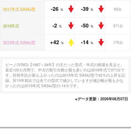
-26
-39
2017年式 SA54J型
65台
％
％
-2
-50
2016年式
371台
％
％
+42
-14
2015年式 SA54J型
170台
％
％
ビーノ(VINO)【1997～24年】の主だった型式・年式の相場を見ると。
直近120カ月間で、中古の取引台数が最も多いのは2016年式で371台で
す。対前年比が最も上がったのは2015年式 SA54J型で42％の上昇を記
録。対10年前比では全ての型式で減少していますが減少幅が最も少な
かったのは2015年式 SA54J型の-14％です。
※データ更新：2026年08月07日