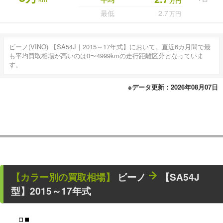
万円
最低
2.7
万円
ビーノ(VINO) 【SA54J｜2015～17年式】において。直近6カ月間で最
も平均買取相場が高いのは0〜4999kmの走行距離区分となっていま
す。
※データ更新：2026年08月07日
【カラー別の買取相場】
ビーノ
【SA54J
型】2015～17年式
■
■