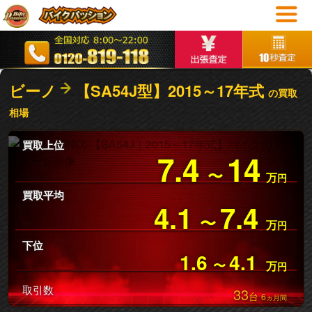
ビーノ
【SA54J型】2015～17年式
の買取
相場
買取上位
7.4
14
〜
万
円
買取平均
4.1
7.4
〜
万
円
下位
1.6
4.1
〜
万
円
取引数
33
台
6
ヵ月間