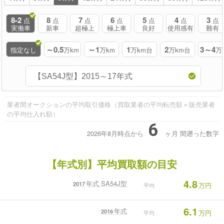
8-2
8
7
6
5
4
3
点
点
点
点
点
点
点
実働車
新車
超極上
極上車
良好
使用感有
難有
～0.5
～1
1
2
3～4
指定なし
万km
万km
万km台
万km台
万
業者間オークションの平均取引価格（買取業者の平均転売額＝販売業者
の平均仕入れ額）
6
2026年8月時点から
ヶ月
間遡った数字
【年式別】平均買取額の目安
4.8
年式 SA54J型
2017
万円
平均
6.1
年式
2016
万円
平均