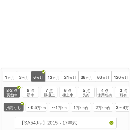
1
3
6
12
24
36
60
120
ヵ月
ヵ月
ヵ月
ヵ月
ヵ月
ヵ月
ヵ月
ヵ月
8-2
8
7
6
5
4
3
点
点
点
点
点
点
点
実働車
新車
超極上
極上車
良好
使用感有
難有
～0.5
～1
1
2
3～4
指定なし
万km
万km
万km台
万km台
万