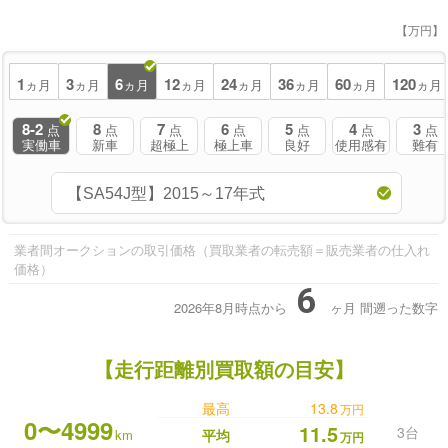
【万円】
1
3
6
12
24
36
60
120
ヵ月
ヵ月
ヵ月
ヵ月
ヵ月
ヵ月
ヵ月
ヵ月
8-2
8
7
6
5
4
3
点
点
点
点
点
点
点
実働車
新車
超極上
極上車
良好
使用感有
難有
業者間オークションの取引価格（買取業者の転売額＝販売業者の仕入れ
価格）
6
2026年8月時点から
ヶ月
間遡った数字
【走行距離別買取額の目安】
最高
13.8
万円
0〜4999
11.5
3台
km
平均
万円