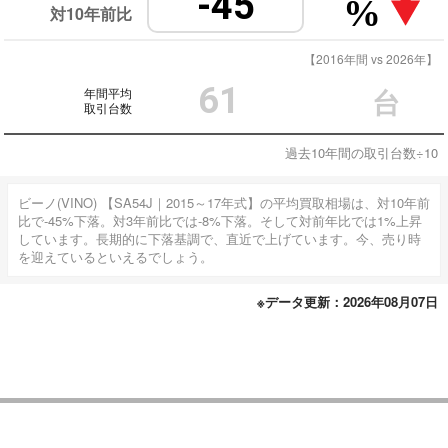
-45
%
対10年前比
【2016年間 vs 2026年】
61
年間平均
台
取引台数
過去10年間の取引台数÷10
ビーノ(VINO) 【SA54J｜2015～17年式】の平均買取相場は、対10年前
比で-45%下落。対3年前比では-8%下落。そして対前年比では1%上昇
しています。長期的に下落基調で、直近で上げています。今、売り時
を迎えているといえるでしょう。
※データ更新：2026年08月07日