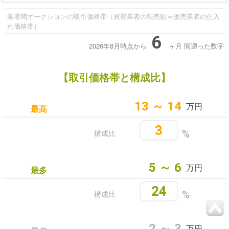
業者間オークションの取引価格帯（買取業者の転売額＝販売業者の仕入
れ価格帯）
6
2026年8月時点から
ヶ月
間遡った数字
【取引価格帯と構成比】
13 ～ 14
万円
最高
3
構成比
%
5 ～ 6
万円
最多
24
構成比
%
2 ～ 3
万円