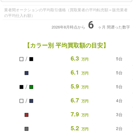
業者間オークションの平均取引価格（買取業者の平均転売額＝販売業者
の平均仕入れ額）
6
2026年8月時点から
ヶ月
間遡った数字
【カラー別 平均買取額の目安】
■
■
6.3
/
5台
万円
■
6.1
5台
万円
■
■
5.9
/
5台
万円
■
■
6.7
/
4台
万円
■
7.9
3台
万円
■
5.2
2台
万円