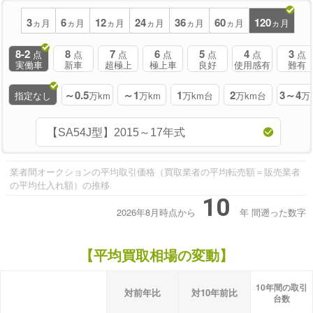
3
6
12
24
36
60
120
ヵ月
ヵ月
ヵ月
ヵ月
ヵ月
ヵ月
ヵ月
8-2
8
7
6
5
4
3
点
点
点
点
点
点
点
実働車
新車
超極上
極上車
良好
使用感有
難有
～0.5
～1
1
2
3～4
指定なし
万km
万km
万km台
万km台
万
業者間オークションの平均取引価格（買取業者の平均転売額＝販売業者
の平均仕入れ額）の推移
10
2026年8月時点から
年
間遡った数字
【平均買取相場の変動】
10年間の取引
対前年比
対10年前比
台数