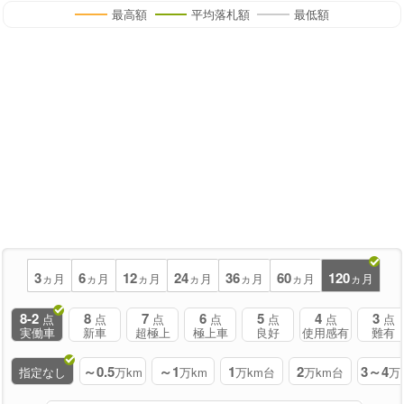
最高額
平均落札額
最低額
3
6
12
24
36
60
120
ヵ月
ヵ月
ヵ月
ヵ月
ヵ月
ヵ月
ヵ月
8-2
8
7
6
5
4
3
点
点
点
点
点
点
点
実働車
新車
超極上
極上車
良好
使用感有
難有
～0.5
～1
1
2
3～4
指定なし
万km
万km
万km台
万km台
万