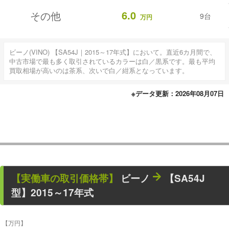
6.0
その他
9台
万円
ビーノ(VINO) 【SA54J｜2015～17年式】において。直近6カ月間で、
中古市場で最も多く取引されているカラーは白／黒系です。最も平均
買取相場が高いのは茶系、次いで白／紺系となっています。
※データ更新：2026年08月07日
【
実働車
の取引価格帯】
ビーノ
【SA54J
型】2015～17年式
【万円】