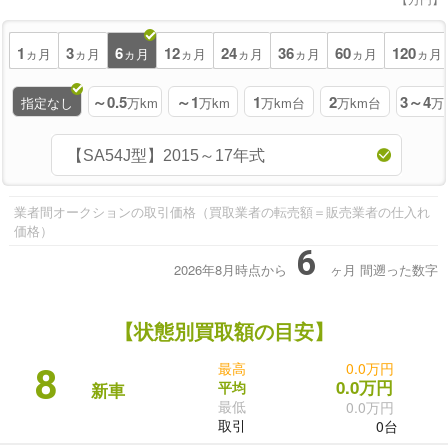
1
3
6
12
24
36
60
120
ヵ月
ヵ月
ヵ月
ヵ月
ヵ月
ヵ月
ヵ月
ヵ月
～0.5
～1
1
2
3～4
指定なし
万km
万km
万km台
万km台
万
業者間オークションの取引価格（買取業者の転売額＝販売業者の仕入れ
価格）
6
2026年8月時点から
ヶ月
間遡った数字
【状態別買取額の目安】
最高
0.0万円
8
0.0万円
平均
新車
最低
0.0万円
取引
0台