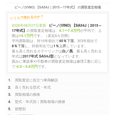
ビーノ(VINO) 【SA54J｜2015～17年式】
の買取査定相場
いくらで売れるのか？
2026年08月07日更新
ビーノ(VINO) 【SA54J｜2015～
17年式】
の買取査定相場は、
4.1〜7.4万円
が平均で、上
限は
14.1万円
です。（直近6カ月間）
平均買取額は、対10年前比で
45％
下落
。対3年前比で
8％
下落
し、対前年比では
1％
上昇
しています。
最も高く売れるカラーリングは
白／黒
、最も高く売れる
年式は
2017年式 SA54J型
となっています。
因みに事故車や不動車の買取査定相場は修理工数に応じ
て
-0.5～5.9万円
です。
買取査定に役立つ車両解説
高く売れる型式・年式
買取相場の推移
型式・年式別｜買取相場の推移
状態別