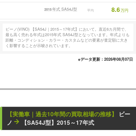
8.6
年式 SA54J型
2015
万円
平均
ビーノ(VINO) 【SA54J｜2015～17年式】において。直近6カ月間で、
最も高く売れる年式は2015年式 SA54J型となっています。年式よりも
距離・コンディション・カラー・カスタムなどの要素が査定額に大き
く影響することが示唆されています。
※データ更新：2026年08月07日
【
実働車
｜過去
10
年
間の買取相場の推移】
ビー
ノ
【SA54J型】2015～17年式