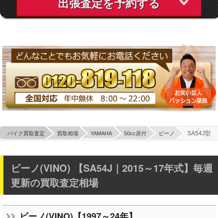
出張査定を予約する
SA54J型
バイク買取査定
買取相場
YAMAHA
50cc原付
ビーノ
ビーノ(VINO) 【SA54J｜2015～17年式】
毎週
更新の買取査定相場
ビーノ(VINO)【1997～24年】