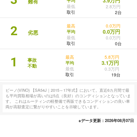
3.9万円
平均
難有
最低
2.8万円
取引
2台
最高
0.0万円
2
0.0万円
平均
劣悪
最低
0.0万円
取引
0台
最高
5.8万円
1
事故
3.1万円
平均
不動
最低
0.3万円
取引
19台
ビーノ(VINO) 【SA54J｜2015～17年式】において。直近6カ月間で最
も平均買取相場が高いのは5点（良好）のコンディションとなっていま
す。 これはルーティンの軽整備で再販できるコンディションの良い車
両が高額査定に繋がりやすいことを示唆しています。
※データ更新：2026年08月07日