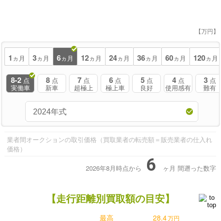
【万円】
1
3
6
12
24
36
60
120
ヵ月
ヵ月
ヵ月
ヵ月
ヵ月
ヵ月
ヵ月
ヵ月
8-2
8
7
6
5
4
3
点
点
点
点
点
点
点
実働車
新車
超極上
極上車
良好
使用感有
難有
業者間オークションの取引価格（買取業者の転売額＝販売業者の仕入れ
価格）
6
2026年8月時点から
ヶ月
間遡った数字
【走行距離別買取額の目安】
最高
28.4
万円