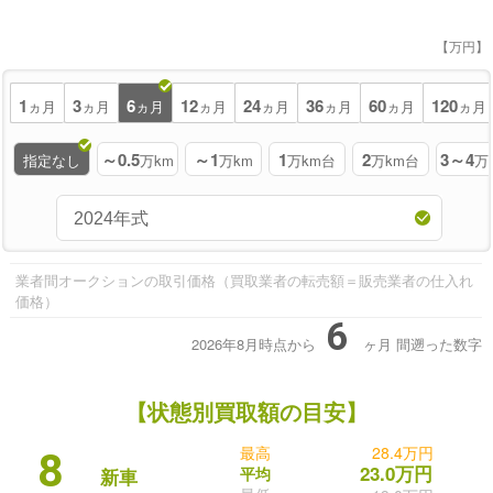
【万円】
1
3
6
12
24
36
60
120
ヵ月
ヵ月
ヵ月
ヵ月
ヵ月
ヵ月
ヵ月
ヵ月
～0.5
～1
1
2
3～4
指定なし
万km
万km
万km台
万km台
万
業者間オークションの取引価格（買取業者の転売額＝販売業者の仕入れ
価格）
6
2026年8月時点から
ヶ月
間遡った数字
【状態別買取額の目安】
最高
28.4万円
8
23.0万円
平均
新車