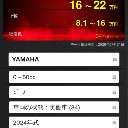
16
22
〜
万
円
下位
8.1
16
〜
万
円
取引数
34
台
6
ヵ月間
データ最終更新：2026年07月31日