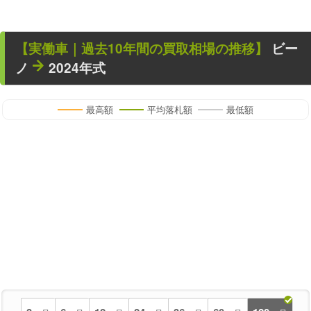
【
実働車
｜過去
10
年
間の買取相場の推移】
ビー
ノ
2024年式
最高額
平均落札額
最低額