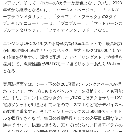
ンアップ。そして、その中の3カラーが新色となっていた。2023
年式から継続となるのは、「ハーベストベージュ」、「マホガニ
ーブラウンメタリック」、「グラファイトブラック」の3タイ
プ。そしてニューカラーは、「ブコブルー」、「マットジーンズ
ブルーメタリック」、「ファイティングレッド」となる。
エンジンはOHC2バルブの水冷単気筒49ccユニットで、最高出力
が8,000回転4.5馬力というスペック。最大トルクは6,000回転で
4.1Nmを発生する。環境に配慮したアイドリングストップ機構を
採用して、燃費性能はWMTCモード値でリッターあたり58.4km
となる。
実用装備面では、シート下の約20L容量のトランクスペースが備
わっていて、サイズにもよるがヘルメットを収納することも可能
だ。また、フロントの蓋つきグローブBOXにはアクセサリー12V
電源ソケットが用意されているので、スマホなど電子デバイスへ
の給電に重宝する。そしてインナーボックスは500mlペットボト
ルを収容できるなど、毎日の移動手段としての必要最低限な使い
勝手ではなく、快適に使える、無くてはならない日常アイテムの
ような存在だ。また安全装備面では、前後連動型のコンビブレー