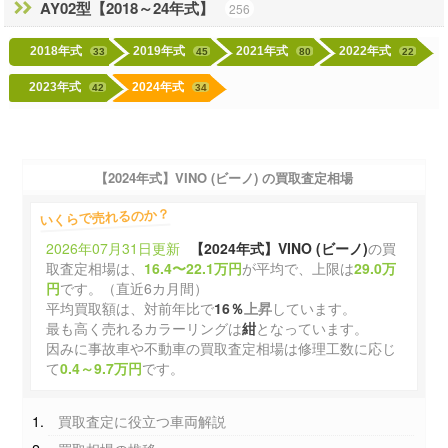
AY02型【2018～24年式】
256
2018年式
2019年式
2021年式
2022年式
33
45
80
22
2023年式
2024年式
42
34
【2024年式】VINO (ビーノ)
の買取査定相場
いくらで売れるのか？
2026年07月31日更新
【2024年式】VINO (ビーノ)
の買
取査定相場は、
16.4〜22.1万円
が平均で、上限は
29.0万
円
です。（直近6カ月間）
平均買取額は、対前年比で
16％
上昇
しています。
最も高く売れるカラーリングは
紺
となっています。
因みに事故車や不動車の買取査定相場は修理工数に応じ
て
0.4～9.7万円
です。
買取査定に役立つ車両解説