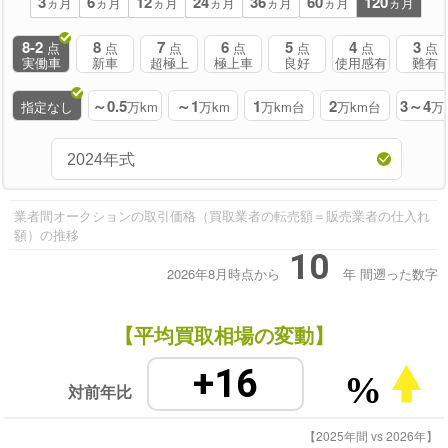
3
6
12
24
36
60
120
ヵ月
ヵ月
ヵ月
ヵ月
ヵ月
ヵ月
ヵ月
8-2
8
7
6
5
4
3
点
点
点
点
点
点
点
実働車
新車
超極上
極上車
良好
使用感有
難有
～0.5
～1
1
2
3～4
指定なし
万km
万km
万km台
万km台
万
業者間オークションの取引価格（買取業者の転売額＝販売業者の仕入れ
額）の推移
10
2026年8月時点から
年
間遡った数字
【平均買取相場の変動】
+16
%
対前年比
【2025年間 vs 2026年】