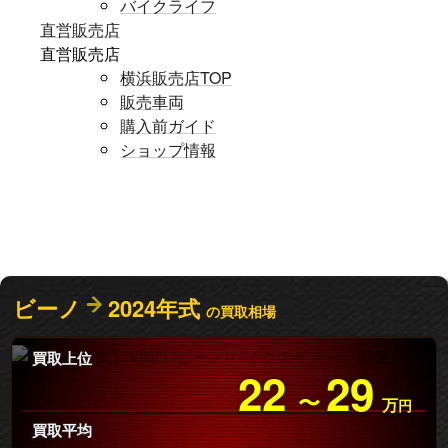
バイクライフ
直営販売店
直営販売店
横浜販売店TOP
販売車両
購入前ガイド
ショップ情報
ビーノ
2024年式
の買取相場
買取上位
22
29
〜
万
円
買取平均