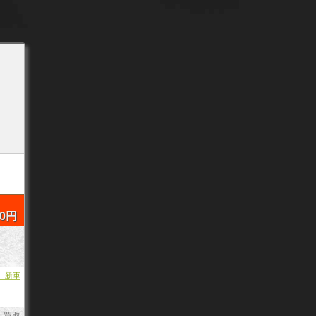
00円
新車
月 買取