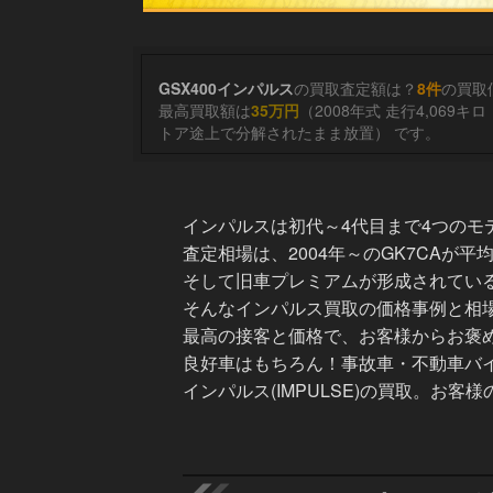
GSX400インパルス
の買取査定額は？
8件
の買取
最高買取額は
35万円
トア途上で分解されたまま放置） です。
インパルスは初代～4代目まで4つのモデ
査定相場は、2004年～のGK7CAが平
そして旧車プレミアムが形成されてい
そんなインパルス買取の価格事例と相
最高の接客と価格で、お客様からお褒
良好車はもちろん！事故車・不動車バイ
インパルス(IMPULSE)の買取。お