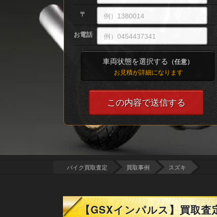
〒
お電話
車両状態を選択する
（任意）
お見積が詳細になります
バイク買取査定
買取事例
スズキ
【GSXインパルス】買取査