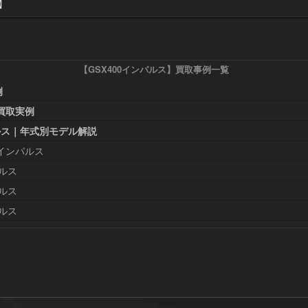
年】
【GSX400インパルス】買取事例一覧
例
買取実例
パルス｜年式別モデル解説
0インパルス
ルス
ルス
ルス