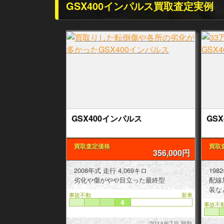
GSX400インパルス買取査定実例
GSX400インパルス
GS
買取査定価格
買取
356,000円
2008年式 走行 4,069キロ
劣化や傷がやや目立った最終型
配線
装な
事故不動
新車
4
事故不
2014年7月 買取