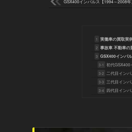
GSX400インパルス【1994～2008
実働車の買取実
1
事故車 不動車の
2
GSX400イン
3
初代GSX40
3-1
二代目インパ
3-2
三代目インパ
3-3
四代目インパ
3-4