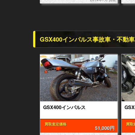
GSX400インパルス事故車・不動車
GSX400インパルス
GS
買取査定価格
買取
51,000円