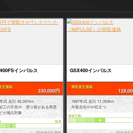
X400FSインパルス
GSX400インパルス
査定価格
買取査定価格
330,000円
128,0
1982年式 走行 43,391km
1997年式 走行 11,353km
加工の不良や、塗り斑がある再塗
外装劣化やや目立つ
どが減点対象
事故不動
4
動
新車
3
2016年9月 買取
2010年5