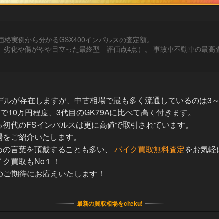
価格実例から分かるGSX400インパルスの査定額。
（2008年式 走行4,069キロ 劣化や傷がやや目立った最終型 評価点4点）
ルが存在しますが、中古相場で最も多く流通しているのは3～4代
均で10万円程度、3代目のGK79Aに比べて高く付きます。
る初代のFSインパルスは更に高値で取引されています。
場をご紹介いたします。
めの言葉を頂戴することも多い、
バイク買取無料査定
をお気軽
ク買取もNo１！
客様のご期待にお応えいたします！
最新の買取相場をcheku!